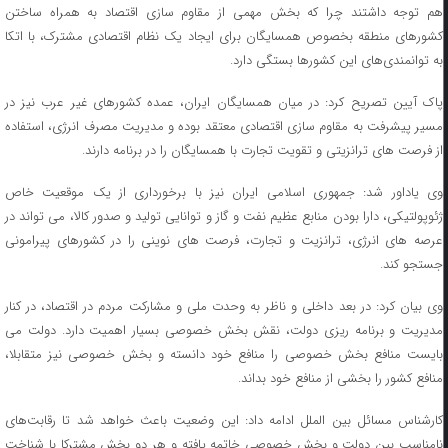
هم توجه داشتند چرا که بخش مهمی از مقاوم سازی اقتصاد به همراه ساختن
کشورهای منطقه بخصوص همسایگان برای ایجاد یک نظام اقتصادی مشترک، با اتکا
به توانمندی‌های این کشورها بستگی دارد.
پاک آیین تصریح کرد: در میان همسایگان ایران، عمده کشورهای غیر عرب نیز در
مسیر پیشرفت به مقاوم سازی اقتصادی معتقد بوده و مدیریت مصرف انرژی، استفاده
از فرصت های ترانزیتی و تقویت تجارت با همسایگان را در برنامه دارند.
وی یاداور شد: جمهوری اسلامی ایران نیز با برخورداری از یک موقعیت خاص
ژئوپولتیکی، دارا بودن منابع عظیم نفت و گاز و توانایی تولید و صدور کالا، می تواند در
عرصه های انرژی، ترانزیت و تجارت، فرصت های نوینی را در کشورهای پیرامونی
جستجو کند.
وی بیان کرد: در بعد داخلی و ناظر به وحدت ملی و مشارکت مردم در اقتصاد، در کنار
مدیریت و برنامه ریزی دولت، نقش بخش خصوصی بسیار اهمیت دارد. دولت می
بایست منافع بخش خصوصی را منافع خود دانسته و بخش خصوصی نیز متقابلا،
منافع کشور را بخشی از منافع خود بداند.
کارشناس مسائل بین الملل ادامه داد: این وضعیت باعث خواهد شد تا رقابت‌های
نامناسب بین دولت و بخش خصوصی خاتمه یافته و هر دو بخش مشترکا با شناخت