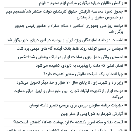
واکنش طالبان درباره برگزاری مراسم ایام محرم + فیلم
جدول نحوه محاسبه افزایش حقوق کارمندان دولت منتشر شد/تصمیم مهم
در خصوص حقوق و کارمندان
مراسم روز ملی جمهوری اسلامی « سلام سفرا» با حضور رئیس جمهور
برگزار شد
نشست دوجانبه نمایندگان ویژه ایران و روسیه در امور دریای خزر برگزار شد
مجلس در مسیر توقف روند غلط بانک آینده گام‌های مهمی برداشت
نخستین واگن حمل بنزین ساخت ایران در اراک رونمایی شد+عکس
غدار: امتی که ذلت را بپذیرد، به نابودی کشیده می‌شود
چرا انتخاب یک شرکت مالیاتی معتبر اهمیت دارد؟
وزیر راه و شهرسازی: تا پایان سال ۷۰ هزار واحد دیگر تحویل می‌شود
دولت ایران از تقویت ارتباط تجاری بین خوزستان و اربیل عراق حمایت
می‌کند
جزییات برنامه سازمان بورس برای بررسی تغییر دامنه نوسان
گزارش شهردار به شورا پس از سفر چین
قیمت طلا و سکه امروز‌ یکشنبه ۲۰ اردیبهشت ۱۴۰۵/ کاهش قیمت‌ها؟
رئیس کل دادگستری همدان: وزیر جهاد کشاورزی در دو مورد حرف خلاف