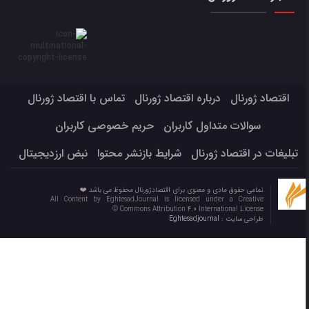
اقتصاد ژورنال
درباره اقتصاد ژورنال
تماس با اقتصاد ژورنال
سوالات متداول کاربران
حریم خصوصی کاربران
تبلیغات در اقتصاد ژورنال
شرایط بازنشر محتوا
نبض ارزدیجیتال
تمامی حقوق مادی و معنوی برای اقتصادژورنال محفوظ می باشد ❤️
All Content by EghtesadJournal is licensed under a Creative
Commons Attribution 4.0 International License ©️
طراحی سایت :
Eghtesadjournal