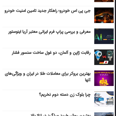
جی پی اس خودرو؛ راهکار جدید تامین امنیت خودرو
معرفی و بررسی پراپ فرم ایرانی معتبر آریا اینوستور
رقابت ژاپن و آلمان، دو غول ساخت سنسور فشار
بهترین بروکر برای معاملات طلا در ایران و ویژگی‌های
آنها
چرا بلوک زن دسته دوم نخریم؟
بهترین روش خرید میلگرد در تناژ بالا