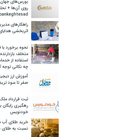
بورس‌های جهان 
روی آن‌ها + تحل
bankeghtesad
راهکارهای مدیری
اثربخشی هدایای 
نحوه برخورد با ق
متخلف بازدارنده
استفاده از خدما
چه نکاتی توجه ک
آموزش ارز دیجیت
صفر تا سود ترید 
ثبت قرارداد ملک
رهگیری رایگان با
خودنویس
خرید طلای آب ش
نسبت به طلای د