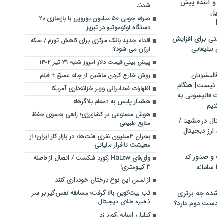
و آینده پیش
شدند
یل
صرفه جویی ۵۰ میلیون یورویی با بازسازی ۲۰
دستگاه لوکوموتیو در تبریز
تی برای افزایش
اقدام جدید بانک مرکزی برای کاهش تورم / سکه
تبلیغاتی
ارزان می شود؟
پیش بینی قیمت دلار امروز شنبه ۳۱ تیر ۱۴۰۲
الیشویان
روش خارج کردن ماشین از چاله عمیق + فیلم
 نیست| هنگام
اظهارات ضدایرانی وزیر خزانه‌داری آمریکا
ت قالیشویی به
هشدار پلیس به «معلم بلاگرها»
نیم
هوش مصنوعی در کشاورزی؛ راهی به‌سوی حفظ
ال در مشهد /
منابع طبیعی
ارز دیجیتال
بحران ۳میلیون نفری «نت‌ها» در بازار کار ایران؛ از
معیشت تا فرار مالیاتی
 و صدور کد
وای‌فای HaLow رکورد شکست / اتصال از فاصله
 سامانه
۳ کیلومتری!
از لمس این نوع درختان خودداری کنند
ده چه برتری
تب بیت‌کوین بالا گرفت؛ مسابقه نفس‌گیر بر سر
ذخیره‌ طلای دیجیتال
ست دوم دارد؟
کیلیان امباپه رکورد زد