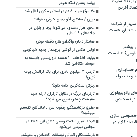
ن از نگاه سایت
پیامد بستن تنگه هرمز
صاد آفرین
۳۰ مرکز خرید گندم در استان مرکزی فعال شد
فوری / ساکنان آذربایجان شرقی بخوانند
سرور از شرکت
محور هراز مسدود می‌شود| برف و باران در
 شتابان هاست
جاده‌های ۹ استان
هشدار درباره واگذاری‌های دقیقه نودی
ی بیشتر
اولین عکس از گوشی پرچمدار جدید شیائومی
خارجی؟ + لیست
وزارت اطلاعات: ۲ هسته‌ تروریستی وابسته به
موساد متلاشی شد
م حسابداری
کارمزد ۳ میلیون دلاری برای یک تراکنش بیت
ه و به صرفه
کوین!
ریزش بیت‌کوین ادامه دارد؟
ای پاتوبیولوژی
کارفرمای بزرگ در مقابل کارگران / رقم سبد
 در تشخیص
معیشت چقدر تعیین می شود؟
حقوق بازنشستگی چگونه بین بازماندگان تقسیم
می‌شود؟
خصوصی سازی
لایحه تغییر ساعت رسمی کشور این هفته در
تصاد کلان در
مجلس بررسی می‌شود
بازنشستگان قربانی نوسانات اقتصادی و معیشتی