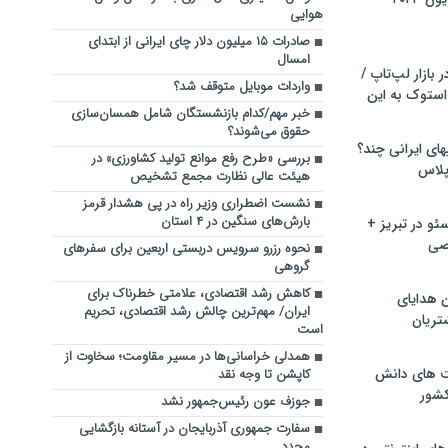
هوایی
صادرات ۱۵ میلیون دلار چای ایرانی از ابتدای
امسال
بازار لپ‌تاپ /
واردات موبایل متوقف شد؟
استوک به این
خبر مهم/کدام بازنشستگان شامل همسان‌سازی
حقوق‌ می‌شوند؟
ماشین لباسشویی‎های ایرانی چند؟
بررسی «طرح رفع موانع تولید کشاورزی» در
 پلاس
هیئت عالی نظارت مجمع تشخیص
نشست اضطراری وزیر راه در پی هشدار قرمز
بارش‌های سنگین در ۴ استان
و در تبریز +
صی
نحوه رزرو سرویس دربستی اربعین برای سفرهای
گروهی
کاهش رشد اقتصادی، علامتی خطرناک برای
ن هدایای
ایران/ مهم‌ترین چالش رشد اقتصادی، تحریم
تریان
است
همدلی خراسانی‌ها در مسیر مقاومت؛ سخاوت از
ت های دانش
کاپشن تا وجه نقد
کشور
جوزف عون رئیس‌جمهور نشد
سفارت جمهوری آذربایجان در آستانه بازگشایی
مجدد