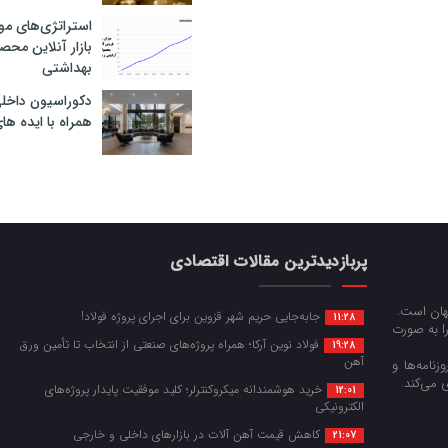
استراتژی‌های مو
بازار آنلاین محص
بهداشتی
دکوراسیون داخل
همراه با ایده ها
پربازدیدترین مقالات اقتصادی
جهان است.
جابه‌جایی حریم شهر قزوین برای اجرای پروژه فولاد!
11:28
را به صورت
فولاد نوین آرکا؛ همراه پروژه‌های صنعتی از انتخاب تا تأمین ورق
19:28
آهن
زنامه‌ها و
 می‌کند.
خرید هوشمندانه میکروکنترلر؛ کلید موفقیت پایدار پروژه‌های
12:01
الکترونیکی
کاهش قیمت آهن آلات در بازارهای داخلی و خارجی
21:07