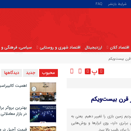
شرایط بازنشر
FAQ
اقتصاد کلان
ارزدیجیتال
اقتصاد شهری و روستایی
سیاسی، فرهنگی و ا
 قرن بیست‌ویکم
پ
محبوب
جدید
دیدگاهها
اهمیت کالیبراسی
ر قرن بیست‌ویکم
بهترین بروکر برا
در بازار معاملاتی
م زمین بازی را تغییر دهیم. یعنی به
برتری دارد، روی ابزارها و روش‌هایی
قیمت آجیل در م
ا برای رقیب بالا ببرد.