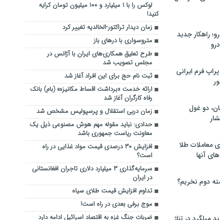
لوکس را با ۱ میلیارد و ۱۰۰ میلیون تومان کرایه
کنید!
زمان دیدار تراکتور-الخالدیه تغییر کرد
؛ راهکار جدید
متروسواری با درهای باز
رو
طرح تعلیق همکاری‌های ایران با آژانس در
مجلس تصویب شد
راپ فرم ایرانی
ثبت نام حج برای این افراد آغاز شد
ور
ارائه خدمت «برداشت اقساط مکانیزه» (بام) بانک
رفاه کارگران آغاز شد
ان، دو غول
زمان دربی استقلال و پرسپولیس مشخص شد
ار
حدادی: نباید مقوله مهم هوش مصنوعی ذیل یک
معاونت ریاست جمهوری باشد
ی معاملات طلا
افزایش ۳۰ درصدی قیمت مواد غذایی در راه
های آنها
است؟
سرمایه‌گذاری ۳ میلیارد دلاری تاجران افغانستانی
در ایران
ته دوم نخریم؟
تداوم افزایش قیمت طلای سیاه
موج برفی بعدی در راه است!
ضربات جنگ غزه به اقتصاد اسرائیل ادامه دارد
 میلگرد در تناژ