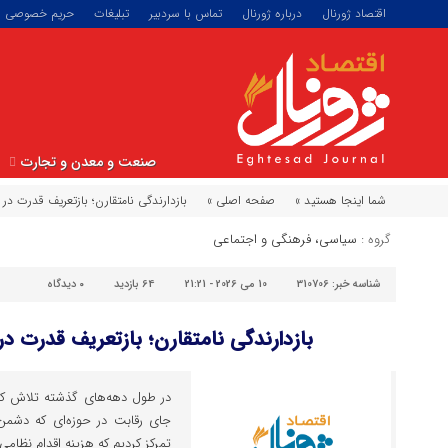
اقتصاد ژورنال
درباره ژورنال
تماس با سردبیر
تبلیغات
حریم خصوصی
صنعت و معدن و تجارت
شما اینجا هستید »
صفحه اصلی »
بازدارندگی نامتقارن؛ بازتعریف قدرت در
گروه :
سیاسی، فرهنگی و اجتماعی
شناسه خبر:
310706
10 می 2026 - 21:21
64 بازدید
۰
دیدگاه
بازدارندگی نامتقارن؛ بازتعریف قدرت د
در طول دهه‌های گذشته تلاش کردی
جای رقابت در حوزه‌ای که دشمن 
تمرکز کردیم که هزینه اقدام نظامی ر