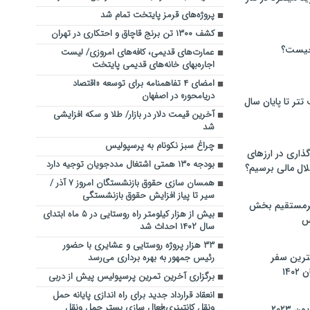
پروژه‌های قرمز پایتخت تمام شد
کشف ۱۳۰۰ تن برنج قاچاق و احتکاری در تهران
چیست؟
عمارت‌های قدیمی، کافه‌های امروزی/ لیست
اجاره‌بهای خانه‌های قدیمی پایتخت
امضای ۴ تفاهمنامه برای توسعه «اقتصاد
دریامحور» در اصفهان
تر تا پایان سال
آخرین قیمت دلار در بازار/ طلا و سکه افزایشی
شد
چراغ سبز نکونام به پرسپولیس
گذاری در ارزهای
بودجه ۱۳۰ همتی اشتغال مددجویان توجیه دارد
لال مالی برسیم؟
همسان سازی حقوق بازنشستگان امروز ۷ آذر /
سیر تا پیاز افزایش حقوق بازنشستگی
یرمستقیم بخش
بیش از هزار کیلومتر راه‌ روستایی در ۵ ماه ابتدای
س
سال ۱۴۰۲ احداث شد
۳۳ هزار پروژه روستایی و عشایری با حضور
نترین سفر
رئیس جمهور به بهره برداری می‌رسد
۱۴
برگزاری آخرین تمرین پرسپولیس پیش از دربی
انعقاد قرارداد جدید برای راه اندازی پایانه حمل
ونقل کانتینری؛فعال سازی بستر حمل ونقل
 ۲۰۲۳