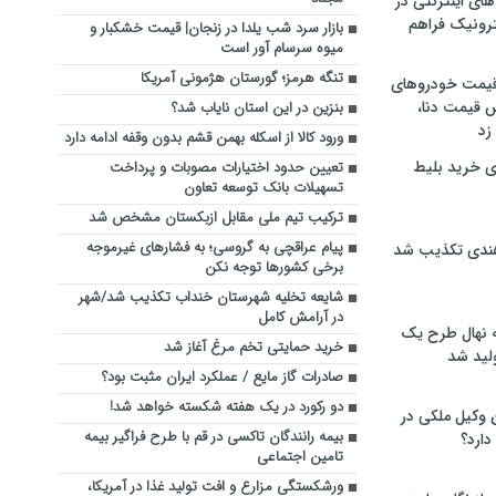
های اینترنتی در
ترونیک فراهم
بازار سرد شب یلدا در زنجان| قیمت خشکبار و
میوه سرسام آور است
تنگه هرمز؛ گورستان هژمونی آمریکا
 قیمت خودروهای
 قیمت دنا،
بنزین در این استان نایاب شد؟
 زد
ورود کالا از اسکله بهمن قشم بدون وقفه ادامه دارد
ی خرید بلیط
تعیین حدود اختیارات مصوبات و پرداخت
تسهیلات بانک توسعه تعاون
ترکیب تیم ملی مقابل ازبکستان مشخص شد
پیام عراقچی به گروسی؛ به فشارهای غیرموجه
هندی تکذیب شد
برخی کشورها توجه نکن
شایعه تخلیه شهرستان خنداب تکذیب شد/شهر
در آرامش کامل
له نهال طرح یک
خرید حمایتی تخم مرغ آغاز شد
لید شد
صادرات گاز مایع / عملکرد ایران مثبت بود؟
دو رکورد در یک هفته شکسته خواهد شد!
ن وکیل ملکی در
بیمه رانندگان تاکسی در قم با طرح فراگیر بیمه
دارد؟
تامین اجتماعی
ورشکستگی مزارع و افت تولید غذا در آمریکا،