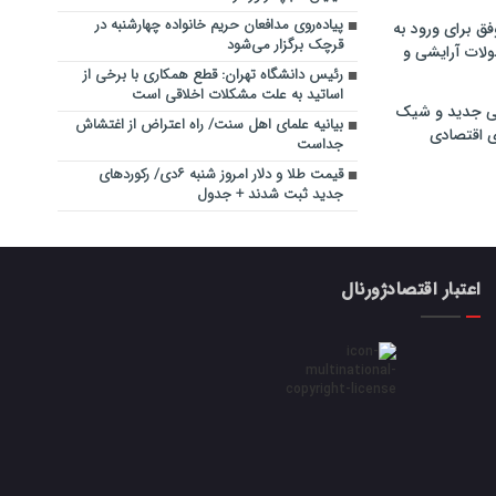
پیاده‌روی مدافعان حریم خانواده چهارشنبه در
فق برای ورود به
قرچک برگزار می‌شود
ولات آرایشی و
رئیس دانشگاه تهران: قطع همکاری با برخی از
اساتید به علت مشکلات اخلاقی است
ی جدید و شیک
بیانیه علمای اهل سنت/ راه اعتراض از اغتشاش
ی اقتصادی
جداست
قیمت طلا و دلار امروز شنبه ۶دی/ رکوردهای
جدید ثبت شدند + جدول
اعتبار اقتصادژورنال