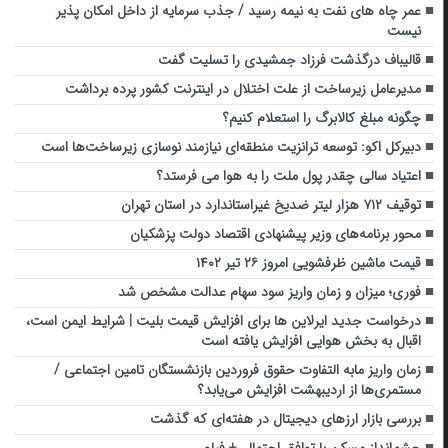
عمر چاه های نفت به نیمه رسید / جذب سرمایه از داخل امکان پذیر
نیست
قالیباف درگذشت فرزاد جمشیدی را تسلیت گفت
مدیرعامل زیرساخت از علت اختلال در اینترنت کشور پرده برداشت
چگونه مبلغ کالابرگ را استعلام کنیم؟
دبیرکل اکو: توسعه ترانزیت منطقه‌ای نیازمند نوسازی زیرساخت‌ها است
اعتیاد سالی چقدر پول ملت را به هوا می فرستد؟
توقیف ۷۱۲ هزار لیتر ضدیخ غیراستاندارد در استان تهران
محور برنامه‌های وزیر پیشنهادی اقتصاد دولت پزشکیان
قیمت ماشین ظرفشویی امروز ۲۶ تیر ۱۴۰۲
فوری؛ میزان و زمان واریز سود سهام عدالت مشخص شد
درخواست جدید ایرلاین ها برای افزایش قیمت بلیت | شرایط ایمن است،
اقبال به بخش هوایی افزایش یافته است
زمان واریز مابه التفاوت حقوق فروردین بازنشستگان تامین اجتماعی /
مستمری‌ها از اردیبهشت افزایش می‌یابد؟
بررسی بازار ارزهای دیجیتال در هفته‌ای که گذشت
چشم‌انداز مسکن با توافق احتمالی+ فیلم