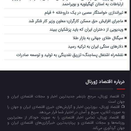
ارتباطات به استان کهگیلویه و بویراحمد
تیراندازی خواستگار عصبی در یک داروخانه + فیلم
ماجرای افزایش حق مسکن کارگران؛ معاون وزیر کار مُنکر شد
ویدیویی از دختران ایران که باید پزشکیان ببیند
سیگنال طلای جهانی به بازار طلا
دلارهای سنگی ایران به ترکیه رسید
نقشه‌راه اشتغال پساجنگ؛ تزریق نقدینگی به تولید و توسعه صادرات
درباره اقتصاد ژورنال
📑 اقتصاد ژورنال، مرجع بازنشر جدیدترین اخبار و مجلات اقتصادی ایران و
جهان است.
📺 اقتصاد ژورنال، بروزترین اخبار و گزارش‌های خبری اقتصادی ایران و جهان را
به صورت آنلاین، سریع و آسان در اختیار شما قرار می‌‌دهد.
📰 اقتصاد ژورنال، تمامی اخبار اقتصادی را به صورت خودکار از معتبرترین
روزنامه‌ها و مجلات اقتصادی و پربازدیدترین خبرگزاری‌های اقتصادی ایران و
جهان گردآوری می‌کند.