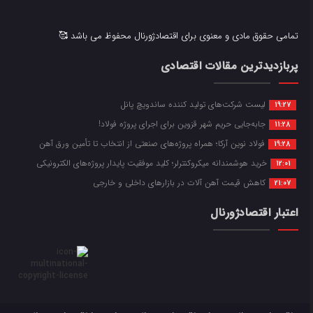
تمامی حقوق مادی و معنوی برای اقتصادژورنال محفوظ می باشد 🥰
پربازدیدترین مقالات اقتصادی
لیست شرکت‌های تولید کننده ساندویچ پانل
19:27
جابه‌جایی حریم شهر قزوین برای اجرای پروژه فولاد!
11:28
فولاد نوین آرکا؛ همراه پروژه‌های صنعتی از انتخاب تا تأمین ورق آهن
19:28
خرید هوشمندانه میکروکنترلر؛ کلید موفقیت پایدار پروژه‌های الکترونیکی
12:01
کاهش قیمت آهن آلات در بازارهای داخلی و خارجی
21:07
اعتبار اقتصادژورنال