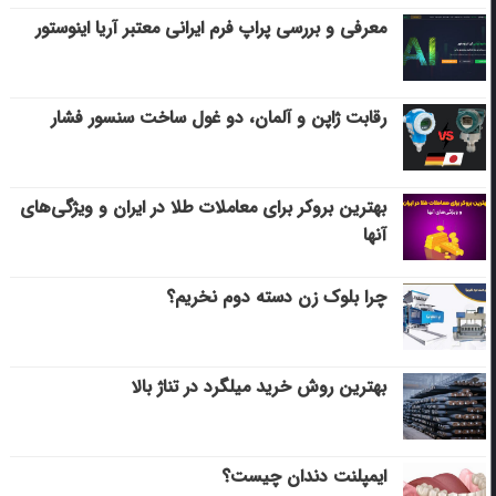
معرفی و بررسی پراپ فرم ایرانی معتبر آریا اینوستور
رقابت ژاپن و آلمان، دو غول ساخت سنسور فشار
بهترین بروکر برای معاملات طلا در ایران و ویژگی‌های
آنها
چرا بلوک زن دسته دوم نخریم؟
بهترین روش خرید میلگرد در تناژ بالا
ایمپلنت دندان چیست؟