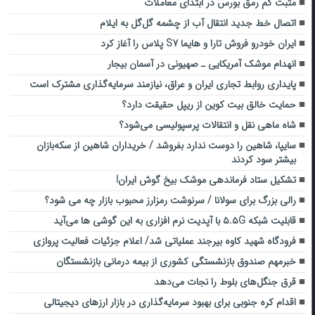
مثبت کم رمق بورس در ابتدای معاملات
اتصال خط جدید انتقال آب از چشمه گل‌گل به ایلام
ایران خودرو فروش تارا و هایما S7 پلاس را آغاز کرد
انهدام موشک آمریکایی ـ صهیونی در آسمان بیجار
پایداری روابط تجاری ایران و عراق، نیازمند سرمایه‌گذاری‌ مشترک است
حمایت خالق بیت کوین از ریپل حقیقت دارد؟
شاه ماهی نقل و انتقالات پرسپولیسی می‌شود؟
سایپا، شاهین را دوست ندارد بفروشد / خریداران شاهین از سکه‌بازان
بیشتر سود کردند
تشکیل ستاد فرماندهی موشک بیخ گوش ایران!
رالی بزرگ برای سولانا / سرنوشت رمزارز محبوب بازار چه می شود؟
قابلیت شبکه ۵.۵G با آپدیت نرم افزاری به این گوشی ها می‌آید
فرودگاه شهید کاوه بیرجند عملیاتی شد/ اعلام جزئیات فعالیت پروازی
خبرمهم صندوق بازنشستگی کشوری از بیمه درمانی بازنشستگان
قرق جنگل‌های بلوط را نجات می‌دهد
اقدام کره جنوبی برای بهبود سرمایه‌گذاری در بازار ارزهای دیجیتالی