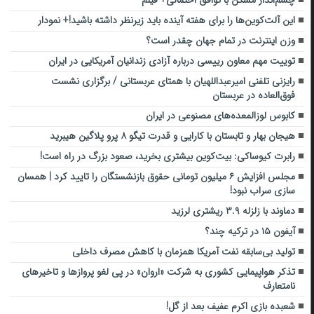
این آلت‌کوین‌ها را برای هفته آینده باید زیرنظر داشته باشید!+ نمودار
وزن اینترنت در تمام جهان چقدر است؟
توییت مهم معاون رییسی درباره آزادی زندانیان آمریکایی در ایران
رایزنی تلفنی امیرعبداللهیان با همتای عربستانی / برگزاری نشست
فوق‌العاده در عربستان
کابوس لوزالمعده‌‌های مصنوعی در ایران
هیجان بهار و تابستان با کارایی و قدرت تیگو ۸ پرو پلاگین هیبرید
رابرت کیوساکی: بیت‌کوین بیشتری بخرید، صعود بزرگ در راه است!
مجلس افزایش ۶ میلیون تومانی حقوق بازنشستگان را تایید کرد | همسان
سازی سراب نبود!
دماوند با زلزله ۳.۹ ریشتری لرزید
آیفون ۱۵ در ترکیه چند؟
تولید بی‌سابقه نفت آمریکا همزمان با کاهش مصرف داخلی
تذکر هواپیمایی کشوری به شرکت «اروان» در پی لغو پروازها و تاخیرهای
نامتعارف
شعبده بازی اکرم عفیف بعد از گل!