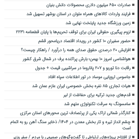
صادرات ۶۵۰ میلیون دلاری محصولات دانش‌ بنیان
فرایند واردات کالاهای همراه ملوان در استان بوشهر تسهیل شد
زمین ورزشگاه جدید پایتخت نهایی شد
لزوم پیگیری حقوقی ایران برای توقف تحریم‌ها با پایان قطعنامه ۲۲۳۱
حضور سفیران ۱۰ کشور در رویداد اقتصاد دریامحور قشم
افزایش ۲۰ درصدی حقوق صدای همه را درآورد / راهکار چیست؟
هواشناسی امروز ۱۰ بهمن؛ بارش پراکنده برف در شمال شرق کشور
رقابت دنا توربو و ۲۰۷ پاناروما در سراشیبی قیمت + جدول
جاسوس اروپایی موساد در تور اطلاعات سپاه افتاد
هیات تجاری ۸۵ نفره بخش خصوصی ایران عازم عمان شد
قدم‌های جدید ترکیه برای حفاظت از لیر
سامسونگ به سرقت تکنولوژی متهم شد
کنارگذر شمالی اراک یکی از پرتصادف ترین محورهای استان مرکزی
چشم انداز تیره و تار بخش معدن در ۱۴۰۴/ ذخایر سنگ آهن رو به اتمام
است
از افتتاح پروژه‌های ارتباطی تا گفت‌وگوهای صمیمی با مردم / سفر وزیر