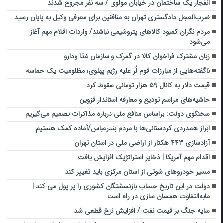
انفجار یک ساختمان در خیابان مولوی / سه نفر مجروح شدند
ضرب‌العجل دادگستری تهران به منافقین برای معرفی وکیل به پایان رسید
مردم نگران کمبود کالاهای پتروشیمی نباشند/ واردات اقلام مهم آغاز
می‌شود
زبان مشترک فراخوان کالا در گمرک و سازمان غذا ودارو
ناگفته‌هایی از مبارزات قوم لُر علیه رژیم پهلوی؛ مظلومیت یک حماسه
قیمت دلار به کانال ۵۹ هزار تومانی سقوط کرد
حاشیه‌های مراسم تودیع و معارفه استاندار قزوین
سخنگوی دولت: براساس منافع ملی درباره مذاکرات تصمیم می‌گیریم
ابراز همدردی کردستانی‌ها با مردم بندرعباس/آماده کمک هستیم
آزادسازی ۴۴۳ هکتار از اراضی ملی در استان تهران
اقدام مهم آمریکا | ذخایر استراتژیک افزایش یافت
مسیر خودروهای شوتی از استان مرکزی باید تغییر کند
دولت در این تاریخ حساب بازنسشتگان کشوری را پر پول می کند |
مابه‌التفاوت همسان سازی در راه است
سایه جنگ بر قیمت نفت / افزایش نرخ قطعی شد