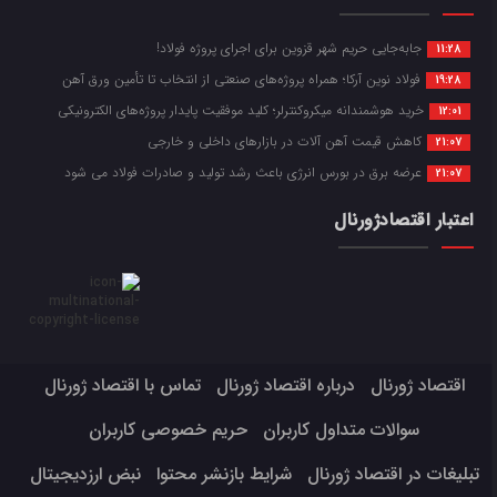
جابه‌جایی حریم شهر قزوین برای اجرای پروژه فولاد!
11:28
فولاد نوین آرکا؛ همراه پروژه‌های صنعتی از انتخاب تا تأمین ورق آهن
19:28
خرید هوشمندانه میکروکنترلر؛ کلید موفقیت پایدار پروژه‌های الکترونیکی
12:01
کاهش قیمت آهن آلات در بازارهای داخلی و خارجی
21:07
عرضه برق در بورس انرژی باعث رشد تولید و صادرات فولاد می شود
21:07
اعتبار اقتصادژورنال
اقتصاد ژورنال
درباره اقتصاد ژورنال
تماس با اقتصاد ژورنال
سوالات متداول کاربران
حریم خصوصی کاربران
تبلیغات در اقتصاد ژورنال
شرایط بازنشر محتوا
نبض ارزدیجیتال