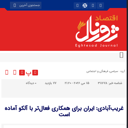
پ
گروه :
سیاسی، فرهنگی و اجتماعی
شناسه خبر:
311678
15 می 2026 - 21:20
77 بازدید
۰
دیدگاه
غریب‌آبادی: ایران برای همکاری فعال‌تر با آلکو آماده
است