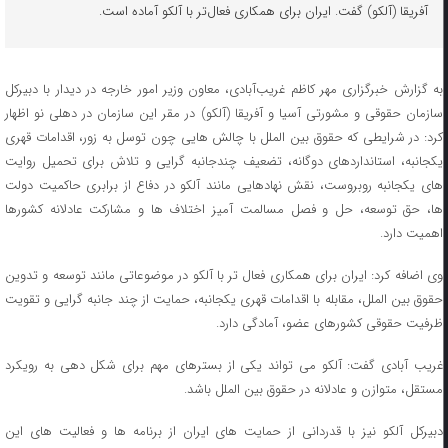
آفریقا (آلکو) گفت. ایران برای همکاری فعال‌تر با آلکو آماده است.
به گزارش خبرگزاری مهر کاظم غریب‌آبادی، معاون وزیر امور خارجه در دیدار با دبیرکل
سازمان حقوقی و مشورتی آسیا و آفریقا (آلکو) در مقر این سازمان در دهلی نو اظهار
کرد: در شرایطی که حقوق بین الملل با چالش هایی چون توسل به زور، اقدامات قهری
یکجانبه، استانداردهای دوگانه، تضعیف چندجانبه گرایی و تلاش برای تحمیل روایت
های یکجانبه روبروست، نقش نهادهایی مانند آلکو در دفاع از برابری حاکمیت دولت
ها، حق توسعه، حل و فصل مسالمت آمیز اختلاف ها و مشارکت عادلانه کشورها
اهمیت دارد.
وی اضافه کرد: ایران برای همکاری فعال تر با آلکو در موضوعاتی مانند توسعه و تدوین
حقوق بین الملل، مقابله با اقدامات قهری یکجانبه، حمایت از چند جانبه گرایی و تقویت
ظرفیت حقوقی کشورهای عضو، آمادگی دارد.
غریب آبادی گفت: آلکو می تواند یکی از بسترهای مهم برای شکل دهی به رویکرد
مستقل، متوازن و عادلانه در حقوق بین الملل باشد.
دبیرکل آلکو نیز با قدردانی از حمایت های ایران از برنامه ها و فعالیت های این