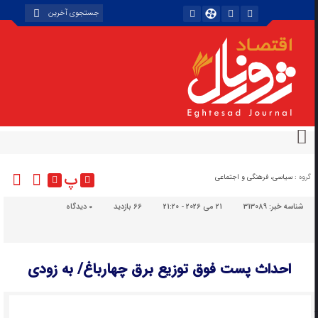
پ
گروه :
سیاسی، فرهنگی و اجتماعی
شناسه خبر:
313089
21 می 2026 - 21:20
66 بازدید
۰
دیدگاه
احداث پست فوق توزیع برق چهارباغ/ به زودی