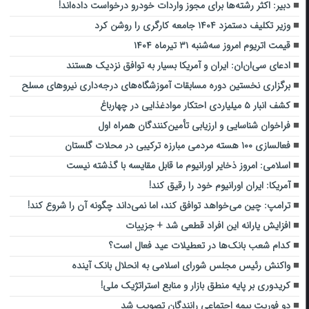
دبیر: اکثر رشته‌ها برای مجوز واردات خودرو درخواست داده‌اند!
وزیر تکلیف دستمزد ۱۴۰۴ جامعه کارگری را روشن کرد
قیمت اتریوم امروز سه‌شنبه ۳۱ تیرماه ۱۴۰۴
ادعای سی‌ان‌ان: ایران و آمریکا بسیار به توافق نزدیک هستند
برگزاری نخستین دوره مسابقات آموزشگاه‌های درجه‌داری نیروهای مسلح
کشف انبار ۵ میلیاردی احتکار موادغذایی در چهارباغ
فراخوان شناسایی و ارزیابی تأمین‌کنندگان همراه اول
فعالسازی ۱۰۰ هسته مردمی مبارزه ترکیبی در محلات گلستان
اسلامی: امروز ذخایر اورانیوم ما قابل مقایسه با گذشته نیست
آمریکا: ایران اورانیوم خود را رقیق کند!
ترامپ: چین می‌خواهد توافق کند، اما نمی‌داند چگونه آن را شروع کند!
افزایش یارانه این افراد قطعی شد + جزییات
کدام شعب بانک‌ها در تعطیلات عید فعال است؟
واکنش رئیس مجلس شورای اسلامی به انحلال بانک آینده
کریدوری بر پایه منطق بازار و منابع استراتژیک ملی!
دو فوریت بیمه اجتماعی رانندگان تصویب شد