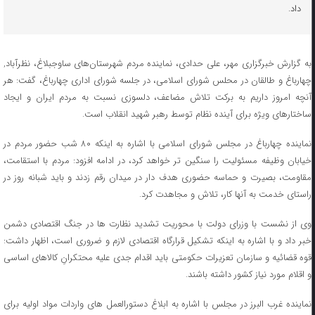
داد.
به گزارش خبرگزاری مهر، علی حدادی، نماینده مردم شهرستان‌های ساوجبلاغ، نظرآباد,
چهارباغ و طالقان در محلس شورای اسلامی، در جلسه شورای اداری چهارباغ، گفت: هر
آنچه امروز داریم به برکت تلاش مضاعف، دلسوزی نسبت به مردم ایران و ایجاد
ساختارهای ویژه برای آینده نظام توسط رهبر شهید انقلاب است.
نماینده چهارباغ در مجلس شورای اسلامی با اشاره به اینکه ۸۰ شب حضور مردم در
خیابان وظیفه مسئولیت را سنگین تر خواهد کرد، در ادامه افزود: مردم با استقامت،
مقاومت، بصیرت و حماسه حضوری هدف دار در میدان رقم زدند و باید شبانه روز در
راستای خدمت به آنها کار، تلاش و مجاهدت کرد.
وی از نشست با وزرای دولت با محوریت تشدید نظارت ها در جنگ اقتصادی دشمن
خبر داد و با اشاره به اینکه تشکیل قرارگاه اقتصادی لازم و ضروری است، اظهار داشت:
قوه قضائیه و سازمان تعزیرات حکومتی باید اقدام جدی علیه محتکرانِ کالاهای اساسی
و اقلام مورد نیاز کشور داشته باشند.
نماینده غرب البرز در مجلس با اشاره به ابلاغ دستورالعمل های واردات مواد اولیه برای