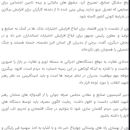
رفع مشکل صنایع، تصریح کرد: مشوق های مالیاتی و بیمه تامین اجتماعی برای
صنایعی که تعدیل نیرو ندارند پیش بینی شده تا از دغدغه کارگران برای افزایش بیکاری
در شرایط کنونی کشور کاسته شود.
وی از نشست با وزیر اقتصاد برای ابلاغ افزایش اختیارات بانک ها در کمک به صنایع و
تولید و معاون رئیس جمهور برای ابلاغ افزایش اختیارات استانداران خبر داد و در
بخش دیگری، گفت: برخی از مدیران کل استان البرز نشسته، خسته هستند و جنگ
تحمیلی را همچنان باور نکرده‌اند.
حدادی نظارت به موقع دستگاه‌های اجرائی به مسئله تورم و نظارت بر بازار را ضروری
دانست و با اشاره به اینکه کوتاهی در این زمینه خسارت به مردم است، افزود: پیگیری
مولفه مهم موفقیت مدیران در تمام عرصه ها است و باید امیدآفرینی مد نظر رهبر
شهید انقلاب را مورد توجه قرار داد.
دبیر کمیسیون صنایع و معادن مجلس صرفه جوئی را از کلیدواژه های سخنان رهبر
شهید انقلاب دانست و اظهار داشت: رعایت الگوی مصرف باید توسط دستگاه های
دولتی بین مردم گفتمان سازی شود تا بتوانیم در جنگ اقتصادی و تحریم تاب آوری
لازم را داشته باشیم.
وی از بهسازی راه های روستائی چهارباغ خبر داد و با اشاره به اخذ سهمیه قیر رایگان و