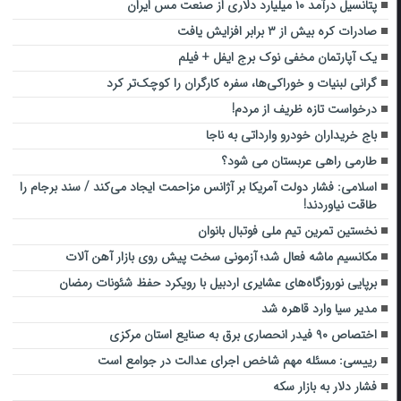
پتانسیل درآمد ۱۰ میلیارد دلاری از صنعت مس ایران
صادرات کره بیش از ۳ برابر افزایش یافت
یک آپارتمان مخفی نوک برج ایفل + فیلم
گرانی لبنیات و خوراکی‌ها، سفره کارگران را کوچک‌تر کرد
درخواست تازه ظریف از مردم!
باج خریداران خودرو وارداتی به ناجا
طارمی راهی عربستان می شود؟
اسلامی: فشار دولت آمریکا بر آژانس مزاحمت ایجاد می‌کند / سند برجام را
طاقت نیاوردند!
نخستین تمرین تیم ملی فوتبال بانوان
مکانسیم ماشه فعال شد؛ آزمونی سخت پیش روی بازار آهن آلات
برپایی نوروزگاه‌های عشایری اردبیل با رویکرد حفظ شئونات رمضان
مدیر سیا وارد قاهره شد
اختصاص ۹۰ فیدر انحصاری برق به صنایع استان مرکزی
رییسی: مسئله مهم شاخص اجرای عدالت در جوامع است
فشار دلار به بازار سکه