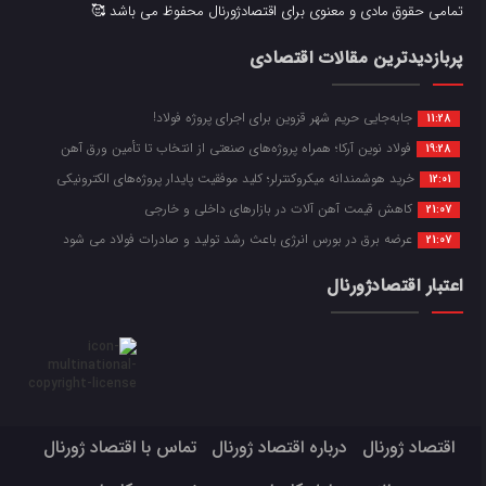
تمامی حقوق مادی و معنوی برای اقتصادژورنال محفوظ می باشد 🥰
پربازدیدترین مقالات اقتصادی
جابه‌جایی حریم شهر قزوین برای اجرای پروژه فولاد!
11:28
فولاد نوین آرکا؛ همراه پروژه‌های صنعتی از انتخاب تا تأمین ورق آهن
19:28
خرید هوشمندانه میکروکنترلر؛ کلید موفقیت پایدار پروژه‌های الکترونیکی
12:01
کاهش قیمت آهن آلات در بازارهای داخلی و خارجی
21:07
عرضه برق در بورس انرژی باعث رشد تولید و صادرات فولاد می شود
21:07
اعتبار اقتصادژورنال
اقتصاد ژورنال
درباره اقتصاد ژورنال
تماس با اقتصاد ژورنال