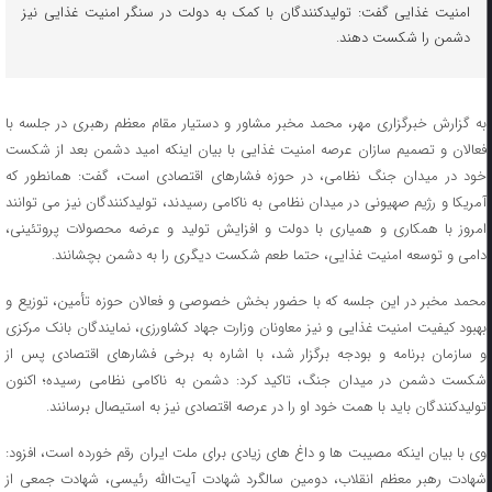
امنیت غذایی گفت: تولیدکنندگان با کمک به دولت در سنگر امنیت غذایی نیز
دشمن را شکست دهند.
به گزارش خبرگزاری مهر، محمد مخبر مشاور و دستیار مقام معظم رهبری در جلسه با
فعالان و تصمیم سازان عرصه امنیت غذایی با بیان اینکه امید دشمن بعد از شکست
خود در میدان جنگ نظامی، در حوزه فشارهای اقتصادی است، گفت: همانطور که
آمریکا و رژیم صهیونی در میدان نظامی به ناکامی رسیدند، تولیدکنندگان نیز می توانند
امروز با همکاری و همیاری با دولت و افزایش تولید و عرضه محصولات پروتئینی،
دامی و توسعه امنیت غذایی، حتما طعم شکست دیگری را به دشمن بچشانند.
محمد مخبر در این جلسه‌ که با حضور بخش خصوصی و فعالان حوزه تأمین، توزیع و
بهبود کیفیت امنیت غذایی و نیز معاونان وزارت جهاد کشاورزی، نمایندگان بانک مرکزی
و سازمان برنامه و بودجه برگزار شد، با اشاره به برخی فشارهای اقتصادی پس از
شکست دشمن در میدان جنگ، تاکید کرد: دشمن به ناکامی نظامی رسیده؛ اکنون
تولیدکنندگان باید با همت خود او را در عرصه اقتصادی نیز به استیصال برسانند.
وی با بیان اینکه مصیبت ها و داغ های زیادی برای ملت ایران رقم خورده است، افزود:
شهادت رهبر معظم انقلاب، دومین سالگرد شهادت آیت‌الله رئیسی، شهادت جمعی از