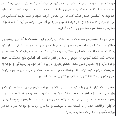
فرماندهان و مردم در جنگ اخیر و همچنین جنایت آمریکا و رژیم صهیونیستی در
میناب و دیگر نقاط مسکونی و شهری ما، قلب همه را به درد آورده است. امیدوارم
خداوند به ایرانیان صبور کمک کند تا این تقاص گرفته شود و شما تولید کنندگان نیز
می توانید با همت جهادی در عرصه تامین نیازهای اساسی مردم، در این انتقام شریک
باشید و نقشه شوم دشمنان را ناکام بگذارید.
عضو مجمع تشخیص مصلحت نظام هدف از برگزاری این نشست را آشنایی پیشین با
فعالان حوزه غذا در دولت سیزدهم و نیز مراجعات مردمی درباره برخی گرانی عنوان کرد
و گفت: جنگ اثرات اقتصادی سختی دارد؛ حتی یک مصاحبه می‌تواند شاخص‌ها را
جابه‌جا کند. فشار کنونی بر مردم را باید در نظر داشت اما امکان رفع مشکلات طبعا
وجود دارد و به همین دلیل مقام معظم رهبری در پیام آخر خود بر رسیدگی و توجه به
معیشت مردم تأکید کردند که نیازمند تلاش مضاعف است و خوب می دانیم ظرفیت
های کشور از مشکلاتش به مراتب بیشتر بوده و خواهد بود.
مشاور و دستیار رهبری با تأکید بر عزم و تلاش بی‌وقفه رئیس‌جمهور محترم، دولت و
وزرا برای عبور از چالش‌ها، گفت: بانک مرکزی با مدیریت فعال، فرآیند تأمین ارز را با
وجود محدودیت‌ها پیش می‌برد؛ وزارتخانه‌های جهاد و صمت با وجود پیچیدگی‌های
فراوان، وظایف خود را با قدرت دنبال می‌کنند و سازمان برنامه و بودجه نیز با تدابیر
ویژه، تأمین منابع را در دستور کار دارد.