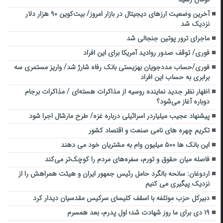
آخرین وضعیت ارزهای دیجیتال در بازار امروز/ بیت‌کوین ۹۰ هزار دلار
نزدیک شد
ماجرای ترور پوتین جنجالی شد
فوری/ توقف صدور روادید آمریکا برای این افراد
فوری/حساب مددجویان بهزیستی بانک رفاه شارژ شد/ واریز مستمری سه
برابری به حساب این افراد
اظهار نظر جدید نماینده روسیه از مذاکرات هسته‌ای / مذاکرات برجام
دوباره آغاز می‌شود؟
پیشنهاد عجیب میلیاردر اسرائیلی درباره غزه/ طرح مارشال اجرا شود
تکریم چهره های نامی صنعت و اقتصاد کشور
این بانک ها ۵۰۰ میلیون وام به مشتریان خود می دهند
فاصله میان حقوق و تورم، سفره‌های مردم را کوچک‌تر می‌کند
اردوغان: سانحه بالگرد حامل رئیس جمهور ایران و هیئت همراهش را از
نزدیک پیگیری می کنیم
دبیرکل حزب موتلفه با اسقف کلیسای سرکیس مقدسیان دیدار کرد
۱۹ دی برای ما روز شهادت شد؛ اول پدرم، بعد همسرم