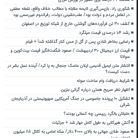
شکوری راد: بازپس‌گیری لایحه مقابله با مطالب خلاف واقع، نقطه عطفی
در تعامل مردم و دولت بود/ عقب‌نشینی دولت، رفراندوم غیررسمی بود
کشف ۳۰ تن فرآورده‌های گوشتی خارج از شبکه توزیع در اصفهان
رشد ۱٫۴ درصدی قیمت میلگرد
رضایی بخاطر شادیِ پس از گل از مس کنار گذاشته شد! + فیلم
قیمت ارز دیجیتال ۳۰ اردیبهشت / صعود شگفت‌انگیز قیمت بیت‌کوین و
سولانا
انتشار متن ایمیل قدیمی ایلان ماسک جنجال به پا کرد/ آینده نسل بشر در
دست کیست؟
شرایط دریافت وام ساخت سوله
اظهار نظر صریح همتی درباره گرانی بنزین
تشکیل ۱۰ پرونده جاسوسی در جنگ آمریکایی صهیونیستی در آذربایجان
شرقی
خلبانان بالگرد رییسی چه کسانی بودند؟
آتش هیرکانی به طول کامل مهار شد + جزئیات
صعود طلای جهانی به بالای ۴۰۰۰ دلار/ سکه امامی به کانال ۱۱۸ میلیون
تومان رسید