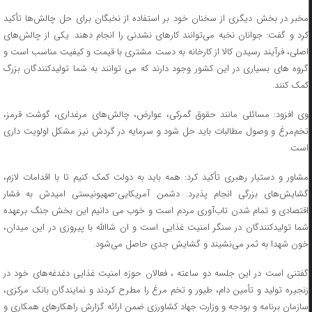
مخبر در بخش دیگری از سخنان خود بر استفاده از نخبگان برای حل چالش‌ها تأکید
کرد و گفت: جوانان نخبه می‌توانند کارهای نشدنی را انجام دهند. یکی از چالش‌های
اصلی، فرآیند رسیدن کالا از کارخانه به دست مشتری با قیمت و کیفیت مناسب است و
گروه های بسیاری در این کشور وجود دارند که می توانند به شما تولیدکنندگان بزرگ
کمک کنند.
وی افزود: مسائلی مانند حقوق گمرکی، عوارض، چالش‌های مرغداری، گوشت قرمز،
تخم‌مرغ و وصول مطالبات باید حل شود و سرمایه در گردش نیز مشکل اولویت داری
است.
مشاور و دستیار رهبری تأکید کرد: همه باید به دولت کمک کنیم تا با اقدامات لازم،
گشایش‌های بزرگی انجام پذیرد. دشمن آمریکایی-صهیونیستی امیدش به فشار
اقتصادی و تمام شدن تاب‌آوری مردم است و خوب می دانیم این بخش جنگ برعهده
شما تولیدکنندگان در سنگر امنیت غذایی است و ان شاالله با پیروزی در این میدان،
خون شهدا به ثمر می‌نشیند و گشایش جدی حاصل می‌شود.
گفتنی است در این جلسه دو ساعته ، فعالان حوزه امنیت غذایی دغدغه‌های خود در
زنجیره تولید و تأمین دام، طیور و تخم مرغ را مطرح کردند و نمایندگان بانک مرکزی،
سازمان برنامه و بودجه و وزارت جهاد کشاورزی ضمن ارائه گزارش راهکارهای همکاری و