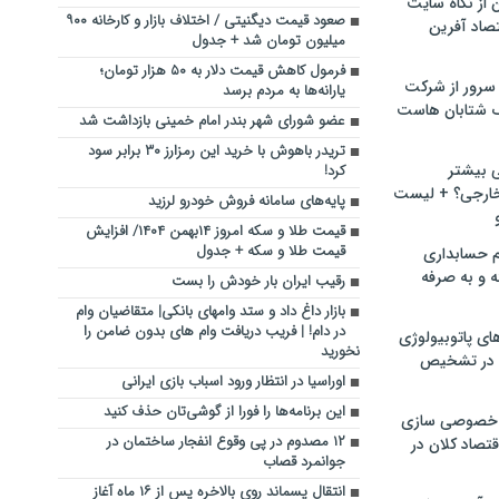
ن از نگاه سایت
صعود قیمت دیگنیتی / اختلاف بازار و کارخانه ۹۰۰
صاد آفرین
میلیون تومان شد + جدول
فرمول کاهش قیمت دلار به ۵۰ هزار تومان؛
سرور از شرکت
یارانه‌ها به مردم برسد
 شتابان هاست
عضو شورای شهر بندر امام خمینی بازداشت شد
تریدر باهوش با خرید این رمزارز ۳۰ برابر سود
ی بیشتر
کرد!
خارجی؟ + لیست
پایه‌های سامانه فروش خودرو لرزید
قیمت طلا و سکه امروز ۱۴بهمن ۱۴۰۴/ افزایش
قیمت طلا و سکه + جدول
م حسابداری
ه و به صرفه
رقیب ایران بار خودش را بست
بازار داغ داد و ستد وامهای بانکی| متقاضیان وام
در دام! | فریب دریافت وام های بدون ضامن را
ای پاتوبیولوژی
نخورید
 در تشخیص
اوراسیا در انتظار ورود اسباب بازی ایرانی
این برنامه‌ها را فورا از گوشی‌تان حذف کنید
خصوصی سازی
۱۲ مصدوم در پی وقوع انفجار ساختمان در
تصاد کلان در
جوانمرد قصاب
انتقال پسماند روی بالاخره پس از ۱۶ ماه آغاز