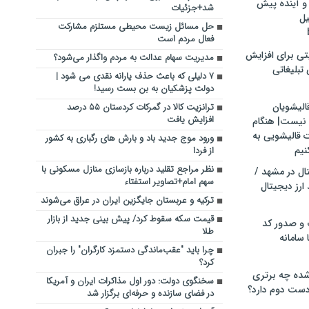
و آینده پیش
شد+جزئیات
یل
حل مسائل زیست محیطی مستلزم مشارکت
فعال مردم است
تی برای افزایش
مدیریت سهام عدالت به مردم واگذار می‌شود؟
تبلیغاتی
۷ دلیلی که باعث حذف یارانه نقدی می شود |
دولت پزشکیان به بن بست رسید!
الیشویان
ترانزیت کالا در گمرکات کردستان ۵۵ درصد
افزایش یافت
 نیست| هنگام
ت قالیشویی به
ورود موج جدید باد و بارش‌ های رگباری به کشور
نیم
از فردا
نظر مراجع تقلید درباره بازسازی منازل مسکونی با
ال در مشهد /
سهم امام+تصاویر استفتاء
ارز دیجیتال
ترکیه و عربستان جایگزین ایران در عراق می‌شوند
قیمت سکه سقوط کرد/ پیش بینی جدید از بازار
 و صدور کد
طلا
 سامانه
چرا باید "عقب‌ماندگی دستمزد کارگران" را جبران
کرد؟
ده چه برتری
سخنگوی دولت: دور اول مذاکرات ایران و آمریکا
ست دوم دارد؟
در فضای سازنده و حرفه‌ای برگزار شد