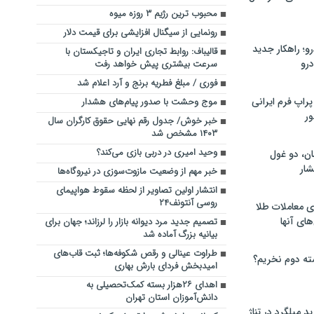
محبوب ترین رژیم ۳ روزه میوه
رونمایی از سیگنال افزایشی برای قیمت دلار
؛ راهکار جدید
قالیباف: روابط تجاری ایران و تاجیکستان با
رو
سرعت بیشتری پیش خواهد رفت
فوری / مبلغ فطریه برنج و آرد اعلام شد
راپ فرم ایرانی
موج وحشت با صدور پیام‌های هشدار
ور
خبر خوش/ جدول رقم نهایی حقوق کارگران سال
۱۴۰۳ مشخص شد
وحید امیری در دربی بازی می‌کند؟
ان، دو غول
ار
خبر مهم از وضعیت مازوت‌سوزی در نیروگاه‌ها
انتشار اولین تصاویر از لحظه سقوط هواپیمای
روسی آنتونف۲۴
ی معاملات طلا
های آنها
تصمیم جدید مرد دیوانه بازار را لرزاند؛ جهان برای
بیانیه بزرگ آماده شد
طراوت عینالی و رقص شکوفه‌ها؛ ثبت قاب‌های
ته دوم نخریم؟
امیدبخش فردای بارش‌ بهاری
اهدای ۲۶هزار بسته کمک‌تحصیلی به
دانش‌آموزان استان تهران
 میلگرد در تناژ