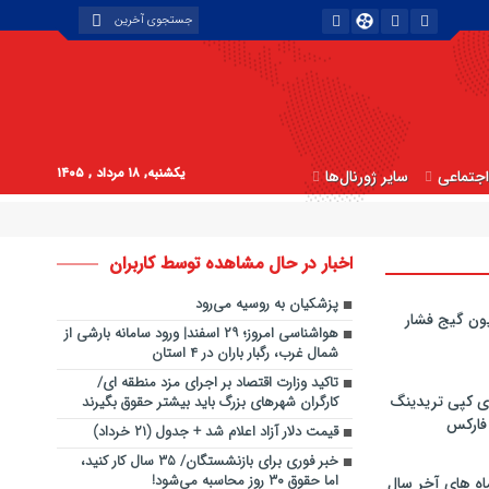
یکشنبه, ۱۸ مرداد , ۱۴۰۵
جتماعی
سایر ژورنال‌ها
اخبار در حال مشاهده توسط کاربران
پزشکیان به روسیه می‌رود
ون گیج فشار
هواشناسی امروز؛ ۲۹ اسفند| ورود سامانه بارشی از
شمال غرب، رگبار باران در ۴ استان
تاکید وزارت اقتصاد بر اجرای مزد منطقه ای/
ی کپی‌ تریدینگ
کارگران شهرهای بزرگ باید بیشتر حقوق بگیرند
 فارکس
قیمت دلار آزاد اعلام شد + جدول (۲۱ خرداد)
خبر فوری برای بازنشستگان/ ۳۵ سال کار کنید،
اما حقوق ۳۰ روز محاسبه می‌شود!
اه های آخر سال