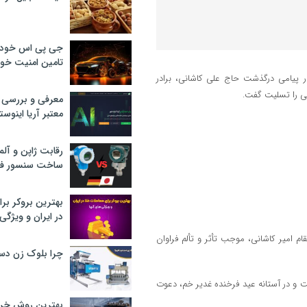
جی پی اس خودرو
تامین امنیت خود
 پیامی درگذشت حاج علی کاشانی، برادر
نی را تسلیت گفت.
معرفی و بررسی پ
معتبر آریا اینوست
رقابت ژاپن و آلم
ساخت سنسور فش
بهترین بروکر برا
در ایران و ویژگی‌
م امیر کاشانی، موجب تأثر و تألم فراوان
چرا بلوک زن دس
مت و در آستانه عید فرخنده غدیر خم، دعوت
بهترین روش خرید