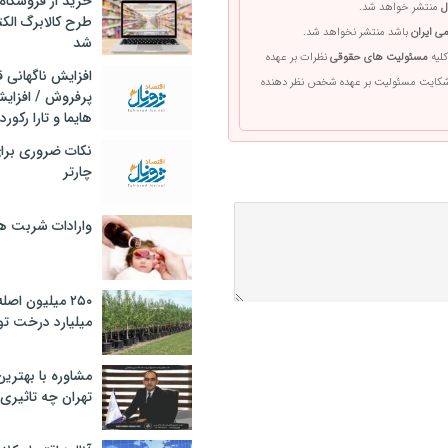
خرید از فروشگاه‌
ل
منتشر خواهد شد.
طرح کالابرگ الک
ی ایران
باشد منتشر نخواهد شد.
شد
کلیه
مسئولیت های حقوقی
نظرات بر عهده
افزایش ناگهانی
 شکایت مسئولیت بر عهده شخص نظر دهنده
پرفروش / افزایش
هایما و تارا رکورد
نکات ضروری برا
چارتر
وارادات شربت 
۲۵۰ میلیون اص
میلیارد درخت تو
مشاوره با بهتری
تهران چه تاثیری 