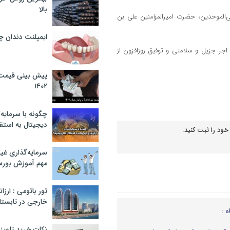
بالا
ی‌الموحدین، حضرت امیرالمؤمنین علی بن
ایمپلنت دندان 
 اجر جزیل و سلامتی و توفیق روزافزون از
پیش بینی قیمت ت
۱۴۰۲
چگونه با سرمایه‌
دیجیتال به استق
خود را ثبت کنید.
سرمایه‌گذاری غ
مهم آموزش بور
تور باتومی : ارزا
خارجی در تابستان ۰۲
ه :
نکات خرید تلویزیون