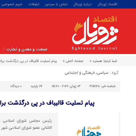
اقتصاد ژورنال
درباره ژورنال
تماس با سردبیر
تبلیغات
حریم خصوصی
صنعت و معدن و تجارت
شما اینجا هستید »
صفحه اصلی »
پیام تسلیت قالیباف در پی درگذشت برا
گروه :
سیاسی، فرهنگی و اجتماعی
شناسه خبر:
315128
03 ژوئن 2026 - 15:20
62 بازدید
۰
دیدگاه
پیام تسلیت قالیباف در پی درگذشت برا
رئیس مجلس شورای اسلامی با
کاشانی عضو شورای اسلامی شهر ت