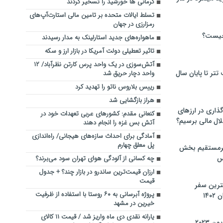
کرمانی ها خورشید را تسخیر کردند
تسلط ایالات متحده بر تامین مالی استارت‌آپ‌های
رمزارزی در جهان
چیست؟
ماهواره‌های جدید استارلینک به مدار رسیدند
تاثیر تعطیلی دولت آمریکا در بازار ارز و سکه
آتش‌سوزی در یک واحد پرس کارتن نظرآباد/ ۱۲
تر تا پایان سال
واحد دچار حریق شد
رییس بلاروس ناتو را تهدید کرد
هراز بازگشایی شد
گذاری در ارزهای
کنعانی مقدم: کشورهای عربی تعهدات خود در
لال مالی برسیم؟
آتش بس غزه را انجام دهند
آمادگی برای احداث سازه‌های هیجانی/ راه‌اندازی
پل معلق چهارم
یرمستقیم بخش
س
چه کسانی از آلودگی هوای تهران سود می‌برند؟
ارزان قیمت‌ترین ساندرو در بازار چند؟ + جدول
قیمت
نترین سفر
پروژه آبرسانی به ۶۰ روستا با استفاده از ظرفیت
۱۴
خیرین در مشهد
یارانه نقدی دی ماه واریز شد / قیمت ۱۱ کالای
 ۲۰۲۳