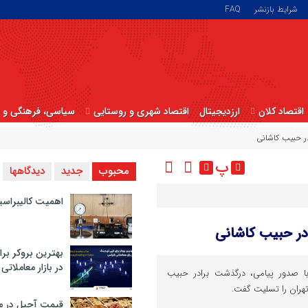
شرایط بازنشر
FAQ
اقتصاد کلان
ارزدیجیتال
اقتصاد شهری و روستایی
سیاسی، فرهنگی و ا
در حبیب کاشانی
پ
محبوب
جدید
دیدگاهها
اهمیت کالیبراسی
در حبیب کاشانی
بهترین بروکر برا
در بازار معاملاتی
 صدور پیامی، درگذشت برادر حبیب
هران را تسلیت گفت.
قیمت آجیل در م