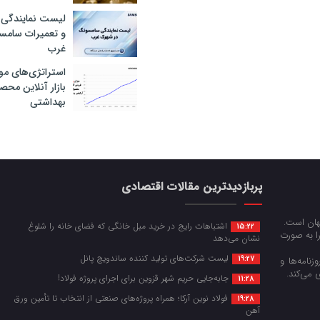
لیست نمایندگی 
و تعمیرات سام
غرب
استراتژی‌های مو
بازار آنلاین محص
بهداشتی
پربازدیدترین مقالات اقتصادی
جهان است.
اشتباهات رایج در خرید مبل خانگی که فضای خانه را شلوغ
15:22
را به صورت
نشان می‌دهد
لیست شرکت‌های تولید کننده ساندویچ پانل
19:27
زنامه‌ها و
 می‌کند.
جابه‌جایی حریم شهر قزوین برای اجرای پروژه فولاد!
11:28
فولاد نوین آرکا؛ همراه پروژه‌های صنعتی از انتخاب تا تأمین ورق
19:28
آهن