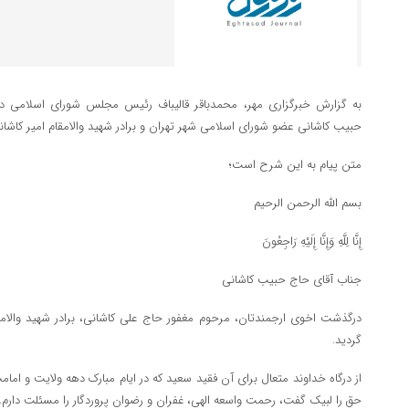
به گزارش خبرگزاری مهر، محمدباقر قالیباف رئیس مجلس شورای اسلامی در
حبیب کاشانی عضو شورای اسلامی شهر تهران و برادر شهید والامقام امیر کاشا
متن پیام به این شرح است؛
بسم الله الرحمن الرحیم
إِنَّا لِلَّهِ وَإِنَّا إِلَیْهِ رَاجِعُونَ
جناب آقای حاج حبیب کاشانی
درگذشت اخوی ارجمندتان، مرحوم مغفور حاج علی کاشانی، برادر شهید والامقا
گردید.
از درگاه خداوند متعال برای آن فقید سعید که در ایام مبارک دهه ولایت و اما
حق را لبیک گفت، رحمت واسعه الهی، غفران و رضوان پروردگار را مسئلت دارم.