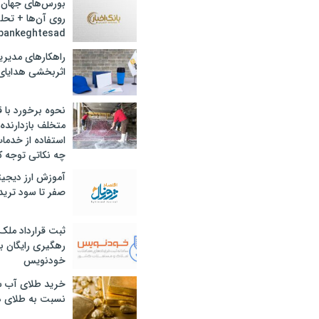
بورس‌های جهان 
روی آن‌ها + تحل
bankeghtesad
راهکارهای مدیری
اثربخشی هدایای 
نحوه برخورد با ق
متخلف بازدارنده
استفاده از خدما
چه نکاتی توجه ک
آموزش ارز دیجیت
صفر تا سود ترید 
ثبت قرارداد ملک
رهگیری رایگان با
خودنویس
خرید طلای آب ش
نسبت به طلای د