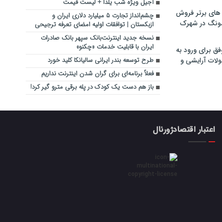
آجیل ویژه شب یلدا + لیست قیمت
های برتر فروش
چشم‌انداز تجارت ۵ میلیارد دلاری ایران و
سونگ در شهرک
ازبکستان | توافقات اولیه امضای تعرفه ترجیحی
نسخه جدید اینترنت‌بانک سپهر بانک صادرات
ایران با قابلیت خدمات «چکنو»
فق برای ورود به
ولات آرایشی و
طرح توسعه بندر ایرانی سالیانکا کلید خورد
فعلاً برنامه‌ای برای گران شدن اینترنت نداریم
باز هم دست یک کودک در پله برقی مترو گیر کرد!
اعتبار اقتصادژورنال