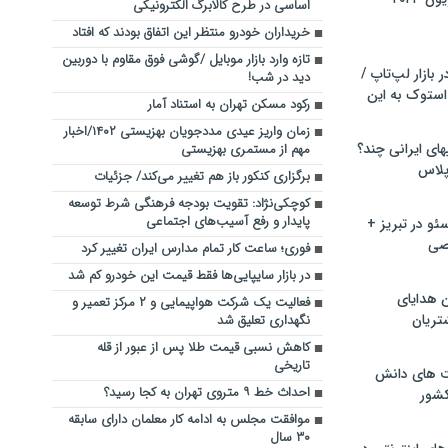
اساسی در طرح کالابرگ الکترونیکی
خریداران خودرو منتظر این اتفاق بودند که افتاد
تازه وارد بازار موبایل /گوشی فوق مقاوم با دوربین
بازار لپ‌تاپ /
دید در شب!
استوک به این
رکود مسکن تهران به استناد آمار
زمان واریز عیدی مددجویان بهزیستی ۱۴۰۲/اخبار
ماشین لباسشویی‎های ایرانی چند؟
مهم از مستمری بهزیستی
 پلاس
برگزاری کنکور باز هم تغییر می‌کند/ جزئیات
کوچکی‌نژاد: تقویت بودجه فرهنگی شرط توسعه
پایدار و رفع آسیب‌های اجتماعی
و در تبریز +
صی
فوری؛ ساعت کار تمام مدارس ایران تغییر کرد
در بازار سایپایی‌ها فقط قیمت این خودرو کم شد
ن هدایای
فعالیت یک شرکت هواپیمایی و ۲ مرکز تعمیر و
تریان
نگهداری تعلیق شد
کاهش نسبی قیمت طلا پس از عبور از قله
تاریخی
ت های دانش
احداث خط ۹ متروی تهران به کجا رسید؟
کشور
موافقت مجلس به ادامه کار معلمان دارای سابقه
۳۰ سال