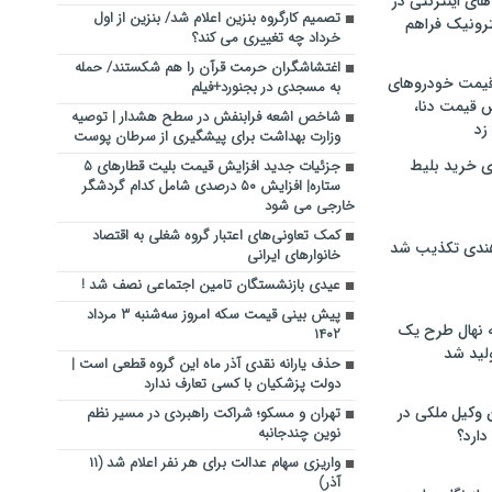
های اینترنتی در
تصمیم کارگروه بنزین اعلام شد/ بنزین از اول
ترونیک فراهم
خرداد چه تغییری می کند؟
اغتشاشگران حرمت قرآن را هم شکستند/ ‌حمله
 قیمت خودروهای
به مسجدی در بجنورد+فیلم
 قیمت دنا،
شاخص اشعه فرابنفش در سطح هشدار | توصیه
 زد
وزارت بهداشت برای پیشگیری از سرطان پوست
ی خرید بلیط
جزئیات جدید افزایش قیمت بلیت قطارهای ۵
ستاره| افزایش ۵۰ درصدی شامل کدام گردشگر
خارجی می شود
کمک تعاونی‌های اعتبار گروه شغلی به اقتصاد
هندی تکذیب شد
خانوارهای ایرانی
عیدی بازنشستگان تامین اجتماعی نصف شد !
پیش بینی قیمت سکه امروز سه‌شنبه ۳ مرداد
له نهال طرح یک
۱۴۰۲
لید شد
حذف یارانه نقدی آذر ماه این گروه قطعی است |
دولت پزشکیان با کسی تعارف ندارد
ن وکیل ملکی در
تهران و مسکو؛ شراکت راهبردی در مسیر نظم
نوین چندجانبه
دارد؟
واریزی سهام عدالت برای هر نفر اعلام شد (۱۱
آذر)