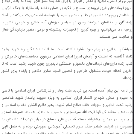
میراثی از دانش، تجربه و تفکر راهبردی را برای هدایت نسل‌های آینده به یادگار نهاد و
امروز فرماندهان غیور نیروهای مسلح با تکیه بر همان نقشه راه مقابله با جنگ ترکیبی
و شناختی پیچیده دشمن در دفاع مقدس سوم را هوشمندانه مدیریت می‌کنند و آحاد
رزمندگان و مدافعان غیرتمند وطن در سراسر مرزهای آب، خاکی و هوایی کشور با
روحیه «ما می‌توانیم» و بهره گیری از تجهیزات پیشرفته و بومی، مظهر بازدارندگی فعال
و صلابت ملی هستند.
سرلشکر عبدالهی در پیام خود اشاره داشته است: ما ادامه دهندگان راه شهید رشید
کاملا آگاهیم که امنیت و آرامش امروز ایران اسلامی مرهون مجاهدت‌های خاموش و
شب زنده داری‌های فرماندهان دلسوز و خستگی ناپذیری چون شهید رشید است که تا
آخرین لحظه حیات، مشغول طراحی و تحمیل قدرت سازی دفاعی و بازنده برای کشور
بوده‌اند.
در ادامه این پیام آمده است: بی تردید ملت وفادار و قدرشناس ایران اسلامی با تاسی
به سیره و منش شهدای اقتدار ایران اسلامی به ویژه سپهبد پاسدار شهید غلامعلی
رشید تحت تدابیر و منویات خلف صالح امام شهید، ‌رهبر عظیم الشان انقلاب اسلامی و
فرماندهی معظم کل قوا آیت الله سیدمجتبی حسینی خامنه‌ای همانند همیشه استوار
و پا برجا در میدان، پشتوانه مستحکم نیروهای مسلح در برابر تهدیدات دشمنان به
خصوص در شرایط خطیر جنگ سوم تحمیلی آمریکایی صهوینی بوده و به فضل الهی
جهانیان به زودی طنین پیروزی ایران و ایرانی و غلبه مقاومت بر دشمن متجاوز و