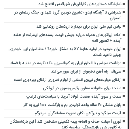
نمایشگاه دستاوردهای کارآفرینان شهرقدس افتتاح شد
همراهی تا آرامگاه ابدی؛ تشییع دومین گروه شهدای جنگ رمضان در
اصفهان
لباس تیم ملی ایران برای دیدار با ازبکستان رونمایی شد
اعلام اپراتورهای همراه درباره جهش قیمت بسته‌های اینترنت از هفته
آینده + تصویر نامه
ایران خودرو در تولید هایما S7 به مشکل خورد؟ / متقاضیان این خودروی
چینی ناامید شدند
موافقت مجلس با الحاق ایران به کنوانسیون مکه‌مکرمه در مقابله با فساد
علی‌اف: راه‌ آهن نخجوان از ایران عبور می‌کند
ارتقای مهارت‌های نیروی انسانی از لوازم ضروری ارتقای بهره‌وری است
سانحه برای خانواده معاون رئیس‌جمهور در ایوانکی
سمت و سوی آینده صنعت فولاد آمریکا با سیاست‌های ترامپ
پایان مشکل ۲۰ ساله واحد تولیدی بم و بازگشت ۱۰۰۰ نیرو به کار
قیمت میلگرد و تیرآهن تکان نخورد؛ معامله‌گران سردرگم
فوری | مهلت حذف و اضافه بیمه تکمیلی مشخص شد | این بازنشستگان
به کانون‌ های بازنشستگی مراجعه کنند