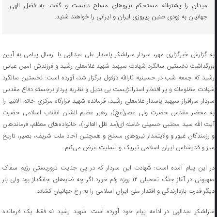
میدان را پشتوانه مستحکم نیروهای مسلح دانست و گفت: به فضل الهی
جهانیان به زودی طنین پیروزی ایران و ایرانی را خواهند شنید.
به گزارش خبرگزاری مهر، سردار سرلشکر پاسدار علی عبدالهی با ارسال پیامی به آیین
بزرگداشت نخستین سالگرد شهادت سپهبد شهید غلامعلی رشید و فرزندش امین عباس
رشید که جمعه شب در حسینیه ثارالله دزفول برگزار شد، آورده است: نخستین سالگرد
شهادت مظلومانه و پر افتخار استراتژیست بی بدیل و نظریه پرداز برجسته دفاع مقدس
سردار سرافراز سپهبد پاسدار غلامعلی رشید، فرمانده شهید قرارگاه مرکزی خاتم الانبیا را
به محضر مقدس حضرت ولی عصر(عج)، رهبر عظیم الشان انقلاب اسلامی حضرت
آیت الله سید مجتبی حسینی خامنه ای(مد ظل العالی)، خانواده‌های معظم، فرماندهان
و رزمندگان غیور و ولایتمدار نیروهای مسلح و همچنین آحاد ملت شریف، بصیر، تاریخ
ساز و قدرشناس ایران اسلامی تبریک و تسلیت عرض می‌کنم.
در این پیام آمده است: شهادت این سردار که در پی جنایت تروریستی رژیم سفاک
صهیونی در آغاز جنگ تحمیلی ۱۲ روزه رقم خورد اگر چه ضایعه‌ای جانگداز بود ولی بار
دیگر قدرت بازدارندگی و اقتدار ملی ایران اسلامی را به رخ جهانیان کشاند.
سرلشکر عبدالهی در ادامه پیام خود آورده است: شهید رشید نه فقط یک فرمانده