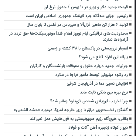
قیمت جدید دلار و یورو در ۱۰ بهمن / جدول نرخ ارز
رئیسی: جزایر سه‌گانه جزء لاینفک جمهوری اسلامی ایران است
تولید ۶ هزار تن ماهی قزل‌آلا و سی‌باس در قفس تا پایان سال
محدودیت‌های ترافیکی ایام نوروز اعلام شد| موتورسیکلت‌ها حق تردد در
آزادراه‌ها ندارند
انفجار تروریستی در پاکستان با ۳۸ کشته و زخمی
یارانه این افراد قطع می شود؟
جزئیات جدید درباره حقوق و معوقات بازنشستگان و کارگران
رد رشوه میلیونی توسط مأمور فراجا در ملارد
افزایش نسبی دما در آذربایجان‌ شرقی
نرخ بهره بین بانکی ثابت ماند
چرا تخریب ابرویلای شخص ذی‌نفوذ زمانبر شد؟!
گفتگوی نخست‌وزیر عراق با وزیر خارجه آمریکا درمورد «حشد الشعبی»
بقائی: هیچ‌گاه رژیم صهیونیستی به قول‌هایش عمل نمی‌کند
دیوار کوتاه زنجیره آهن آلات و فولاد