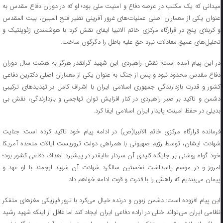
میدانی که یک مکتب در عرصه دفاع و امنیت ملی بود؛ او که در دوران دفاع مقدس به
عنوان یکی از معماران اصلی عملیات‌های غرور آفرینی نظیر فتح المبین، ‌بیت المقدس
و کربلای پنج در قرارگاه مرکزی خاتم الانبیا ایفای نقش کرد با هوشمندی ژئوپلتیک و
تحلیل‌های عمیق معادلات نبرد حق علیه باطل را دگرگون ساخت.
در این پیام آمده است: نقش راهبردی این شهید گرانقدر هرگز به هشت سال دوران
دفاع مقدس محدود نبود و پس از جنگ به عنوان یکی از معماران اصلی دکترین دفاعی
کشور و قدرت بازدارندگی جمهوری اسلامی ایران با اشراف کامل بر تهدیدهای ترکیبی
دشمن و تاکید بر صبر راهبردی در کنار افزایش توان تهاجمی و بازدارندگی، نقش بی
بدیلی در حفظ امینت پایدار ایران اسلامی ایفا کرد.
فرمانده قرارگاه مرکزی خاتم الانبیا(ص) در ادامه پیام خود تاکید کرده است: جنایت
شهادت ایشان، توسط رژیم صهیونی با همراهی دولت تروریست ایالات متحده آمریکا
خود گواه روشنی بر جایگاه کلیدی آن سردار عالیقدر در پیشبرد اهداف دفاعی کشور بود؛
امروز و در موسم پاسداشت نخستین سالگرد شهادت آن شهید ارجمند با او عهد و
پیمان می‌بندیم که راهش را با قدرت و قوت ادامه خواهم داد.
این پیام افزوده است: دشمن زبون و درنده خیال می‌کرد با ترور فیزیکی مغزهای متفکر
نظامی ایران می‌تواند خللی در اراده دفاعی ایران ایجاد کند اما غافل از اینکه شهید رشید