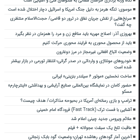
نگاه وزنه برداری خراسان شمالی به سکوهای ملی و آسیایی است
موسوی: تنگه هرمز به دلیل جنگ امریکا و اسرائیل دچار اختلال شده است
سرنخ‌هایی از نقش جریان نفاق در ترور دو قاضی/ حجت‌الاسلام منتظری
چه گفت؟
بهروزی آذر: اصلاح مهریه باید منافع زن و مرد را همزمان در نظر بگیرد
باید از محصول محوری به فرایند محوری حرکت کنیم
وضعیت اتباع افغانی غیرمجاز در مرز دوغارون
خودروهای مونتاژی و وارداتی در صدر گرانی؛ انتظار تورمی در بازار بیشتر
شده است
ساخت نخستین «موتور ۶ سیلندر بنزینی» ایرانی
حضور کامان در نمایشگاه بین‌المللی صنایع آرایشی و بهداشتی «اینترچارم»
مسکو
ترامپ و بازی رسانه‌ای آمریکا در بحبوحه مذاکرات/ هدف چیست؟
آشنایی با فست ترک (Fast Track) فرودگاه امام خمینی
علائم ویروس جدید چینی اعلام شد
عاقبت تلخ یک سبقت عجولانه + فیلم
آخرین آمار گودهای رهاشده تهران؛ وضعیت گود بابک زنجانی