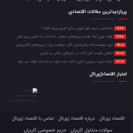
پربازدیدترین مقالات اقتصادی
جابه‌جایی حریم شهر قزوین برای اجرای پروژه فولاد!
11:28
فولاد نوین آرکا؛ همراه پروژه‌های صنعتی از انتخاب تا تأمین ورق آهن
19:28
خرید هوشمندانه میکروکنترلر؛ کلید موفقیت پایدار پروژه‌های الکترونیکی
12:01
کاهش قیمت آهن آلات در بازارهای داخلی و خارجی
21:07
عرضه برق در بورس انرژی باعث رشد تولید و صادرات فولاد می شود
21:07
اعتبار اقتصادژورنال
اقتصاد ژورنال
درباره اقتصاد ژورنال
تماس با اقتصاد ژورنال
سوالات متداول کاربران
حریم خصوصی کاربران