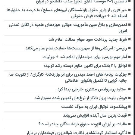
تأسیس ۲۰۹ موسسه دارای مجوز جذب دانشجو در ایران
خبر فوری از واریز حقوق بازنشستگان نیرو‌های مسلح/ ۱۰ درصد به حقوق‌ها
اضافه شد + دریافت فیش حقوقی
تمدن‌سازی و بلاغ مبین مأموریت حیاتی حوزه‌های علمیه در تقابل تمدنی
امروز
شرط جدید پرداخت سود سهام عدالت اعلام شد
رییسی: آمریکایی‌ها از صهیونیست‌ها حمایت تمام عیار می‌کنند
آمار مهم بورسی برای سهامداران اعلام شد + جزئیات
توافق با ۲ بانک برای تامین منابع «بسته رشد تولید»
جزئیات برنامه های احمد میدری برای ابر وزارتخانه کارگران/ از تقویت سه
جانبه گرایی تا تکمیل بانکهای اطلاعاتی
ستاره پرسپولیس مشتری خارجی پیدا کرد
فروش بلیت پرواز بالاتر از نرخ‌های تعیین شده ممنوع شد
پیشکسوت فوتبال ایران به سوگ نشست
قیمت بنزین سال آینده افزایش نمی‌یابد
مالیات بر ارزش افزوده حقوق بازنشستگان چقدر است؟
تأکید استاندار کرمانشاه بر نظارت شبانه‌روزی فرمانداران بر بازار