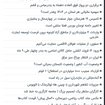
برقراری دو پرواز فوق العاده «هما» به بندرعباس و قشم
سهمیه مالیاتی هر استان در ۱۴۰۴ چقدر است؟
تاسیس ۱۹ هنرستان جوار صنعت در چهارمحال و بختیاری
تغییر دامنه نوسان بورس فعلا منتفی است
واردات ۴ میلیاردلاری از مناطق آزاد/اینچه برون فرصت توسعه تجارت
خارجی
صفوی: از عملیات طوفان الاقصی حمایت می‌کنیم
ورود ۱۶ فروند کشتی حامل کالای اساسی به بندر چابهار طی ۹ ماه
ایران در انتظار چراغ سبز عراق
وضعیت آب کشور | وضعیت تابستان بحرانی است؟
قرارداد عجیب ۱۰۰۰ میلیاردی در استقلال! + فیلم
آماده‌باش در مازندران؛ سیل در راه است
جزییات تفاهم شهرداری با چینی ها؛ تهاترملک با اتوبوس
کارگران منتظر یک تصمیم بزرگ | جامعه کارگری به خط شد
عکس جلد کتاب ریاضی دبیرستان، ۶۰سال پیش/ قیمت کتاب‌ها
ترافیک سنگین در آزادراه‌های استان البرز