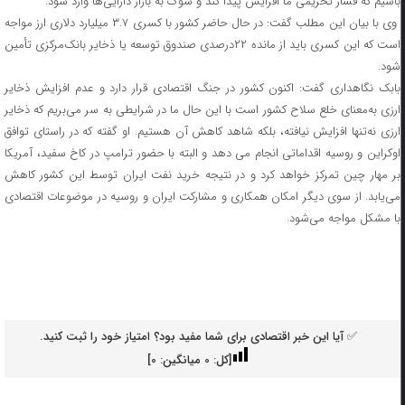
باشیم که فشار تحریمی ما افزایش پیدا کند و شوک به بازار دارایی‌ها وارد شود.
وی با بیان این مطلب گفت: در حال حاضر کشور با کسری ۳.۷ میلیارد دلاری ارز مواجه
است که این کسری باید از مانده ۲۲درصدی صندوق توسعه یا ذخایر بانک‌مرکزی تأمین
شود.
بابک نگاهداری گفت: اکنون کشور در جنگ اقتصادی قرار دارد و عدم افزایش ذخایر
ارزی به‌معنای خلع سلاح کشور است با این حال ما در شرایطی به سر می‌بریم که ذخایر
ارزی نه‌تنها افزایش نیافته، بلکه شاهد کاهش آن هستیم. او گفته که در راستای توافق
اوکراین و روسیه اقداماتی انجام می دهد و البته با حضور ترامپ در کاخ سفید، آمریکا
بر مهار چین تمرکز خواهد کرد و در نتیجه خرید نفت ایران توسط این کشور کاهش
می‌یابد. از سوی دیگر امکان همکاری و مشارکت ایران و روسیه در موضوعات اقتصادی
با مشکل مواجه می‌شود.
✅ آیا این خبر اقتصادی برای شما مفید بود؟ امتیاز خود را ثبت کنید.
[کل:
0
میانگین:
0
]