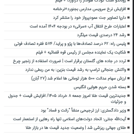
رونالدو اشک کودک هوادار را درآورد! + فیلم
افزایش نرخ سرویس مدارس بجنورد+نرخنامه
دارپا تصاویر جت عمودپرواز خود را منتشر کرد
اعتبارات طرح انتقال آب «سرانی» در بودجه ۱۴۰۴ آمده است
رشد ۲۴ درصدی قیمت میلگرد
پلیس راه: ۶۲ درصد تصادف‌ها با پژو و پراید/ ۵۷۴ فقره تصادف فوتی
شکایت یک نماینده مجلس از رئیس قوه قضائیه + فیلم
تردد در جاده های گلستان برقرار است | ضرورت استفاده از زنجیر چرخ
واکنش جنجالی ترامپ به رشد قیمت بنزین: به من ربطی ندارد
ارزش سهام عدالت ۵۰۰ هزار تومانی ها اعلام شد (۲۷ آبان)
بسته شدن حریم هوایی انگلیس
جدیدترین قیمت طلا امروز جمعه ۸ خرداد ۱۴۰۵/ افزایش قیمت + جدول
و جزئیات
وزیر دادگستری: ارز ترجیحی منشأ “رانت و فساد” بود
آیت‌الله جنتی: اتحاد دولت‌های اسلامی تنها راه رهایی از استعمار است
طلای جهانی ریزشی شد | وضعیت جدید قیمت ها در بازار طلا