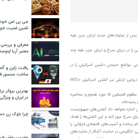
جی پی اس خودرو
تامین امنیت خود
یمن از عملیات‌های جدید ارتش یمن علیه
معرفی و بررسی پ
می را در دریای سرخ و دریای عرب علیه چند
معتبر آریا اینوست
خی مواضع حساس دشمن اسرائیلی را در
رقابت ژاپن و آلم
ساخت سنسور فش
سریع با اشاره به حمله موشکی به یکی کشتی صهیونیستی افزود: نیروی دریایی ارتش نیز کشتی اسرائیلی «MSC
بهترین بروکر برا
ت مظلوم فلسطین که مورد هجوم و محاصره
در ایران و ویژگی‌
رسیده‌اند.
ن اجازه نخواهد داد کشتی‌های صهیونیست
چرا بلوک زن دس
یای سرخ عبور کنند و این کشتی‌ها را هدف
م رسانده و آسیب‌های اقتصادی فراوانی را
یی- انگلیسی در حمایت آشکار از جنایت‌های
بهترین روش خرید