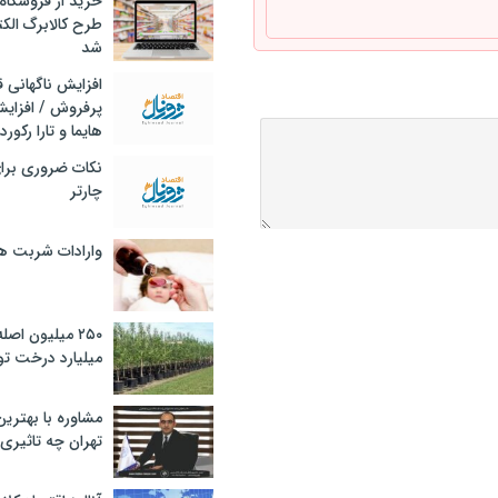
خرید از فروشگاه‌
طرح کالابرگ الک
شد
افزایش ناگهانی
پرفروش / افزایش
هایما و تارا رکورد
نکات ضروری برا
چارتر
وارادات شربت 
۲۵۰ میلیون اص
میلیارد درخت تو
مشاوره با بهتری
تهران چه تاثیری 