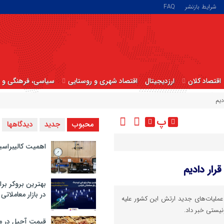
شرایط بازنشر
FAQ
اقتصاد کلان
ارزدیجیتال
اقتصاد شهری و روستایی
سیاسی، فرهنگی و ا
دیم
پ
محبوب
جدید
دیدگاهها
اهمیت کالیبراسی
رار دادیم
بهترین بروکر برا
در بازار معاملاتی
ملیات‌های جدید ارتش این کشور علیه
یستی خبر داد.
قیمت آجیل در م