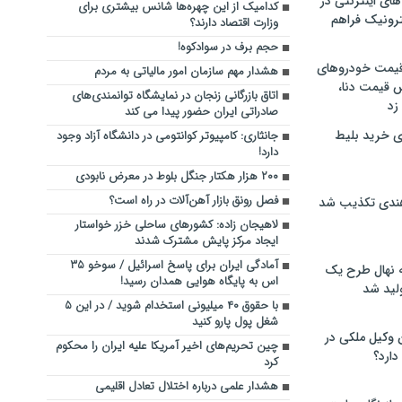
های اینترنتی در
کدامیک از این چهره‌ها شانس بیشتری برای
ترونیک فراهم
وزارت اقتصاد دارند؟
حجم برف در سوادکوه!
 قیمت خودروهای
هشدار مهم سازمان امور مالیاتی به مردم
 قیمت دنا،
اتاق بازرگانی زنجان در نمایشگاه توانمندی‌های
 زد
صادراتی ایران حضور پیدا می کند
ی خرید بلیط
جانثاری: کامپیوتر کوانتومی در دانشگاه آزاد وجود
دارد!
۲۰۰ هزار هکتار جنگل بلوط در معرض نابودی
فصل رونق بازار آهن‌آلات در راه است؟
هندی تکذیب شد
لاهیجان زاده: کشورهای ساحلی خزر خواستار
ایجاد مرکز پایش مشترک شدند
آمادگی ایران برای پاسخ اسرائیل / سوخو ۳۵
له نهال طرح یک
اس به پایگاه هوایی همدان رسید!
لید شد
با حقوق ۴۰ میلیونی استخدام شوید / در این ۵
شغل پول پارو کنید
ن وکیل ملکی در
چین تحریم‌های اخیر آمریکا علیه ایران را محکوم
دارد؟
کرد
هشدار علمی درباره اختلال تعادل اقلیمی