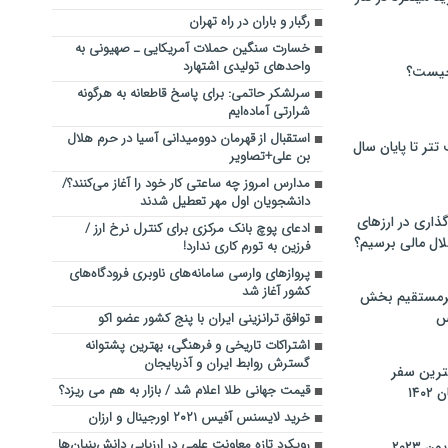
رگبار و باران در راه تهران
خسارت سنگین حملات آمریکایی ـ صهیونی به
واحدهای تولیدی اشتهارد
چیست؟
سرلشکر حاتمی: برای پاسخ قاطعانه به هرگونه
شرارتی آماده‌ایم
استقبال از قهرمان دوومیدانی آسیا در حرم هلال
تر تا پایان سال
بن علی+تصاویر
مدارس امروز چه ساعتی کار خود را آغاز می‌کنند؟/
دانشجویان اول مهر تعطیل شدند
گذاری در ارزهای
ادعای پوچ بانک مرکزی برای کنترل نرخ ارز /
لال مالی برسیم؟
فرزین به تورم کاری ندارد!
پروازهای وارسی سامانه‌های ناوبری فرودگاه‌های
کشور آغاز شد
یرمستقیم بخش
س
توافق ترانزینی ایران با پنج کشور عضو اکو
اشتراکات تاریخی و فرهنگی، بهترین پشتوانه
گسترش روابط ایران و آذربایجان
نترین سفر
قیمت جهانی طلا اعلام شد / بازار به هم می ریزد؟
۱۴
خرید لایسنس آفیس ۲۰۲۱ اورجینال و ارزان
رویکرد تازه معاونت علمی در ارزیابی دانش‌بنیان‌ها
 ۲۰۲۳