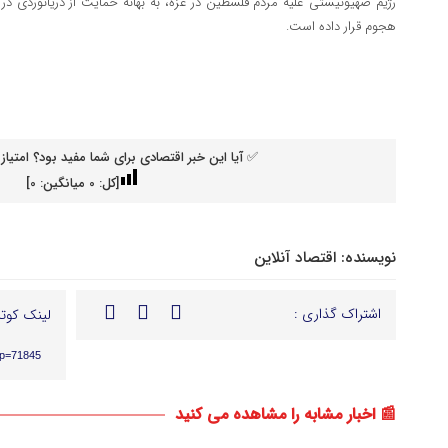
رژیم صهیونیستی علیه مردم فلسطین در غزه، به بهانه حمایت از دریانوردی در
هجوم قرار داده است.
✅ آیا این خبر اقتصادی برای شما مفید بود؟ امتیاز 
[کل:
0
میانگین:
0
]
نویسنده:
اقتصاد آنلاین
اشتراک گذاری :
لینک کوتا
?p=71845
📰 اخبار مشابه را مشاهده می کنید