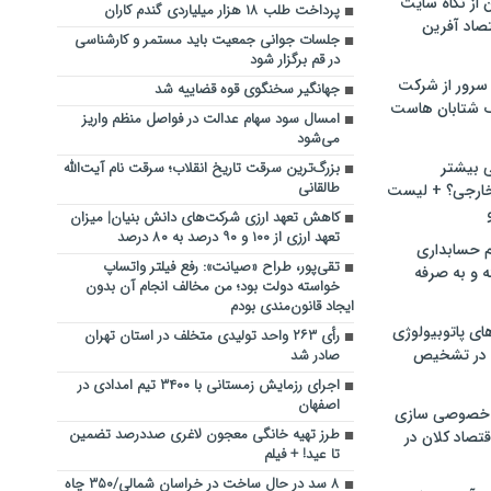
ن از نگاه سایت
پرداخت طلب ۱۸ هزار میلیاردی گندم کاران
صاد آفرین
جلسات جوانی جمعیت باید مستمر و کارشناسی
در قم برگزار شود
سرور از شرکت
جهانگیر سخنگوی قوه قضاییه شد
 شتابان هاست
امسال سود سهام عدالت در فواصل منظم واریز
می‌شود
ی بیشتر
بزرگ‌ترین سرقت تاریخ انقلاب؛ سرقت نام آیت‌الله
طالقانی
خارجی؟ + لیست
کاهش تعهد ارزی شرکت‌های دانش بنیان| میزان
تعهد ارزی از ۱۰۰ و ۹۰ درصد به ۸۰ درصد
م حسابداری
تقی‌پور، طراح «صیانت»: رفع فیلتر واتساپ
ه و به صرفه
خواسته دولت بود؛ من مخالف انجام آن بدون
ایجاد قانون‌مندی بودم
ای پاتوبیولوژی
رأی ۲۶۳ واحد تولیدی متخلف در استان تهران
 در تشخیص
صادر شد
اجرای رزمایش زمستانی با ۳۴۰۰ تیم امدادی در
اصفهان
خصوصی سازی
طرز تهیه خانگی معجون لاغری صددرصد تضمین
تصاد کلان در
تا عید! + فیلم
۸ سد در حال ساخت در خراسان شمالی/۳۵۰ چاه