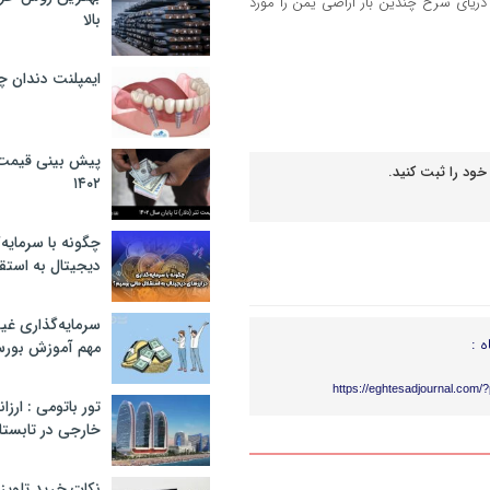
 دریای سرخ چندین بار اراضی یمن را مورد
بالا
ایمپلنت دندان 
پیش بینی قیمت ت
خود را ثبت کنید.
۱۴۰۲
چگونه با سرمایه‌
دیجیتال به استق
سرمایه‌گذاری غ
ه :
مهم آموزش بور
https://eghtesadjournal.com/
تور باتومی : ارزا
خارجی در تابستان ۰۲
نکات خرید تلویزیون