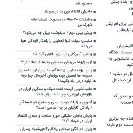
و آینده پیش
مسدود شد
یل
ماجرای انتشار بوی بد در بیرجند
مشکلات ۲۰ ساله در مدیریت تصفیه‌خانه
تی برای افزایش
شهرقدس
تبلیغاتی
پیش بینی مهم / سرنوشت ریپل چه می‌شود؟
سلیمی: دولت تنها تعطیلی را راهکار آلودگی هوا
الیشویان
می‌داند
 نیست| هنگام
زندانی آمریکایی از سوی طالبان آزاد شد
ت قالیشویی به
از رمزارزها می‌توان به‌عنوان وثیقه استفاده کرد؟
نیم
پس لرزه تعطیلی زودهنگام مدارس/ این همه روز
ال در مشهد /
مدرسه ها تعطیل بود؛ روزهای آخرسال چرا بچه
ارز دیجیتال
ها نباید درس یاد بگیرند؟
عقب‌نشینی قیمت نفت سبک و سنگین ایران در
بازار‌های اروپایی/ چرا نفت ارزان شد؟
 و صدور کد
 سامانه
آخرین جزئیات درباره عیدی و حقوق بازنشستگان
/ پاداش کارگران بر چه اساسی است؟
پایش بخش حقیقی حوزه صنعت و معدن اقتصاد
ده چه برتری
ایران در خرداد ۱۴۰۲
ست دوم دارد؟
پایان غم انگیز درختان پادگان۰۶؛پیشنهاد چمران