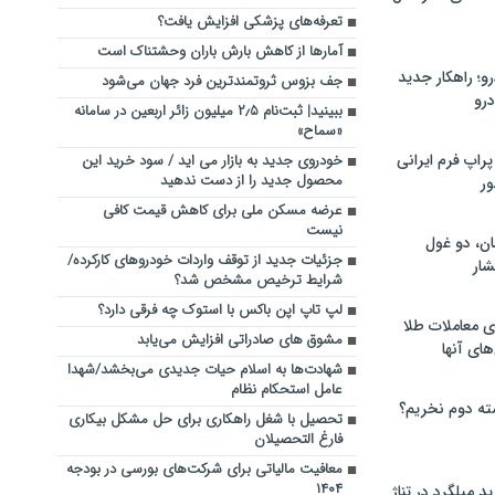
تعرفه‌های پزشکی افزایش یافت؟
آمارها از کاهش بارش باران وحشتناک است
؛ راهکار جدید
جف بزوس ثروتمندترین فرد جهان می‌شود
رو
ببینید| ثبت‌نام ۲٫۵ میلیون زائر اربعین در سامانه
«سماح»
راپ فرم ایرانی
خودروی جدید به بازار می اید / سود خرید این
محصول جدید را از دست ندهید
ور
عرضه مسکن ملی برای کاهش قیمت کافی
نیست
ان، دو غول
جزئیات جدید از توقف واردات خودروهای کارکرده/
ار
شرایط ترخیص مشخص شد؟
لپ تاپ اپن باکس با استوک چه فرقی دارد؟
ی معاملات طلا
مشوق های صادراتی افزایش می‌یابد
های آنها
شهادت‌ها به اسلام حیات جدیدی می‌بخشد/شهدا
عامل استحکام نظام
ته دوم نخریم؟
تحصیل با شغل راهکاری برای حل مشکل بیکاری
فارغ التحصیلان
معافیت مالیاتی برای شرکت‌های بورسی در بودجه
۱۴۰۴
 میلگرد در تناژ