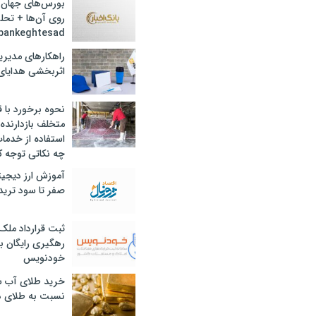
بورس‌های جهان 
روی آن‌ها + تحل
bankeghtesad
راهکارهای مدیری
اثربخشی هدایای 
نحوه برخورد با ق
متخلف بازدارنده
استفاده از خدما
چه نکاتی توجه ک
آموزش ارز دیجیت
صفر تا سود ترید 
ثبت قرارداد ملک
رهگیری رایگان با
خودنویس
خرید طلای آب ش
نسبت به طلای د