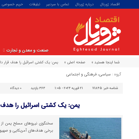
اقتصاد ژورنال
درباره ژورنال
تماس با سردبیر
تبلیغات
حریم خصوصی
صنعت و معدن و تجارت
شما اینجا هستید »
صفحه اصلی »
یمن: یک کشتی اسرائیل را هدف قرار دا
گروه :
سیاسی، فرهنگی و اجتماعی
شناسه خبر:
71845
21 فوریه 2024 - 1:05
364 بازدید
۰
دیدگاه
یمن: یک کشتی اسرائیل را هدف ق
سخنگوی نیروهای مسلح یمن از ع
برخی هدف‌های آمریکایی و صهیون