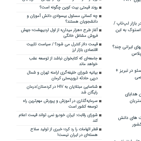
روند قیمتی بیت کوین چگونه است؟
چه کسانی مسئول بیسوادی دانش آموزان و
دانشجویان هستند؟
بازار لپ‌تاپ /
استوک به این
آغاز طرح «هزار میدان» از اول اردیبهشت؛ جهش
فروش مشاغل خانگی
قیمت دلار کنترل می شود؟ / سیاست تثبیت
ماشین لباسشویی‎های ایرانی چند؟
اقتصادی بازار ارز
 پلاس
جامعه‌ای که کتابخوان نباشد از توسعه عقب
خواهد ماند
و در تبریز +
بیانیه شورای خلیفه‌گری ارامنه تهران و شمال
صی
درپی حادثه تروریستی کرمان
شناسایی مبتلایان به HIV در کردستان/درمان
رایگان شد
ن هدایای
تریان
سرمایه‌گذاری در آموزش و پرورش مهم‌ترین راه
توسعه کشور است
شورای رقابت: ایران خودرو نمی تواند قیمت اعلام
ت های دانش
کند
کشور
قطر اتهامات را رد کرد؛ خبری از تولید سلاح
هسته‌ای در ایران نیست!