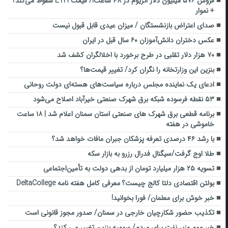
فروش ۵۷۶ میلیون دلار اتریوم در ۴۸ ساعت!/ قیمت ETH سقوط می‌کند؟
+ نموار
صدای اعتراض بازنشستگان / میزان عیدی قابل قبول نیست
عکس دختران دانش‌آموزان ۶۰ سال قبل در ایران
۷۰ هزار دلار تقلبی در طرح برخورد با اخلالگران کشف شد
بنزین این وزارتخانه را نگران کرد/ تغییر قیمت‌ها؟
ادعای یک نماینده مجلس درباره سیاست‌های هسته‌ای دولت روحانی
۵۳ نقطه فرسوده شبکه برق شهرک صنعتی خیرآباد اصلاح می‌شود
برنامه قطعی برق شهرک های صنعتی استان سمنان اعلام شد | ۱۸ ساعت
خاموشی در هفته
با رشد ۴۶ درصدی تعرفه پزشکان جبران مافات خواهد شد؟
طلا اوج گرفت/سیگنال فدرال رزرو به بازار سکه
تسویه ۲۵ هزار میلیارد تومان از بدهی دولت به تأمین‌اجتماعی
بولتن اقتصادی دلتا کالج چیست؟ معرفی کامل هفته نامه DeltaCollege
خبر خوش برای معلمان/ فورا بخوانید!
تکذیب حضور شکارچیان خارجی در سمنان/ صدور مجوز قانونی است
خبر مهم وزیر نفت برای مردم/ سهمیه بنزین تغییر می کند؟