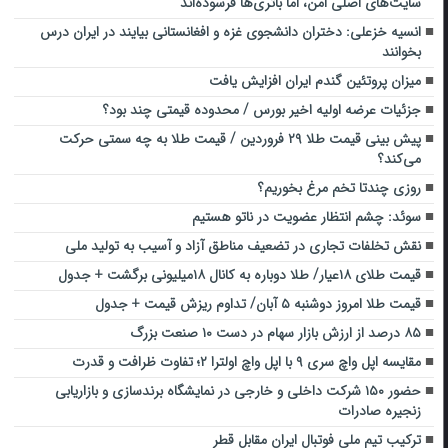
سایت‌های اصلی امن، اما باتری‌ها فرسوده‌اند
انسیه خزعلی: دختران دانشجوی غزه و افغانستانی بیایند در ایران درس
بخوانند
میزان پروتئین گندم ایران افزایش یافت
جزئیات عرضه اولیه اخیر بورس / محدوده قیمتی چند بود؟
پیش بینی قیمت طلا ۲۹ فروردین / قیمت طلا به چه سمتی حرکت
می‌کند؟
روزی چندتا تخم مرغ بخوریم؟
سوئد: چشم انتظار عضویت در ناتو هستیم
نقش تخلفات تجاری در تضعیف مناطق آزاد و آسیب به تولید ملی
قیمت طلای ۱۸عیار/ طلا دوباره به کانال ۱۸میلیونی برگشت + جدول
قیمت طلا امروز دوشنبه ۵ آبان/ تداوم ریزش قیمت + جدول
۸۵ درصد از ارزش بازار سهام در دست ۱۰ صنعت بزرگ
مقایسه اپل واچ سری ۹ با اپل واچ اولترا ۲؛ تفاوت ظرافت و قدرت
حضور ۱۵۰ شرکت داخلی و خارجی در نمایشگاه برندسازی و بازاریابی
زنجیره صادرات
ترکیب تیم ملی فوتبال ایران مقابل قطر