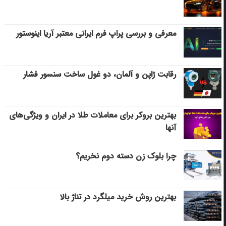
معرفی و بررسی پراپ فرم ایرانی معتبر آریا اینوستور
رقابت ژاپن و آلمان، دو غول ساخت سنسور فشار
بهترین بروکر برای معاملات طلا در ایران و ویژگی‌های
آنها
چرا بلوک زن دسته دوم نخریم؟
بهترین روش خرید میلگرد در تناژ بالا