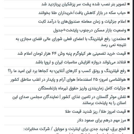
تصویر بنر نصب شده پشت سر پزشکیان پربازدید شد
حباب سکه در بازار کاهش یافت/خریداران طلا بخوانند
اعلام جزئیات و زمان معامله صندوق‌های با درآمد ثابت
وضعیت بازار مسکن درجنوب پایتخت+جدول
معتمدی: رفع فیلترینگ با اعضای فعلی شورای عالی فضای مجازی به
نتیجه نمی رسد
قیمت خرید تضمینی هر کیلوگرم پنبه وش ۴۴ هزار تومان اعلام شد
فنلاند می‌تواند دروازه افزایش مناسبات ایران و اروپا باشد
رفع فیلترینگ و رونق کسب و کارهای آنلاین؛ به کجاها برد این امید ما را؟
هواشناسی امروز؛ ۲۵ اسفندماه| هوای آرام و پایدار در اغلب مناطق کشور
جزئیات کامل زمان‌بندی واریز حقوق تیرماه بازنشستگان
نقش موثر گلستان در تامین غذای کشور | نمایندگان مجلس صدای این
استان را به پایتخت برسانند
قیمت امروز طلا/ ریز شدید قیمت طلا
مرز مهم درهم برای صعود دلار
قطع برق، تهدید جدی برای اینترنت و موبایل / شرکت مخابرات: