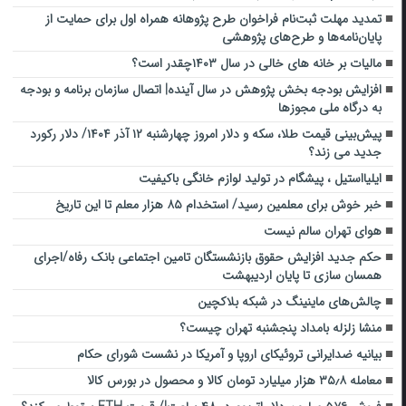
تمدید مهلت ثبت‌نام فراخوان طرح پژوهانه همراه اول برای حمایت از
پایان‌نامه‌ها و طرح‌های پژوهشی
مالیات بر خانه های خالی در سال ۱۴۰۳چقدر است؟
افزایش بودجه بخش پژوهش در سال آینده| اتصال سازمان برنامه و بودجه
به درگاه ملی مجوزها
پیش‌بینی قیمت طلا، سکه و دلار امروز چهارشنبه ۱۲ آذر ۱۴۰۴/ دلار رکورد
جدید می زند؟
ایلیااستیل ، پیشگام در تولید لوازم خانگی باکیفیت
خبر خوش برای معلمین رسید/ استخدام ۸۵ هزار معلم تا این تاریخ
هوای تهران سالم نیست
حکم جدید افزایش حقوق بازنشستگان تامین اجتماعی بانک رفاه/اجرای
همسان سازی تا پایان اردیبهشت
چالش‌های ماینینگ در شبکه بلاکچین
منشا زلزله بامداد پنجشنبه تهران چیست؟
بیانیه ضدایرانی تروئیکای اروپا و آمریکا در نشست شورای حکام
معامله ۳۵٫۸ هزار میلیارد تومان کالا و محصول در بورس کالا