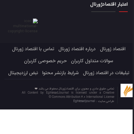
اعتبار اقتصادژورنال
اقتصاد ژورنال
درباره اقتصاد ژورنال
تماس با اقتصاد ژورنال
سوالات متداول کاربران
حریم خصوصی کاربران
تبلیغات در اقتصاد ژورنال
شرایط بازنشر محتوا
نبض ارزدیجیتال
تمامی حقوق مادی و معنوی برای اقتصادژورنال محفوظ می باشد ❤️
All Content by EghtesadJournal is licensed under a Creative
Commons Attribution 4.0 International License ©️
طراحی سایت :
Eghtesadjournal