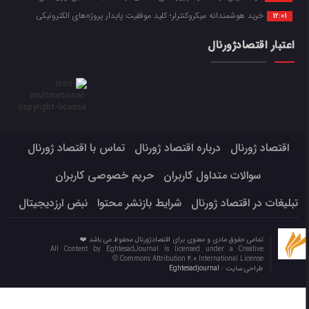
خرید هوشمندانه میکروکنترلر؛ کلید موفقیت پایدار پروژه‌های الکترونیکی
12:01
اعتبار اقتصادژورنال
اقتصاد ژورنال
درباره اقتصاد ژورنال
تماس با اقتصاد ژورنال
سوالات متداول کاربران
حریم خصوصی کاربران
تبلیغات در اقتصاد ژورنال
شرایط بازنشر محتوا
نبض ارزدیجیتال
تمامی حقوق مادی و معنوی برای اقتصادژورنال محفوظ می باشد ❤️
All Content by EghtesadJournal is licensed under a Creative
Commons Attribution 4.0 International License ©️
طراحی سایت :
Eghtesadjournal