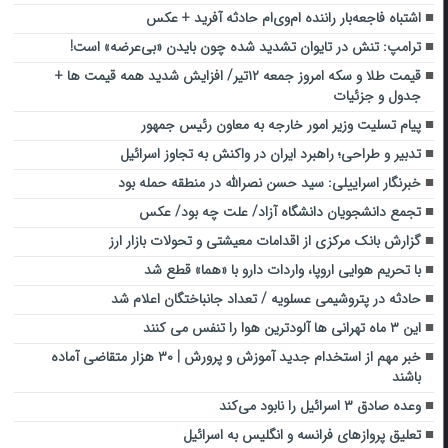
اشتباه فاجعه‌بار راننده ام‌وی‌ام حادثه آفرید + عکس
ترامپ: تنش در تایوان تشدید شده چون بایدن «بی‌عرضه» است!
قیمت طلا و سکه امروز جمعه ۱۲تیر/ افزایش شدید همه قیمت ها +
جدول و جزئیات
پیام تسلیت وزیر امور خارجه به معاون رئیس جمهور
تدبیر و طراحی؛ راهبرد ایران در واکنش به تجاوز اسرائیل
خبرنگار اسراییلی: سید حسن نصرالله در منطقه حمله بود
تجمع دانشجویان دانشگاه آزاد/ علت چه بود/ عکس
گزارش بانک مرکزی از اقدامات معیشتی و تحولات بازار ارز
با تحریم هوایی اروپا، واردات دارو با «هما» قطع شد
حادثه در پتروشیمی عسلویه / تعداد جانباختگان اعلام شد
این ۳ ماه تهرانی ها آلودترین هوا را تنفس می کنند
خبر مهم از استخدام جدید آموزش و پرورش | ۳۰ هزار متقاضی آماده
باشند
وعده صادق ۳ اسرائیل را نابود می‌کند
تعلیق پروازهای فرانسه و انگلیس به اسرائیل