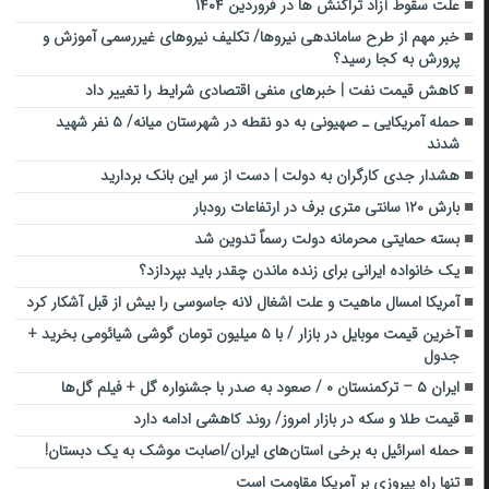
علت سقوط آزاد تراکنش ها در فروردین ۱۴۰۴
خبر مهم از طرح ساماندهی نیروها/ تکلیف نیرو‌های غیررسمی آموزش و
پرورش به کجا رسید؟
کاهش قیمت نفت |‌ خبرهای منفی اقتصادی شرایط را تغییر داد
حمله آمریکایی ـ صهیونی به دو نقطه در شهرستان میانه/ ۵ نفر شهید
شدند
هشدار جدی کارگران به دولت | دست از سر این بانک بردارید
بارش ۱۲۰ سانتی متری برف در ارتفاعات رودبار
بسته حمایتی محرمانه دولت رسماً تدوین شد
یک خانواده ایرانی برای زنده ماندن چقدر باید بپردازد؟
آمریکا امسال ماهیت و علت اشغال لانه جاسوسی را بیش از قبل آشکار کرد
آخرین قیمت موبایل در بازار / با ۵ میلیون تومان گوشی شیائومی بخرید +
جدول
ایران ۵ – ترکمنستان ۰ / صعود به صدر با جشنواره گل + فیلم گل‌ها
قیمت طلا و سکه در بازار امروز/ روند کاهشی ادامه دارد
حمله اسرائیل به ‌برخی‌ استان‌های ایران/اصابت موشک به یک دبستان!
تنها راه پیروزی بر آمریکا مقاومت است