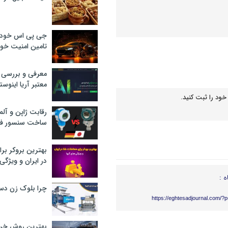
جی پی اس خودرو
تامین امنیت خود
معرفی و بررسی پ
معتبر آریا اینوست
خود را ثبت کنید.
رقابت ژاپن و آلم
ساخت سنسور فش
بهترین بروکر برا
در ایران و ویژگی‌
ه :
چرا بلوک زن دس
https://eghtesadjournal.com/?
بهترین روش خرید