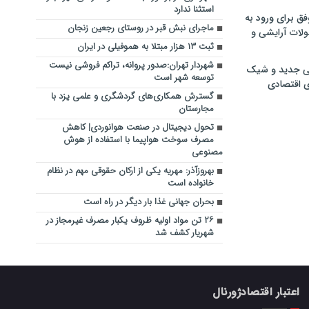
‌استثنا ندارد
فق برای ورود به
ماجرای نبش قبر در روستای رجعین زنجان
ولات آرایشی و
ثبت ۱۳ هزار مبتلا به هموفیلی در ایران
شهردار تهران:صدور پروانه، تراکم فروشی نیست
ی جدید و شیک
توسعه شهر است
ی اقتصادی
گسترش همکاری‌های گردشگری و علمی یزد با
مجارستان
تحول دیجیتال در صنعت هوانوردی| کاهش
مصرف سوخت هواپیما با استفاده از هوش
مصنوعی
بهروزآذر: مهریه یکی از ارکان حقوقی مهم در نظام
خانواده است
بحران جهانی غذا بار دیگر در راه است
۲۶ تن مواد اولیه ظروف یکبار مصرف غیرمجاز در
شهریار کشف شد
اعتبار اقتصادژورنال