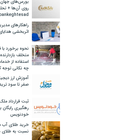
بورس‌های جهان 
روی آن‌ها + تحل
bankeghtesad
راهکارهای مدیری
اثربخشی هدایای 
نحوه برخورد با ق
متخلف بازدارنده
استفاده از خدما
چه نکاتی توجه ک
آموزش ارز دیجیت
صفر تا سود ترید 
ثبت قرارداد ملک
رهگیری رایگان با
خودنویس
خرید طلای آب ش
نسبت به طلای د