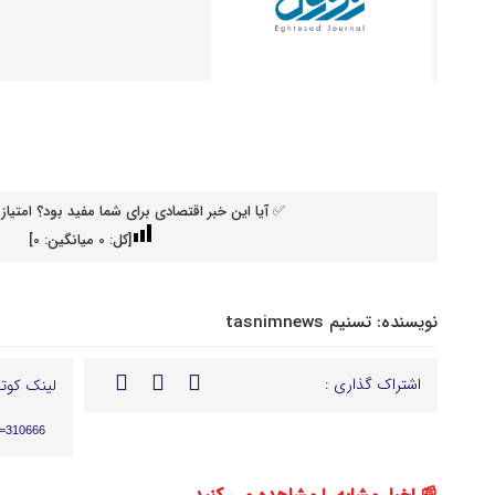
✅ آیا این خبر اقتصادی برای شما مفید بود؟ امتیاز 
[کل:
0
میانگین:
0
]
نویسنده:
تسنیم tasnimnews
اشتراک گذاری :
لینک کوتا
p=310666