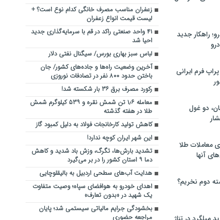
زعفران مناسب مصرف خانگی کدام نوع است؟ +
لیست قیمت انواع زعفران
۴۱ واحد صنعتی راکد در قم با سرمایه‌گذاری جدید
؛ راهکار جدید
احیا شد
رو
لباس سبز بهاری بورس/ سیگنال نفتی دلار
آخرین وضعیت راه‌ها و جاده‌های کشور/ جان
راپ فرم ایرانی
باختن حدود ۸۰۰ نفر در تصادفات نوروزی
ور
رکورد مصرف برق ۳۶ بار شکسته شد!
معامله ۱٫۶ تن شمش نقره و ۵۳۹ کیلوگرم شمش
ان، دو غول
طلا در هفته گذشته
ار
کاهش تولید کارخانجات فولاد به دلیل کمبود گاز
این شهر ایران کوچه ندارد!
ی معاملات طلا
تشدید بارش‌ها، تگرگ، وزش باد شدید و کاهش
های آنها
دما ۹ استان کشور را در بر می‌گیرد
هدایت آب‌های سطحی اردبیل به بالیقلوچایی
ته دوم نخریم؟
اهدای خودرو به هوافضای سپاه؛ وصیت متفاوت
یک شهید در «بدون تعارف»
بخشودگی جرایم مالیاتی سیستمی شد؛ پایان
مراجعه حضوری
 میلگرد در تناژ