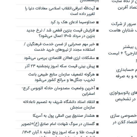
بازنشستگان
ن از نگاه سایت
صاد آفرین
آیت‌الله اعرافی:انقلاب اسلامی معادلات دنیا را
تغییر داده است
صداوسیما ادعای هک رد کرد
سرور از شرکت
 شتابان هاست
افزایش قیمت بنزین قطعی شد / نرخ جدید
بنزین در مرداد ۱۴۰۵ اعمال می‌شود؟
خبر مهم صحرایی از ضمن خدمت فرهنگیان /
ی بیشتر
استفاده مجدد از نیروهای خرید خدمت
خارجی؟ + لیست
مشکلات ارزی فعالان اقتصادی بررسی می‌شود
پیش بینی قیمت سکه امروز پنجشنبه ۲۳ آذر
م حسابداری
هرگونه تضعیف سازمان منابع طبیعی باعث
ه و به صرفه
تخریب جنگل‌ها و مراتع کشور می‌شود
آخرین وضعیت مصدومان حادثه اتوبوس کرج-
ای پاتوبیولوژی
اسفراین
 در تشخیص
انتقاد استاد دانشگاه شریف به تصمیم ناعادلانه
سازمان سنجش
خصوصی سازی
هشدار صندوق بین المللی پول به آمریکا
تصاد کلان در
گلستان در سوگ شهادت امام صادق (ع)+تصویر
قیمت طلا و سکه امروز پنج شنبه ۸ آبان ۱۴۰۴/