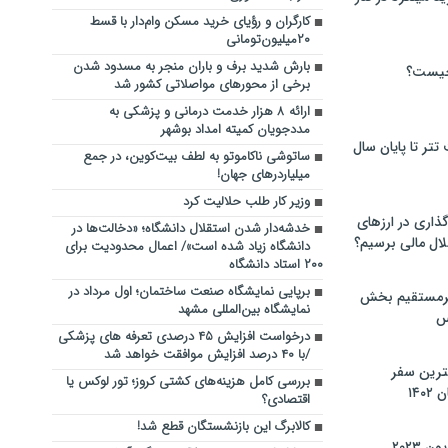
کارگران و رؤیای خرید مسکن وام‌دار با قسط
۲۰میلیون‌تومانی
­بارش شدید برف و باران منجر به مسدود شدن
چیست؟
برخی از محورهای مواصلاتی کشور شد
ارائه ۸ هزار خدمت درمانی و پزشکی به
مددجویان کمیته امداد بوشهر
تر تا پایان سال
ساتوشی ناکاموتو به لطف بیت‌کوین، در جمع
میلیاردرهای جهان!
وزیر کار طلب حلالیت کرد
گذاری در ارزهای
خدشه‌دار شدن استقلال دانشگاه؛ «دخالت‌ها در
لال مالی برسیم؟
دانشگاه زیاد شده است»/ اعمال محدودیت برای
۲۰۰ استاد دانشگاه
برپایی نمایشگاه صنعت ساختمان؛ اول مرداد در
یرمستقیم بخش
نمایشگاه بین‌المللی مشهد
س
درخواست افزایش ۴۵ درصدی تعرفه های پزشکی
/با ۴۰ درصد افزایش موافقت خواهد شد
نترین سفر
بررسی کامل هزینه‌های کشتی کروز؛ تور لوکس یا
۱۴
اقتصادی؟
کالابرگ این بازنشستگان قطع شد!
 ۲۰۲۳