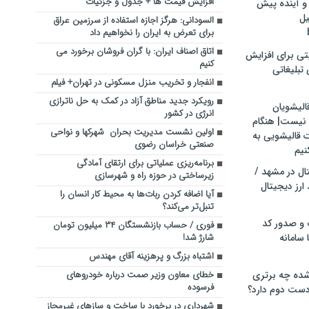
افزایش قیمت ها + جدول و جزئیات
و آینده پیش
یل
السودانی: هرگز اجازه استفاده از سرزمین عراق
برای تعرض به ایران را نخواهیم داد
اتاق اصناف ایران: با گران فروشان برخورد می
تی برای افزایش
کنیم
تبلیغاتی
انفجار و تخریب منزل مسکونی در تهران+ فیلم
رویکرد جدید مناطق آزاد در کمک به حل ناترازی
الیشویان
انرژی در کشور
 نیست| هنگام
اولین نشست مدیریت بحران شهرکها و نواحی
ت قالیشویی به
صنعتی خراسان رضوی
نیم
برنامه‌ریزی عملیاتی برای ارتقای آمادگی
ال در مشهد /
زیرساختی در حوزه راه و شهرسازی
ارز دیجیتال
آیا اضافه کردن ربات‌ها به محیط کار انسان را
تنبل‌تر می‌کند؟
 و صدور کد
فوری / حساب بازنشستگان ۳۴ میلیون تومان
 سامانه
شارژ شد!
اشتباه بزرگ و پرهزینه آقای مهندس
ده چه برتری
خطای معاون وزیر صمت درباره خودروهای
فرسوده
ست دوم دارد؟
شهرداری در برخورد با ساخت و سازهای غیرمجاز