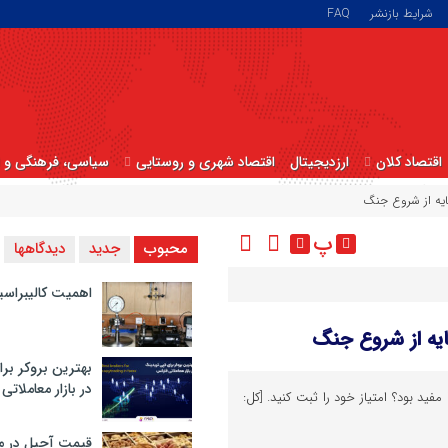
شرایط بازنشر
FAQ
اقتصاد کلان
ارزدیجیتال
اقتصاد شهری و روستایی
سیاسی، فرهنگی و ا
پ
محبوب
جدید
دیدگاهها
اهمیت کالیبراسی
بهترین بروکر برا
در بازار معاملاتی
فید بود؟ امتیاز خود را ثبت کنید. [کل:
قیمت آجیل در م