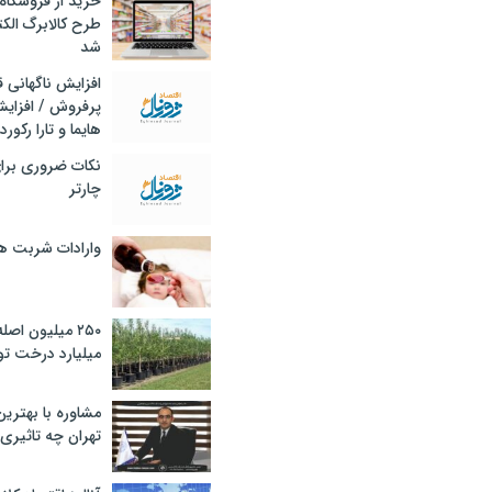
خرید از فروشگاه‌
طرح کالابرگ الک
شد
افزایش ناگهانی
پرفروش / افزایش
هایما و تارا رکورد
نکات ضروری برا
چارتر
وارادات شربت 
۲۵۰ میلیون اص
میلیارد درخت تو
مشاوره با بهتری
تهران چه تاثیری 