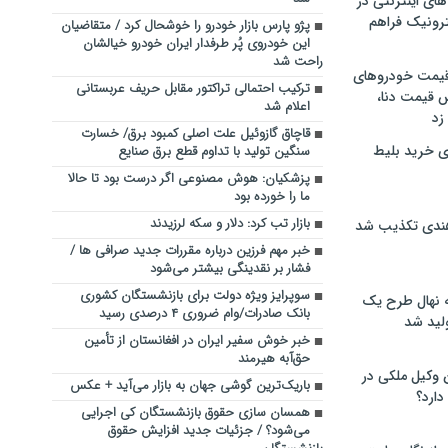
های اینترنتی در
ترونیک فراهم
پژو پارس بازار خودرو را خوشحال کرد / متقاضیان
این خودروی پُر طرفدار ایران خودرو خیالشان
راحت شد
 قیمت خودروهای
ترکیب احتمالی تراکتور مقابل حریف عربستانی
 قیمت دنا،
اعلام شد
 زد
قاچاق گازوئیل علت اصلی کمبود برق/ خسارت
ی خرید بلیط
سنگین تولید با تداوم قطع برق صنایع
پزشکیان: هوش مصنوعی اگر درست بود تا حالا
ما را خورده بود
بازار تب کرد: دلار و سکه لرزیدند
هندی تکذیب شد
خبر مهم فرزین درباره مقررات جدید صرافی ها /
فشار بر نقدینگی بیشتر می‌شود
سوپرایز ویژه دولت برای بازنشستگان کشوری
له نهال طرح یک
بانک صادرات/وام ضروری ۴ درصدی رسید
لید شد
خبر خوش سفیر ایران در افغانستان از تأمین
حق‌آبه ‌‌هیرمند‌
ن وکیل ملکی در
باریک‌ترین گوشی جهان به بازار می‌آید + عکس
دارد؟
همسان سازی حقوق بازنشستگان کی اجرایی
می‌شود؟ / جزئیات جدید افزایش حقوق