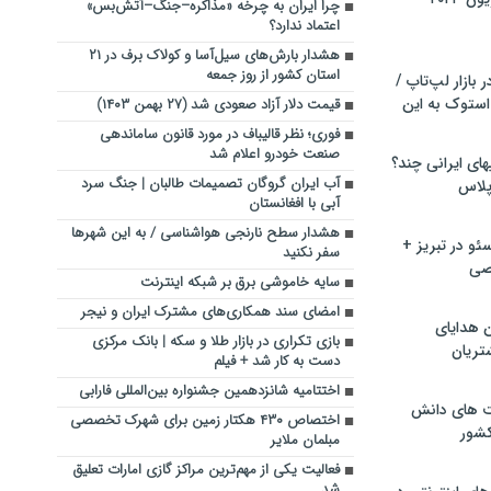
چرا ایران به چرخه «مذاکره–جنگ–آتش‌بس»
اعتماد ندارد؟
هشدار بارش‌های سیل‌آسا و کولاک برف در ۲۱
استان کشور از روز جمعه
بازار لپ‌تاپ /
استوک به این
قیمت دلار آزاد صعودی شد (۲۷ بهمن ۱۴۰۳)
فوری؛ نظر قالیباف در مورد قانون ساماندهی
صنعت خودرو اعلام شد
ماشین لباسشویی‎های ایرانی چند؟
آب ایران گروگان تصمیمات طالبان | جنگ سرد
 پلاس
آبی با افغانستان
هشدار سطح نارنجی هواشناسی / به این شهرها
و در تبریز +
سفر نکنید
صی
سایه خاموشی برق بر شبکه اینترنت
امضای سند همکاری‌های مشترک ایران و نیجر
ن هدایای
بازی تکراری در بازار طلا و سکه | بانک مرکزی
تریان
دست به کار شد + فیلم
اختتامیه شانزدهمین جشنواره بین‌المللی فارابی
ت های دانش
اختصاص ۴۳۰ هکتار زمین برای شهرک تخصصی
کشور
مبلمان ملایر
فعالیت یکی از مهم‌ترین مراکز گازی امارات تعلیق
شد