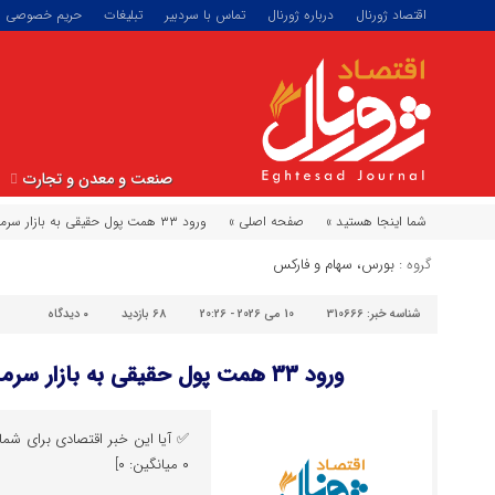
اقتصاد ژورنال
درباره ژورنال
تماس با سردبیر
تبلیغات
حریم خصوصی
صنعت و معدن و تجارت
شما اینجا هستید »
صفحه اصلی »
ورود ۳۳ همت پول حقیقی به بازار سرمایه از شروع جنگ
گروه :
بورس، سهام و فارکس
شناسه خبر:
310666
10 می 2026 - 20:26
68 بازدید
۰
دیدگاه
ورود ۳۳ همت پول حقیقی به بازار سرمایه از شروع جنگ
✅ آیا این خبر اقتصادی برای شما م
۰ میانگین: ۰]