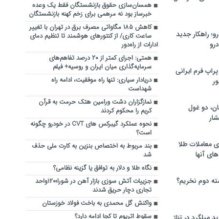
همسان‌سازی حقوق بازنشستگان فقط یک وعده
خبرساز بود نه مرهمی برای زخم کهنه بازنشستگان
کاهش ۱۸۵ مگاواتی مصرف برق در تهران با تغییر
؛ راهکار جدید
ساعت کاری/ از کنتورهای هوشمند تا تنظیم دمای
رو
ادارات از راه‌دور
همتی: اجرای کمتر از ۲۰ درصد تفاهم‌های
سرمایه‌گذاری میان ایران و روسیه+ فیلم
راپ فرم ایرانی
دریادار سیاری: تنها راه موفقیت، ادامه راه
ور
شهداست
نمازگزاران دشت ورامین هتک حرمت به قرآن
ان، دو غول
کریم را محکوم کردند
ار
نحوه عملکرد گیبرکس های CVT در خودرو چگونه
است؟
ی معاملات طلا
بند مربوط به اختصاص بنزین به کارت ملی حذف
های آنها
شد
نگاه طلا و دلار به توافق یا گزینه نظامی؟
ته دوم نخریم؟
جزییات آتش سوزی بازار آهن در شورا؛۱۲۰واحد
تجاری دچار حریق شدند
واکنش گل محمدی به باخت فولاد خوزستان
سقوط اتریوم تا کجا ادامه دارد؟
 میلگرد در تناژ