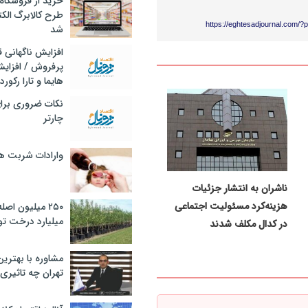
خرید از فروشگاه‌
طرح کالابرگ الک
https://eghtesadjournal.com/?
شد
افزایش ناگهانی
پرفروش / افزایش
هایما و تارا رکورد
نکات ضروری برا
چارتر
وارادات شربت 
ناشران به انتشار جزئیات
هزینه‌کرد مسئولیت اجتماعی
۲۵۰ میلیون اص
میلیارد درخت تو
در کدال مکلف شدند
مشاوره با بهتری
تهران چه تاثیری 