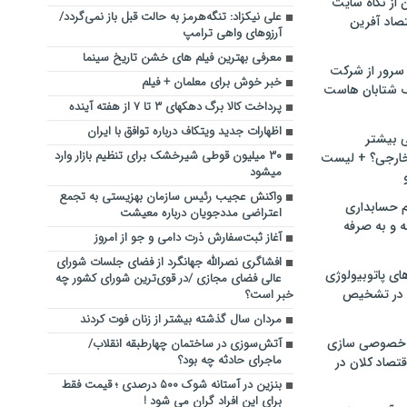
ن از نگاه سایت
علی نیکزاد: تنگه‌هرمز به حالت قبل باز نمی‌گردد/
صاد آفرین
آرزوهای واهی ترامپ
معرفی بهترین فیلم های خشن تاریخ سینما
سرور از شرکت
خبر خوش برای معلمان + فیلم
 شتابان هاست
پرداخت کالا برگ دهکهای ۳ تا ۷ از هفته آینده
اظهارات جدید ویتکاف درباره توافق با ایران
ی بیشتر
۳۰ میلیون قوطی شیرخشک برای تنظیم بازار وارد
خارجی؟ + لیست
میشود
واکنش عجیب رئیس سازمان بهزیستی به تجمع
م حسابداری
اعتراضی مددجویان درباره معیشت
ه و به صرفه
آغاز ثبت‌سفارش ذرت دامی و جو از امروز
افشاگری نصرالله جهانگرد از فضای جلسات شورای
ای پاتوبیولوژی
عالی فضای مجازی /در قوی‌ترین شورای کشور چه
 در تشخیص
خبر است؟
مردان سال گذشته بیشتر از زنان فوت کردند
خصوصی سازی
آتش‌سوزی در ساختمان چهارطبقه انقلاب/
ماجرای حادثه چه بود؟
تصاد کلان در
بنزین در آستانه شوک ۵۰۰ درصدی ؛ قیمت فقط
برای این افراد گران می شود !