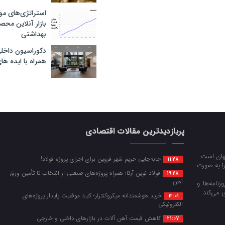
استراتژی‌های مو
بازار آنلاین محص
بهداشتی
دکوراسیون داخل
همراه با ایده ها
پربازدیدترین مقالات اقتصادی
جهان است.
جابه‌جایی حریم شهر قزوین برای اجرای پروژه فولاد!
11:28
را به صورت
فولاد نوین آرکا؛ همراه پروژه‌های صنعتی از انتخاب تا تأمین ورق
19:28
آهن
زنامه‌ها و
 می‌کند.
خرید هوشمندانه میکروکنترلر؛ کلید موفقیت پایدار پروژه‌های
12:01
الکترونیکی
کاهش قیمت آهن آلات در بازارهای داخلی و خارجی
21:07