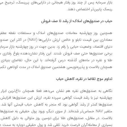
بازار سرمایه پس از چند روز رفتار هیجانی در دارایی‌های پرریسک، ترجیح می‌
ریسک پایین‌تر اختصاص دهند.
حباب در صندوق‌های املاک؛ از رشد تا صف فروش
همچنین روز چهارشنبه معاملات صندوق‌های املاک و مستغلات نقطه عطفی
معناداری بین قیمت تابلو و خالص ارزش
دنیای اقتصاد، وضعیت حبابی را رقم زد. بدین جهت در روز چهارشنبه بازار سرما
برخی صندوق‌ها حتی صف فروش شدند. این رفتار نشان‌دهنده بلوغ رفتاری سر
طلا و نقره در ماه‌های گذشته درس گرفته‌اند. با این حال، تقاضای بنیاد
همچنان بالاست و پذیره‌نویسی هشتمین صندوق املاک در مدت کوتاهی تکمی
تداوم موج تقاضا در نقره، کاهش حباب
نگاهی به صندوق‌های نقره هم نشان می‌دهد فعلا همچنان داغ‌ترین ابزار ب
چهارشنبه نیز با رشد قیمت گواهی سپرده نقره، ارزش این صندوق‌ها افزایش 
صندوق‌ها کمتر از رشد گواهی بود که منجر به کاهش حباب قیمتی آنها شد. ا
متغیر NAV حساس‌تر شده‌اند. از سوی دیگر، ورود پول حقیقی به صندو
بالاست. در مقابل، صندوق‌های طلا برای دومین روز متوالی به دلیل کاهش 
بسیاری از معامله‌گران فرصت خرید تلقی شد و پول حقیقی دوباره به سمت طلا