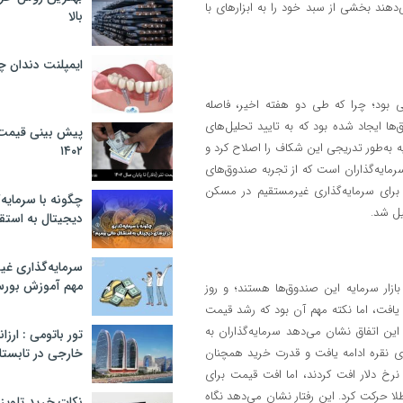
دهند بخشی از سبد خود را به ابزارهای با
بالا
ایمپلنت دندان 
 بود؛ چرا که طی دو هفته اخیر، فاصله
 دارایی‌ها (NAV) در اکثر این صندوق‌ها ایجاد شده بود که به تایید تحلیل‌های
پیش بینی قیمت ت
یه به‌طور تدریجی این شکاف را اصلاح کرد و
۱۴۰۲
مایه‌گذاران است که از تجربه صندوق‌های
ی برای سرمایه‌گذاری غیرمستقیم در مسکن
چگونه با سرمایه‌
ل شد.
دیجیتال به استق
سرمایه‌گذاری غ
مهم آموزش بور
ازار سرمایه این صندوق‌ها هستند؛ و روز
یافت، اما نکته مهم آن بود که رشد قیمت
ین اتفاق نشان می‌دهد سرمایه‌گذاران به
تور باتومی : ارزا
ق‌های نقره ادامه یافت و قدرت خرید همچنان
خارجی در تابستان ۰۲
نرخ دلار افت کردند، اما افت قیمت برای
 حرکت کرد. این رفتار نشان می‌دهد نگاه
نکات خرید تلویزیون