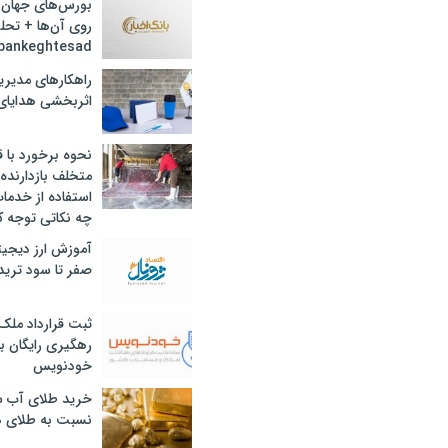
بورس‌های جهان 
روی آن‌ها + تحل
bankeghtesad
راهکارهای مدیری
اثربخشی هدایای 
نحوه برخورد با ق
متخلف بازدارنده
استفاده از خدما
چه نکاتی توجه ک
آموزش ارز دیجیت
صفر تا سود ترید 
ثبت قرارداد ملک
رهگیری رایگان با
خودنویس
خرید طلای آب ش
نسبت به طلای د