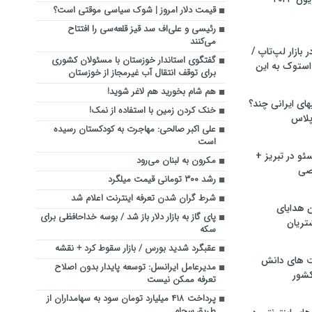
قیمت دلار امروز | شوک سیاسی موقتی است؟
رئیسی و علی‌اف سد قیز قلعه‌سی را افتتاح
می‌کنند
بازار لپ‌تاپ /
گفتگوی استاندار خوزستان با مسئولان کشوری
استوک به این
برای توقف انتقال آب غیرمجاز از خوزستان
هم شام بخورید هم لاغر شوید!
ماشین لباسشویی‎های ایرانی چند؟
خنک کردن زمین با استفاده از نمک!
 پلاس
علی اکبر صالحی: مهاجرت به کودکستان رسیده
است
و در تبریز +
مکرون به لبنان می‌رود
صی
رشد ۳۰۰ تومانی قیمت میلگرد
شرط گران شدن تعرفه اینترنت اعلام شد
ن هدایای
پای گاز به بازار دلار باز شد / بوسه خداحافظی برای
تریان
سکه
عقبگرد شدید بورس / بازار سقوط کرد + نقشه
ت های دانش
مدیرعامل ایرانسل: توسعه پایدار بدون اصلاح
کشور
تعرفه ممکن نیست
پرداخت ۴۱۸ میلیارد تومان سود به سهامداران از
طریق سجام