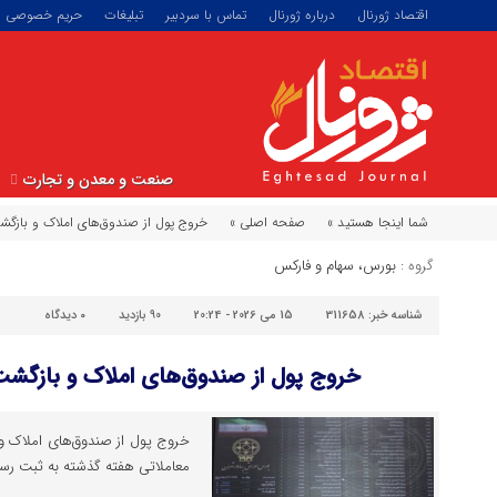
اقتصاد ژورنال
درباره ژورنال
تماس با سردبیر
تبلیغات
حریم خصوصی
صنعت و معدن و تجارت
شما اینجا هستید »
صفحه اصلی »
خروج پول از صندوق‌های املاک و بازگشت
گروه :
بورس، سهام و فارکس
شناسه خبر:
311658
15 می 2026 - 20:24
90 بازدید
۰
دیدگاه
خروج پول از صندوق‌های املاک و بازگشت 
خروج پول از صندوق‌های املاک و 
معاملاتی هفته گذشته به ثبت رسی