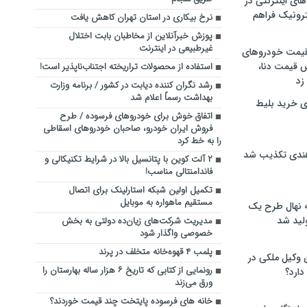
های اینترنتی در
ترونیک فراهم
نرخ بیکاری در استان تهران کاهش یافت
پوزش خبرآنلاین از مخاطبان بابت اختلال
غیرطبیعی در اینترنت
 قیمت خودروهای
 قیمت دنا،
استفاده از محصولات تراریخته اجتناب‌ناپذیر است!
 زد
رشد نگران‌ کننده دیابت در کشور / برنامه وزارت
بهداشت رسماً اعلام شد
ی خرید بلیط
اتفاق خوش برای خودروهای فرسوده / طرح
فروش ایران خودرو، صاحبان خودروهای اسقاطی
را به خط کرد
هندی تکذیب شد
۲ آلت کوین با پتانسیل بالا در شرایط تکنیکالی و
فاندامنتالی مناسب!
تکمیل اولین شبکه استارلینک برای اتصال
مستقیم ماهواره به موبایل
له نهال طرح یک
لید شد
مدیریت شرکت‌های زیان‌ده دولتی به بخش
خصوصی واگذار شود
پلمب ۴ قهوه‌خانه متخلف در پرند
ن وکیل ملکی در
رونمایی از کتابی که تاریخ ۶ هزار ساله بهارستان را
دارد؟
ورق می‌زند
خانه های فرسوده پایتخت چند قیمت خوردند؟