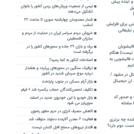
و آینده پیش
نیمی از جمعیت ورزش‌های رزمی کشور را بانوان
یل
تشکیل می‌دهند
شمار مصدومان چهارشنبه سوری تا ساعت ۲۲
تی برای افزایش
امشب
تبلیغاتی
خروش مردم سراسر ایران در حمایت از مردم و
مبارزان فلسطینی
الیشویان
برف و باران ۲۹ جاده و محورهای کشور را در
برگرفته است
 نیست| هنگام
ت قالیشویی به
اصلاحات کنکور به کجا رسید؟
نیم
ترافیک سنگین در محورهای پرتردد و هشدار
درباره موج سرمای شدید در کشور
ال در مشهد /
ارز دیجیتال
بازار آرام مسکن در جنوب پایتخت
تکلیف تحصن‌کنندگان حجاب یکسره شد + فیلم
 و صدور کد
بازار خودرو با این خودروی جدید در اسفند
 سامانه
سوپرایز می شود
کاهش مصرف انرژی در حرم مطهر رضوی
ده چه برتری
فعالیت ۶ معدن آلاینده دماوند متوقف شد
ست دوم دارد؟
اقتدار نیروهای مسلح قابل کتمان نیست