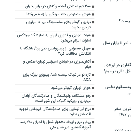
۳۰۰ تیم امدادی آماده واکنش در برابر بحران
هوش مصنوعی حالا مردگان را زنده می‌کند!
چیست؟
برترین گوشی‌های سامسونگ زیر ۱۰ میلیون
تومان بخرید
هیات تجاری و فناوری ایران به نمایشگاه جیتکس
امارات اعزام می‌شود
تر تا پایان سال
سهیل صحرایی از پرسپولیس نمی‌رود/ باشگاه با
انتقالش مخالفت کرد؟
آتش‌سوزی در خیابان امیرکبیر تهران+عکس و
گذاری در ارزهای
فیلم
لال مالی برسیم؟
کاردانو در نزدک لیست شد/ پیروزی بزرگ برای
ADA
یرمستقیم بخش
هوای تهران گرم‌تر می‌شود
س
رفع مشکلات واردکنندگان و صادرکنندگان آبادان
مهم‌ترین رویکرد گمرک این شهر است
نترین سفر
نرخ ارز نیمایی برای صادرکنندگان غیرنفتی توجیه
اقتصادی ندارد
۱۴
پیش بینی ایجاد ۵۰هزار شغل با احیای ۷۰درصد
آموزشگاه‌های غیر فعال فنی
 ۲۰۲۳