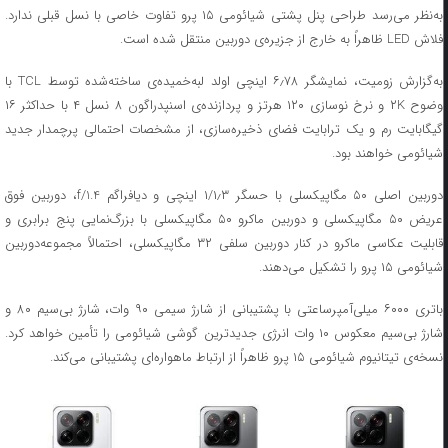
به‌نظر می‌رسد طراحی پنل پشتی شیائومی ۱۵ پرو تفاوت خاصی با نسل قبلی ندارد.
فلاش LED ظاهراً به خارج از جزیره‌ی دوربین منتقل شده است.
به‌گزارش زومیت، نمایشگر ۶٫۷۸ اینچی اولد لبه‌خمیده‌ی ساخته‌شده توسط TCL با
وضوح ۲K و نرخ نوسازی ۱۲۰ هرتز و پردازنده‌ی اسنپدراگون ۸ نسل ۴ با حداکثر ۱۶
گیگابایت رم و یک ترابایت فضای ذخیره‌سازی، از مشخصات احتمالی پرچمدار جدید
شیائومی خواهند بود.
دوربین اصلی ۵۰ مگاپیکسلی با حسگر ۱/۱٫۳ اینچی و دیافراگم f/1.4، دوربین فوق
عریض ۵۰ مگاپیکسلی و دوربین ماکرو ۵۰ مگاپیکسلی با بزرگ‌نمایی پنج برابری و
قابلیت عکاسی ماکرو در کنار دوربین سلفی ۳۲ مگاپیکسلی، احتمالاً مجموعه‌دوربین
شیائومی ۱۵ پرو را تشکیل می‌دهند.
باتری ۶۰۰۰ میلی‌آمپرساعتی با پشتیبانی از شارژ سیمی ۹۰ وات، شارژ بی‌سیم ۸۰ و
شارژ بی‌سیم معکوس ۱۰ وات انرژی جدیدترین گوشی شیائومی را تأمین خواهد کرد.
نسخه‌ی تیتانیوم شیائومی ۱۵ پرو ظاهراً از ارتباط ماهواره‌ای پشتیبانی می‌کند.