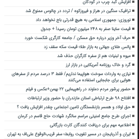
افزایش کبد چرب در کودکان
ترافیک سنگین در هراز و فیروزکوه / تردد در چالوس ممنوع شد
نوروزی: جمهوری اسلامی به هیچ قدرتی باج نخواهد داد
قیمت ساینا صفر به ۲۴۸ میلیون تومان رسید! + جدول
حرف آخر وزیر درباره حق مسکن / جامعه کارگری شکست خورد
پالس طلای جهانی به بازار طلا؛ قیمت سکه سقف زد
میوه و لبنیات هم از سفره کارگران حذف شد
گرد و خاک روزنامه آمریکایی در بازار ارز
نیازی به واردات سوخت هواپیما نداریم/ فقط ۳ درصد مردم از سفرهای
هوایی برای جابجایی استفاده می‌کنند
حضور پرشور مردم دماوند در راهپیمایی ۲۲ بهمن+عکس و فیلم
افتتاح ۹۸ طرح ارتباطی استان مازندران با حضور وزیر ارتباطات
حق اولاد و همسر بازنشستگان تامین اجتماعی چقدر افزایش یافت ؟
اجرای طرح جامع امنیتی مراسم سالگرد شهادت حاج قاسم در کرمان
اطلاعیه مهم برای دریافت کنندگان کارت بازرگانی
ایران و آذربایجان در مسیر تقویت روابط؛ سفر قریب‌الوقوع علی‌اف به تهران