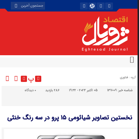
پ
گروه :
فناوری
شناسه خبر:
137009
05 اکتبر 2024 - 19:32
286 بازدید
۰
دیدگاه
نخستین تصاویر شیائومی ۱۵ پرو در سه رنگ خنثی