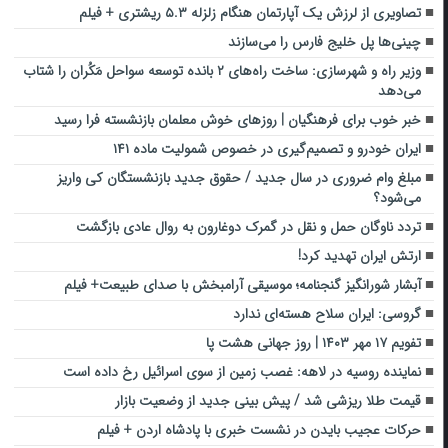
تصاویری از لرزش یک آپارتمان هنگام زلزله ۵.۳ ریشتری + فیلم
چینی‌ها پل خلیج فارس را می‌سازند
وزیر راه و شهرسازی: ساخت راه‌های ۲ بانده توسعه سواحل مَکُران را شتاب
می‌دهد
خبر خوب برای فرهنگیان | روزهای خوش معلمان بازنشسته فرا رسید
ایران خودرو و تصمیم‌گیری در خصوص شمولیت ماده ۱۴۱
مبلغ وام ضروری در سال جدید / حقوق جدید بازنشستگان کی واریز
می‌شود؟
تردد ناوگان حمل و نقل در گمرک دوغارون به روال عادی بازگشت
ارتش ایران تهدید کرد!
آبشار شورانگیز گنجنامه؛ موسیقی آرامبخش با صدای طبیعت+ فیلم
گروسی: ایران سلاح هسته‌ای ندارد
تفویم ۱۷ مهر ۱۴۰۳ | روز جهانی هشت پا
نماینده روسیه در لاهه: غصب زمین از سوی اسرائیل رخ داده است
قیمت طلا ریزشی شد / پیش بینی جدید از وضعیت بازار
حرکات عجیب بایدن در نشست خبری با پادشاه اردن + فیلم