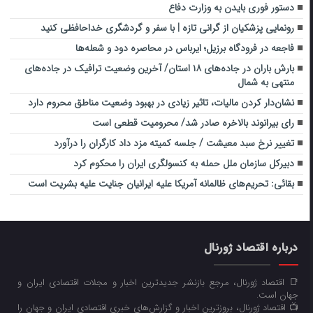
دستور فوری بایدن به وزارت دفاع
رونمایی پزشکیان از گرانی تازه | با سفر و گردشگری خداحافظی کنید
فاجعه در فرودگاه برزیل؛ ایرباس در محاصره دود و شعله‌ها
بارش باران در جاده‌های ۱۸ استان/ آخرین وضعیت ترافیک در جاده‌های
منتهی به شمال
نشان‌دار کردن مالیات، تاثیر زیادی در بهبود وضعیت مناطق محروم دارد
رای بیرانوند بالاخره صادر شد/ محرومیت قطعی است
تغییر نرخ سبد معیشت / جلسه کمیته مزد داد کارگران را درآورد
دبیرکل سازمان ملل حمله به کنسولگری ایران را محکوم کرد
بقائی: تحریم‌های ظالمانه آمریکا علیه ایرانیان جنایت علیه بشریت است
درباره اقتصاد ژورنال
📑 اقتصاد ژورنال، مرجع بازنشر جدیدترین اخبار و مجلات اقتصادی ایران و
جهان است.
📺 اقتصاد ژورنال، بروزترین اخبار و گزارش‌های خبری اقتصادی ایران و جهان را