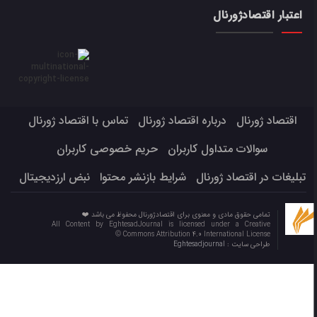
اعتبار اقتصادژورنال
اقتصاد ژورنال
درباره اقتصاد ژورنال
تماس با اقتصاد ژورنال
سوالات متداول کاربران
حریم خصوصی کاربران
تبلیغات در اقتصاد ژورنال
شرایط بازنشر محتوا
نبض ارزدیجیتال
تمامی حقوق مادی و معنوی برای اقتصادژورنال محفوظ می باشد ❤️
All Content by EghtesadJournal is licensed under a Creative
Commons Attribution 4.0 International License ©️
طراحی سایت :
Eghtesadjournal