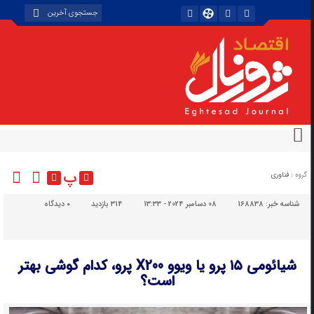
پ
گروه :
فناوری
شناسه خبر:
168838
08 دسامبر 2024 - 13:33
314 بازدید
۰
دیدگاه
شیائومی ۱۵ پرو یا ویوو X200 پرو، کدام گوشی بهتر
است؟