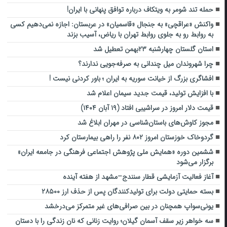
حمله تند شومر به ویتکاف درباره توافق پنهانی با ایران!
واکنش «عراقچی» به جنجال «قاسمیان» در عربستان: اجازه نمی‌دهیم کسی
به روابط رو به‌ جلوی روابط تهران با ریاض، آسیب بزند
استان گلستان چهارشنبه ۲۳بهمن تعطیل شد
چرا شهروندان میل چندانی به صرفه‌جویی ندارند؟
افشاگری بزرگ از خیانت سوریه به ایران ؛ باور کردنی نیست !
با افزایش تولید، قیمت جدید سیمان اعلام شد
قیمت دلار امروز در سراشیبی افتاد (۱۹ آبان ۱۴۰۴)
مجوز کاوش‌های باستان‌شناسی در مهران ابلاغ شد
گردوخاک خوزستان امروز ۸۰۲ نفر را راهی بیمارستان کرد
ششمین دوره «همایش ملی پژوهش اجتماعی فرهنگی در جامعه ایران»
برگزار می‌شود
آغاز فعالیت آزمایشی قطار سنندج–مشهد از هفته آینده
بسته حمایتی دولت برای تولیدکنندگان پس از حذف ارز ۲۸۵۰۰
یونی‌سواپ همچنان در بین صرافی‌های غیر متمرکز می‌درخشد
سه خواهر زیر سقف آسمان گیلان؛ روایت زنانی که نان زندگی را با دستان