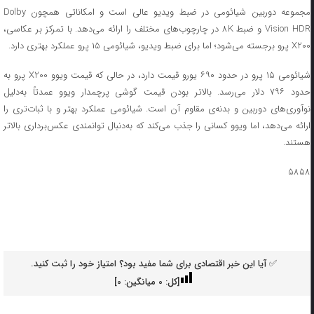
مجموعه دوربین شیائومی در ضبط ویدیو عالی است و امکاناتی همچون Dolby
Vision HDR و ضبط ۸K در چارچوب‌های مختلف را ارائه می‌دهد. با تمرکز بر عکاسی،
X200 پرو برجسته می‌شود؛ اما برای ضبط ویدیو، شیائومی ۱۵ پرو عملکرد بهتری دارد.
شیائومی ۱۵ پرو در حدود ۶۹۰ یورو قیمت دارد، در حالی که قیمت ویوو X200 پرو به
حدود ۷۹۶ دلار می‌رسد. بالاتر بودن قیمت گوشی پرچمدار ویوو عمدتاً به‌دلیل
نوآوری‌های دوربین و بدنه‌ی مقاوم آن است. شیائومی عملکرد بهتر و با ثبات‌تری را
ارائه می‌دهد، اما ویوو کسانی را جذب می‌کند که به‌دنبال توانمندی‌ عکس‌برداری بالاتر
هستند.
۵۸۵۸
✅ آیا این خبر اقتصادی برای شما مفید بود؟ امتیاز خود را ثبت کنید.
[کل:
0
میانگین:
0
]