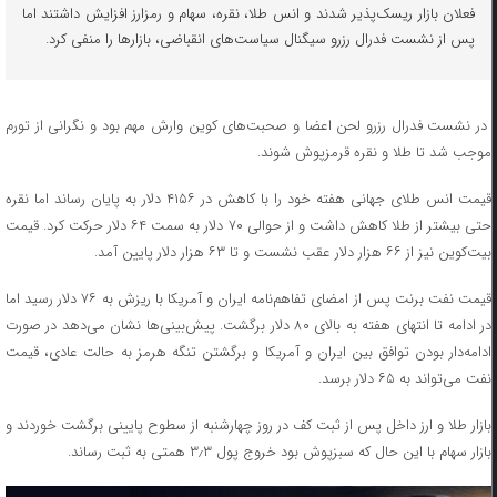
فعلان بازار ریسک‌پذیر شدند و انس طلا، نقره، سهام و رمزارز افزایش داشتند اما
پس از نشست فدرال رزرو سیگنال سیاست‌های انقباضی، بازارها را منفی کرد.
در نشست فدرال رزرو لحن اعضا و صحبت‌های کوین وارش مهم بود و نگرانی از تورم
موجب شد تا طلا و نقره قرمزپوش شوند.
قیمت انس طلای جهانی هفته خود را با کاهش در ۴۱۵۶ دلار به پایان رساند اما نقره
حتی بیشتر از طلا کاهش داشت و از حوالی ۷۰ دلار به سمت ۶۴ دلار حرکت کرد. قیمت
بیت‌کوین نیز از ۶۶ هزار دلار عقب نشست و تا ۶۳ هزار دلار پایین آمد.
قیمت نفت برنت پس از امضای تفاهم‌نامه ایران و آمریکا با ریزش به ۷۶ دلار رسید اما
در ادامه تا انتهای هفته به بالای ۸۰ دلار برگشت. پیش‌بینی‌ها نشان می‌دهد در صورت
ادامه‌دار بودن توافق بین ایران و آمریکا و برگشتن تنگه هرمز به حالت عادی، قیمت
نفت می‌تواند به ۶۵ دلار برسد.
بازار طلا و ارز داخل پس از ثبت کف در روز چهارشنبه از سطوح پایینی برگشت خوردند و
بازار سهام با این حال که سبزپوش بود خروج پول ۳٫۳ همتی به ثبت رساند.