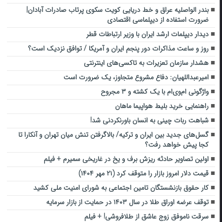
بندر الواصلیه عراق و خط دریایی کویت سکوی پرتاب صادرات آبادان|
ضرورت استفاده از دیپلماسی اقتصادی
دیدار دیپلمات ارشد ایران با وزیر ارتباطات قطر
روز و ساعت مذاکرات دور‌ پنجم ایران و آمریکا / توافق نزدیک است؟
هشدار سازمان تعزیرات به تاکسی‌های اینترنتی
امیرعبداللهیان: دفاع مشروع متجاوز، یک ضرورت است
واژگونی ام‌وی‌ام با یک کشته و ۳ مجروح
راهنمایی خرید بلیط هواپیما ماهان
شباهت ربات چینی به انسان باورنکردنی شد!
گسل‌های جدید بین ایران و ترکیه/ بالاگرفتن تنش میان تهران و آنکارا تا
کجا پیش خواهد رفت؟
اولین تصاویر حادثه ریزش برف و یخ در غاریخی سمیرم + فیلم
قیمت دلار امروز بازار را متوقف کرد (۲۱ مهر ۱۴۰۴)
کار حقوق بازنشستگان تامین اجتماعی به شورای امنیت ملی کشید
توقف عرضه اوراق طلا در سال ۱۴۰۳ در حمایت از بازار سرمایه
سرقت ناموفق زوج عاشق از طلافروشی! + فیلم