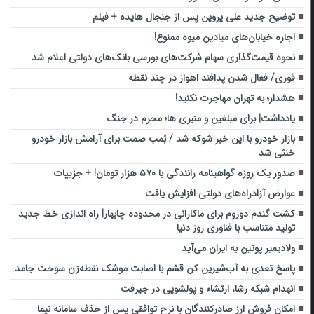
توضیح جدید علی پروین پس از جنجال هایده + فیلم
اجاره خیابان‌های میادین میوه ممنوع!
نحوه قیمت‌گذاری سهام شرکت‌های بورسی بانک‌های دولتی اعلام شد
فوری/ فعال شدن پدافند اهواز در چند نقطه
هشدار؛ به تهران مهاجرت نکنید!
یادداشت| برای مبلغین و منبر‌ی ها؛ محرم در جنگ
بازار خودرو با این خبر شوکه شد / بُمب صمت برای آرامش بازار خودرو
خنثی شد
صدور یک روزه گواهینامه رانندگی با ۵۷۰ هزار تومان! + جزییات
عوارض آزادراه‌های دولتی افزایش یافت
کشت گندم دوروم برای ماکارانی در محدوده چابهار| راه اندازی خط جدید
تولید متناسب با فناوری روز دنیا
ولادیمیر پوتین به ایران می‌آید
پاسخ تعدی به آب‌شیرین کن قشم با اصابت موشک نقطه‌زن سوخت جامد
انهدام شبکه رشا، ارتشاء و پولشویی در جیرفت
امکان فروش ارز صادرکنندگان با نرخ توافقی پس از حذف سامانه نیما