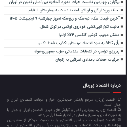
برگزاری چهارمین نشست هیات مدیره اتحادیه بین‌المللی تعاون در تهران
لحظه ورود اراذل و اوباش قمه به دست به بیمارستان + فیلم
آخرین قیمت سکه، نیم‌سکه و ربع‌سکه امروز چهارشنبه ۹ اردیبهشت ۱۴۰۵
عاقبت تلخ لایی‌کشی خودروی لوکس در تونل‌ شمال!
مشکل عجیب گوشی گلکسی S۲۴ اولترا
رأی AFC به سود الاتحاد عربستان تکذیب شد+ عکس
پیروزی ترامپ در انتخابات مقدماتی حزب جمهوری‌خواه
جزئیات حملات بامدادی اسرائیل به زنجان
درباره اقتصاد ژورنال
📑 اقتصاد ژورنال، مرجع بازنشر جدیدترین اخبار و مجلات اقتصادی ایران و
جهان است.
📺 اقتصاد ژورنال، بروزترین اخبار و گزارش‌های خبری اقتصادی ایران و جهان را
به صورت آنلاین، سریع و آسان در اختیار شما قرار می‌‌دهد.
📰 اقتصاد ژورنال، تمامی اخبار اقتصادی را به صورت خودکار از معتبرترین
روزنامه‌ها و مجلات اقتصادی و پربازدیدترین خبرگزاری‌های اقتصادی ایران و