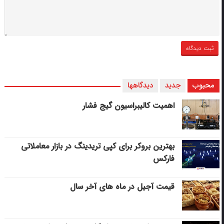
محبوب
جدید
دیدگاهها
اهمیت کالیبراسیون گیج فشار
بهترین بروکر برای کپی‌ تریدینگ در بازار معاملاتی
فارکس
قیمت آجیل در ماه های آخر سال