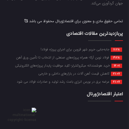
جهان گردآوری می‌کند.
تمامی حقوق مادی و معنوی برای اقتصادژورنال محفوظ می باشد 🥰
پربازدیدترین مقالات اقتصادی
جابه‌جایی حریم شهر قزوین برای اجرای پروژه فولاد!
11:28
فولاد نوین آرکا؛ همراه پروژه‌های صنعتی از انتخاب تا تأمین ورق آهن
19:28
خرید هوشمندانه میکروکنترلر؛ کلید موفقیت پایدار پروژه‌های الکترونیکی
12:01
کاهش قیمت آهن آلات در بازارهای داخلی و خارجی
21:07
عرضه برق در بورس انرژی باعث رشد تولید و صادرات فولاد می شود
21:07
اعتبار اقتصادژورنال