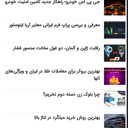
جی پی اس خودرو؛ راهکار جدید تامین امنیت خودرو
معرفی و بررسی پراپ فرم ایرانی معتبر آریا اینوستور
رقابت ژاپن و آلمان، دو غول ساخت سنسور فشار
بهترین بروکر برای معاملات طلا در ایران و ویژگی‌های
آنها
چرا بلوک زن دسته دوم نخریم؟
بهترین روش خرید میلگرد در تناژ بالا