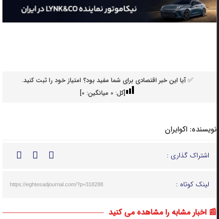
✅ آیا این خبر اقتصادی برای شما مفید بود؟ امتیاز خود را ثبت کنید.
[کل:
0
میانگین:
0
]
نویسنده:
اکوایران
اشتراک گذاری :
لینک کوتاه :
https://eghtesadjournal.com/?p=318288
📰 اخبار مشابه را مشاهده می کنید