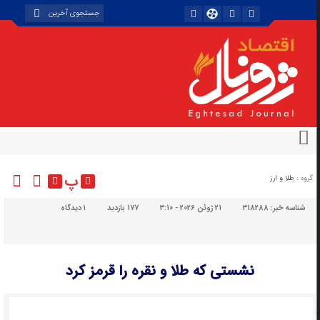
پ
گروه :
طلا و ارز
شناسه خبر:
318288
21 ژوئن 2026 - 3:10
177 بازدید
۱
دیدگاه
نشستی که طلا و نقره را قرمز کرد