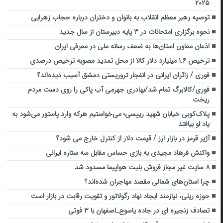
۲۰۲۵
توصیه رهبر معظم انقلاب به بانوان و دختران درباره حجاب زهرایی
نحوه برگزاری امتحانات در ۳ پایه دبیرستان از سال جدید
اذعان معاون استان‌ها به ضعف رسانه ملی در معرفی ایران
ترخیص ۱.۶ میلیارد دلار کالا از محل تمدید مصوبه ترخیص درصدی
فوری / زائران ایرانی در انفجار تروریستی دمشق آسیب دیده‌اند؟
فوری/کالابرگ تمام شد/بهادری جهرمی آب پاکی را روی دست مردم
ریخت
پلاک‌کوبی خیابان شهید رییسی؛ می‌خواستیم هرکه وارد پاستور می‌شود به
یاد او بیافتد
آژیر قرمز در بازار ارز / قیمت دلار از کنترل خارج می شود؟
واکنش فرهاد مجیدی به بازی حساس مقابل سه ستاره ایرانی
۸ سایت غیر مجاز فروش بلیت هواپیما مسدود شد
چرا استان‌های شمالی مقصد مهاجران شده‌اند؟
حوزه ریلی، نیازمند ایجاد نهاد رگولاتور و تقویت رقابت در بازار است
تصادف زنجیره ای در جاده یاسوج_اصفهان با ۳ فوتی