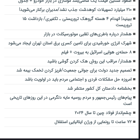
صعود سنگین قیمت یک شاسی‌بلند مونتاژی در بازار خودرو + جدول
۲۱۰ میلیارد تسهیلات کوهدشت جذب نشد/مدیران برکنار می‌شوید!
ببینید| انهدام ۴ هسته‌ گروهک تروریستی ـ تکفیری/ بازداشت ۱۵
تروریست‌
هشدار درباره باطری‌های تقلبی موتورسیکلت در بازار
شهرک انرژی خورشیدی برای تامین کسری برق استان تهران ایجاد می‌شود
۸ حمله‌ی هوایی اسرائیل به بیروت + فیلم
هشدار/ مراقب این روشِ هک کردن گوشی باشید
تصمیم جدید دولت برای جوانی جمعیت/فریز کردن تخمک بیمه شد
امروزه حل مشکلات فردی و اجتماعی مردم باید در اولویت باشد
بخشنامه دادستان کل کشور منتشر شد
پیام‌های رئیس‌جمهور و مردم روسیه مایه دلگرمی در این روزهای تاریخی
است
چشم‌انداز فولاد چین تا سال ۲۰۲۴
۷۲ ساعت تا رونمایی از ورژن ایتالیایی استقلال