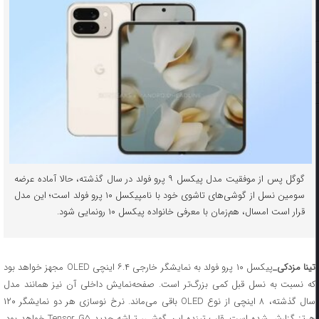
گوگل پس از موفقیت مدل پیکسل ۹ پرو فولد در سال گذشته، حالا آماده عرضه
سومین نسل از گوشی‌های تاشوی خود با نامپیکسل ۱۰ پرو فولد است؛ این مدل
قرار است امسال، هم‌زمان با معرفی خانواده پیکسل ۱۰ رونمایی شود.
ینا مزدکی_
پیکسل ۱۰ پرو فولد به نمایشگر خارجی ۶.۴ اینچی OLED مجهز خواهد بود
که نسبت به نسل قبل کمی بزرگ‌تر است. صفحه‌نمایش داخلی آن نیز همانند مدل
سال گذشته، ۸ اینچی از نوع OLED باقی می‌ماند. نرخ نوسازی هر دو نمایشگر ۱۲۰
هرتز گزارش شده است. قلب تپنده این گوشی، تراشه جدید Tensor G۵ خواهد بود.