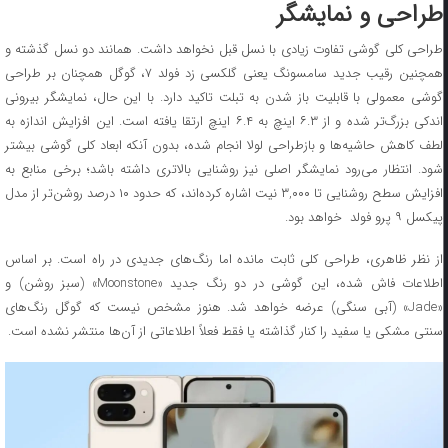
طراحی و نمایشگر
طراحی کلی گوشی تفاوت زیادی با نسل قبل نخواهد داشت. همانند دو نسل گذشته و
همچنین رقیب جدید سامسونگ یعنی گلکسی زد فولد ۷، گوگل همچنان بر طراحی
گوشی معمولی با قابلیت باز شدن به تبلت تاکید دارد. با این حال، نمایشگر بیرونی
اندکی بزرگ‌تر شده و از ۶.۳ اینچ به ۶.۴ اینچ ارتقا یافته است. این افزایش اندازه به
لطف کاهش حاشیه‌ها و بازطراحی لولا انجام شده، بدون آنکه ابعاد کلی گوشی بیشتر
شود. انتظار می‌رود نمایشگر اصلی نیز روشنایی بالاتری داشته باشد؛ برخی منابع به
افزایش سطح روشنایی تا ۳,۰۰۰ نیت اشاره کرده‌اند، که حدود ۱۰ درصد روشن‌تر از مدل
پیکسل ۹ پرو فولد خواهد بود.
از نظر ظاهری، طراحی کلی ثابت مانده اما رنگ‌های جدیدی در راه است. بر اساس
اطلاعات فاش شده، این گوشی در دو رنگ جدید «Moonstone» (سبز روشن) و
«Jade» (آبی سنگی) عرضه خواهد شد. هنوز مشخص نیست که گوگل رنگ‌های
سنتی مشکی یا سفید را کنار گذاشته یا فقط فعلاً اطلاعاتی از آن‌ها منتشر نشده است.