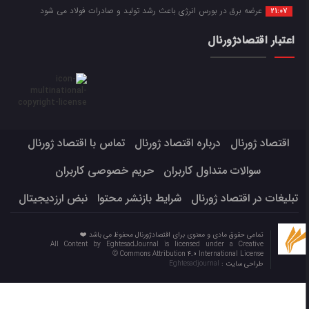
عرضه برق در بورس انرژی باعث رشد تولید و صادرات فولاد می شود
21:07
اعتبار اقتصادژورنال
اقتصاد ژورنال
درباره اقتصاد ژورنال
تماس با اقتصاد ژورنال
سوالات متداول کاربران
حریم خصوصی کاربران
تبلیغات در اقتصاد ژورنال
شرایط بازنشر محتوا
نبض ارزدیجیتال
تمامی حقوق مادی و معنوی برای اقتصادژورنال محفوظ می باشد ❤️
All Content by EghtesadJournal is licensed under a Creative
Commons Attribution 4.0 International License ©️
طراحی سایت :
Eghtesadjournal