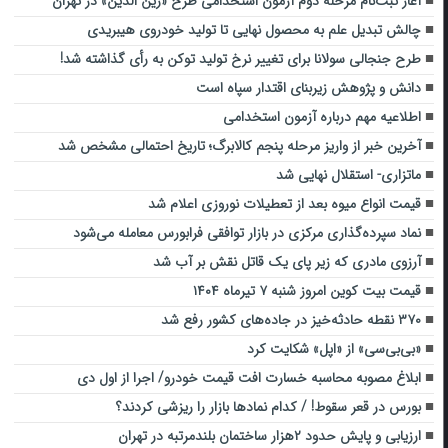
آغاز ثبت‌نام مرحله دوم آزمون استخدامی طرح «زین الدین» در تهران
چالش‌ تبدیل علم به محصول نهایی تا تولید خودروی هیبریدی
طرح جنجالی سولانا برای تغییر نرخ تولید توکن به رأی گذاشته شد!
دانش و پژوهش زیربنای اقتدار سپاه است
اطلاعیه مهم درباره آزمون استخدامی
آخرین خبر از واریز مرحله پنجم کالابرگ؛ تاریخ احتمالی مشخص شد
ماتزاری- استقلال نهایی شد
قیمت انواع میوه بعد از تعطیلات نوروزی اعلام شد
نماد سپرده‌گذاری مرکزی در بازار توافقی فرابورس معامله می‌شود
آرزوی مادری که زیر پای یک قاتل نقش بر آب شد
قیمت بیت کوین امروز شنبه ۷ تیرماه ۱۴۰۴
۳۷۰ نقطه حادثه‌خیز در جاده‌های کشور رفع شد
«بی‌بی‌سی» از «اپل» شکایت کرد
ابلاغ مصوبه محاسبه خسارت افت قیمت خودرو/ اجرا از اول دی
بورس در قعر سقوط! / کدام نمادها بازار را ریزشی کردند؟
ارزیابی و پایش حدود ۲هزار ساختمان بلندمرتبه در تهران