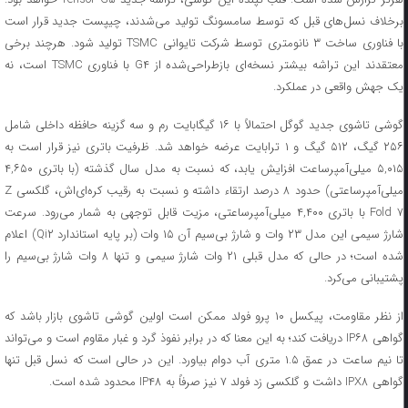
برخلاف نسل‌های قبل که توسط سامسونگ تولید می‌شدند، چیپست جدید قرار است
با فناوری ساخت ۳ نانومتری توسط شرکت تایوانی TSMC تولید شود. هرچند برخی
معتقدند این تراشه بیشتر نسخه‌ای بازطراحی‌شده از G۴ با فناوری TSMC است، نه
یک جهش واقعی در عملکرد.
گوشی تاشوی جدید گوگل احتمالاً با ۱۶ گیگابایت رم و سه گزینه حافظه داخلی شامل
۲۵۶ گیگ، ۵۱۲ گیگ و ۱ ترابایت عرضه خواهد شد. ظرفیت باتری نیز قرار است به
۵,۰۱۵ میلی‌آمپرساعت افزایش یابد، که نسبت به مدل سال گذشته (با باتری ۴,۶۵۰
میلی‌آمپرساعتی) حدود ۸ درصد ارتقاء داشته و نسبت به رقیب کره‌ای‌اش، گلکسی Z
Fold ۷ با باتری ۴,۴۰۰ میلی‌آمپرساعتی، مزیت قابل توجهی به شمار می‌رود. سرعت
شارژ سیمی این مدل ۲۳ وات و شارژ بی‌سیم آن ۱۵ وات (بر پایه استاندارد Qi۲) اعلام
شده است؛ در حالی که مدل قبلی ۲۱ وات شارژ سیمی و تنها ۸ وات شارژ بی‌سیم را
پشتیبانی می‌کرد.
از نظر مقاومت، پیکسل ۱۰ پرو فولد ممکن است اولین گوشی تاشوی بازار باشد که
گواهی IP۶۸ دریافت کند؛ به این معنا که در برابر نفوذ گرد و غبار مقاوم است و می‌تواند
تا نیم ساعت در عمق ۱.۵ متری آب دوام بیاورد. این در حالی‌ است که نسل قبل تنها
گواهی IPX۸ داشت و گلکسی زد فولد ۷ نیز صرفاً به IP۴۸ محدود شده است.