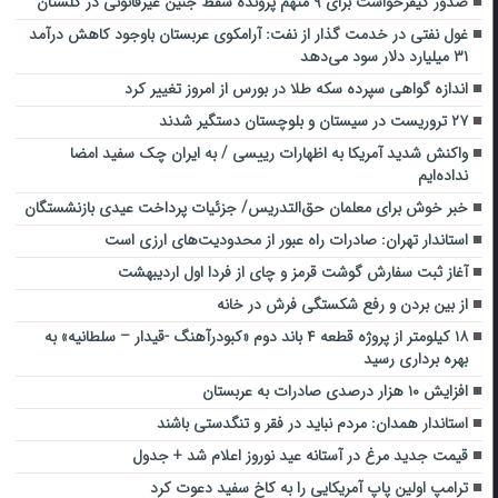
صدور کیفرخواست برای ۹ متهم پرونده سقط جنین غیرقانونی در گلستان
غول نفتی در خدمت گذار از نفت: آرامکوی عربستان باوجود کاهش درآمد
۳۱ میلیارد دلار سود می‌دهد
اندازه گواهی سپرده سکه طلا در بورس از امروز تغییر کرد
۲۷ تروریست در سیستان و بلوچستان دستگیر شدند
واکنش شدید آمریکا به اظهارات رییسی / به ایران چک سفید امضا
نداده‌ایم
خبر خوش برای معلمان حق‌التدریس/ جزئیات پرداخت عیدی بازنشستگان
استاندار تهران: صادرات راه عبور از محدودیت‌های ارزی است
آغاز ثبت سفارش گوشت قرمز و چای از فردا اول اردیبهشت
از بین بردن و رفع شکستگی فرش در خانه
۱۸ کیلومتر از پروژه قطعه ۴ باند دوم «کبودرآهنگ -قیدار – سلطانیه» به
بهره برداری رسید
افزایش ۱۰ هزار درصدی صادرات به عربستان
استاندار همدان: مردم نباید در فقر و تنگدستی باشند
قیمت جدید مرغ در آستانه عید نوروز اعلام شد + جدول
ترامپ اولین پاپ آمریکایی را به کاخ سفید دعوت کرد