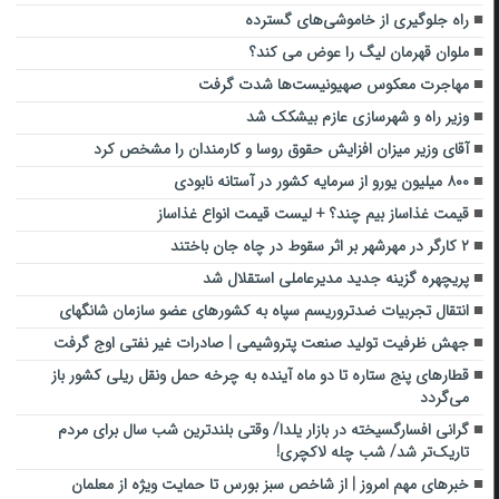
راه جلوگیری از خاموشی‌های گسترده
ملوان قهرمان لیگ را عوض می کند؟
مهاجرت معکوس صهیونیست‌ها شدت گرفت
وزیر راه و شهرسازی عازم بیشکک شد
آقای وزیر میزان افزایش حقوق روسا و کارمندان را مشخص کرد
۸۰۰ میلیون یورو از سرمایه کشور در آستانه نابودی
قیمت غذاساز بیم چند؟ + لیست قیمت انواع غذاساز
۲ کارگر در مهرشهر بر اثر سقوط در چاه جان باختند
پریچهره گزینه جدید مدیرعاملی استقلال شد
انتقال تجربیات ضدتروریسم سپاه به کشورهای عضو سازمان شانگهای
جهش ظرفیت تولید صنعت پتروشیمی | صادرات غیر نفتی اوج گرفت
قطارهای پنج ستاره تا دو ماه آینده به چرخه حمل ونقل ریلی کشور باز
می‌گردد
گرانی افسارگسیخته در بازار یلدا/ وقتی بلندترین شب سال برای مردم
تاریک‌تر شد‌/ شب چله لاکچری!
خبرهای مهم امروز | از شاخص سبز بورس تا حمایت ویژه از معلمان