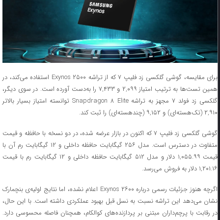
برای مقایسه، گوشی گلکسی زد فلیپ ۷ که از تراشه Exynos ۲۵۰۰ استفاده می‌کند، در
همین تست‌ها به ترتیب امتیاز ۲,۰۹۹ و ۷,۴۳۳ را به‌دست آورده است. در سوی دیگر،
گلکسی زد فولد ۷ مجهز به تراشه Snapdragon ۸ Elite توانسته امتیاز بسیار بالاتر
۲,۹۱۰ (تک‌هسته‌ای) و ۹,۱۵۲ (چندهسته‌ای) را ثبت کند.
گوشی گلکسی زد فلیپ ۷ که اکنون در بازار عرضه شده، در دو نسخه با حافظه و قیمت
متفاوت در دسترس است. مدل ۲۵۶ گیگابایت حافظه داخلی و ۱۲ گیگابایت رم آن با
قیمت ۱,۰۵۵.۹۹ دلار و مدل ۵۱۲ گیگابایت حافظه داخلی و ۱۲ گیگابایت رم با قیمت
۱,۲۰۱.۱۶ دلار به فروش می‌رسد.
اگرچه هنوز جزئیات رسمی درباره Exynos ۲۶۰۰ اعلام نشده، اما نتایج اولیه‌ی بنچمارک
نشان می‌دهد این تراشه نسبت به نسل قبل بهبود عملکردی داشته است. با این حال،
در رقابت با پرچم‌داران مبتنی بر پردازنده‌های کوالکام، همچنان فاصله محسوسی دارد.