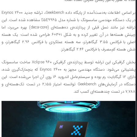
بر اساس اطلاعات به‌دست‌آمده از پایگاه داده Geekbench، تراشه جدید Exynos ۲۶۰۰
در یک دستگاه مهندسی سامسونگ با شماره مدل S۵E۹۹۶۵ مشاهده شده است. این
تراشه نیز مانند نسل قبلی از پردازنده‌ی ده‌هسته‌ای (deca-core) بهره می‌برد، اما
چینش هسته‌ها در آن تغییر کرده و به شکل ۱+۳+۶ طراحی شده است: یک هسته
اصلی با فرکانس ۳.۵۵ گیگاهرتز، سه هسته عملکردی با فرکانس ۲.۹۶ گیگاهرتز، و
شش هسته کم‌مصرف با فرکانس ۲.۴۶ گیگاهرتز.
بخش گرافیکی این تراشه توسط پردازنده‌ی گرافیکی Xclipse ۹۶۰ ساخت سامسونگ
پشتیبانی می‌شود. دستگاه مهندسی مجهز به Exynos ۲۶۰۰ که بنچمارک‌گیری شده،
دارای ۱۲ گیگابایت رم بوده و سیستم‌عامل اندروید ۱۶ روی آن اجرا می‌شده است. این
دستگاه در آزمایش‌های Geekbench توانسته امتیاز ۲,۱۵۵ در تست تک‌هسته‌ای و
۷,۷۸۸ در تست چندهسته‌ای کسب کند.