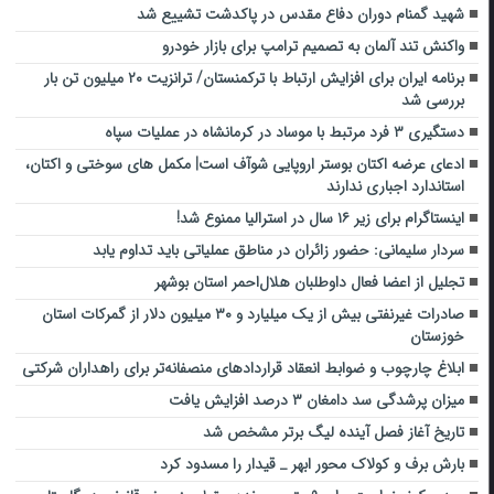
شهید گمنام دوران دفاع مقدس در پاکدشت تشییع شد
واکنش تند آلمان به تصمیم ترامپ برای بازار خودرو
برنامه ایران برای افزایش ارتباط با ترکمنستان/ ترانزیت ۲۰ میلیون تن بار
بررسی شد
دستگیری ۳ فرد مرتبط با موساد در کرمانشاه در عملیات سپاه
ادعای عرضه اکتان بوستر اروپایی شوآف است| مکمل های سوختی و اکتان،
استاندارد اجباری ندارند
اینستاگرام برای زیر ۱۶ سال در استرالیا ممنوع شد!
سردار سلیمانی: حضور زائران در مناطق عملیاتی باید تداوم یابد
تجلیل از اعضا فعال داوطلبان هلال‌احمر استان بوشهر
صادرات غیرنفتی بیش از یک میلیارد و ۳۰ میلیون دلار از گمرکات استان
خوزستان
ابلاغ چارچوب و ضوابط انعقاد قراردادهای منصفانه‌تر برای راهداران شرکتی
میزان پرشدگی سد دامغان ۳ درصد افزایش یافت
تاریخ آغاز فصل آینده لیگ برتر مشخص شد
بارش برف و کولاک محور ابهر _ قیدار را مسدود کرد