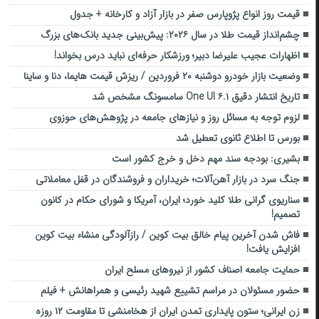
قیمت روز انواع پژوپارس صفر در بازار آزاد و کارخانه + جدول
چشم‌انداز قیمت طلا در سال ۲۰۲۶: پیش‌بینی جدید بانک‌های بزرگ
اظهارات عجیب علیرضا دبیر؛ ورزشکار حرفه‌ای نباید درس بخواند!
وضعیت بازار خودرو دوشنبه ۲۰ فروردین / ریزش قیمت هایما، دنا و ساینا
تاریخ انتشار دقیق One UI ۶.۱ سامسونگ مشخص شد
لزوم توجه به مسائل روز و نیازهای جامعه در پژوهش‌های حوزوی
بورس تا اطلاع ثانوی تعطیل شد
بشیری: بودجه سند مهم دخل و خرج کشور است
جنگ سرد در بازار آهن‌آلات؛ خریداران و فروشندگان در قفل معاملاتی
سناریوی گرانی طلا کلید خورد؛ ایران، آمریکا و شورای حکام در کانون
تصمیم!
فاش شدن آخرین پیام خالق بیت کوین / رازآلودگی منشاء بیت کوین
افزایش یافت!
حمایت جامعه اصناف کشور از نیروهای مسلح ایران
حضور مسئولان در مراسم تشییع شهید رئیسی و همراهانش + فیلم
زن ایرانی؛ ستون پایداری تمدن ایران از هخامنشی تا مقاومت ۱۲ روزه