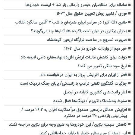
سامانه برای متقاضیان خودرو وارداتی باز شد + لیست خودروها
فوری / تغییر روش تعیین حقوق سال ۱۴۰۳
طنین «الله‌اکبر» در سراسر ایران همزمان با شب ۴۷اٌمین سالگرد انقلاب
بحران بیکاری در میان تحصیلکرده ها؛ آمارها چه می‌گویند؟
ضرورت تسریع در ساخت قرارگاه اربعین کرمانشاه
خبر مهم از واردات خودرو در سال ۱۴۰۳
دولت برای کاهش مالیات ارزش افزوده نهاده‌های دامی لایحه داد
نرخ سود بانکی تغییر می کند؟
قطر از ایران برای افزایش پرواز به ایران درخواست داد
جزئیات گفتگوی تلفنی ترامپ با زلنسکی/ پایان جنگ نزدیک است
آغاز رقابت‌های کشوری کاراته در اردبیل
سقوط وحشتناک اتریوم / نهنگ‌ها فعال شدند
افزایش حداقل بازدهی صندوق درآمدثابت افران به ۲۹.۲ درصد /
پیش‌بینی بازدهی ۳۰ درصد در عملکرد
کاهش سهمیه بنزین/ این خودرو‌ها به هیچ وجه برای بنزین مراجعه نکنند
این دسته از سرپرستان خانوار با یارانه خداحافظی کنند