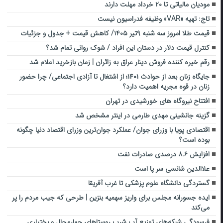
مودیان مالیاتی تا ۲۰ خرداد مهلت دارند
تاج: تهیه «VAR» وظیفه فدراسیون نیست
قیمت طلا امروز سه شنبه ۹تیر ۱۴۰۵/ کاهش قیمت + جدول و جزئیات
کنترل قیمت دلار در دستان این افراد / شوک روانی تمام شد؟
رقم خیره کننده فروش دینار عراق به زائران | زمان بازخرید اعلام شد
جایگاه زنان بعد از حوادث ۱۴۰۱؛ از اشتغال تا آزادی اجتماعی/ چرا حضور
زنان در قوه مجریه اهمیت دارد؟
افتتاح نیروگاه های خورشیدی در تهران
گزینه جانشینی مهدی طارمی در اینتر مشخص شد
اقتصادی پویا با وزرای جوان/ عملکرد جوان‌ترین وزرای اقتصاد دنیا چگونه
بوده است؟
افزایش ۸.۶ درصدی صادرات نفت
علاالدین شانسی سر پا است
گستردگی دانشگاه علوم پزشکی تا غرب آفریقا
ایده جسورانه مجلس برای واریز سهمیه بنزین | طرحی که جیب مردم را پر
می‌کند
فرسودگی شبکه‌های توزیع آب شرب روستاهای چهارمحال و بختیاری