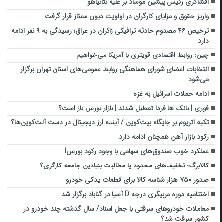
افشاگری رئیس پیشین موساد بر علیه نتانیاهو
واریز حقوق و مزایای کارگران در اولویت دیون ممتاز قرار گرفت
ترخیص ۴۶ مصدوم حادثه ترافیکی زائران در عراق؛ رسیدگی به ۹ نفر ادامه
دارد
چین: روابط اقتصادی قویتری با آمریکا می‌خواهیم
انتخابات اعضای شورای هماهنگی روابط عمومی‌های استان تهران برگزار
می‌شود
ادامه حملات اسرائیل به غزه
فوری | بانک ها فردا تعطیل شدند | بازار بورس باز است؟
تکیه اتریوم بر جایگاه بیت‌کوین / آینده ارز دیجیتال در دست آلت‌کوین‌ها؟
رکود بازار آهن همچنان ادامه دارد
عملکرد خوب صندوق‌های سهامی با وجود رکود بورس!
کالابرگ؛ تخفیف‌های محدود یا مطالبات بنیادین جامعه کارگری؟
صدور ۷۵۰ هزار شناسه کالا برای قطعات یدکی خودرو
اختتامیه دوره مربیگری درجه D آسیا در گناباد برگزار شد
معاملات خودروهای سرقتی با جعل اسناد/ سال گذشته چند خودرو در
کشور سرقت شد؟