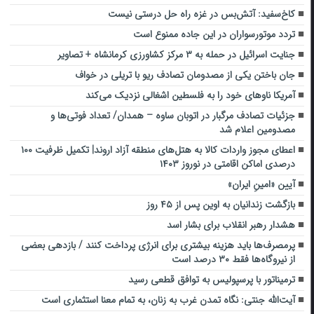
کاخ‌سفید: آتش‌بس در غزه راه حل درستی نیست
تردد موتورسواران در این جاده ممنوع است
جنایت اسرائیل در حمله به ۳ مرکز کشاورزی کرمانشاه + تصاویر
جان باختن یکی از مصدومان تصادف ریو با تریلی در خواف
آمریکا ناوهای خود را به فلسطین اشغالی نزدیک می‌کند
جزئیات تصادف مرگبار در اتوبان ساوه – همدان/ تعداد فوتی‌ها و
مصدومین اعلام شد
اعطای مجوز واردات کالا به هتل‌های منطقه آزاد اروند| تکمیل ظرفیت ۱۰۰
درصدی اماکن اقامتی در نوروز ۱۴۰۳
آیین «امینِ ایران»
بازگشت زندانیان به اوین پس از ۴۵ روز
هشدار رهبر انقلاب برای بشار اسد
پرمصرف‌ها باید هزینه بیشتری برای انرژی پرداخت کنند / بازدهی بعضی
از نیروگاه‌ها فقط ۳۰ درصد است
ترمیناتور با پرسپولیس به توافق قطعی رسید
آیت‌الله جنتی: نگاه تمدن غرب به زنان، به تمام معنا استثماری است