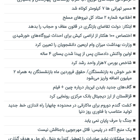
مسیر تهرانی ها ۷ کیلومتر کوتاه شد
اطلاعیه شماره ۲ ستاد کل نیرو‌های مسلح
ابتکار: دولت تقاضای بازنگری در قانون عفاف و حجاب را بدهد
اختصاص ۱۰۰ هکتار از اراضی کیش برای احداث نیروگاه‌های خورشیدی
وزارت بهداشت میزان وام اربعین دانشجویان را تعیین کرد
اولین واکنش دادستان پس از پیدا شدن یسنای ۴ ساله
شاخص بورس ۷هزار واحد رشد کرد
خبر خوش به بازنشستگان/ حقوق فروردین ماه بازنشستگان به همراه ۲
میلیون اضافه واریز می‌شود
گاف‌های جدید بایدن این‌بار درباره چین + فیلم
قزاقستان از ارز دیجیتال بانک مرکزی رونمایی کرد
کشت گندم دوروم برای ماکارانی در محدوده چابهار| راه اندازی خط جدید
تولید متناسب با فناوری روز دنیا
جنگ با حرف پایان نمی یابد
یک منبع آگاه در پلیس: قاتل مهرجویی باجناقش نیست
بروز مشکلات نباید صادرات را تعطیل کند| به دنبال راه حل و هدف گذاری