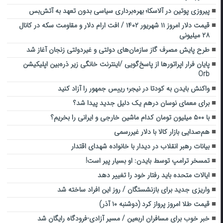
پیروزی پوتین در آلاسکا؛ بهره‌برداری سیاسی بدون تعهد به آتش‌بس
قیمت دلار امروز ۱۱ شهریور ۱۴۰۲ / افت ارام دلار و مقاومت سکه در کانال
۲۸ میلیونی
طرح پایش مصرف گاز سازمان‌های دولتی و غیردولتی زنجان آغاز شد
پایان فرار اپراتورها از پاسخ‌گویی /اینترنت خانگی زیر ذره‌بین اپلیکیشن
Orb
واکنش بایدن به کودتا در نیجر؛ رییس جمهور را آزاد کنید
برای معمای نوسان درهم یک دلیل جدید پیدا شد؟
با ۵۰۰ میلیون تومان کدام ماشین خارجی و ایرانی را بخریم؟
هم‌صدایی بازار کالا با دلار غیررسمی
بیانات رهبر انقلاب در دیدار با خانواده شهدای اقتدار
تمسخر ترامپ توسط بایدن: او بسیار پیر است!
ایالات متحده باید رفتار خود را تغییر دهد
واریزی جدید برای بازنشستگان / روز این افراد ساخته شد
قیمت طلا امروز پرواز کرد (دوشنبه ۱۰ آذر)
خبر خوب برای مسافران اربعین / مسیر آزادی-فرودگاه رایگان شد