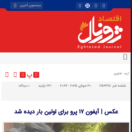
پ
گروه :
فناوری
شناسه خبر:
256378
30 جولای 2025 - 20:36
241 بازدید
۰
دیدگاه
عکس | آیفون ۱۷ پرو برای اولین بار دیده شد