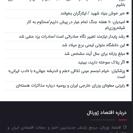
باشیم
خبر خوش بنیاد شهید / ایثارگران بخوانند
امیدیان: ۱۱ هفته جنگ تمام عیار در پیش داریم/محکوم به کار
شبانه‌روزی‌ام
رشد پایدار نیازمند تغییر نگاه صادراتی است/صادرات یزد منفی شد
این دانشگاه متولی ایمنی برج میلاد شد
مبلغ یارانه برای سال آیند مشخص شد
اگر پلاک سوخته دارید، ببینید
پزشکیان: خیام تجسم عینی تلاقی «علم و اندیشه جهانی» با «ادب ایرانی»
است
رایزنی معاونای وزرای خارجی ایران و روسیه درباره مذاکرات هسته‌ای
درباره اقتصاد ژورنال
📑 اقتصاد ژورنال، مرجع بازنشر جدیدترین اخبار و مجلات اقتصادی ایران و
جهان است.