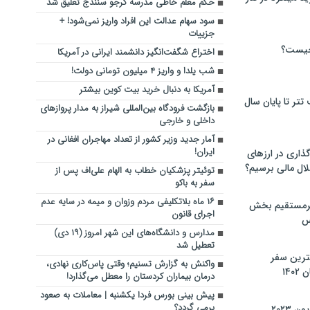
حکم معلم‌ خاطی مدرسه کرجو سنندج تعلیق شد
سود سهام عدالت این افراد واریز نمی‌شود! +
جزییات
چیست؟
اختراع شگفت‌انگیز دانشمند ایرانی در آمریکا
شب یلدا و واریز ۴ میلیون تومانی دولت!
آمریکا به دنبال خرید بیت‌ کوین بیشتر
تر تا پایان سال
بازگشت فرودگاه بین‌المللی شیراز به مدار پروازهای
داخلی و خارجی
آمار جدید وزیر کشور از تعداد مهاجران افغانی در
ایران!
گذاری در ارزهای
لال مالی برسیم؟
توئیتر پزشکیان خطاب به الهام علی‌اف پس از
سفر به باکو
۱۶ ماه بلاتکلیفی مردم وزوان و میمه در سایه عدم
یرمستقیم بخش
اجرای قانون
س
مدارس و دانشگاه‌های این شهر امروز (۱۹ دی)
تعطیل شد
نترین سفر
واکنش به گزارش تسنیم؛ وقتی پاس‌کاری نهادی،
۱۴
درمان بیماران کردستان را معطل می‌گذارد!
پیش بینی بورس فردا یکشنبه | معاملات به صعود
برمی گردد؟
 ۲۰۲۳