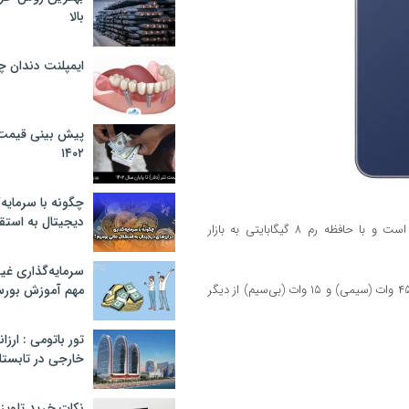
بالا
ایمپلنت دندان 
پیش بینی قیمت ت
۱۴۰۲
چگونه با سرمایه‌
دیجیتال به استق
برخلاف حدس‌ها، تراشه گوشی جدید سامسونگ همچنان Exynos 2400e است و با حافظه رم ۸ گیگابایتی به بازار
سرمایه‌گذاری غ
باتری ارتقاء یافته به ۴۹۰۰ میلی‌آمپرساعتی و پشتیبانی از شارژ سریع با توان ۴۵ وات (سیمی) و ۱۵ وات (بی‌سیم) از دیگر
مهم آموزش بور
تور باتومی : ارزا
خارجی در تابستان ۰۲
نکات خرید تلویزیون