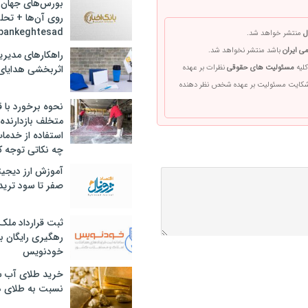
بورس‌های جهان 
روی آن‌ها + تحل
bankeghtesad
ل
منتشر خواهد شد.
ی ایران
باشد منتشر نخواهد شد.
راهکارهای مدیری
اثربخشی هدایای 
کلیه
مسئولیت های حقوقی
نظرات بر عهده
 شکایت مسئولیت بر عهده شخص نظر دهنده
نحوه برخورد با ق
متخلف بازدارنده
استفاده از خدما
چه نکاتی توجه ک
آموزش ارز دیجیت
صفر تا سود ترید 
ثبت قرارداد ملک
رهگیری رایگان با
خودنویس
خرید طلای آب ش
نسبت به طلای د