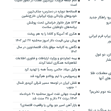
امام جمعه قرچک: بزرگترین نعمت در کشور امنیت
است
افسانه‌ها دوباره در دسترس؛ جذاب‌ترین
خودروهای وارداتی ویژه ایرانیان خارج‌نشین
؛ راهکار جدید
رو
۵۲۳ هزار خانوار خراسانی تحت پوشش
برنامه‌های داوطلبان سلامت
هکری که آمریکا و کانادا را به هم ریخت
راپ فرم ایرانی
پیش بینی قیمت دلار امروز سه‌شنبه ۲۷ تیر ۱۴۰۲
ور
نگاهی به کارنامه موفق بانک اقتصادنوین در سال
۱۴۰۲
ان، دو غول
بیمه تجارت‌نو و وزارت ارتباطات و فناوری اطلاعات
ار
تفاهم‌نامه همکاری امضا کردند
وکیل میلاد حاتمی رسماً همه را تهدید کرد
ی معاملات طلا
پرسپولیس با تیم رونالدو هم‌گروه شد
های آنها
نقش ایران در توسعه مسیر شرقی کریدور شمال
– جنوب
ته دوم نخریم؟
قیمت جهانی نفت امروز سه‌شنبه ۲۰ خردادماه
۱۴۰۴/ برنت ۶۷ دلار و ۳۸ سنت شد
بازار آهن اسیر جو روانی یا واقعیت اقتصادی؟
 میلگرد در تناژ