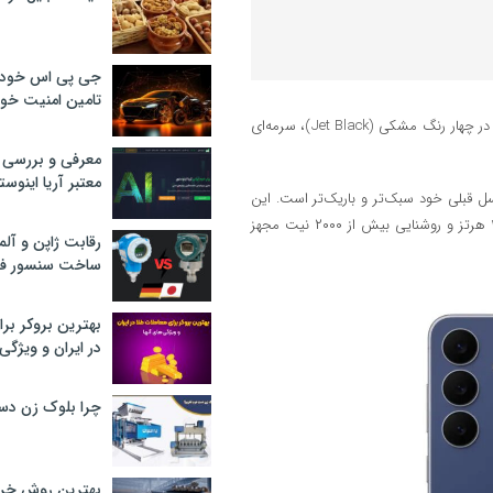
جی پی اس خودرو
تامین امنیت خود
، این گوشی در چهار رنگ مشکی (Jet Black)، سرمه‌ای
معرفی و بررسی پ
معتبر آریا اینوست
ا ضخامت ۷.۴ میلی‌متر و وزن حدودا ۱۹۰ گرم از نسل قبلی خود سبک‌تر و باریک‌تر است. این
گوشی به نمایشگر ۶.۷ اینچی Dynamic AMOLED 2X با نرخ بروزرسانی ۱۲۰ هرتز و روشنایی بیش از ۲۰۰۰ نیت مجهز
رقابت ژاپن و آلم
ساخت سنسور فش
بهترین بروکر برا
در ایران و ویژگی‌
چرا بلوک زن دس
بهترین روش خرید