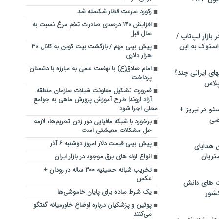
رکورد سرعت قطار شکسته شد
افزایش ۱۴۰ درصدی صادرات تخم مرغ نسبت به
سال قبل
بازار لپ‌تاپ /
استوک به این
پیش بینی مهم / بازگشت بیت کوین به کانال ۳۰
هزار دلاری
امام صادق(ع) با نهضت علمی به مبارزه با دشمنان
ماشین لباسشویی‎های ایرانی چند؟
پرداخت
 پلاس
ضرورت تشکیل معاونت شیلات سازمان منطقه
آزاد اروند| طرح آموزش پرورش ماهی به جوامع
محلی اجرا شود
و در تبریز +
صی
برخورد با شبکه مافیایی دور زدن تحریم‌ها، لازمه
حل مشکلات معیشتی است
پیش بینی قیمت دلار امروز دوشنبه ۶ آذر
ن هدایای
تریان
انواع لوله های برق موجود در بازار ایران
تخریب شبانه حسینیه ۳۰۰ ساله در رودان +
عکس
ت های دانش
یک شرط ساده برای پایان خاموشی‌ها
کشور
پوتین و پزشکیان درباره اوضاع خاورمیانه گفتگو
می‌کنند