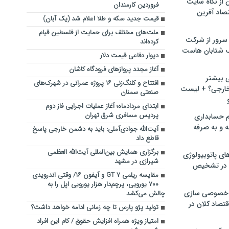
ن از نگاه سایت
فروردین کارمندان
صاد آفرین
قیمت جدید سکه و طلا اعلام شد (یک آبان)
ملت‌های مختلف برای حمایت از فلسطین قیام
سرور از شرکت
کرده‌اند
 شتابان هاست
دیوار دفاعی قیمت دلار
آغاز مجدد پروازهای فرودگاه کاشان
ی بیشتر
افتتاح و کلنگ‌زنی ۱۶ پروژه عمرانی در شهرک‌های
خارجی؟ + لیست
صنعتی سمنان
ابتدای مردادماه؛ آغاز عملیات اجرایی فاز دوم
پردیس مسافری شرق تهران
م حسابداری
ه و به صرفه
‌آیت‌الله جوادی‌آملی:‌ ‌باید به دشمن خارجی ‌پاسخ
قاطع ‌داد
برگزاری همایش بین‌المللی آیت‌الله العظمی
ای پاتوبیولوژی
شیرازی در مشهد
 در تشخیص
مقایسه ریلمی GT ۷ و آیفون ۱۶/ وقتی اندرویدی
۷۰۰ یورویی، پرچم‌دار هزار یورویی اپل را به
خصوصی سازی
چالش می‌کشد
تصاد کلان در
تولید پژو پارس تا چه زمانی ادامه خواهد داشت؟
امتیاز ویژه همراه افزایش حقوق / کام این افراد