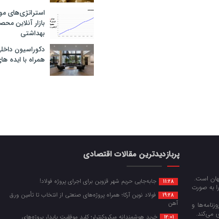
استراتژی‌های مو
بازار آنلاین محص
بهداشتی
دکوراسیون داخل
همراه با ایده ها
پربازدیدترین مقالات اقتصادی
جهان است.
جابه‌جایی حریم شهر قزوین برای اجرای پروژه فولاد!
11:28
را به صورت
فولاد نوین آرکا؛ همراه پروژه‌های صنعتی از انتخاب تا تأمین ورق
19:28
آهن
زنامه‌ها و
 می‌کند.
خرید هوشمندانه میکروکنترلر؛ کلید موفقیت پایدار پروژه‌های
12:01