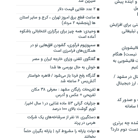
شیرین شد
و آینده پیش
یل
۲ عدد طلایی قیمت دلار
ساعت قطع برق امروز تهران ، کرج و سایر استان
‌ها (پنجشنبه ۲ مرداد)
تی برای افزایش
تبلیغاتی
وحیدی: همه چیز برای برگزاری انتخاباتی باشکوه
آماده است
سمپوزیوم فرآوری، گشودن افق‌هایی نو در
الیشویان
همکاری‌های فرامرزی است
 نیست| هنگام
گفتگوی تلفنی وزرای خارجه ایران و مصر
ت قالیشویی به
نیم
خوش به حال بورسی ها شد!
گذرگاه رفح فردا باز می‌شود / قاهره خواستار
ال در مشهد /
آتش‌بس ۶ ساعته شد
ارز دیجیتال
تفریحات رایگان مشهد : معرفی ۳۸ مکان
تفریحی + عکس و آدرس
 و صدور کد
جزئیات گرانی ۵۳ ماده غذایی در ۱ سال اخیر/
 سامانه
تورم گوشت بالای ۱۰۰ درصد
دستگیری ١٨ نفر از سرشاخه‌های یک شرکت
ده چه برتری
هرمی در پرند
ست دوم دارد؟
دولت یارانه را مشروط کرد | یارانه بگیران حتماً
بخوانند