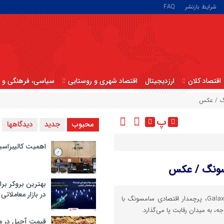
شرایط بازنشر
FAQ
اقتصاد کلان
ارزدیجیتال
اقتصاد شهری و روستایی
سیاسی، فرهنگی و ا
نگ / عکس
پ
محبوب
جدید
دیدگاهها
اهمیت کالیبراسی
سونگ / عکس
بهترین بروکر برا
در بازار معاملاتی
گوشی (Fan Edition) Galaxy S25 FEِِ، پرچمدار اقتصادی‌ سامسونگ با
ه، به میدان رقابت پا می‌گذارد.
قیمت آجیل در م