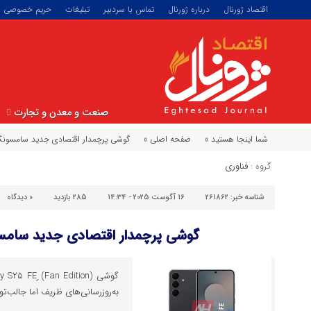
اقتصاد ژورنال
درباره ژورنال
تماس با سردبیر
تبلیغات
حریم خصوصی
صنعت و معدن و تجارت
شما اینجا هستید »
صفحه اصلی »
گوشی پرچمدار اقتصادی جدید سامسو
گروه :
فناوری
شناسه خبر:
261862
16 آگوست 2025 - 14:34
285 بازدید
۰
دیدگاه
گوشی پرچمدار اقتصادی جدید سام
به‌روزرسانی‌های ظریف اما جالب‌توج