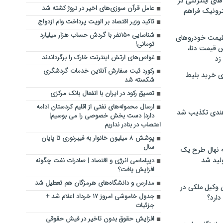
های اینترنتی در
عامل قرآن سوزی‌های اخیر در نروژ کشته شد
ترونیک فراهم
تاکید وزیر اقتصاد بر الویت پرداخت وام ازدواج
شناسایی ۱۵۰نفر با گردش حساب هزار میلیارد
 قیمت خودروهای
تومانی!
 قیمت دنا،
غواص‌های ارتش اینترنت خارک را برگرداندند
 زد
رکورد ثبت سفارش آنلاین خدمات گردشگری
ی خرید بلیط
شکسته شد
تعمیق رکود در ایران با انفعال بانک مرکزی
ارسال محموله‌های نفتی از اقلیم کردستان ادامه
هندی تکذیب شد
دارد| دست بخش خصوصی را می بوسیم|
اعتصاب در بنادر نداریم
پوشش ۸ میلیون خانوار به فیبرنوری تا پایان
سال
له نهال طرح یک
لید شد
دیپلماسی انرژی و اقتصاد | صادرات نفت چگونه
افزایش یافت؟
مدارس‌ و دانشگاه‌های هرمزگان هم تعطیل شد‌
ن وکیل ملکی در
جدول خاموشی امروز ۱۷ خرداد اعلام شد +
دارد؟
جزئیات
افزایش حقوق بدون تاخیر در فیش حقوقی