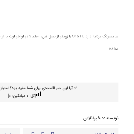
سامسونگ برنامه دارد S25 FE را زودتر از نسل قبل، احتمالا در اواخر اوت یا اوایل سپتامبر ۲۰۲۵ معرفی کند.
۵۸۵۸
✅ آیا این خبر اقتصادی برای شما مفید بود؟ امتیاز 
[کل:
0
میانگین:
0
]
نویسنده:
خبرآنلاین