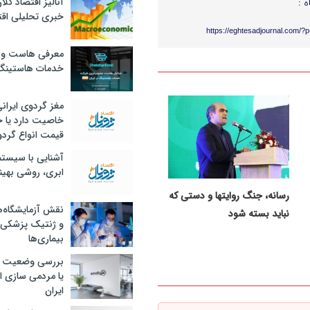
آنالیز اقتصاد کلا
ه :
خبری تحلیلی اقت
https://eghtesadjournal.com/?
معرفی هاست و 
خدمات هاستینگ
مغز گردوی ایران
خاصیت دارد یا 
قیمت انواع گردو
آشنایی با سیست
ابری، روشی بهین
رسانه، جنگ روایتها و دستی که
نقش آزمایشگاه‌ه
نباید بسته شود
و ژنتیک پزشکی
بیماری‌ها
بررسی وضعیت 
یا مردمی سازی اق
ایران