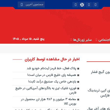
پنج شنبه, ۱۵ مرداد , ۱۴۰۵
جتماعی
سایر ژورنال‌ها
اخبار در حال مشاهده توسط کاربران
​پلاک فعال، خط قرمز ثبت‌نام خودرو شد
ون گیج فشار
همیشه پای خلیج فارس در میان است!
بازدهی خاص یک صندوق درآمد ثابت!
فوری؛ شلیک لیزر به بالگردهای آمریکایی در خلیج
ی کپی‌ تریدینگ
فارس
 فارکس
معامله ۳ میلیون و ۴۸۶ هزار تن محصول در
بورس کالا
اه های آخر سال