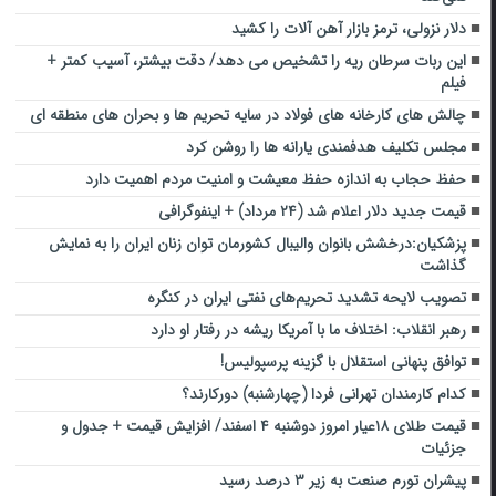
دلار نزولی، ترمز بازار آهن آلات را کشید
این ربات سرطان ریه را تشخیص می دهد/ دقت بیشتر، آسیب کمتر +
فیلم
چالش‌ های کارخانه‌ های فولاد در سایه تحریم‌ ها و بحران‌ های منطقه‌ ای
مجلس تکلیف هدفمندی یارانه‌ ها را روشن کرد
حفظ حجاب به اندازه حفظ معیشت و امنیت مردم اهمیت دارد
قیمت جدید دلار اعلام شد (۲۴ مرداد) + اینفوگرافی
پزشکیان:درخشش بانوان والیبال کشورمان توان زنان ایران را به نمایش
گذاشت
تصویب لایحه تشدید تحریم‌های نفتی ایران در کنگره
رهبر انقلاب: اختلاف ما با آمریکا ریشه در رفتار او دارد
توافق پنهانی استقلال با گزینه پرسپولیس!
کدام کارمندان تهرانی فردا (چهارشنبه) دورکارند؟
قیمت طلای ۱۸عیار امروز دوشنبه ۴ اسفند/ افزایش قیمت + جدول و
جزئیات
پیشران تورم صنعت به زیر ۳ درصد رسید