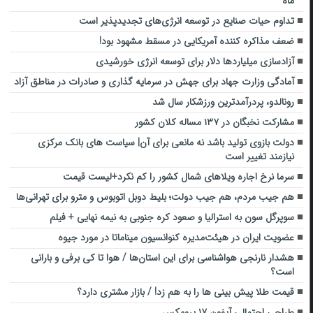
ماه
تداوم حیات صنایع در توسعه انرژی‌های تجدیدپذیر است
ضعف مذاکره کننده آمریکایی در مسقط مشهود بود!
آزادسازی میلیاردها دلار برای توسعه انرژی خورشیدی
آمادگی وزارت جهاد برای جهش در سرمایه گذاری و صادرات در مناطق آزاد
رونالدو، پردرآمدترین ورزشکار سال شد
مشارکت نخبگان در ۱۳۷ مساله کلان کشور
دولت بازوی تولید باشد نه مانعی برای آن| سیاست های بانک مرکزی
نیازمند تغییر است
سرما نرخ اجاره ویلاهای شمال کشور را کم نکرد+لیست قیمت
هم جیب مردم، هم جیب دولت؛ بلیط دوبل اتوبوس و مترو برای تهرانی‌ها
سوپرگل سون به استرالیا و صعود کره جنوبی به نیمه نهایی + فیلم
عضویت ایران در هیئت‌مدیره کنوانسیون میناماتا در مورد جیوه
هشدار نارنجی هواشناسی برای این استان‌ها / هوا تا کی برفی و بارانی
است؟
قیمت طلا پیش بینی ها را به هم زد! / بازار مشتری دارد؟
طراحی احتمالی آیفون ۱۷ پرومکس