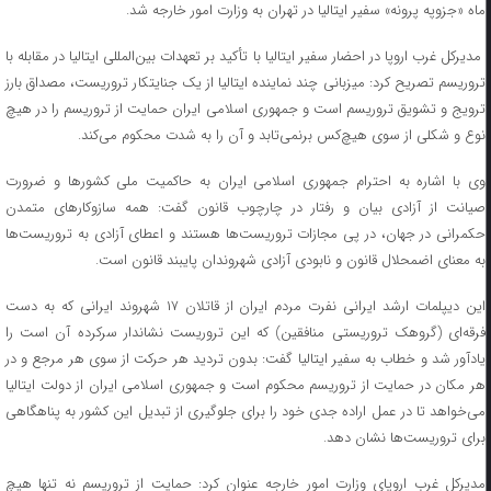
ماه «جزوپه پرونه» سفیر ایتالیا در تهران به وزارت امور خارجه شد.
مدیرکل غرب اروپا در احضار سفیر ایتالیا با تأکید بر تعهدات بین‌المللی ایتالیا در مقابله با
تروریسم تصریح کرد: میزبانی چند نماینده ایتالیا از یک جنایتکار تروریست، مصداق بارز
ترویج و تشویق تروریسم است و جمهوری اسلامی ایران حمایت از تروریسم را در هیچ
نوع و شکلی از سوی هیچ‌کس برنمی‌تابد و آن را به شدت محکوم می‌کند.
وی با اشاره به احترام جمهوری اسلامی ایران به حاکمیت ملی کشورها و ضرورت
صیانت از آزادی بیان و رفتار در چارچوب قانون گفت: همه سازوکارهای متمدن
حکمرانی در جهان، در پی مجازات تروریست‌ها هستند و اعطای آزادی به تروریست‌ها
به معنای اضمحلال قانون و نابودی آزادی شهروندان پایبند قانون است.
این دیپلمات ارشد ایرانی نفرت مردم ایران از قاتلان ۱۷ شهروند ایرانی که به‌ دست
فرقه‌ای (گروهک تروریستی منافقین) که این تروریست نشاندار سرکرده آن است را
یادآور شد و خطاب به سفیر ایتالیا گفت: بدون تردید هر حرکت از سوی هر مرجع و در
هر مکان در حمایت از تروریسم محکوم است و جمهوری اسلامی ایران از دولت ایتالیا
می‌خواهد تا در عمل اراده جدی خود را برای جلوگیری از تبدیل این کشور به پناهگاهی
برای تروریست‌ها نشان دهد.
مدیرکل غرب اروپای وزارت امور خارجه عنوان کرد: حمایت از تروریسم نه‌ تنها هیچ