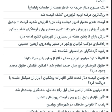
دریایی
یک میلیون دینار جریمه به خاطر غیبت از جلسات پارلمان!
بزرگ‌ترین عرضه اولیه فرابورس کشف قیمت شد
قیمت طلای ۱۸عیار امروز دوشنبه یک دی/ افزایش شدید قیمت + جدول
وزیر آموزش و پرورش خبر داد: تامین مسکن برای فرهنگیان فاقد مسکن
بارش باران تا پایان هفته در بسیاری از شهرهای کشور ادامه دارد
راه‌اندازی موکب قرآنیان بوشهر در مسیر پیاده‌روی اربعین حسینی
رکورد گردشگران در اصفهان شکسته شد
قالیباف: نود میلیون ایرانی مدال دفاع از وطن را بر سینه دارند
حقوق کارمندان برای سال جدید اعلام شد / امکان افزایش حقوق مجدد
وجود دارد؟
نوسان قیمت دلار تحت تاثیر اظهارات پزشکیان | بازار ارز سیگنال مثبت را
دریافت کرد؟
۵ میلیون هکتار اراضی سال قبل رفع تداخل، حدنگاری وسنددار شد
تأثیر افزایش نرخ ارز بر روی قیمت پروازهای داخلی
پلمب ۳ نانوایی متخلف در شهرستان ورامین
ترامپ: باید روابط خاورمیانه با اسرائیل عادی شود! + عکس