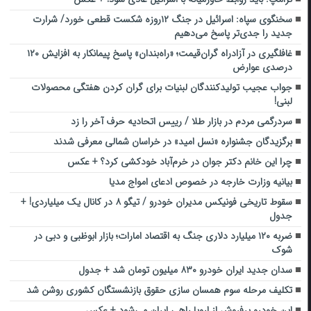
سخنگوی سپاه: اسرائیل در جنگ ۱۲روزه شکست قطعی خورد/ شرارت
جدید را ‌جدی‌تر پاسخ می‌دهیم
غافلگیری در آزادراه گران‌قیمت؛ «راه‌بندان» پاسخ پیمانکار به افزایش ۱۲۰
درصدی عوارض
جواب عجیب تولیدکنندگان لبنیات برای گران کردن هفتگی محصولات
لبنی!
سردرگمی مردم در بازار طلا / رییس اتحادیه حرف آخر را زد
برگزیدگان جشنواره «نسل امید» در خراسان شمالی معرفی شدند
چرا این خانم دکتر جوان در خرم‌آباد خودکشی کرد؟ + عکس
بیانیه وزارت خارجه در خصوص ادعای امواج مدیا
سقوط تاریخی فونیکس مدیران خودرو / تیگو ۸ در کانال یک میلیاردی! +
جدول
ضربه ۱۲۰ میلیارد دلاری جنگ به اقتصاد امارات؛ بازار ابوظبی و دبی در
شوک
سدان جدید ایران خودرو ۸۳۰ میلیون تومان شد + جدول
تکلیف مرحله سوم همسان‌ سازی حقوق بازنشستگان کشوری روشن شد
این خودرو پرفروش از اروپا راهی ایران می‌شود + عکس