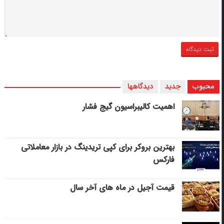
محبوب
جدید
دیدگاهها
اهمیت کالیبراسیون گیج فشار
بهترین بروکر برای کپی‌ تریدینگ در بازار معاملاتی
فارکس
قیمت آجیل در ماه های آخر سال