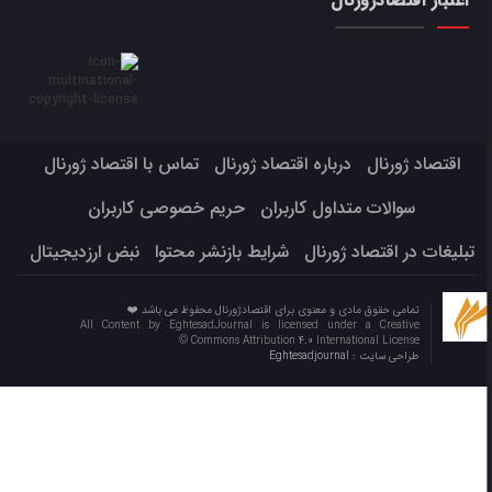
اعتبار اقتصادژورنال
اقتصاد ژورنال
درباره اقتصاد ژورنال
تماس با اقتصاد ژورنال
سوالات متداول کاربران
حریم خصوصی کاربران
تبلیغات در اقتصاد ژورنال
شرایط بازنشر محتوا
نبض ارزدیجیتال
تمامی حقوق مادی و معنوی برای اقتصادژورنال محفوظ می باشد ❤️
All Content by EghtesadJournal is licensed under a Creative
Commons Attribution 4.0 International License ©️
طراحی سایت :
Eghtesadjournal