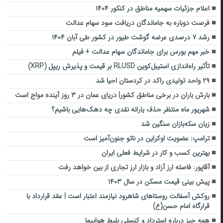
اعلام جزئیات سهمیه مناطق در کنکور ۱۴۰۴
فرصت دوباره به جاماندگان دریافت سود سهام عدالت
رشد ۷ درصدی عرضه گوشت طیور در کشور طی آبان ۱۴۰۴
خبر مهم بورس برای جاماندگان سهام عدالت + فیلم
تأثیر راه‌اندازی استیبل‌کوین RLUSD بر قیمت و پذیرش ریپل (XRP)
۲۹ واحد تولیدی راکد در کردستان احیا شد
بارش باران در برخی مناطق کشور| دریای عمان در ۳ روز آینده مواج است
شهریور ماه منتظر حذف یارانه نقدی چه دهک‌هایی باشیم؟
زیان سکه‌بازان سنگین شد
ترامپ: عضویت اوکراین در ناتو جنون‌آمیز است
بهترین کسب و کار در شرایط فعلی ایران
آقاپور: فاصله ارز آزاد و بازار ارز تجاری از بین خواهد رفت
پیش بینی قیمت مسکن در سال ۱۴۰۳
روکش آسفالت روستاهای شاهرود نیازمند اعتبار است | عقد قرارداد با
قرارگاه امام حسن(ع)
همه چیز درباره استرداد و کنسلی بلیط هواپیما