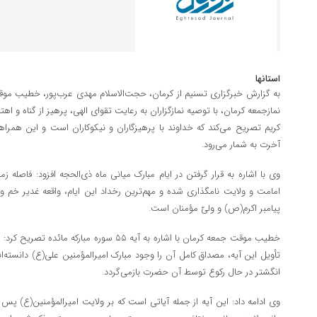
استانها
به گزارش خبرگزاری تسنیم از کرمان، حجت‌الاسلام مهدی عرب‌پور، خطیب موقت
نمازجمعه کرمان، با توصیه نمازگزاران به رعایت تقوای الهی، پرهیز از گناه و اهت
کریم تصریح می‌کند که خداوند با پرهیزگاران و نیکوکاران است و این همراهی
آخرت به شمار می‌رود.
وی با اشاره به قرار گرفتن در ایام مبارک میانی ماه ذی‌الحجه افزود: فاصله زم
امامت و ولایت نامگذاری شده و مهم‌ترین رخداد این ایام، واقعه غدیر خم
پیامبر اکرم(ص) و ولیّ مؤمنان است.
خطیب موقت جمعه کرمان با اشاره به آیه ۵۵ سوره م
تأویل این آیه، مصداق کامل آن را وجود مبارک امیرالمؤمنین علی(ع) دانسته‌ا
انگشتر در حال رکوع توسط آن حضرت بازمی‌گردد.
وی ادامه داد: این آیه از جمله آیاتی است که بر ولایت امیرالمؤمنین(ع) پس ا