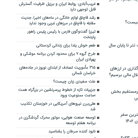
غریب‌آبادی: روابط ایران و برزیل ظرفیت گسترش
قابل توجهی دارد
رشد قاچاق لوازم خانگی در ماه‌های اخیر/ جدیت
چیست؟
مقابله با قاچاق در مرزهای غربی وجود ندارد
تیزر| گفت‌وگوی فارس با رئیس پلیس راهور
پایتخت
تر تا پایان سال
طعم خوش یلدا برای زندانی کردستانی
طرح گروه ۷ برای محدود کردن برنامه موشکی و
پهپادی ایران
۳۱۵ مأموریت تصادف از ابتدای نوروز در جاده‌های
گذاری در ارزهای
خراسان شمالی
لال مالی برسیم؟
علت سفیدی زبان چیست؟
جزییات تازه از خطوط پرسرنشین در بزرگراه همت
یرمستقیم بخش
؛ساعت ممنوعیت ورود
س
هلی‌برن نیروهای آمریکایی در خوزستان تکذیب
شد
نترین سفر
توسعه صنعت هوایی، موتور محرک گردشگری در
۱۴
برنامه هفتم توسعه
نابود کننده سرطان را بشناسید
 ۲۰۲۳