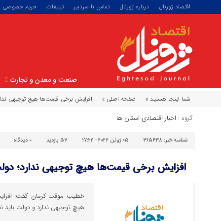
اقتصاد ژورنال
درباره ژورنال
تماس با سردبیر
تبلیغات
حریم خصوصی
صنعت و معدن و تجارت
شما اینجا هستید »
صفحه اصلی »
افزایش برخی قیمت‌ها هیچ توجیهی ندار
گروه :
اخبار اقتصادی استان ها
شناسه خبر:
315438
05 ژوئن 2026 - 17:22
57 بازدید
۰
دیدگاه
افزایش برخی قیمت‌ها هیچ توجیهی ندارد؛ دولت
خطیب موقت کرمان گفت: افزایش
هیچ توجیهی ندارد و دولت باید نظ