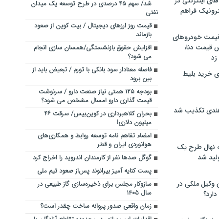
های اینترنتی در
شد/ سهم ۴۵ درصدی در طرح توسعه یک میدان
ترونیک فراهم
نفتی
قیمت روز ارزهای دیجیتال / بیت کوین از صعود
بازماند
 قیمت خودروهای
 قیمت دنا،
افزایش حقوق بازنشستگی/همسان سازی انجام
می شود؟
 زد
فاصله معنادار سود بانکی با تورم / تبعیض باید از
ی خرید بلیط
بین برود
بودجه ۱۲۵ همتی نیاز صنعت دارو / سرنوشت
قیمت گذاری دارو امسال مشخص می شود؟
هندی تکذیب شد
بحران کلاهبرداری در کوین‌بیس/ سرقت ۴۶
میلیون‌ دلاری!
امضاء تفاهم نامه توسعه روابط و همکاری‌های
هوانوردی ایران و قطر
له نهال طرح یک
لید شد
گوگل صدها نفر از کارمندان اندروید را اخراج کرد
پست کنایه آمیز بیرانوند پس‌از صعود تیم ملی
ن وکیل ملکی در
سازوکار مجلس برای ذخیره‌سازی گاز طبیعی در
سال ۱۴۰۵
دارد؟
زمان واقعی صدور پروانه ساخت چقدر است؟