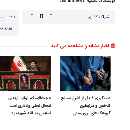
نویسنده:
تسنیم tasnimnews
اشتراک گذاری :
لینک کوتا
p=315438
📰 اخبار مشابه را مشاهده می کنید
دستگیری ۸ نفر از اشرار مسلح
حجت‌الاسلام نواب: اربعین
شاخص و مرتبطین
امسال تجلی وفاداری امت
گروهک‌های تروریستی
اسلامی به قائد شهیدبود