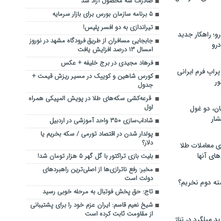
صادرات سه محصول آزاد شد
۵ برنامه سازمان بورس برای بازار سرمایه
تیراندازی به دو افسر پلیس!
؛ راهکار جدید
جابجایی مسافران از طریق فرودگاه مشهد در نوروز
رو
امسال ۱۳ درصد افزایش یافت
فرهاد مجیدی در برج خلیفه + عکس
راپ فرم ایرانی
کورس شاهین و کوییک در مسیر ریزش قیمت +
ور
جدول
قرعه‌کشی سکه‌های طلا در پویش المپیکی همراه
اول
ان، دو غول
ار
شاداب‌سازی ۳۵۰ واحد آموزشی در اردبیل
پولدار شدن در اقتصاد تورمی / سکه بخریم یا
دلار؟
ی معاملات طلا
های آنها
بلیت بازی تراکتور با گل گهر ۵ هزار تومان شد!
مخبر: رفع ناترازی‌ها از اصلی‌ترین راهبردهای
دولت است
ته دوم نخریم؟
تاج: حق پخش فوتبال به مرحله خوبی رسید
شیخ نعیم قاسم: ایران عزم خود را برای پشتیبانی
از مقاومت ثابت کرده است
 میلگرد در تناژ