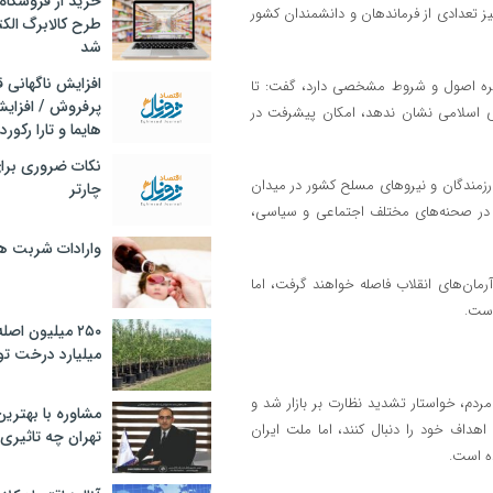
خرید از فروشگاه‌
ز تعدادی از فرماندهان و دانشمندان کشور
طرح کالابرگ الک
شد
افزایش ناگهانی
کره اصول و شروط مشخصی دارد، گفت: تا
پرفروش / افزایش
ری اسلامی نشان ندهد، امکان پیشرفت در
هایما و تارا رکورد
نکات ضروری برا
 رزمندگان و نیروهای مسلح کشور در میدان
چارتر
ور در صحنه‌های مختلف اجتماعی و سیاسی،
وارادات شربت 
رمان‌های انقلاب فاصله خواهند گرفت، اما
است.
۲۵۰ میلیون اص
میلیارد درخت تو
دم، خواستار تشدید نظارت بر بازار شد و
مشاوره با بهتری
هداف خود را دنبال کنند، اما ملت ایران
تهران چه تاثیری 
ده است.