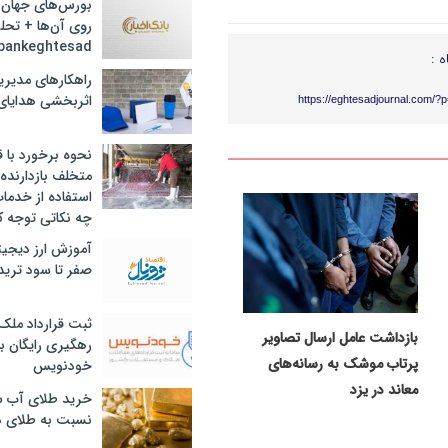
بورس‌های جهان 
روی آن‌ها + تحل
bankeghtesad
ه :
راهکارهای مدیری
اثربخشی هدایای 
https://eghtesadjournal.com/?
نحوه برخورد با ق
متخلف بازدارنده
استفاده از خدما
چه نکاتی توجه ک
آموزش ارز دیجیت
صفر تا سود ترید 
ثبت قرارداد ملک
بازداشت عامل ارسال تصاویر
رهگیری رایگان با
پرتاب موشک به رسانه‌های
خودنویس
معاند در یزد
خرید طلای آب ش
نسبت به طلای د