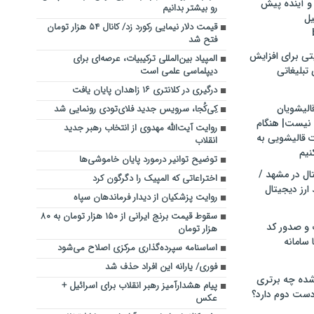
و آینده پیش
رو بیشتر بدانیم
یل
قیمت دلار نیمایی رکورد زد/ کانال ۵۴ هزار تومان
فتح شد
تی برای افزایش
المپیاد بین‌المللی ترکیبیات، عرصه‌ای برای
تبلیغاتی
دیپلماسی علمی است
درگیری در کلانتری ۱۶ زاهدان پایان یافت
الیشویان
کِی‌کُجا، سرویس جدید فلای‌تودی رونمایی شد
 نیست| هنگام
روایت آیت‌الله مهدوی از انتخاب رهبر جدید
ت قالیشویی به
انقلاب
نیم
توضیح توانیر درمورد پایان خاموشی‌ها
ال در مشهد /
اختراعاتی که المپیک را دگرگون کرد
ارز دیجیتال
روایت پزشکیان از دیدار فرماندهان سپاه
سقوط قیمت برنج ایرانی از ۱۵۰ هزار تومان به ۸۰
 و صدور کد
هزار تومان
 سامانه
اساسنامه سپرده‌گذاری مرکزی اصلاح می‌شود
فوری/ یارانه این افراد حذف شد
ده چه برتری
پیام هشدارآمیز رهبر انقلاب برای اسرائیل +
ست دوم دارد؟
عکس