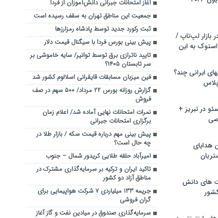
آغاز امتحانات جبرانی دانش‌آموزان از فردا
جمعیت این مناطق تهران به سقف رسیده است
ثبت رکورد جدید توسط پادشاه رمزارزها
بازار لپ‌تاپ /
پیش بینی بورس فردا با سیگنال قیمت دلار
استوک به این
تایید ناترازی برق توسط توانیر/ سایه خاموشی بر
سر تابستان ۱۴۰۵؟
ماشین لباسشویی‎های ایرانی چند؟
فین میزبان مسابقات قایقرانی اسلالوم کشور شد
 پلاس
گزارش روزانه بورس ۲۲ مرداد/ ۵۰۰ سهم در صف
فروش
و در تبریز +
نمرات امتحانات نهایی آماده شد/ اعلام زمان
صی
برگزاری امتحانات جبرانی
پیش بینی مهم درباره قیمت سکه / بازار طلا در
چه حال است؟
ن هدایای
تریان
امیرآباد حلقه طلایی کریدور شمال – جنوب
تاکید ایران و ترکیه بر سرمایه‌گذاری مشترک در
مناطق آزاد دو کشور
ت های دانش
جریمه ۱۳۳ میلیاردی ۷ شرکت هواپیمایی برای
کشور
گران‌ فروشی
سرمایه‌گذاری صندوق در میادین نفت و گاز آغاز