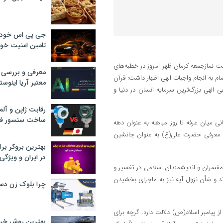
جی پی اس خودرو
تامین امنیت خود
 نمازجمعه کرمان ظهر امروز در خطبه‌های
معرفی و بررسی پ
مام به انجام واجبات الهی اظهار داشت: قرآن
معتبر آریا اینوست
 الهی بزرگ‌ترین سرمایه انسان در دنیا و
رقابت ژاپن و آلم
ساخت سنسور فش
انی میان عرفه تا روز مباهله به عنوان دهه
 و معرفی حضرت علی(ع) به عنوان جانشین
بهترین بروکر برا
در ایران و ویژگی‌
بارکه مائده تصریح کرد: مفسران و اندیشمندان اسلامی در تفسیر و
ند و شأن نزول آیه نیز به ماجرای بخشیدن
چرا بلوک زن دس
ز پیامبر اسلام(ص) دلالت دارد. گرچه برای
بهترین روش خرید