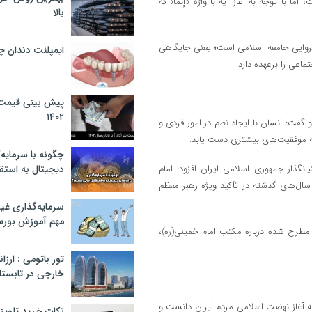
با توجه به آغاز آیه با واژه «إنّما» که
بالا
نروایی جامعه اسلامی است؛ یعنی جایگاهی
ایمپلنت دندان 
اعی را برعهده دارد.
پیش بینی قیمت ت
۱۴۰۲
و گفت: انسان با ایجاد نظم در امور فردی و
به موفقیت‌های بیشتری دست یابد.
چگونه با سرمایه‌
انگذار جمهوری اسلامی ایران افزود: امام
دیجیتال به استق
سال‌های گذشته در تأکید ویژه رهبر معظم
سرمایه‌گذاری غ
مهم آموزش بور
 مطرح شده درباره مکتب امام خمینی(ره)،
تور باتومی : ارزا
خارجی در تابستان ۰۲
گرد قیام ۱۵ خرداد، این روز را نقطه آغاز نهضت اسلامی مردم ایران دانست و
نکات خرید تلویزیون