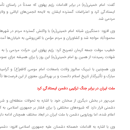
گفت: امام خمینی(ره) در برابر اقدامات رژیم پهلوی که عمدتاً در راستای تأ
ایستادگی کرد و اعتراضات گسترده ایشان به لایحه انجمن‌های ایالتی و ولای
مردمی شد.
وی افزود: دستگیری شبانه امام خمینی(ره) با واکنش گسترده مردم در شهره
محمودآباد مواجه شد و کشاورزان و مردم مؤمن با کفن‌پوشی به خیابان‌ها آمدند 
خطیب موقت جمعه کرمان تصریح کرد: رژیم پهلوی این حرکت مردمی را به ش
شهادت رسیدند؛ از همین رو امام خمینی(ره) این روز را برای همیشه عزای عمومی
وی همچنین با تبریک سالروز ولادت باسعادت امام موسی کاظم(ع) و گرامیداشت
مبارک و تأثیرگذار تاریخ اسلام دانست و بر بهره‌گیری معنوی از این فرصت‌ها تأک
ملت ایران در برابر جنگ ترکیبی دشمن ایستادگی کرد
عرب‌پور در بخش دیگری از سخنان خود با اشاره به تحولات منطقه‌ای و شرای
دشمنی قرار دارد که شیوه‌های مختلفی را برای فشار بر جمهوری اسلامی به
اعلام شده، اما رویارویی دشمن با ملت ایران در ابعاد مختلف همچنان ادامه دارد
وی با اشاره به اقدامات خصمانه دشمنان علیه جمهوری اسلامی افزود: دشمن 