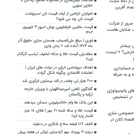
اقدامات ایمن‌سازی در محدوده تقاطع آزادگان با
ن از نگاه سایت
خلازیر جنوبی
صاد آفرین
نانوایان ناراضی از ثبات قیمت نان /سرنوشت
قیمت نان چه می شود؟
سرور از شرکت
قیمت ماشین ظرفشویی بوش امروز ۳ شهریور
 شتابان هاست
۱۴۰۲
فوری | مبلغ علی‌الحساب همسان سازی حقوق آذر
ی بیشتر
ماه ۱۴۰۳ آماده شد + زمان واریز
خارجی؟ + لیست
سقف‌زنی قیمت طلا و سکه؛ تحلیف ترامپ اثرگذار
شد؟
اهداف دیپلماسی انرژی در دولت های ایران |
م حسابداری
تعاملات اقتصادی چگونه شکل گرفت
ه و به صرفه
۶۰۰ هزار تن چغندر در قند بیستون فرآوری شد
گفتگوی تلفنی امیرعبداللهیان با وزیران خارجه
ای پاتوبیولوژی
ترکیه و پاکستان
 در تشخیص
این بانک ها وام ۵۵۰میلیونی مسکن میدهند
قیمت طلا و سکه شنبه ۲۱ مهر | طلای ۱۸ عیار
خصوصی سازی
افسار پاره کرد!
تصاد کلان در
کشف ۱۰۹ قبضه سلاح شکاری در دماوند
درباره ۳ رویداد مهم آزادسازی توکن در هفته پیش