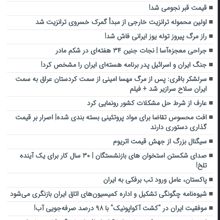
قیمت قبر نجومی شد!
اولین محموله ترانزیت خارجی از مبدأ گمرک خسروی ترانزیت شد
راز مرگ پیروز توله‌ یوز ایرانی فاش شد!
جراحی معجزه‌آسا | نجات جنین ۳۴ هفته‌ای در شکم مادر
جنگ ایران و اسرائیل پدر برنامه هسته‌ای ایران را مشخص کرد!
سرلشکر باقری: پس از مرگ مهسا امینی از سمت کردستان عراق به سمت
ایران سلاح سرازیر شد + فیلم
عارف از شرط حل مشکلات کشور رونمایی کرد
افت محسوس تقاضا برای مواد پروتئینی بسته بندی شده| اصرار بر قیمت
گذاری دستوری دارند
سیگنال بزرگ از جهش قیمت اتریوم
صدای شکستن استخوان‌ های بازنشستگان | ۳۰ سال کار برای یک آینده
تلخ!
پاکستان، عامل ورود تب برفکی به ایران
شیوه‌نامه چگونگی تشکیل و اداره کمیسیون‌های اتاق ایران بازنگری می‌شود
موفقیت ایران در "کشت آکواپونیک" با ۹۸ درصد صرفه‌جویی آب!