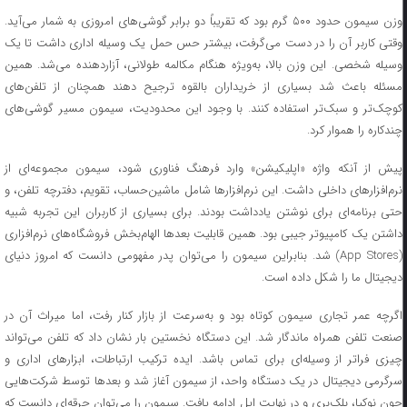
وزن سیمون حدود ۵۰۰ گرم بود که تقریباً دو برابر گوشی‌های امروزی به شمار می‌آید.
وقتی کاربر آن را در دست می‌گرفت، بیشتر حس حمل یک وسیله اداری داشت تا یک
وسیله شخصی. این وزن بالا، به‌ویژه هنگام مکالمه طولانی، آزاردهنده می‌شد. همین
مسئله باعث شد بسیاری از خریداران بالقوه ترجیح دهند همچنان از تلفن‌های
کوچک‌تر و سبک‌تر استفاده کنند. با وجود این محدودیت، سیمون مسیر گوشی‌های
چندکاره را هموار کرد.
پیش از آنکه واژه «اپلیکیشن» وارد فرهنگ فناوری شود، سیمون مجموعه‌ای از
نرم‌افزارهای داخلی داشت. این نرم‌افزارها شامل ماشین‌حساب، تقویم، دفترچه تلفن، و
حتی برنامه‌ای برای نوشتن یادداشت بودند. برای بسیاری از کاربران این تجربه شبیه
داشتن یک کامپیوتر جیبی بود. همین قابلیت بعدها الهام‌بخش فروشگاه‌های نرم‌افزاری
(App Stores) شد. بنابراین سیمون را می‌توان پدر مفهومی دانست که امروز دنیای
دیجیتال ما را شکل داده است.
اگرچه عمر تجاری سیمون کوتاه بود و به‌سرعت از بازار کنار رفت، اما میراث آن در
صنعت تلفن همراه ماندگار شد. این دستگاه نخستین بار نشان داد که تلفن می‌تواند
چیزی فراتر از وسیله‌ای برای تماس باشد. ایده ترکیب ارتباطات، ابزارهای اداری و
سرگرمی دیجیتال در یک دستگاه واحد، از سیمون آغاز شد و بعدها توسط شرکت‌هایی
چون نوکیا، بلک‌بری و در نهایت اپل ادامه یافت. سیمون را می‌توان جرقه‌ای دانست که