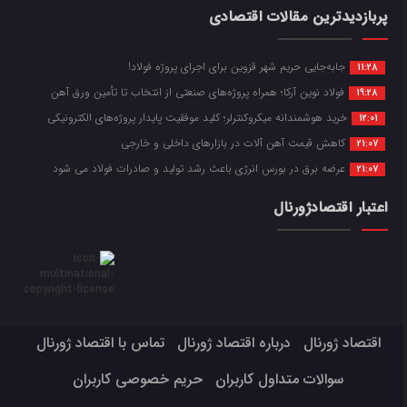
پربازدیدترین مقالات اقتصادی
جابه‌جایی حریم شهر قزوین برای اجرای پروژه فولاد!
11:28
فولاد نوین آرکا؛ همراه پروژه‌های صنعتی از انتخاب تا تأمین ورق آهن
19:28
خرید هوشمندانه میکروکنترلر؛ کلید موفقیت پایدار پروژه‌های الکترونیکی
12:01
کاهش قیمت آهن آلات در بازارهای داخلی و خارجی
21:07
عرضه برق در بورس انرژی باعث رشد تولید و صادرات فولاد می شود
21:07
اعتبار اقتصادژورنال
اقتصاد ژورنال
درباره اقتصاد ژورنال
تماس با اقتصاد ژورنال
سوالات متداول کاربران
حریم خصوصی کاربران