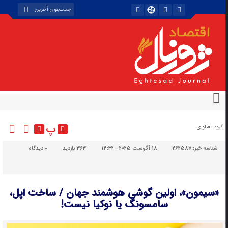
پ
گروه :
فناوری
شناسه خبر:
262587
18 آگوست 2025 - 14:32
363 بازدید
۰
دیدگاه
«سیمون»، اولین گوشی هوشمند جهان / ساخت اپل،
سامسونگ یا نوکیا نیست!