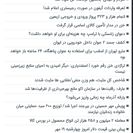
تعرفه واردات آیفون در صورت رجیستری اعلام شد!
انجام هزار و ۳۲۳ پرواز ورودی و خروجی اربعین
خزر در مدار تأمین کالای اساسی قرار گرفت
دعوای زلنسکی با ترامپ چه هزینه‌ای برای او خواهد داشت؟
کشف جسد ۲ جوان داخل خودرویی در ایوان
مترو تهران از امشب برای استفاده به عنوان پناهگاه، ۲۴ ساعته باز خواهد
بود
تراژدی خزر رقم خورد | اسفندیاری: دیگر امیدی به احیای منابع زیرزمینی
نیست
شاخص کل مثبت، هم وزن منفی/طلایی ها مثبت شدند
عارف: رقابت‌ها در سازمان اکو مانع بهره‌برداری از ظرفیت‌ها شد
یارانه آذرماه چه زمانی واریز می‌شود؟
پویش مهر حسینی در بیرجند اجرا شد/ توزیع ۶۰۰ سبد حمایتی میان
خانواده زندانیان نیازمند
معامله ۲ میلیون و ۶۵۸ هزار تن انواع محصول در بورس کالا
پیش بینی قیمت دلار امروز چهارشنبه ۱۹ مهر