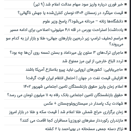
خبر فوری درباره واریز سود سهام عدالت اعلام شد (۹ تیر)
قیمت میلگرد در زمستان ۱۴۰۴؛ نوسان کنترل‌شده یا جهش ناگهانی؟
دانشگاه‌ها زنانه – مردانه می‌شود؟/ پاسخ وزیر علوم
یادداشت| استراحت بورس در قله ۴٫۱ میلیونی؛ اصلاحی برای ادامه مسیر
مراسم تحلیف ترامپ زیر ذره‌بین بازارهای جهانی؛ طلا و بازار ارز به کدام سو
می‌روند؟
ماجرای ترک‌های ۳ ستون پل میرداماد و بستن تسمه روی آن‌ها چه بود؟
تردد اتباع خارجی از این مرز ممنوع شد
حاجی‌بابایی: کشورهای اروپایی نباید پیرو بلامنازع آمریکا باشند
افزایش قیمت نفت در جهان | احتمال انتقام ایران قوت گرفت!
اعلام زمان واریز حقوق بازنشستگان تامین اجتماعی شهریور ۱۴۰۲
حقوق بازنشستگان تامین اجتماعی بانک رفاه به ۱۱ میلیون تومان می رسد؟
شهادت یک پاسدار در سیستان‌وبلوچستان + عکس
زمان برگزاری حراج شمش طلا اعلام شد | قیمت سکه و طلا در بازار امروز
مازندران رکورددار سفرهای نوروزی| مسافران کجا اقامت می کنند؟
نزاع دسته جمعی مسلحانه در بویراحمد با ۲ کشته