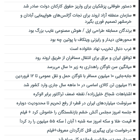
دستور طوفانی پزشکیان برای واریز حقوق کارکنان دولت صادر شد
سازمان منطقه آزاد اروند برای نجات آژانس‌های هواپیمایی آبادان و
خرمشهر تصمیم فوری بگیرد
برندگان مسابقه طراحی اپل / هوش مصنوعی غایب بزرگ بود
محورهای دیدار و رایزنی ویتکاف با پوتین چه بود
غرب دنبال تخریب نهاد خانواده است
توافق ایران و عراق برای انتقال مسافران از طریق اروند رود
میانگین سن ناوگان راهداری به زیر ۱۰ سال می‌رسد
جابه‌جایی ۱۰ میلیون مسافر با ناوگان حمل و نقل عمومی تا ۱۲ فروردین
۲۱ میلیون تن کالای اساسی در ۱۰ ماهه سال جاری وارد کشور شد
اشتباهات شجاع خلیل‌زاده/ نقطه ضعف تراکتور برابر الوکره
سرنوشت میلیاردهای ایران در قطر؛ از رفع تحریم تا محدودیت دوباره
جلسه امروز مجلس آتش خشم بازنشستگان را خاموش کرد + فیلم
قیمت طلا و سکه امروز سه شنبه ۱ آبان | سکه ۵۵ میلیون را رد کرد!
درخواست برای پیگیری قتل کارگردان معروف+فیلم
سردار وحیدی جانشین فرمانده کل سپاه شد