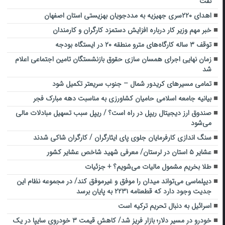
نفت
اهدای ۲۲۰سری جهیزیه به مددجویان بهزیستی استان اصفهان
خبر مهم وزیر کار درباره افزایش دستمزد کارگران و کارمندان
توقف ۳ ساله کارگاه‌های مترو منطقه ۲۰ در ایستگاه بودجه
زمان نهایی اجرای همسان سازی حقوق بازنشستگان تامین اجتماعی اعلام
شد
تمامی مسیرهای کریدور شمال – جنوب سریعتر تکمیل شود
بیانیه جامعه اسلامی حامیان کشاورزی به مناسبت دهه مبارک فجر
صندوق ارز دیجیتال ریپل در راه است؟ / ریپل سبب تسهیل مبادلات مالی
می‌شود
سنگ اندازی کارفرمایان جلوی پای ایثارگران / کارگران شاکی شدند
عشایر ۵ استان در لرستان/ معرفی شهید شاخص عشایر کشور
طلا بخریم مشمول مالیات می‌شویم؟ + جزئیات
دیپلماسی می‌تواند میدان را موفق و غیرموفق کند/ در مجموعه نظام این
جدیت وجود دارد که قطعنامه ۲۲۳۱ به پایان برسد
اسرائیل به دنبال تحریم ترکیه است
خودرو در مسیر دلار؛ بازار فریز شد/ کاهش قیمت ۳ خودروی سایپا در یک