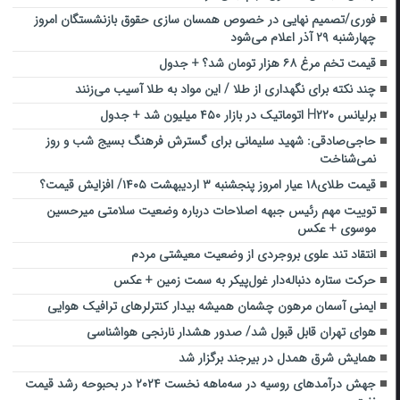
فوری/تصمیم نهایی در خصوص همسان سازی حقوق بازنشستگان امروز
چهارشنبه ۲۹ آذر اعلام می‌شود
قیمت تخم مرغ ۶۸ هزار تومان شد؟ + جدول
چند نکته برای نگهداری از طلا / این مواد به طلا آسیب می‌زنند
برلیانس H۲۲۰ اتوماتیک در بازار ۴۵۰ میلیون شد + جدول
حاجی‌صادقی: شهید سلیمانی برای گسترش فرهنگ بسیج شب و روز
نمی‌شناخت
قیمت طلای۱۸ عیار امروز پنجشنبه ۳ اردیبهشت ۱۴۰۵/ افزایش قیمت؟
توییت مهم رئیس جبهه اصلاحات درباره وضعیت سلامتی میرحسین
موسوی + عکس
انتقاد تند علوی بروجردی از وضعیت معیشتی مردم
حرکت ستاره دنباله‌دار غول‌پیکر به سمت زمین + عکس
ایمنی آسمان مرهون چشمان همیشه بیدار کنترلرهای ترافیک هوایی
هوای تهران قابل قبول شد/ صدور هشدار نارنجی هواشناسی
همایش شرق همدل در بیرجند برگزار شد
جهش درآمدهای روسیه در سه‌ماهه نخست ۲۰۲۴ در بحبوحه رشد قیمت