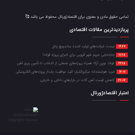
تمامی حقوق مادی و معنوی برای اقتصادژورنال محفوظ می باشد 🥰
پربازدیدترین مقالات اقتصادی
لیست شرکت‌های تولید کننده ساندویچ پانل
19:27
جابه‌جایی حریم شهر قزوین برای اجرای پروژه فولاد!
11:28
فولاد نوین آرکا؛ همراه پروژه‌های صنعتی از انتخاب تا تأمین ورق آهن
19:28
خرید هوشمندانه میکروکنترلر؛ کلید موفقیت پایدار پروژه‌های الکترونیکی
12:01
کاهش قیمت آهن آلات در بازارهای داخلی و خارجی
21:07
اعتبار اقتصادژورنال