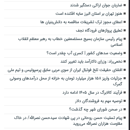
ضاربان جوان اراکی دستگیر شدند
هنوز تهران بر استان البرز سایه افکنده است
اعطای مجوز ترک تشریفات مناقصه به دانش‌بنیان ها
تعلیق پروازهای فرودگاه نجف
پیام رئیس سازمان بسیج مستضعفین خطاب به رهبر معظم انقلاب
اسلامی
وضعیت سدهای کشور | کسری آب چقدر است؟
نخعی‌راد: وزرای ناکارآمد باید تغییر کنند
افشای حقیقت تلخ فوتبال ایران از سوی مربی سابق پرسپولیس و تیم ملی
جزئیات واریز ۱۵۸ هزار میلیارد تومان به خزانه از محل درآمدهای وصولی
گمرک
فرآیند کالابرگ در سال ۱۴۰۵ ادامه دارد
توصیه مهم به فروشندگان دلار
در صحن شورای شهر چه گذشت؟
پیام تسلیت حسن روحانی در پی شهادت سیدحسن نصرالله/ در خاک
مقاومت هزاران نصرالله می‌روید