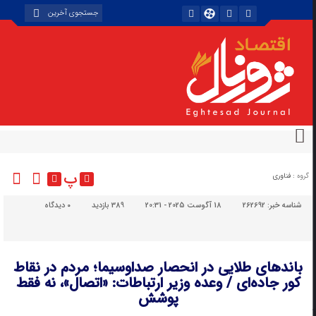
پ
گروه :
فناوری
شناسه خبر:
262692
18 آگوست 2025 - 20:31
389 بازدید
۰
دیدگاه
باندهای طلایی در انحصار صداوسیما؛ مردم در نقاط
کور جاده‌ای / وعده وزیر ارتباطات: «اتصال»، نه فقط
پوشش