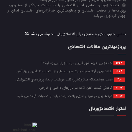
📰 اقتصاد ژورنال، تمامی اخبار اقتصادی را به صورت خودکار از معتبرترین
روزنامه‌ها و مجلات اقتصادی و پربازدیدترین خبرگزاری‌های اقتصادی ایران و
جهان گردآوری می‌کند.
تمامی حقوق مادی و معنوی برای اقتصادژورنال محفوظ می باشد 🥰
پربازدیدترین مقالات اقتصادی
جابه‌جایی حریم شهر قزوین برای اجرای پروژه فولاد!
11:28
فولاد نوین آرکا؛ همراه پروژه‌های صنعتی از انتخاب تا تأمین ورق آهن
19:28
خرید هوشمندانه میکروکنترلر؛ کلید موفقیت پایدار پروژه‌های الکترونیکی
12:01
کاهش قیمت آهن آلات در بازارهای داخلی و خارجی
21:07
عرضه برق در بورس انرژی باعث رشد تولید و صادرات فولاد می شود
21:07
اعتبار اقتصادژورنال