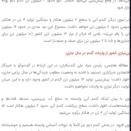
می‌دهد. در واقع پیش‌بینی می‌شود امسال تنها حدود ۶ میلیون تن گندم دیم روانه
بازار شود.
در سوی دیگر، گندم آبی با سطح ۲ میلیون هکتار و میانگین تولید ۴ تن در هکتار،
سهمی حدود ۸ میلیون تن خواهد داشت. مجموع این دو، عددی در حدود ۱۴ میلیون
تن را رقم می‌زند؛ رقمی که فراتر از نیاز ۱۲ میلیون تنی کشور (۱۰ میلیون تن برای
خبازی‌ها و ۱٫۵ تا ۲ میلیون تن برای صنف و صنعت) است.
بی‌نیازی کشور از واردات گندم در سال جاری
عطاالله هاشمی، رئیس بنیاد ملی گندمکاران، در این ارتباط در گفت‌وگو با خبرنگار
اقتصادی خبرگزاری تسنیم، با اشاره به وضعیت مطلوب بارندگی‌ها در سال زراعی جاری،
اظهار داشت: پیش‌بینی تولید ۱۴ میلیون تن گندم در کشور وجود دارد و با این میزان
تولید، دیگر نیازی به واردات نخواهیم داشت.
وی با بیان اینکه گندم آبی وابسته به منابع آب زیرزمینی، سدها، قنات‌ها و
چشمه‌هاست، اظهار داشت: سطح زیرکشت گندم آبی حدود ۲ میلیون هکتار است که
میانگین تولید آن ۴ تن در هکتار برآورد می‌شود.
وی افزود: در بخش گندم دیم نیز کاملاً به نزولات آسمانی وابسته هستیم و خوشبختانه