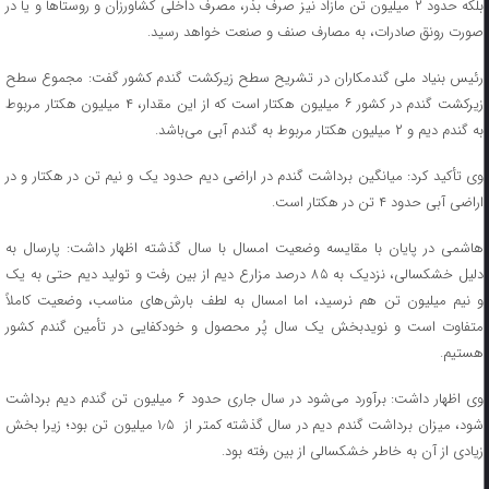
بلکه حدود ۲ میلیون تن مازاد نیز صرف بذر، مصرف داخلی کشاورزان و روستاها و یا در
صورت رونق صادرات، به مصارف صنف و صنعت خواهد رسید.
رئیس بنیاد ملی گندمکاران در تشریح سطح زیرکشت گندم کشور گفت: مجموع سطح
زیرکشت گندم در کشور ۶ میلیون هکتار است که از این مقدار، ۴ میلیون هکتار مربوط
به گندم دیم و ۲ میلیون هکتار مربوط به گندم آبی می‌باشد.
وی تأکید کرد: میانگین برداشت گندم در اراضی دیم حدود یک و نیم تن در هکتار و در
اراضی آبی حدود ۴ تن در هکتار است.
هاشمی در پایان با مقایسه وضعیت امسال با سال گذشته اظهار داشت: پارسال به
دلیل خشکسالی، نزدیک به ۸۵ درصد مزارع دیم از بین رفت و تولید دیم حتی به یک
و نیم میلیون تن هم نرسید، اما امسال به لطف بارش‌های مناسب، وضعیت کاملاً
متفاوت است و نویدبخش یک سال پُر محصول و خودکفایی در تأمین گندم کشور
هستیم.
وی اظهار داشت: برآورد می‌شود در سال جاری حدود ۶ میلیون تن گندم دیم برداشت
شود، میزان برداشت گندم دیم در سال گذشته کمتر از ۱٫۵ میلیون تن بود؛ زیرا بخش
زیادی از آن به خاطر خشکسالی از بین رفته بود.