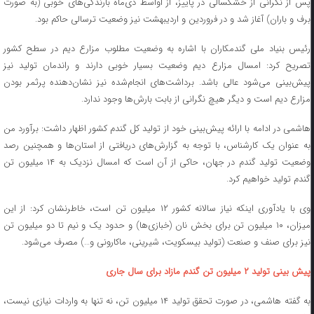
پس از نگرانی از خشکسالی در پاییز، از اواسط دی‌ماه بارندگی‌های خوبی (به صورت
برف و باران) آغاز شد و در فروردین و اردیبهشت نیز وضعیت ترسالی حاکم بود.
رئیس بنیاد ملی گندمکاران با اشاره به وضعیت مطلوب مزارع دیم در سطح کشور
تصریح کرد: امسال مزارع دیم وضعیت بسیار خوبی دارند و راندمان تولید نیز
پیش‌بینی می‌شود عالی باشد. برداشت‌های انجام‌شده نیز نشان‌دهنده پرثمر بودن
مزارع دیم است و دیگر هیچ نگرانی از بابت بارش‌ها وجود ندارد.
هاشمی در ادامه با ارائه پیش‌بینی خود از تولید کل گندم کشور اظهار داشت: برآورد من
به عنوان یک کارشناس، با توجه به گزارش‌های دریافتی از استان‌ها و همچنین رصد
وضعیت تولید گندم در جهان، حاکی از آن است که امسال نزدیک به ۱۴ میلیون تن
گندم تولید خواهیم کرد.
وی با یادآوری اینکه نیاز سالانه کشور ۱۲ میلیون تن است، خاطرنشان کرد: از این
میزان، ۱۰ میلیون تن برای بخش نان (خبازی‌ها) و حدود یک و نیم تا دو میلیون تن
نیز برای صنف و صنعت (تولید بیسکویت، شیرینی، ماکارونی و…) مصرف می‌شود.
پیش بینی تولید ۲ میلیون تن گندم مازاد برای سال جاری
به گفته هاشمی، در صورت تحقق تولید ۱۴ میلیون تن، نه تنها به واردات نیازی نیست،