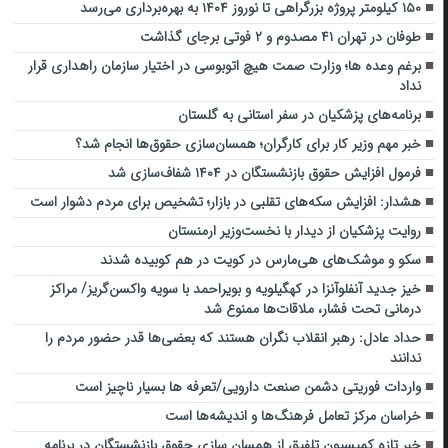
۱۵۰ کیلومتر پروژه بزرگراهی تا نوروز ۱۴۰۴ به بهره‌برداری می‌رسد
طوفان در تهران ۴۱ مصدوم و ۲ فوتی برجای گذاشت
برغم وعده ها؛ وزارت صمت هیچ اتوبوسی در اختیار سازمان راهداری قرار
نداد
برنامه‌های پزشکیان ‌در سفر استانی به گلستان
خبر مهم وزیر کار برای کارگران؛ همسان‌سازی حقوق‌ها انجام شد؟
فرمول افزایش حقوق بازنشستگان در ۱۴۰۴ شفاف‌سازی شد
هشدار: افزایش سکه‌های تقلبی در بازار؛ تشخیص برای مردم دشوار است
روایت پزشکیان از دیدار با نخست‌وزیر ارمنستان
سکو و موشک‌های هی‌مارس در کویت در هم کوبیده شدند
خیز جدید آنفلوآنزا در کهگیلویه و بویراحمد‌ با سویه واکسن‌گریز/ مراکز
درمانی تحت فشار، ملاقات‌ها ممنوع شد
حداد عادل: رهبر انقلاب نگران هستند که بعضی‌ها قدر حضور مردم را
ندانند
واردات فوریتی دشمن صنعت دارویی/تعرفه ها بسیار ناچیز است
خراسان مرکز تعامل فرهنگ‌ها و اندیشه‌ها است
خبر تازه کمیسیون تلفیق از همسان سازی حقوق بازنشستگان در برنامه