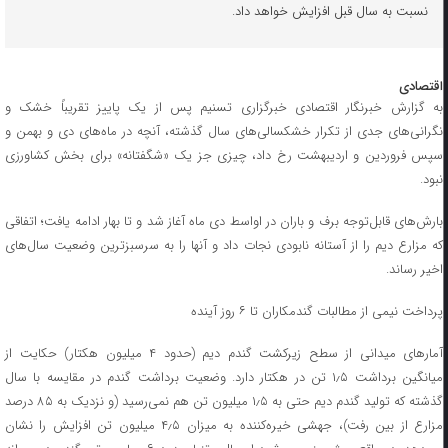
نسبت به سال قبل افزایش خواهد داد.
اقتصادی
به گزارش خبرنگار اقتصادی خبرگزاری تسنیم پس از یک پاییز تقریباً خشک و
نگرانی‌های جدی از تکرار خشکسالی‌های سال گذشته، آنچه در ماه‌های دی و بهمن و
سپس فروردین و اردیبهشت رخ داد، چیزی جز یک «شگفتانه» برای بخش کشاورزی
نبود.
بارش‌های قابل‌توجه برف و باران در اواسط دی ماه آغاز شد و تا بهار ادامه یافت؛ اتفاقی
که مزارع دیم را از آستانه نابودی نجات داد و آنها را به سرسبزترین وضعیت سال‌های
اخیر رساند.
پرداخت نیمی از مطالبات گندمکاران تا ۶ روز آینده
آمارهای میدانی از سطح زیرکشت گندم دیم (حدود ۴ میلیون هکتار) حکایت از
میانگین برداشت ۱٫۵ تن در هکتار دارد. وضعیت برداشت گندم در مقایسه با سال
گذشته که تولید گندم دیم حتی به ۱٫۵ میلیون تن هم نمی‌رسید (و نزدیک به ۸۵ درصد
مزارع از بین رفت)، جهشی خیره‌کننده به میزان ۴٫۵ میلیون تن افزایش را نشان