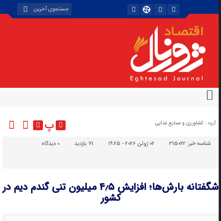
پ
گروه :
کشاورزی و صنایع غذایی
شناسه خبر:
315022
02 ژوئن 2026 - 19:25
71 بازدید
۰
دیدگاه
شگفتانه بارش‌ها؛ افزایش ۴٫۵ میلیون تنی گندم دیم در
کشور