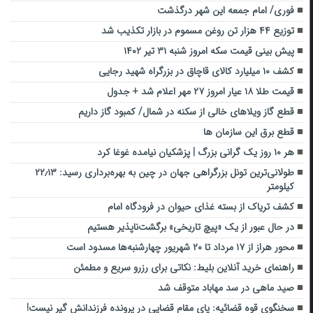
فوری/ امام جمعه این شهر درگذشت
توزیع ۴۴ هزار تن روغن مسموم در بازار تکذیب شد
پیش بینی قیمت سکه امروز شنبه ۳۱ تیر ۱۴۰۲
کشف ۱۰ میلیارد کالای قاچاق در بزرگراه شهید رجایی
قیمت طلا ۱۸ عیار امروز ۲۷ مهر اعلام شد + جدول
قطع گاز ویلاهای خالی از سکنه در شمال/ کمبود گاز داریم
قطع برق این سازمان ها
هر ۱۰ روز یک گرانی بزرگ | پزشکیان نیامده غوغا کرد
طولانی‌ترین تونل بزرگراهی جهان در چین به بهره‌برداری رسید: ۲۲٫۱۳
کیلومتر
کشف تریاک از بسته غذای حیوان در فرودگاه امام
در حال عبور از یک «پیچ تاریخی» برگشت‌ناپذیر هستیم
محور هراز از ۱۷ مرداد تا ۲۰ شهریور چهارشنبه‌ها مسدود است
راهنمای خرید آنلاین بلیط: نکاتی برای رزرو سریع و مطمئن
صید ماهی در سد مهاباد متوقف شد
سخنگوی قوه قضائیه: پای مقام قضایی در پرونده فرزندانش گیر نیست!