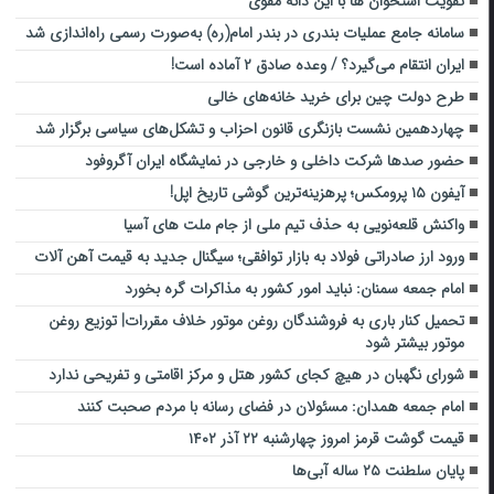
تقویت استخوان‌ ها با این دانه مقوی
سامانه جامع عملیات بندری در بندر امام(ره) به‌صورت رسمی راه‌اندازی شد
ایران انتقام می‌گیرد؟ / وعده صادق ۲ آماده است!
طرح دولت چین برای خرید خانه‌های خالی
چهاردهمین نشست بازنگری قانون احزاب و تشکل‌های سیاسی برگزار شد
حضور صدها شرکت داخلی و خارجی در نمایشگاه ایران آگروفود
آیفون ۱۵ پرومکس؛ پرهزینه‌ترین گوشی تاریخ اپل!
واکنش قلعه‌نویی به حذف تیم ملی از جام ملت های آسیا
ورود ارز صادراتی فولاد به بازار توافقی؛ سیگنال جدید به قیمت‌ آهن آلات
امام جمعه سمنان: نباید امور کشور به مذاکرات گره بخورد
تحمیل کنار باری به فروشندگان روغن موتور خلاف مقررات| توزیع روغن
موتور بیشتر شود
شورای نگهبان در هیچ کجای کشور هتل و مرکز اقامتی و تفریحی ندارد
امام جمعه همدان: مسئولان در فضای رسانه با مردم صحبت کنند
قیمت گوشت قرمز امروز چهارشنبه ۲۲ آذر ۱۴۰۲
پایان سلطنت ۲۵ ساله آبی‌ها