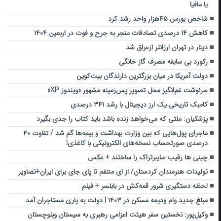
یا مافیا
شاخص بورس ۴۵هزار واحد رشد کرد
کاهش ۱۴ درصدی تصادفات منجر به جرح و فوت در اربعین ۱۴۰۴
دینار در تهران ارزانتر ازعراق شد
رکورد بی سابقه مصرف گاز خانگی
دولت آمریکا در میان بزرگترین دارندگان بیت‌کوین
سرنوشت غم‌انگیز محل تصویر پس‌زمینه مشهور «ویندوز XP»
کامبک تاریخی یک ارز دیجیتال با رشد ۳۴۱ درصدی
پزشکیان: ملتی که می‌خواهد زنده باشد باید کتاب را جدی بگیرد
ماجرای پول‌هایی که بین وزارت بهداشت و بیمه‌ها گم شد / تفاوت ۴۰
درصدی صورتحساب نسخه‌های الکترونیکی با کاغذی!
چینی ها رقیب سایبرتراک را ساختند + عکس
تولیدات هنرمندان کردستان/ از ای منتقم تا پای جای برای ایران+تصاویر
لحظه دستگیری شرور قمه‌کش در بابلسر + فیلم
مبلغ جدید وام ودیعه مسکن در ۱۴۰۳ | دولت به یاری مستاجران آمد
وکیل‌پور: نخستین سفر هیئت اعزامی رهبری به سیستان وبلوچستان