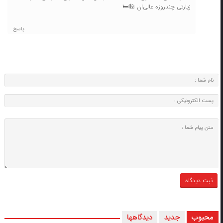
زیارتی چندروزه عالی‌ان 🕌🛏️
پاسخ
محبوب
جدید
دیدگاهها