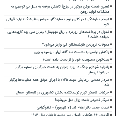
تعیین قیمت روغن موتور در برزخ| کاهش عرضه به دلیل بی توجهی به
مشکلات تولید روغن
«بودجه فرهنگی» در کانون توجه نمایندگان مجلس؛ «فرهنگ» نباید قربانی
شود
تحول در پرداخت‌های روزمره با ریال دیجیتال/ رمزارز ملی چه کاربردهایی
خواهد داشت؟
معوقات فروردین بازنشستگان کی واریز می‌شود؟
واکنش ترامپ به نشست سه گانه ایران، روسیه و چین
بیت‌کوین محبوبیت خود را از دست داده است؟
یادواره شهدای جنگ ۱۲ روزه زنجان به همت خبرگزاری تسنیم برگزار
می‌شود+پوستر
سردار معدنی: رزمایش سهند ۲۰۲۵ با اجرای موفق همه عملیات‌ها برگزار
شد
جزئیات کاهش تورم تولیدکننده بخش کشاورزی در تابستان امسال
سیگار کشیدن باعث زوال عقل می‌شود!
قیمت جدید دلار اعلام شد (۷ شهریور) +‌ اینفوگرافی
افزایش ۴۴ هکتاری فضای سبز مشهد تا پایان سال ۱۴۰۳