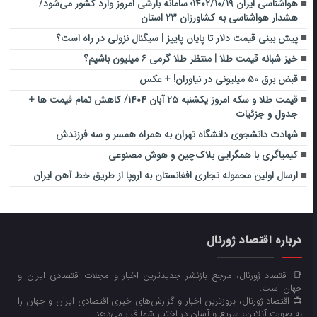
هواشناسی ایران ۱۴۰۲/۱۰/۱۹؛ سامانه بارشی امروز وارد کشور می‌شود/
هشدار هواشناسی به کشاورزان ۲۳ استان
پیش بینی قیمت دلار تا پایان پاییز | سیگنال نزولی در راه است؟
خیز شبانه قیمت طلا | منتظر طلا گرمی ۶ میلیون باشیم؟
قبض برق ۵۰ میلیونی در نیاوران! + عکس
قیمت طلا و سکه امروز یکشنبه ۲۵ آبان ۱۴۰۴/ کاهش تمام قیمت ها +
جدول و جزئیات
شهادت دانشجوی دانشگاه تهران به همراه همسر و سه فرزندش
کیمیاگری با همگرایی بلاک‌چین و هوش مصنوعی
ارسال اولین محموله تجاری افغانستان به اروپا از طریق خط آهن ایران
درباره اقتصاد ژورنال
📑 اقتصاد ژورنال، مرجع بازنشر جدیدترین اخبار و مجلات اقتصادی ایران و
جهان است.
📺 اقتصاد ژورنال، بروزترین اخبار و گزارش‌های خبری اقتصادی ایران و جهان را
به صورت آنلاین، سریع و آسان در اختیار شما قرار می‌‌دهد.