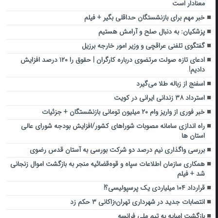
معنادار است
خبر مهم برای بازنشستگان حداقلی بگیر + فیلم
پزشکیان: به دنبال صلح و آرامش هستیم
گفتگوی تلفنی عراقچی و وزیر امور خارجه برزیل
ادعای تازه صولت مرتضوی درباره کارگران | حقوق را ۱۲۰ درصد افزایش
دادیم!
اسفنج از زباله طلا می‌گیرد
استرداد ۳۸ زندانی ایرانی در کویت
خبر فوری از واریز وام ۲۰ میلیون تومانی بازنشستگان + جزئیات
راه اندازی سامانه مصوبات شوراهای کشور/افزایش بودجه شورای عالی
استان ها
بررسی واگذاری نیم درصد دو شرکت بورسی به آستان قدس رضوی
همکاری سازمان اطلاعات سپاه و قوه‌قضائیه منجر به بازگشت اموال زنجانی
شد + فیلم
قرارداد ۱۰۴ میلیاردی یک پرسپولیسی؟!
انتصابات جدید در شهرداری تهران؛زاکانی ۳ حکم زد
بازگشت امباپه به تیم ملی فرانسه