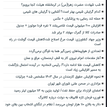
شب شهادت حضرت زهرا(س) در کرمانشاه هیئت کجا برویم؟
کدام گرایش شیمی بهتر است؟ آشنایی با گرایش های شیمی
حمله تند رسایی به پزشکیان + عکس
افزایش ۲۰۰ میلیونی قیمت شاسی‌بلند ۷ نفره فردا موتورز + جدول
صادرات کالا از گمرک مهاباد ۲ برابر شد
وزیر جهاد کشاورزی: قیمت مرغ اصلاح شد؛کاهش قیمت گوشت در راه
است
تعدادی از هواپیماهای زمین‌گیر هما به ناوگان برمی‌گردد
آغاز مقدمات اعزام نیروی کار به قطر، ارمنستان،‌ عراق و عمان
کاهش قیمت طلا ادامه دارد؟/ رئیس اتحادیه: در آینده احتمال بازگشت
به مسیر افزایشی زیاد است
نحوه افزایش حقوق کارمندان در سال ۱۴۰۳ مشخص شد+ جزئیات
عزاداری در صحن علنی شورای شهر تهران
امضای قرارداد برای حفظ نفت/ تولید بنزین به ۱۱۶ میلیون لیتر رسید
فوری؛ فرمان تازه قالیباف به دولت درباره کالابرگ
دلار به بالای ۱۱۰ هزار تومان می‌رسد | نظام در تنگنای انتخاب بین بقای خود