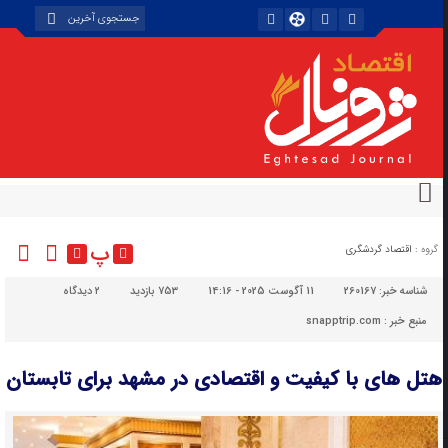
پ
گروه :
اقتصاد گردشگری
شناسه خبر:
260167
11 آگوست 2025 - 14:16
753 بازدید
۲
دیدگاه
منبع خبر : snapptrip.com
هتل های با کیفیت و اقتصادی در مشهد برای تابستان