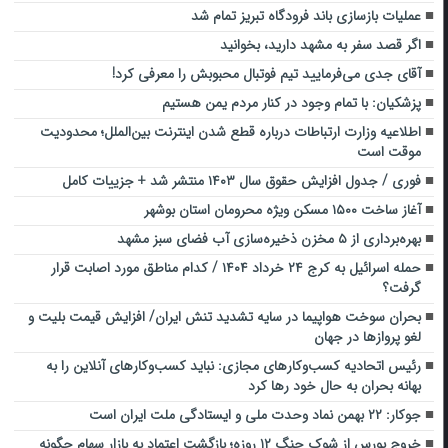
عملیات بازسازی باند فرودگاه تبریز تمام شد
اگر قصد سفر به مشهد دارید، بخوانید
آقای جدی می‌فرمایید تیم فوتبال محبوبش را معرفی کرد!
پزشکیان: با تمام وجود در کنار مردم یمن هستیم
اطلاعیه‌ وزارت ارتباطات درباره قطع شدن اینترنت بین‌الملل؛ محدودیت
موقت است
فوری / جدول افزایش حقوق سال ۱۴۰۳ منتشر شد + جزییات کامل
آغاز ساخت ۱۵۰۰ مسکن ویژه محرومان استان بوشهر
بهره‌برداری از ۵ مخزن ذخیره‌سازی آب فضای سبز مشهد
حمله اسرائیل به کرج ۲۴ خرداد ۱۴۰۴ / کدام مناطق مورد اصابت قرار
گرفت؟
بحران سوخت هواپیما در سایه تشدید تنش ایران/ افزایش قیمت بلیت و
لغو پرواز‌ها در جهان
رئیس اتحادیه کسب‌وکارهای مجازی: نباید کسب‌وکارهای آنلاین را به
بهانه بحران به حال خود رها کرد
جوکار: ۲۲ بهمن نماد وحدت ملی و ایستادگی ملت ایران است
خروج بورس از شوک جنگ ۱۲ روزه؛ بازگشت اعتماد به بازار سهام چگونه