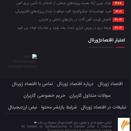
فولاد نوین آرکا؛ همراه پروژه‌های صنعتی از انتخاب تا تأمین ورق آهن
19:28
خرید هوشمندانه میکروکنترلر؛ کلید موفقیت پایدار پروژه‌های الکترونیکی
12:01
کاهش قیمت آهن آلات در بازارهای داخلی و خارجی
21:07
عرضه برق در بورس انرژی باعث رشد تولید و صادرات فولاد می شود
21:07
اعتبار اقتصادژورنال
اقتصاد ژورنال
درباره اقتصاد ژورنال
تماس با اقتصاد ژورنال
سوالات متداول کاربران
حریم خصوصی کاربران
تبلیغات در اقتصاد ژورنال
شرایط بازنشر محتوا
نبض ارزدیجیتال
تمامی حقوق مادی و معنوی برای اقتصادژورنال محفوظ می باشد ❤️
All Content by EghtesadJournal is licensed under a Creative
Commons Attribution 4.0 International License ©️