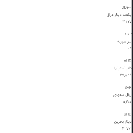
IQD100
یکصد دینار عراق
۳,۲۰۷
SYP
لیر سوریه
۰۴
AUD
دلار استرالیا
۲۷,۸۲۹
SAR
ریال سعودی
۱۱,۲۰۰
BHD
دینار بحرین
۱۱۱,۷۰۱