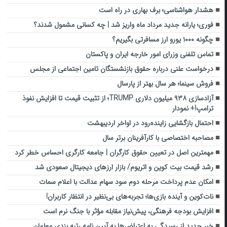
هشدار هواشناسی؛ برف بهاری در راه است
فوری؛ یارانه جدید مرداد ماه واریز شد | چه کسانی مشمول شدند؟
چگونه ۱۰۰۰ یورو ارز مسافرتی بگیریم؟
تماس تلفنی وزرای امور خارجه ایران و پاکستان
درخواست علنی درباره حقوق بازنشستگان تامین اجتماعی از مجلس
فروش سینما؛ هر سال بهتر از پارسال
آزادسازی ۹۳۸ میلیون دلاری TRUMP؛ از تثبیت قیمت تا افزایش نفوذ
ترامپ!+ نمودار
احتمال بازگشایی زاینده‌رود در اواخر اردیبهشت
مصاحبه اختصاصی با کارآفرینان برتر سال
مهمترین اصل در تعیین حقوق کارگران | جامعه کارگری احساس خطر کرد
رشد قیمت بیت کوین و اتریوم/ بازار ارزهای دیجیتال صعودی شد
امکان عدم پرداخت مرحله دوم سود سهام عدالت با اعلام سمات
نات‌کوین و آینده بازی‌ها؛ تجربه‌های بی‌نظیر در انتظار کاربران!
افزایش بودجه فرهنگی، پیش‌نیاز مقابله مؤثر با جنگ نرم است
خبر جدید از رسیدگی به اعتراض‌ها به آیین نامه رتبه بندی معلمان