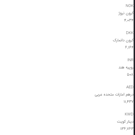
NOK
کرون نروژ
۴,۰۳۴
DKK
کرون دانمارک
۶,۱۶۴
INR
روپیه هند
۵۰۸
AED
درهم امارات متحده عربی
۱۱,۴۳۷
KWD
دینار کویت
۱۳۶,۷۶۳