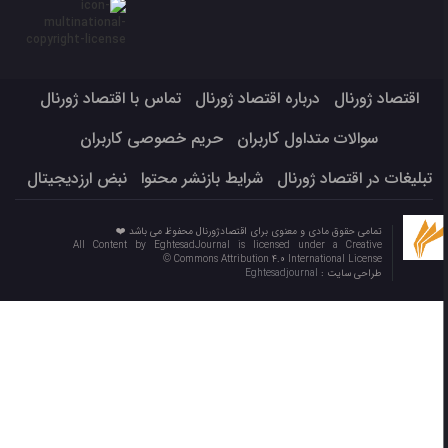
اقتصاد ژورنال
درباره اقتصاد ژورنال
تماس با اقتصاد ژورنال
سوالات متداول کاربران
حریم خصوصی کاربران
تبلیغات در اقتصاد ژورنال
شرایط بازنشر محتوا
نبض ارزدیجیتال
تمامی حقوق مادی و معنوی برای اقتصادژورنال محفوظ می باشد ❤️
All Content by EghtesadJournal is licensed under a Creative
Commons Attribution 4.0 International License ©️
طراحی سایت :
Eghtesadjournal