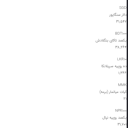
SGD
دلار سنگاپور
۳۱,۵۴۷
BDT100
یکصد تاکای بنگلادش
۳۸,۲۶۴
LKR10
ده روپیه سریلانکا
۱,۳۶۶
MMK
کیات میانمار (برمه)
۲۱
NPR100
یکصد روپیه نپال
۳۱,۷۰۱