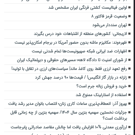
اولین فینالیست کشتی فرنگی ایران مشخص شد
وضعیت قرمز فاکتور ۸
تهران سنددار می‌شود
لاریجانی: کشورهای منطقه از اشتباهات خود درس بگیرند
ظهره‌وند: مکانیزم ماشه بدون حضور آمریکا در برجام امکان‌پذیر نیست
اظهارات ضد ایرانی شبکه صهیونیست‌ها تمام شدنی نیست
از شورای امنیت تا دادگاه لاهه؛ مسیرهای حقوقی و دیپلماتیک ایران
رفع تعهد ارزی فقط روی کاغذ ماند| سیاست‌های ارزی در تقابل با تولید!
زلزله در بازار گاز انگلیس! / قیمت‌ها ۹۰ درصد جهش کرد
خرید و فروش زباله جرم است؟
استفاده از استارلینک ممنوع شد
بهروز آذر: انعطاف‌پذیری ساعات کاری زنان؛ انتصاب بانوان مدیر رشد یافت
جزئیات نخستین سهمیه بنزین سال ۱۴۰۴/ سهمیه بنزین از چه زمانی قابل
برداشت است؟
ارزآوری معدنی %۱۰ افزایش یافت اما چالش مقاصد صادراتی پابرجاست