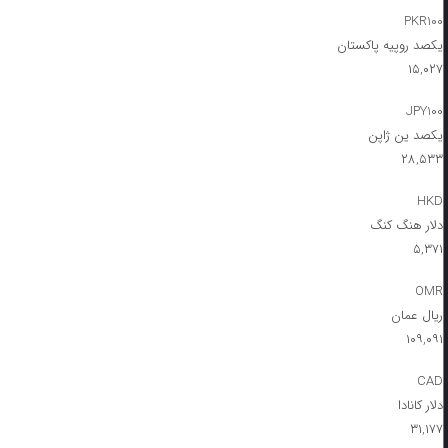
PKR100
یکصد روپیه پاکستان
۱۵,۰۲۷
JPY100
یکصد ین ژاپن
۲۸,۵۳۳
HKD
دلار هنگ کنگ
۵,۳۷۱
OMR
ریال عمان
۱۰۹,۰۹۱
CAD
دلار کانادا
۳۱,۱۷۷