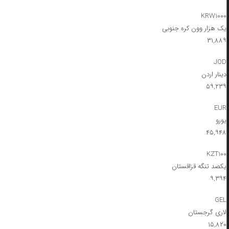
KRW1000
یک هزار وون کره جنوبی
۳۱,۸۸۹
JOD
دینار اردن
۵۹,۲۳۹
EUR
یورو
۴۵,۹۴۸
KZT100
یکصد تنگه قزاقستان
۹,۳۹۴
GEL
لاری گرجستان
۱۵,۸۲۰