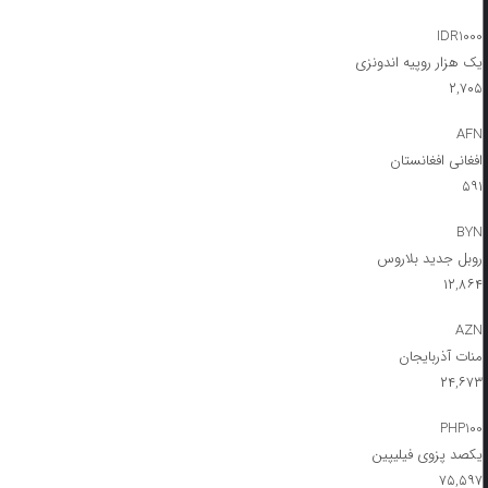
IDR1000
یک هزار روپیه اندونزی
۲,۷۰۵
AFN
افغانی افغانستان
۵۹۱
BYN
روبل جدید بلاروس
۱۲,۸۶۴
AZN
منات آذربایجان
۲۴,۶۷۳
PHP100
یکصد پزوی فیلیپین
۷۵,۵۹۷