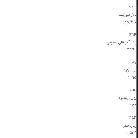
NZD
دلار نیوزیلند
۲۵,۹۴۷
ZAR
راند آفریقای جنوبی
۲,۲۴۲
TRY
لیر ترکیه
۱,۳۱۵
RUB
روبل روسیه
۴۶۲
QAR
ریال قطر
۱۱,۵۳۹