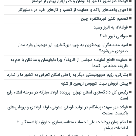
قیمت کتز امروز ۱۷ مهر به تومان و دلار (بازار پیش از عرضه)
احیای واحدهای راکد و حمایت از کسب و کارهای خرد در دستورکار
تصمیم نفتی غیرمنتظره چین
فواد۱۲۸ به البرز رسید
جولانی ترور شد؟
امید معامله‌گران بیت‌کوین به چین؛ بزرگ‌ترین ارز دیجیتال وارد مدار
صعودی می‌شود؟
حمایت قاطع نماینده مجلس از ظریف/ چرا دلواپسان و منافقان با هم به
ظریف حمله می کنند!
بشارتی: رژیم صهیونیستی دیگر به راحتی امکان تعرض به کشور ما را ندارد
پیش فروش بلیت اتوبوس اربعین از شنبه
رئیس کل دادگستری استان تهران: پرونده فولاد مبارکه در مرحله انشاء رای
است
فولاد مهر سهند؛ پیشگام در تولید قوطی ستونی، لوله فولادی و پروفیل‌های
باکیفیت صنعت
اعلام زمان پرداخت علی‌الحساب متناسب‌سازی حقوق بازنشستگان +
اطلاعات بیشتر