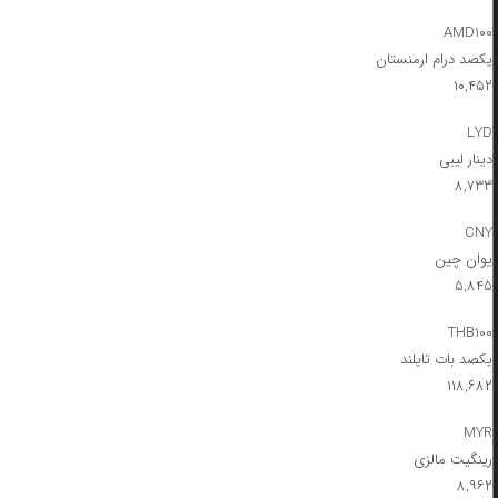
AMD100
یکصد درام ارمنستان
۱۰,۴۵۲
LYD
دینار لیبی
۸,۷۳۳
CNY
یوان چین
۵,۸۴۵
THB100
یکصد بات تایلند
۱۱۸,۶۸۲
MYR
رینگیت مالزی
۸,۹۶۲