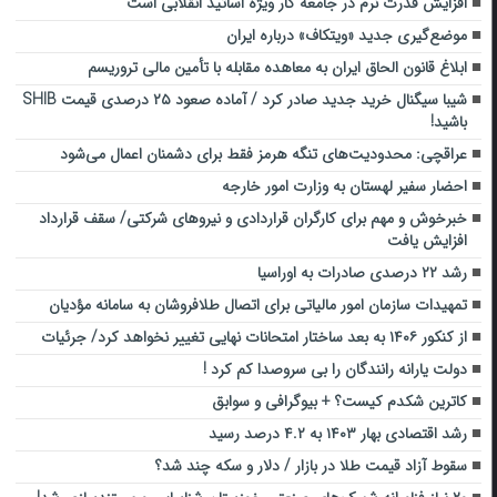
افزایش قدرت نرم در جامعه کار ویژه اساتید انقلابی است
موضع‌گیری جدید «ویتکاف» درباره ایران
ابلاغ قانون الحاق ایران به معاهده مقابله با تأمین مالی تروریسم
شیبا سیگنال خرید جدید صادر کرد / آماده صعود ۲۵ درصدی قیمت SHIB
باشید!
عراقچی: محدودیت‌های تنگه هرمز فقط برای دشمنان اعمال می‌شود
احضار سفیر لهستان به وزارت امور خارجه
خبرخوش و مهم برای کارگران قراردادی و نیرو‌های شرکتی/ سقف قرارداد
افزایش یافت
رشد ۲۲ درصدی صادرات به اوراسیا
تمهیدات سازمان امور مالیاتی برای اتصال طلافروشان به سامانه مؤدیان
از کنکور ۱۴۰۶ به بعد ساختار امتحانات نهایی تغییر نخواهد کرد/ جرئیات
دولت یارانه رانندگان را بی سروصدا کم کرد !
کاترین شکدم کیست؟ + بیوگرافی و سوابق
رشد اقتصادی بهار ۱۴۰۳ به ۴.۲ درصد رسید
سقوط آزاد قیمت طلا در بازار / دلار و سکه چند شد؟