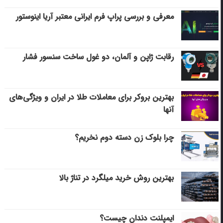
معرفی و بررسی پراپ فرم ایرانی معتبر آریا اینوستور
رقابت ژاپن و آلمان، دو غول ساخت سنسور فشار
بهترین بروکر برای معاملات طلا در ایران و ویژگی‌های
آنها
چرا بلوک زن دسته دوم نخریم؟
بهترین روش خرید میلگرد در تناژ بالا
ایمپلنت دندان چیست؟