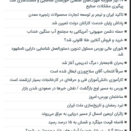
۲۰ نیاز فناورانه شهرک‌های صنعتی خوزستان شناسایی و مستندسازی شد|
پیگیری مشکلات صنایع
تاکید ایران و نیجر بر توسعه تجارت محصولات زنجیره معدن
پاداش پایان خدمت کارکنان دولت تعیین شد
حمله دشمن صهیونی- آمریکایی به مجتمع آب سنگین خنداب
خرید و فروش آنلاین طلا قانونی شد؟
شورای عالی بورس مسئول تدوین دستورالعمل شناسایی دارایی نامشهود
شد
بحران فاجعه‌بار ؛ مرگ تدریجی آغاز شد
صرفاً انتخاب آقای سلاح‌ورزی ابطال شده است
کارآموزی دانش‌آموزان فنی و حرفه‌ای در کارخانجات بسیار ارزشمند است
بورس به مسیر اوج بازگشت / نقش خبرها در صعودی شدن بازار
ساختمان بورس؛ امروز
نبرد رمضان و تاریخ‌سازی ملت ایران
زائران اربعین امسال از مسیر دریایی به عراق می‌روند
فاصله قیمت میلگرد و شمش به ۱۵ درصد رسید
مونتاژ گرانی در بازار خودرو/ آپشن‌های بازار محدودتر می‌شود؟