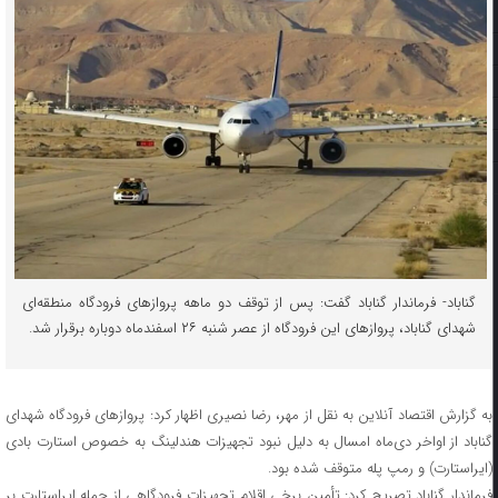
گناباد- فرماندار گناباد گفت: پس از توقف دو ماهه پروازهای فرودگاه منطقه‌ای
شهدای گناباد، پروازهای این فرودگاه از عصر شنبه ۲۶ اسفندماه دوباره برقرار شد.
به گزارش اقتصاد آنلاین به نقل از مهر، رضا نصیری اظهار کرد: پروازهای فرودگاه شهدای
گناباد از اواخر دی‌ماه امسال به دلیل نبود تجهیزات هندلینگ به خصوص استارت بادی
(ایراستارت) و رمپ پله متوقف شده بود.
فرماندار گناباد تصریح کرد: تأمین برخی اقلام تجهیزات فرودگاهی از جمله ایراستارت بر