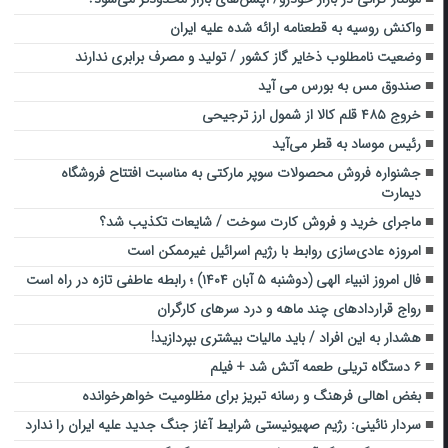
واکنش روسیه به قطعنامه ارائه شده علیه ایران
وضعیت نامطلوب ذخایر گاز کشور / تولید و مصرف برابری ندارند
صندوق مس به بورس می آید
خروج ۴۸۵ قلم کالا از شمول ارز ترجیحی
رئیس موساد به قطر می‌آید
جشنواره فروش محصولات سوپر مارکتی به مناسبت افتتاح فروشگاه
دیمارت
ماجرای خرید و فروش کارت سوخت / شایعات تکذیب شد؟
امروزه عادی‌سازی روابط با رژیم‌ اسرائیل غیرممکن است
فال امروز انبیاء الهی (دوشنبه ۵ آبان ۱۴۰۴) ؛ رابطه عاطفی تازه در راه است
رواج قراردادهای چند ماهه و درد سرهای کارگران
هشدار به این افراد / باید مالیات بیشتری بپردازید!
۶ دستگاه تریلی طعمه آتش شد + فیلم
بغض اهالی فرهنگ و رسانه تبریز برای مظلومیت خواهرخوانده
سردار نائینی: رژیم صهیونیستی شرایط آغاز جنگ جدید علیه ایران را ندارد