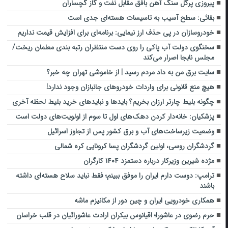
پیروزی پرگل سنگ آهن بافق مقابل نفت و گاز گچساران
بقائی: سطح آسیب به تاسیسات هسته‌ای جدی است
خودروسازان در پی حذف ارز نیمایی: برنامه‌ای برای افزایش قیمت نداریم
سخنگوی دولت آب پاکی را روی دست منتظران رتبه بندی معلمان ریخت/
مجلس نابجا اصرار می‌کند
سایت برق من به داد مردم رسید | از خاموشی تهران چه خبر؟
هیچ منع قانونی برای واردات خودروهای جانبازان وجود ندارد!
چگونه بلیط چارتر ارزان بخریم؟ بایدها و نبایدهای خرید بلیط لحظه آخری
پزشکیان: خانه‌دار کردن دهک‌های اول تا سوم از اولویت‌های دولت است
وضعیت زیرساخت‌های آب و برق کشور پس از تجاوز اسرائیل
گردشگران روسی، اولین گردشگران پسا کرونایی کره شمالی
مژده شیرین وزیرکار درباره دستمزد ۱۴۰۴ کارگران
ترامپ: دوست دارم ایران را موفق ببینم؛ فقط نباید سلاح هسته‌ای داشته
باشند
همکاری خودرویی ایران و چین دور از مکانیزم ماشه
حرم رضوی در عاشورا؛ اقیانوس بیکران ارادت عاشورائیان در قلب خراسان