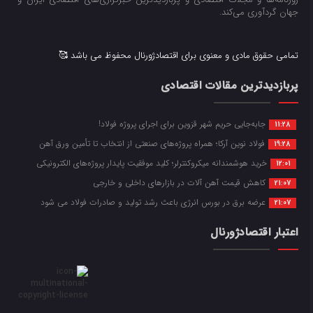
جهان گردآوری می‌کند.
تمامی حقوق مادی و معنوی برای اقتصادژورنال محفوظ می باشد 🥰
پربازدیدترین مقالات اقتصادی
جابه‌جایی حریم شهر قزوین برای اجرای پروژه فولاد!
11:28
فولاد نوین آرکا؛ همراه پروژه‌های صنعتی از انتخاب تا تأمین ورق آهن
19:28
خرید هوشمندانه میکروکنترلر؛ کلید موفقیت پایدار پروژه‌های الکترونیکی
12:01
کاهش قیمت آهن آلات در بازارهای داخلی و خارجی
21:07
عرضه برق در بورس انرژی باعث رشد تولید و صادرات فولاد می شود
21:07
اعتبار اقتصادژورنال