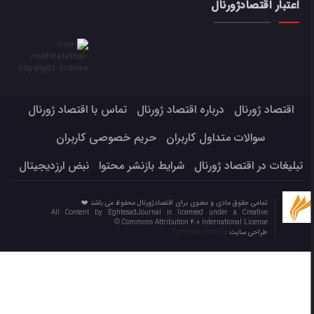
اعتبار اقتصادژورنال
اقتصاد ژورنال
درباره اقتصاد ژورنال
تماس با اقتصاد ژورنال
سوالات متداول کاربران
حریم خصوصی کاربران
تبلیغات در اقتصاد ژورنال
شرایط بازنشر محتوا
نبض ارزدیجیتال
تمامی حقوق مادی و معنوی برای اقتصادژورنال محفوظ می باشد ❤️
All Content by EghtesadJournal is licensed under a Creative
Commons Attribution 4.0 International License ©️
طراحی سایت :
Eghtesadjournal