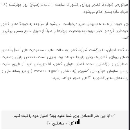
هوانوردی (نوتام)، فضای پروازی کشور تا ساعت ۲ بامداد (صبح) روز چهارشنبه (۲۸
خرداد ماه) بسته اعلام می‌شود.
وی افزود: از همه هم‌میهنان عزیز درخواست می‌شود از مراجعه به فرودگاه‌های کشور
خودداری کرده و اخبار مربوط به وضعیت پروازها را صرفاً از طریق منابع رسمی پیگیری
کنند.
به گفته اخوان، تا بازگشت شرایط کشور به حالت عادی، محدودیت‌های اعمال‌شده بر
فضای پروازی کشور همچنان پابرجا خواهد بود. بدیهی است به‌محض پایان وضعیت
اضطراری و بازگشایی مجدد فضای هوایی کشور، اطلاع‌رسانی لازم از طریق سایت
رسمی سازمان هواپیمایی کشوری (به نشانی www.caa.gov.ir ) و نیز رسانه ملی و
رسانه‌های معتبر کشور به آگاهی عموم خواهد رسید.
✅ آیا این خبر اقتصادی برای شما مفید بود؟ امتیاز خود را ثبت کنید.
[کل:
0
میانگین:
0
]