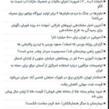
«نجات آب» _ ۲ | ضرورت اجرای مالیات بر «مصرف مازاد» آب نسبت به
الگو
ماینرها در جنگ با مردم؛ ماینترها ۴ برابر تولید نیروگاه بوشهر برق مصرف
می‌کنند!
آخرین اخبار ساماندهی نیرو‌های شرکتی /مهلت ده روزه شورای نگهبان
برای رسیدگی به طرح ساماندهی
آدم‌ربایی در تهران برای ۵۰۰ میلیارد تتر!
گزارش روزانه بورس ۱۵ اسفند/ صعود بورس با لیدری پالایشی ها
آزمون راهی بیمارستان شد/ مصدومیت سردار چقدر جدی است؟
مهارت آموزی ۶۰۰۰ نفر در روستاهای خراسان جنوبی از ابتدای امسال
توضیحات عراقچی درباره استفاده اسرائیل از آسمان عراق برای حمله به
ایران
استاندار تهران: ناترازی برق در شهرک صنعتی شمس آباد جبران می‌شود
قیمت نفت جهانی کاهش یافت
خرید چشم بسته طلا از سامانه های فروش! | قیمت طلا تا پایان سال پیش
بینی شد
بیمارستان یا سنگر هنجارشکنان/ خط قرمز سلامت شکست!