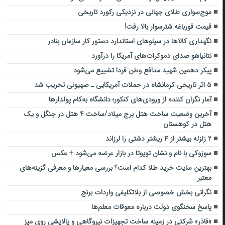
موج‌سواری طلای جهانی در نزدیکی رکورد تاریخی
قیمت قورباغه شترسوار بالا رفت!
نگهداری کالاها در سیلوهای استاندارد دستور کار سازمان بنادر
نتانیاهو صدای دموکرات‌های آمریکا را درآورد
پیکر دهمین شهید مدافع وطن فردا تشییع می‌شود
۵ اثر تاریخی ‌کرمانشاه در حملات آمریکایی ـ صهیونی تخریب شد
آمار نگران کننده از ورودی‌های کنکور؛ دانشگاه به‌کام پولدارها
آخرین وضعیت ساخت هتل برج میلاد/ساخت ۴ هتل در جنگل و یک
هتل در کوهستان
۲ زلزله بیشتر از ۴ ریشتر دشتی را لرزاند
سوزوکی با نام و نشان تویوتا در بازار عرضه می‌شود + عکس
بهترین سایت خرید طلا کدام است؟ بررسی معیارها و معرفی گزینه‌های
معتبر
نگرانی بخش خصوصی از بلاتکلیفی واردات برنج
پاسخ سخنگوی دولت درباره معوقات معلم‌ها
«فاذر» شرکتی در زمینه ساخت تجهیزات نیروگاهی و پالایشی روی میز