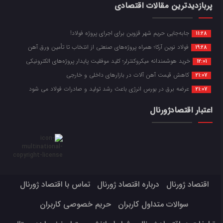
پربازدیدترین مقالات اقتصادی
جابه‌جایی حریم شهر قزوین برای اجرای پروژه فولاد!
11:28
فولاد نوین آرکا؛ همراه پروژه‌های صنعتی از انتخاب تا تأمین ورق آهن
19:28
خرید هوشمندانه میکروکنترلر؛ کلید موفقیت پایدار پروژه‌های الکترونیکی
12:01
کاهش قیمت آهن آلات در بازارهای داخلی و خارجی
21:07
عرضه برق در بورس انرژی باعث رشد تولید و صادرات فولاد می شود
21:07
اعتبار اقتصادژورنال
اقتصاد ژورنال
درباره اقتصاد ژورنال
تماس با اقتصاد ژورنال
سوالات متداول کاربران
حریم خصوصی کاربران