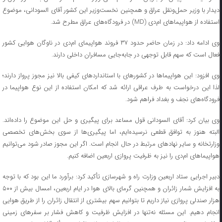
دیدار با وزیر حمل‌ونقل عراق و همچنین نخست‌وزیر این کشور آقای السودانی، موضوع
استفاده از هواپیماهای ام‌دی (MD) در فرودگاه‌های عراق مطرح شد.
وی ادامه داد: در زمان حاضر حدود ۳۷ فروند هواپیمای ام‌دی در ناوگان هوایی کشور
فعال است که سهم قابل توجهی در جابه‌جایی مسافران داخلی دارند.
وی افزود: این هواپیماها در کشورهای با استانداردهای کیفی بالا نیز مجوز پرواز دارند؛
لذا این درخواست به طرف عراقی ارائه شد که امکان استفاده از این نوع هواپیما در
فرودگاه‌های نجف و بغداد فراهم شود.
وی بیان کرد: آقای السودانی قول مساعد برای پیگیری و حل این موضوع را داده‌اند.
البته هنوز به توافق قطعی نرسیده‌ایم، اما پیگیری‌ها از سوی بخش‌های تخصصی
وزارتخانه و سایر نهادهای مرتبط در حال انجام است. اگر این مجوز صادر شود می‌توانیم
هواپیماهای ام‌دی را نیز به ظرفیت پروازی اربعین اضافه کنیم.
دبیر اجرایی ستاد اربعین وزارت راه و شهرسازی تأکید کرد: برآورد ما این بود که با توجه
به افزایش شمار زائران و همچنین گرمای بالای هوا در ایام اربعین، امسال بیش از ۵۰۰
هزار صندلی پروازی نیاز داریم تا بتوانیم سهم بیشتری از انتقال زائران را از طریق هوایی
انجام دهیم. این مسئله نه‌تنها در افزایش ظرفیت و کاهش فشار بر سفرهای زمینی