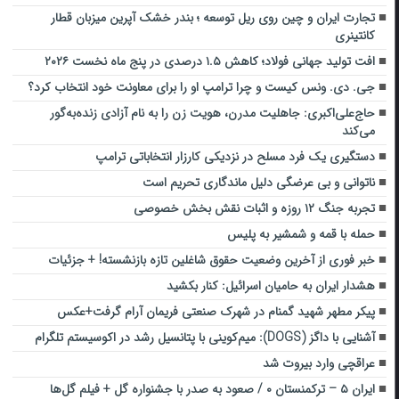
تجارت ایران و چین روی ریل توسعه ؛‌ بندر خشک آپرین میزبان قطار
کانتینری
افت تولید جهانی فولاد؛ کاهش ۱.۵ درصدی در پنج ماه نخست ۲۰۲۶
جی. دی. ونس کیست و چرا ترامپ او را برای معاونت خود انتخاب کرد؟
حاج‌علی‌اکبری: جاهلیت مدرن، هویت زن را به نام آزادی زنده‌به‌گور
می‌کند
دستگیری یک فرد مسلح در نزدیکی کارزار انتخاباتی ترامپ
ناتوانی و بی عرضگی دلیل ماندگاری تحریم است
تجربه جنگ ۱۲ روزه و اثبات نقش بخش خصوصی
حمله با قمه و شمشیر به پلیس
خبر فوری از آخرین وضعیت حقوق شاغلین تازه بازنشسته! + جزئیات
هشدار ایران به حامیان اسرائیل: کنار بکشید
پیکر مطهر شهید گمنام در شهرک صنعتی فریمان آرام گرفت+عکس
آشنایی با داگز (DOGS): میم‌کوینی با پتانسیل رشد در اکوسیستم تلگرام
عراقچی وارد بیروت شد
ایران ۵ – ترکمنستان ۰ / صعود به صدر با جشنواره گل + فیلم گل‌ها