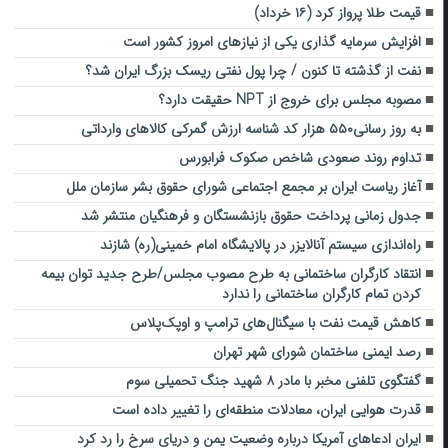
قیمت طلا پرواز کرد (۱۶ خرداد)
افزایش سرمایه گذاری یکی از نیازهای امروز کشور است
نفت از گذشته تا کنون / چرا پول نفتی ریسک بزرگ ایران شد؟
مصوبه‌ مجلس برای خروج از NPT حقیقت دارد؟
به روز رسانی۵۵۰ هزار کد شناسه ارزش گمرکی کالاهای وارداتی
تداوم روند صعودی شاخص صکوک فرابورس
آغاز ریاست ایران بر مجمع اجتماعی شورای حقوق بشر سازمان ملل
جدول زمانی پرداخت حقوق بازنشستگان و فرهنگیان منتشر شد
راه‌اندازی سیستم آنالایزر در پالایشگاه امام خمینی(ره) شازند
انتقاد کارگران ساختمانی به طرح مصوب مجلس/طرح جدید توان بیمه
کردن تمام کارگران ساختمانی را ندارد
کاهش قیمت نفت با سیگنال‌های ترامپ و اوپک‌پلاس
رصد ایمنی ساختمان شورای شهر تهران
گفتگوی تلفنی مخبر با مادر ۸ شهید جنگ تحمیلی سوم
قدرت هوایی ایران، معادلات منطقه‌ای را تغییر داده است
ایران ادعاهای آمریکا درباره وضعیت یمن و دریای سرخ را رد کرد