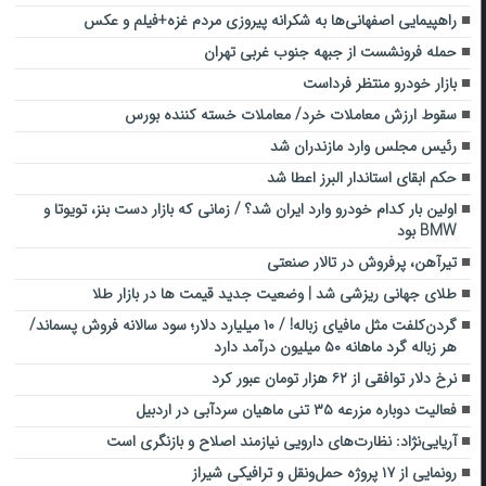
راهپیمایی اصفهانی‌ها به شکرانه پیروزی مردم غزه+فیلم و عکس
حمله فرونشست از جبهه جنوب غربی تهران
بازار خودرو منتظر فرداست
سقوط ارزش معاملات خرد/ معاملات خسته کننده بورس
رئیس مجلس وارد مازندران شد
حکم ابقای استاندار البرز اعطا شد
اولین بار کدام خودرو وارد ایران شد؟ / زمانی که بازار دست بنز، تویوتا و
BMW بود
تیرآهن، پرفروش در تالار صنعتی
طلای جهانی ریزشی شد | وضعیت جدید قیمت ها در بازار طلا
گردن‌کلفت مثل مافیای زباله! / ۱۰ میلیارد دلار؛ سود سالانه فروش پسماند/
هر زباله گرد ماهانه ۵۰ میلیون درآمد دارد
نرخ دلار توافقی از ۶۲ هزار تومان عبور کرد
فعالیت دوباره مزرعه ۳۵ تنی ماهیان سردآبی در اردبیل
آریایی‌نژاد: نظارت‌های دارویی نیازمند اصلاح و بازنگری است
رونمایی از ۱۷ پروژه حمل‌ونقل و ترافیکی شیراز