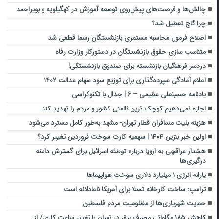
چالش‌ها و فرصت‌های پیش‌روی توسعه آموزش در کهگیلویه و بویراحمد
چرا گاج تعطیل شد؟
اصلاح فرمول محاسبه مستمری بازنشستگان رسما قطعی شد
متناسب سازی حقوق بازنشستگان در دستورکار وزارت رفاه
دردسر فرهنگیان بازنشسته برای صندوق بازنشستگی!
اعلام آمادگی سپرده‌گذاری برای توزیع سود سهام عدالت ۱۴۰۲
یادنامه حسینعلی عظیمی – ۶ | جدال با تکنوکراسی
اجازه نمی‌دهیم کوچک ترین ناامنی کشور و مردم را تهدید کند
هزینه بلیت مسافران قطار تهران- مشهد به‌طور کامل مسترد می‌شود
اولین خبر بنزین ۱۴۰۴ | سهمیه کارت سوخت فروردین تغییر کرد؟
هشدار عراقچی به اروپا درباره توطئه اسرائیل برای گسترش دامنه
درگیری‌ها
یارانه انرژی ۱ میلیارد دلاری سوخت هواپیماها
ترامپ: ساخت کارخانه تسلا برای آمریکا ناعادلانه است
حمایت شهریاری‌ها از مظلومیت مردم فلسطین
کاهش ۱۸۵ مگاواتی مصرف برق در تهران با تغییر ساعت کاری/ از