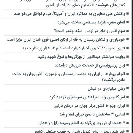
کنتورهای هوشمند تا تنظیم دمای ادارات از راه‌دور
واکنش علی مطهری به مذاکره ایران و آمریکا/ مردم توافق می‌خواهند
المان مقبره بایزید بسطامی ساخته می‌شود
سهم انس و‌ دلار در نوسان سکه چقدر است؟
خودباوری و تلاش رسیدن به قله‌ از ارکان اصلی قوی شدن ایران عزیز است
فوری بخوانید/ آخرین اخبار درباره استخدام ۱۴ هزار پرستار جدید
روایت سرلشکر عبداللهی از ویژگی‌ها و نبوغ شهید رشید
زنان پرسپولیسی از خجالت درویش درآمدند
انجام پروازها از ایران به مقصد ارمنستان و جمهوری آذربایجان به حالت
عادی برگشت؟
رهن میلیاردی در کیش
آمریکا چین را با تعرفه‌های سرسام‌آور تهدید کرد
ایران جزو ۱۰ کشور برتر جهان در درمان نازایی
اسامی ۳ ساختمان‌ ناایمن تهران اعلام شد
۷ همت ارزش روز بزرگراه به اتمام رسیده زابل- زاهدان
خیز بلند ریمدان برای تبدیل شدن به قطب صنعتی کشور