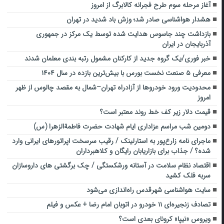
آغاز مرحله سوم طرح فجرانه کالابرگ از امروز
هشدار هواشناسی صادر شد؛ وزش باد شدید در تهران
بازداشت چند جاسوس هدایت شده توسط یک مرکز در جمهوری
آذربایجان در ایران
خبر فوری/یک گروه جدید از کارکنان مشمول رتبه بندی معلمان شدند
معرفی ۵ صنعت نخست بورس با بیش‌ترین بازده در سال ۱۴۰۴
محدودیت ورود خودروها از آزادراه تهران–شمال به مقصد چالوس از ظهر
امروز
قیمت دلار زیر کف خط روند معتبر است؟
دومین شب مراسم عزاداری ایام شهادت حضرت فاطمةالزهرا (س)
ماجرای نامه زارع‌پور به استارلینک / رقیب سرسخت اپراتورهای ایرانی وارد
شده؟ / جذاب برای بازاریابان رایگان و کلاهبرداران
اقتصاد نظام سلامت در آستانه ورشکستگی / چک برگشتی های داروسازان
سربه فلک کشید
سایت هواشناسی شهرقدس راه‌اندازی می‌شود
تصادف زنجیره‌ای ۱۱ خودرو در اتوبان امام رضا + عکس و فیلم
ویروس «نیپا» کرونای بعدی است؟