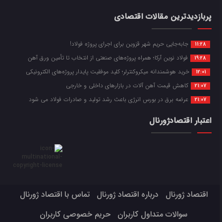
پربازدیدترین مقالات اقتصادی
جابه‌جایی حریم شهر قزوین برای اجرای پروژه فولاد!
11:28
فولاد نوین آرکا؛ همراه پروژه‌های صنعتی از انتخاب تا تأمین ورق آهن
19:28
خرید هوشمندانه میکروکنترلر؛ کلید موفقیت پایدار پروژه‌های الکترونیکی
12:01
کاهش قیمت آهن آلات در بازارهای داخلی و خارجی
21:07
عرضه برق در بورس انرژی باعث رشد تولید و صادرات فولاد می شود
21:07
اعتبار اقتصادژورنال
اقتصاد ژورنال
درباره اقتصاد ژورنال
تماس با اقتصاد ژورنال
سوالات متداول کاربران
حریم خصوصی کاربران