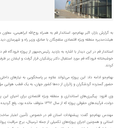
به گزارش بازار، اکبر بهنام‌جو، استاندار قم به همراه روح‌الله ابراهیمی، معا
هیئت‌مدیره منطقه ویژه اقتصادی سلفچگان با صادق، وزیر راه و شهرسازی دیدار
استاندار قم در این دیدار با اشاره به بازدید رئیس‌جمهور از پروژه فرودگاه 
خوشبختانه فرودگاه قم مورد استقبال دکتر پزشکیان قرار گرفت و ایشان بر ظرفیت
کردند.
بهنام‌جو ادامه داد: این پروژه می‌تواند علاوه بر پاسخگویی به نیازهای داخ
حضور گسترده گردشگران و زائران از ده‌ها کشور جهان، به یک قطب هوایی مؤث
وی افزود: پیگیری‌های استانداری و منطقه ویژه اقتصادی برای احیای این پ
دولت، فرآیندهای حقوقی پروژه که از سال ۱۳۹۲ متوقف مانده بود، رفع گردیده و اکنون در مسیر اجرا قرار گرفته است.
مهندس بهنام‌جو گفت: پیشنهادات استان قم در خصوص تأمین اعتبار ساخت با
استانی و همچنین اجرای پروژه‌های تکمیلی از جمله ترمینال، برج مراقبت پرواز