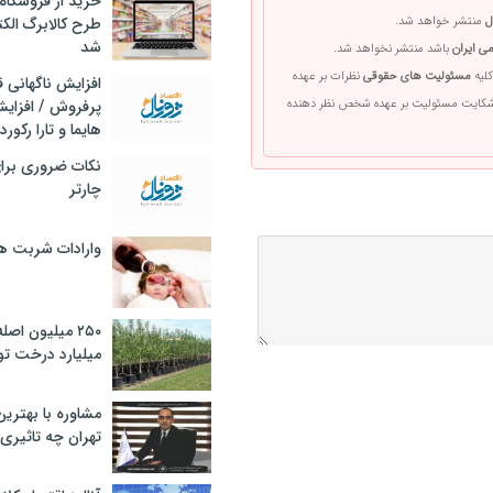
خرید از فروشگاه‌
ل
منتشر خواهد شد.
طرح کالابرگ الک
شد
ی ایران
باشد منتشر نخواهد شد.
کلیه
مسئولیت های حقوقی
نظرات بر عهده
افزایش ناگهانی
 شکایت مسئولیت بر عهده شخص نظر دهنده
پرفروش / افزایش
هایما و تارا رکورد
نکات ضروری برا
چارتر
وارادات شربت 
۲۵۰ میلیون اص
میلیارد درخت تو
مشاوره با بهتری
تهران چه تاثیری 