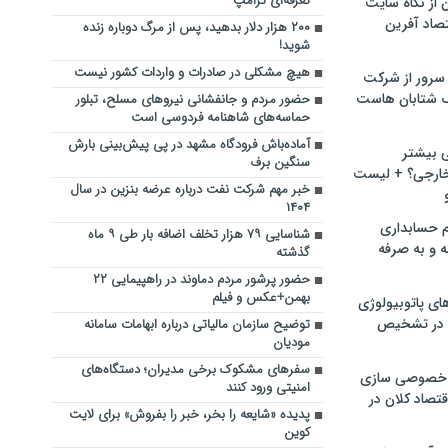
تعرفه‌ای ترامپ
ن از نگاه سایت
صاد آفرین
۲۰۰ هزار دلار بدهید، پس از مرگ دوباره زنده
شوید!
هیچ مشکلی در صادرات و واردات کشور نیست
سرور از شرکت
 شتابان هاست
حضور مردم و جانفشانی نیروهای مسلح، تبلور
حماسه‌های شاهنامه فردوسی است
آماده‌باش فرودگاه مشهد در پی پیش‌بینی‌ بارش
ی بیشتر
سنگین برف
خارجی؟ + لیست
خبر مهم شرکت نفت درباره عرضه بنزین در سال
۱۴۰۴
م حسابداری
شناسایی ۷۹ هزار تخلف اضافه بار طی ۹ ماه
ه و به صرفه
گذشته
حضور پرشور مردم دماوند در راهپیمایی ۲۲
بهمن+عکس و فیلم
ای پاتوبیولوژی
 در تشخیص
توضیح سازمان مالیاتی درباره ابهامات سامانه
مودیان
سفرهای مشکوک برخی مدیران؛ دستگاه‌های
خصوصی سازی
امنیتی ورود کنند
تصاد کلان در
پدیده «شایعه را بخر، خبر را بفروش» برای لایت
کوین