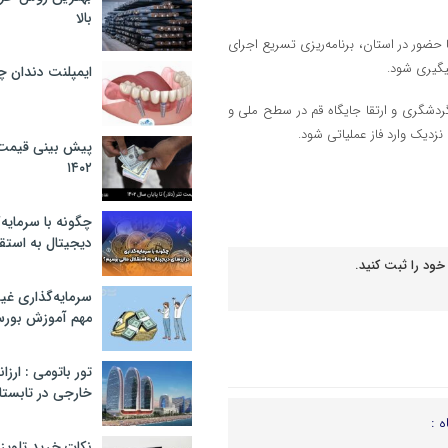
بالا
ا حضور در استان، برنامه‌ریزی تسریع اجرای
پیگیری شود.
ایمپلنت دندان 
گردشگری و ارتقا جایگاه قم در سطح ملی و
ی نزدیک وارد فاز عملیاتی شود.
پیش بینی قیمت ت
۱۴۰۲
چگونه با سرمایه‌
دیجیتال به استق
خود را ثبت کنید.
سرمایه‌گذاری غ
مهم آموزش بور
تور باتومی : ارزا
خارجی در تابستان ۰۲
ه :
نکات خرید تلویزیون