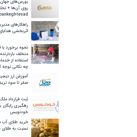
بورس‌های جهان 
روی آن‌ها + تحل
bankeghtesad
راهکارهای مدیری
اثربخشی هدایای 
نحوه برخورد با ق
متخلف بازدارنده
استفاده از خدما
چه نکاتی توجه ک
آموزش ارز دیجیت
صفر تا سود ترید 
ثبت قرارداد ملک
رهگیری رایگان با
خودنویس
خرید طلای آب ش
نسبت به طلای د