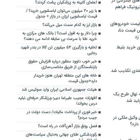
های اینترنتی در
اعضای کابینه به پزشکیان پشت کردند؟
ترونیک فراهم
با زیر ۲۰ میلیون می‌توان لباسشویی خرید؟ /
قیمت لباسشویی ارزان در بازار + جدول
 قیمت خودروهای
بازار ارز به کدام سمت میل می‌کند؟
 قیمت دنا،
چرا دلار رو به افول است؟ | بانک های مرکزی به
 زد
خرید طلا با سرعت بی سابقه ادامه می دهند؟
ی خرید بلیط
تخلیه و بارگیری ۵۴ میلیون تن کالا در بندر شهید
رجایی
خبر خوب داوود منظور درباره افزایش حقوق
بازنشستگان از طریق متناسب‌سازی
هندی تکذیب شد
خانه های این منطقه تهران هنوز خریدار
دارد+جدول قیمت
هیئت جمهوری اسلامی ایران وارد سوئیس شد
له نهال طرح یک
اظهارات عجیب علیرضا دبیر؛ ورزشکار حرفه‌ای نباید
لید شد
درس بخواند!
خبر فوری از پرداخت مالیات/ دست دولت در
ن وکیل ملکی در
جیب مردم؟
دارد؟
فصل رونق بازار آهن‌آلات در راه است؟
رکوردشکنی طلای جهانی به‌دنبال سیاست‌های