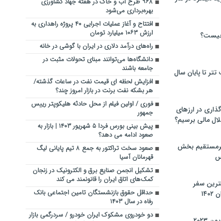
۹۶۸ طرح آب و خاک در هفته جهاد کشاورزی
بهره‌برداری می‌شود
افتتاح و آغاز عملیات اجرایی ۴۰ پروژه راهداری به
ارزش ۱۰۶۳ میلیارد تومان
چیست؟
راه‌های درآمد دلاری در ایران با گوشی در خانه
دانشگاه‌ها می‌توانند مبنای تحولات مثبت در
جامعه باشند
تر تا پایان سال
افزایش لحظه ای قیمت نفت در ساعات گذشته/
هر بشکه نفت برنت در بازار امروز چند؟
فوری / اولین فیلم از محل حادثه هلیکوپتر رییس
گذاری در ارزهای
جمهور
لال مالی برسیم؟
پیش بینی بورس فردا ۵ شهریور ۱۴۰۳ | بازار به
صعود ادامه می دهد؟
یرمستقیم بخش
صعود سخت تراکتور به جمع ۸ تیم پایانی لیگ
س
قهرمانان آسیا
تشکیل انجمن صنایع برق و الکترونیک در زنجان
کمک‌های اتاق ایران را قانونمند می کند
نترین سفر
حداقل حقوق بازنشستگان تامین اجتماعی بانک
۱۴
رفاه در سال ۱۴۰۳
دو خودروی مشکوک ایران خودرو / سردرگمی بازار
 ۲۰۲۳