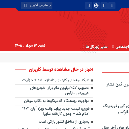
شنبه, ۱۷ مرداد , ۱۴۰۵
جتماعی
سایر ژورنال‌ها
اخبار در حال مشاهده توسط کاربران
شبکه اجتماعی کاردانو راه‌اندازی شد + جزئیات
ون گیج فشار
تصویب ۲۵۷میلیون دلار برای خودروهای
هیبریدی مارگون
مهاجرت زودهنگام فلامینگوها به تالاب میقان
ی کپی‌ تریدینگ
فوری؛ قیمت جدید پراید وانت ویژه آبان ۱۴۰۲
 فارکس
اعلام شد + جدول کارخانه سایپا
بسیاری از مناطق کشور بارانی است
اه های آخر سال