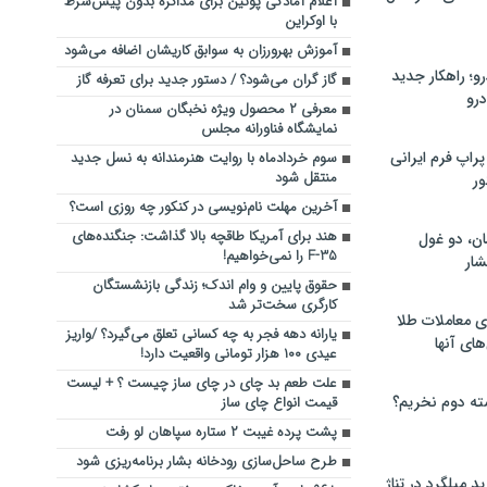
آعلام آمادگی پوتین برای مذاکره بدون پیش‌شرط
با اوکراین
آموزش بهرورزان به سوابق کاریشان اضافه می‌شود
؛ راهکار جدید
گاز گران می‌شود؟ / دستور جدید برای تعرفه گاز
رو
معرفی ۲ محصول ویژه نخبگان سمنان در
نمایشگاه فناورانه مجلس
راپ فرم ایرانی
سوم خردادماه با روایت هنرمندانه به نسل جدید
منتقل شود
ور
آخرین مهلت نام‌نویسی در کنکور چه روزی است؟
هند برای آمریکا طاقچه بالا گذاشت: جنگنده‌های
ان، دو غول
F-35 را نمی‌خواهیم!
ار
حقوق پایین و وام اندک؛ زندگی بازنشستگان
کارگری سخت‌تر شد
ی معاملات طلا
یارانه دهه فجر به چه کسانی تعلق می‌گیرد؟ /واریز
های آنها
عیدی ۱۰۰ هزار تومانی واقعیت دارد!
علت طعم بد چای در چای ساز چیست ؟ + لیست
ته دوم نخریم؟
قیمت انواع چای ساز
پشت پرده غیبت ۲ ستاره سپاهان لو رفت
طرح ساحل‌سازی رودخانه بشار برنامه‌ریزی شود
 میلگرد در تناژ