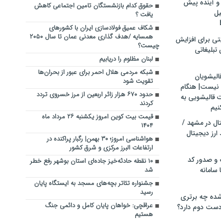
و آینده پیش
حقوق کدام بازنشستگان تامین اجتماعی کاهش
یل
یافت ؟
شکاف عمیق فولادسازی ایران با کشورهای
همسایه /هدف گذاری معدنی عمان تا سال ۲۰۵۰
تی برای افزایش
چیست؟
تبلیغاتی
لبنان مظلوم را دریابیم
شبکه مردمی هلال احمر برای عبور از بحران‌ها
الیشویان
تقویت شود
 نیست| هنگام
حدود ۶۷۰ هزار زائر اربعین از مرز خسروی تردد
ت قالیشویی به
کردند
نیم
قیمت بیت کوین امروز یکشنبه ۲۶ مرداد ماه
ال در مشهد /
۱۴۰۴
ارز دیجیتال
هواشناسی امروز؛ ۳۰ بهمن| رگبار پراکنده در
ارتفاعات البرز مرکزی و شرق کشور
 و صدور کد
۱۰ نقطه حادثه‌خیز جاده‌ای استان بوشهر رفع خطر
 سامانه
شد
جشنواره تئاتر بچه‌های مسجد به ایستگاه پایان
رسید
ده چه برتری
عراقچی: خواهان پایان کامل و دائمی جنگ
ست دوم دارد؟
هستیم