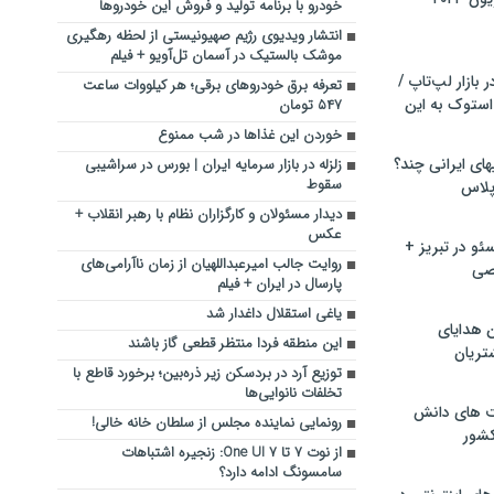
خودرو با برنامه تولید و فروش این خودروها
انتشار ویدیوی رژیم صهیونیستی از لحظه رهگیری
موشک بالستیک در آسمان تل‌آویو + فیلم
بازار لپ‌تاپ /
تعرفه برق خودروهای برقی؛ هر کیلووات ساعت
استوک به این
۵۴۷ تومان
خوردن این غذاها در شب ممنوع
ماشین لباسشویی‎های ایرانی چند؟
زلزله در بازار سرمایه ایران | بورس در سراشیبی
سقوط
 پلاس
دیدار مسئولان و کارگزاران نظام با رهبر انقلاب +
عکس
و در تبریز +
روایت جالب امیرعبداللهیان از زمان ناآرامی‌های
صی
پارسال در ایران + فیلم
یاغی استقلال داغدار شد
ن هدایای
این منطقه فردا منتظر قطعی گاز باشند
تریان
توزیع آرد در بردسکن زیر ذره‌بین؛ برخورد قاطع با
تخلفات نانوایی‌ها
ت های دانش
رونمایی نماینده مجلس از سلطان خانه خالی!
کشور
از نوت ۷ تا One UI 7: زنجیره اشتباهات
سامسونگ ادامه دارد؟