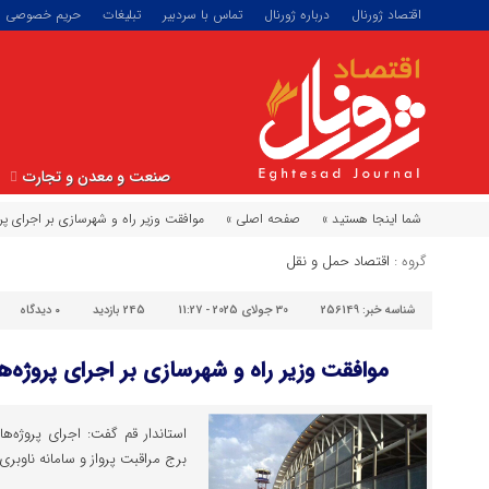
اقتصاد ژورنال
درباره ژورنال
تماس با سردبیر
تبلیغات
حریم خصوصی
صنعت و معدن و تجارت
شما اینجا هستید »
صفحه اصلی »
موافقت وزیر راه و شهرسازی بر اجرای پر
گروه :
اقتصاد حمل و نقل
شناسه خبر:
256149
30 جولای 2025 - 11:27
245 بازدید
۰
دیدگاه
موافقت وزیر راه و شهرسازی بر اجرای پروژه‌ه
استاندار قم گفت: اجرای پروژه‌ها
برج مراقبت پرواز و سامانه ناوبری