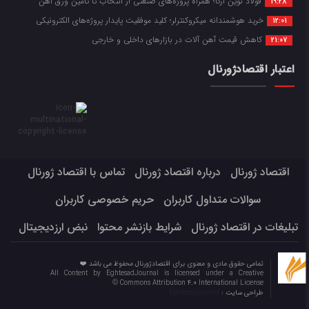
فولاد نوین آرکا؛ همراه پروژه‌های صنعتی از انتخاب تا تأمین ورق آهن
19:28
خرید هوشمندانه میکروکنترلر؛ کلید موفقیت پایدار پروژه‌های الکترونیکی
12:01
کاهش قیمت آهن آلات در بازارهای داخلی و خارجی
21:07
اعتبار اقتصادژورنال
اقتصاد ژورنال
درباره اقتصاد ژورنال
تماس با اقتصاد ژورنال
سوالات متداول کاربران
حریم خصوصی کاربران
تبلیغات در اقتصاد ژورنال
شرایط بازنشر محتوا
نبض ارزدیجیتال
تمامی حقوق مادی و معنوی برای اقتصادژورنال محفوظ می باشد ❤️
All Content by EghtesadJournal is licensed under a Creative
Commons Attribution 4.0 International License ©️
طراحی سایت :
Eghtesadjournal