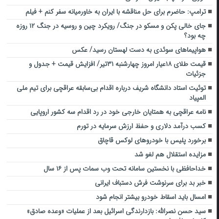
ترامپ: حاضرم برای حل مناقشه با ایران به خاورمیانه سفر کنم + فیلم
جای خالی پکن و مسکو در جنگ/ رویکرد چین و روسیه در جنگ ۱۲ روزه
چه بود؟
هواپیماهای سوئدی به دست لهستان رسید/ عکس
قیمت طلای ۱۸عیار امروز چهارشنبه ۳۱تیر/ افزایش قیمت + جدول و
جزئیات
توئیت استاد دانشگاه شریف درباره اقدام بی‌سابقه عراقچی برای تیم ملی
المپیاد
نامه عراقچی به همتایان خارجی خود در رد اقدام سه کشور اروپایی
کسب درآمد دلاری و حفظ ارزش سرمایه در تورم
برخورد پلیس با خودروهای لوکس قاچاق
مزایده استقلال هم لغو شد
خداحافظی با نخستین سامانه تحت وب سمات پس از ۱۶ سال
خبر بد برای سرنوشت فرش دستباف ایرانی
امسال باید اسقاط خودرو بیشتر انجام شود
سید حسن نصرالله: بازدارندگی اسرائیل بعد از عملیات «وعده صادق»