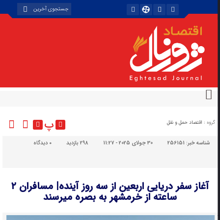
پ
گروه :
اقتصاد حمل و نقل
شناسه خبر:
256151
30 جولای 2025 - 11:27
298 بازدید
۰
دیدگاه
آغاز سفر دریایی اربعین از سه روز آینده| مسافران ۲
ساعته از خرمشهر به بصره میرسند