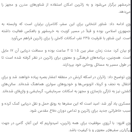
خرمشهر برگزار می‌شود و به زائرین امکان استفاده از شناورهای مدرن و مجهز را
می‌دهد.
وی ادامه داد: شناور انتخابی برای این سفر، کاتامران برلیان است که وابسته به
جمهوری اسلامی بوده و قبلاً در مسیر کویت به خرمشهر و بالعکس فعالیت داشته
است. این شناور با ظرفیت ۲۳۵ نفر، امکانات کاملی را برای زائرین فراهم می‌آورد.
او بیان کرد: مدت زمان سفر بین ۱.۵ تا ۲ ساعت بوده و مسافت دریایی آن ۱۷ مایل
است. همچنین، برنامه‌های فرهنگی و معنوی برای زائرین در نظر گرفته شده است تا
در طول مسیر به مسائل روحانی خود بپردازند.
وی توضیح داد: زائران در اسکله کرنش در منطقه اعشار بصره پیاده خواهند شد و برای
انتقال به نجف و کربلا، اتوبوس‌ها و خودروهای سواری هماهنگ شده‌اند. سالن‌های
کشتی نیز به تازگی بازسازی و مجهز به امکانات سرمایشی، گرمایشی و وای‌فای شده‌اند.
عسکری یاد آور شد: امید است که این سفرها به رونق حمل و نقل دریایی کمک کرده و
سبب خاطراتی جدید برای زائرین و تداعی دوران دفاع مقدس شود.
وی افزود: با آرزوی موفقیت برای همه زائرین، امیدواریم که این آغاز، گامی در جهت
برگزاری سفرهای معنوی و با کیفیت باشد.