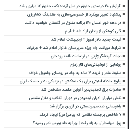
افزایش ۲۰ درصدی حقوق در سال آینده/کف حقوق ۱۲ میلیون شد
پیشنهاد تغییر رویکرد از خصوصی‌سازی به هلدینگ کشاورزی
در دهه فجر امسال ۱۲۰ برنامه متنوع در گلستان خواهیم داشت
گلی کوهکن از زندان آزاد شد + فیلم
قیمت جدید دلار امروز ۲ اردیبهشت اعلام شد
شرایط دریافت وام ویژه سرپرستان خانوار اعلام شد + جزئیات
نجات گردشگر ژاپنی در ارتفاعات قلعه رودخان
رونمایی از نوشیدنی‌های انار زمزم
سقوط مادر و فرزند ۳ ساله به چاه در روستای چاه‌زول خواف
وقوع حادثه امنیتی برای یک نفتکش در نزدیکی بندر جاسک ایران
صادرات برق تجدیدپذیر | اولین مقصد مشخص شد
نقش مبارزان ادیان توحیدی در دوران انقلاب و دفاع مقدس
راهپیمایی ضدصهیونیستی در قزوین برگزار شد
۷ شاخص برجسته نظامی که پیامبر(ص) ایجاد کردند
پول سهامداران به باد رفت | چرا به داد بورس نمی رسید؟