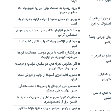
گرفت
ورود روسیه به صنعت ریلی ایران؛ تزریق وام ۵۰
میلیون دلاری
بازار لپ‌تاپ /
بورس در مسیر صعود | عرضه اولیه جدید در راه
استوک به این
است
سد کاغذی افزایش ۴۵درصدی مزد در برابر امواج
سهمگین گرانی
ماشین لباسشویی‎های ایرانی چند؟
هواداران آژاکس ورزشگاه را به آتش کشیدند‌ +
 پلاس
فیلم
پزشکیان: فاصله با مردم موجب عصبانیت آن‌ها
و در تبریز +
می‌شود؛ کریدورها در اولویت
صی
اثر معکوس تعرفه‌های دو برابری ترامپ و فرصت
جدید برای فولاد ایران
ن هدایای
تصویر اداره انرژی آمریکا از تولید و فروش نفت
تریان
ایران
مسکن ملی در جدال با بانکی‌ها / عقب‌ماندگی
جدی نهضت ملی مسکن
ت های دانش
معافیت شهرک‌های صنعتی از مدیریت مصرف با
کشور
تامین برق از تجدیدپذیرها
فوری/ رئیس مجلس درباره حقوق بازنشستگان