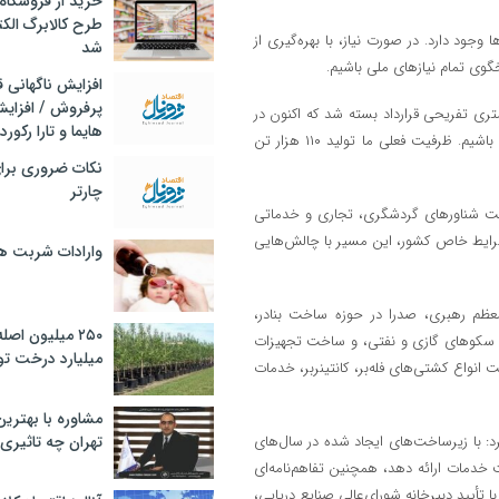
خرید از فروشگاه‌
طرح کالابرگ الک
جود دارد. در صورت نیاز، با بهره‌گیری از
شد
ی تمام نیازهای ملی باشیم.
افزایش ناگهانی
پرفروش / افزایش
 اشاره به پروژه ساخت شناورهای تفریحی افزود: ساخت یک شناور ۱۸ متری تفریحی قرارداد بسته شد که اکنون در
هایما و تارا رکورد
حال تکمیل است. در حوزه گردشگری نیز می‌توانیم پاسخگوی نیازهای کشور باشیم. ظرفیت فعلی ما تولید ۱۱۰ هزار تن
نکات ضروری برا
چارتر
خت شناورهای گردشگری، تجاری و خدماتی
شرایط خاص کشور، این مسیر با چالش‌هایی
وارادات شربت 
معظم رهبری، صدرا در حوزه ساخت بنادر،
۲۵۰ میلیون اص
ات سکوهای گازی و نفتی، و ساخت تجهیزات
میلیارد درخت تو
نواع کشتی‌های فله‌بر، کانتینربر، خدمات
مشاوره با بهتری
رد: با زیرساخت‌های ایجاد شده در سال‌های
تهران چه تاثیری 
ت خدمات ارائه دهد، همچنین تفاهم‌نامه‌ای
یید دبیرخانه شورای‌عالی صنایع دریایی،