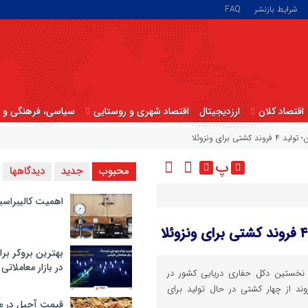
شرایط بازنشر
FAQ
اقتصاد کلان
ارزدیجیتال
اقتصاد شهری و روستایی
سیاسی، فرهنگی و ا
برای ونزوئلا
پ
محبوب
جدید
دیدگاهها
اهمیت کالیبراسی
بهترین بروکر برا
در بازار معاملاتی
خستین دکل حفاری دریایی کشور در
د از چهار کشتی در حال تولید برای
قیمت آجیل در م