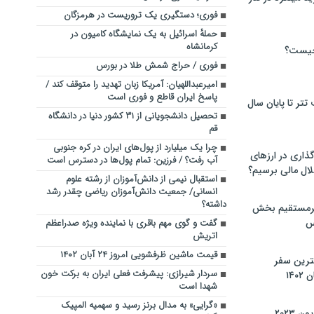
فوری؛ دستگیری یک تروریست در هرمزگان
حملهٔ اسرائیل به یک نمایشگاه کامیون در
کرمانشاه
چیست؟
فوری / حراج شمش طلا در بورس
امیرعبداللهیان: آمریکا زبان تهدید را متوقف کند /
پاسخ ایران قاطع و فوری است
تر تا پایان سال
تحصیل دانشجویانی از ۳۱ کشور دنیا در دانشگاه
قم
چرا یک میلیارد از پول‌های ایران در کره جنوبی
گذاری در ارزهای
آب رفت؟ / فرزین: تمام پول‌ها در دسترس است
لال مالی برسیم؟
استقبال نیمی از دانش‌آموزان از رشته علوم
انسانی/ جمعیت دانش‌آموزان ریاضی چقدر رشد
داشته؟
یرمستقیم بخش
س
گفت و گوی مهم باقری با نماینده ویژه صدراعظم
اتریش
قیمت ماشین ظرفشویی امروز ۲۴ آبان ۱۴۰۲
نترین سفر
سردار شیرازی: پیشرفت فعلی ایران به برکت خون
۱۴
شهدا است
«گرایی» به مدال برنز رسید و سهمیه المپیک
 ۲۰۲۳