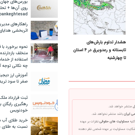
بورس‌های جهان 
روی آن‌ها + تحل
bankeghtesad
راهکارهای مدیری
اثربخشی هدایای 
هشدار تداوم بارش‌های
نحوه برخورد با ق
تابستانه و رعدوبرق در ۴ استان
متخلف بازدارنده
تا چهارشنبه
استفاده از خدما
چه نکاتی توجه ک
آموزش ارز دیجیت
صفر تا سود ترید 
ثبت قرارداد ملک
رهگیری رایگان با
ل
منتشر خواهد شد.
خودنویس
ی ایران
باشد منتشر نخواهد شد.
خرید طلای آب ش
کلیه
مسئولیت های حقوقی
نظرات بر عهده
نسبت به طلای د
 شکایت مسئولیت بر عهده شخص نظر دهنده