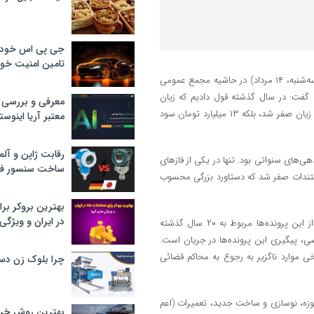
جی پی اس خودرو
تامین امنیت خود
به گزارش بازار، منوچهر علیپور، مدیرعامل شرکت صنعتی دریایی ایران امروز (سه‌شنبه، ۱۴ مرداد) در حاشیه مجمع عمومی
 گفت: در سال گذشته قول دادیم که زیان
معرفی و بررسی پ
انباشته طی سال‌های اخیر شرکت را مدیریت کنیم و خوشبختانه امسال نه‌تنها زیان صفر شد، بلکه ۱۳ میلیارد تومان سود
معتبر آریا اینوست
رقابت ژاپن و آلم
ی‌های سنواتی بود. تنها در یکی از فازهای
ساخت سنسور فش
ارائه مستندات صفر شد که دستاورد بزرگی محسوب
بهترین بروکر برا
در ایران و ویژگی‌
علیپور با اشاره به حجم بالای پرونده‌های حقوقی سنواتی صدرا گفت: برخی از این پرونده‌ها مربوط به ۲۰ سال گذشته
ی، پیگیری این پرونده‌ها در جریان است.
خی موارد ناگزیر به رجوع به محاکم قضائی
چرا بلوک زن دس
ل شرکت صنعتی دریایی ایران ادامه داد: در حال حاضر شرکت در ۳ حوزه، نوسازی و ساخت جدید، تعمیرات (اعم
بهترین روش خرید