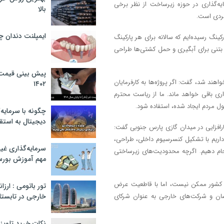
یه‌گذاری در حوزه زیرساخت از نظر برخی
بالا
بردی است.
ایمپلنت دندان 
: در شمال کشور، با ارتقای زیرساخت‌های بندری از ۳ پارکینگ به ۸ پارکینگ رسیده‌ایم که سالانه برای هر پارکینگ
سره بتنی برای آبگیری و حمل کشتی‌ها طراحی
پیش بینی قیمت ت
هند شد، گفت: اگر پروژه‌ها به کارفرمایان
۱۴۰۲
اری باقی خواهد ماند. ما از ریاست محترم
ول مردم ایجاد شده، استفاده شود.
چگونه با سرمایه‌
دیجیتال به استق
ارافزایی در میدان گازی پارس جنوبی گفت:
 داریم با تشکیل کنسرسیوم داخلی، طراحی،
سرمایه‌گذاری غ
ام دهیم. اگرچه محدودیت‌های زیرساختی
مهم آموزش بور
ل کشور ممکن نیست، اما با قاطعیت عرض
تور باتومی : ارزا
صصان و شرکت‌های خارجی به عنوان شرکای
خارجی در تابستان ۰۲
نکات خرید تلویزیون