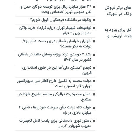
۳۹ هزار میلیارد ریال برای توسعه ناوگان حمل و
های برتر فروش
نقل عمومی تبریز اختصاص یافت
سونگ در شهرک
چگونه در دانشگاه فرهنگیان قبول شویم؟
توضیحات شهردار تهران درباره قرارداد خرید واگن
فق برای ورود به
مترو از چین + فیلم
ولات آرایشی و
نانوایان خراسان شمالی در بن بست «نانی‌نو»/
دولت به فکر هست؟
رشد ۷ درصدی تردد روزانه وسایل نقلیه در راه‌های
کشور در سال ۱۴۰۲
تجمع “مسکن ملی”ها این بار جلوی استانداری
قزوین
دولت مصمم به تکمیل طرح قطار ملی سریع‌السیر
تهران- قم- اصفهان است
اعمال محدودیت ترافیکی مراسم تشییع شهدا در
سنندج
خواب تازه دولت برای سوخت خودروها ؛ ناجی ۴
میلیارد دلاری در راه
دستور فوری دادستانی برای پلمب کامل تجهیزات
معیوب شهربازی کرمان