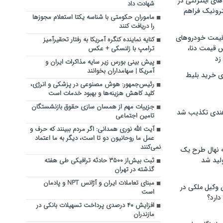
های اینترنتی در
شهادت داد
ترونیک فراهم
ماموران حکومتی با شناسه یکتا استعلام مجوزها
را دریافت کنند
 قیمت خودروهای
کنایه نماینده کنگره آمریکا به رفتار تحقیرآمیز
 قیمت دنا،
ترامپ با زلنسکی + عکس
 زد
پیش بینی بورس زیر سایه مذاکرات ایران و
آمریکا | سهامداران بخوانند
ی خرید بلیط
رئیس‌جمهور: هوش مصنوعی در پزشکی و انرژی،
کلید کاهش هزینه‌ها و بهبود خدمات است
جزییات مهم از همسان سازی حقوق بازنشستگان
هندی تکذیب شد
تامین اجتماعی
آیت الله نوری همدانی: اگر مردم ببینند که حرف و
عمل ما روحانیون دو تا است، دیگر به ما اعتماد
نمی‌کنند
له نهال طرح یک
لید شد
ثبت بیش‌از ۳۵۰۰ حادثه ترافیکی طی هفته
گذشته در تهران
مبنای تعاملات ایران و آژانس NPT و پادمان
ن وکیل ملکی در
است
دارد؟
افزایش ۴۰ درصدی پرداخت تسهیلات بانکی در
مازندران