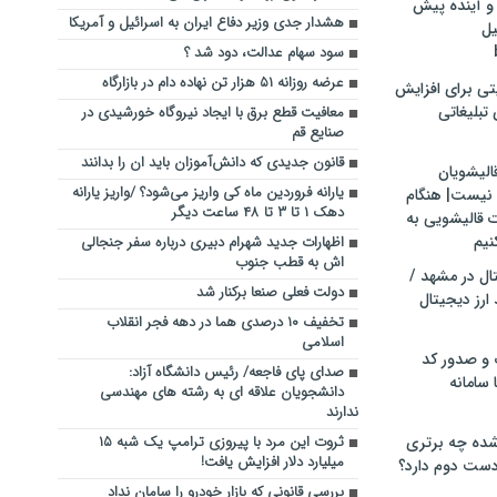
و آینده پیش
هشدار جدی وزیر دفاع ایران به اسرائیل و آمریکا
یل
سود سهام عدالت، دود شد ؟
عرضه روزانه ۵۱ هزار تن نهاده‌ دام در بازارگاه
تی برای افزایش
تبلیغاتی
معافیت قطع برق با ایجاد نیروگاه خورشیدی در
صنایع قم
قانون جدیدی که دانش‌آموزان باید ان را بدانند
الیشویان
یارانه فروردین ماه کی واریز می‌شود؟ /واریز یارانه
 نیست| هنگام
دهک ۱ تا ۳ تا ۴۸ ساعت دیگر
ت قالیشویی به
نیم
اظهارات جدید شهرام دبیری درباره سفر جنجالی
اش به قطب جنوب
ال در مشهد /
دولت فعلی صنعا برکنار شد
ارز دیجیتال
تخفیف ۱۰ درصدی هما در دهه فجر انقلاب
اسلامی
 و صدور کد
صدای پای فاجعه/ رئیس دانشگاه آزاد:
 سامانه
دانشجویان علاقه ای به رشته های مهندسی
ندارند
ده چه برتری
ثروت این مرد با پیروزی ترامپ یک شبه ۱۵
میلیارد دلار افزایش یافت!
ست دوم دارد؟
بررسی قانونی که بازار خودرو را سامان نداد