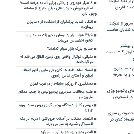
ن از نگاه سایت
۸ هزار خودروی وارداتی برقی آماده عرضه است/
صاد آفرین
امکان فروش خودروهای برقی خارج از سامانه
وجود دارد
انتقاد شدید پزشکیان از استفاده از «مدیران
سرور از شرکت
پروازی»
 شتابان هاست
۲۹٫۵ هزار میلیارد تومان تجهیزات به مدارس
کشور اختصاص می‌یابد
ی بیشتر
صنایع بزرگ بازار سهام کدامند؟
خارجی؟ + لیست
دقیقی: فوتبال واقعی روی زمین اتفاق می‌افتد نه
در قراردادها
م حسابداری
انعقاد تفاهمنامه همکاری فی مابین اتاق اصناف
ه و به صرفه
ایران و آستان قدس رضوی
دستگیری ۲ زورگیر سابقه‌دار در غرب تهران
ای پاتوبیولوژی
علت مخالفت سرمربی پرسپولیس با جذب مدافع
 در تشخیص
ملی‌پوش
بررسی کامل دستگاه روغن گیری پرس سرد توربو
OT۱۲
خصوصی سازی
اقتصاد مملکت در آستانه فروپاشی | مردم در یک
تصاد کلان در
افسردگی شدید به‌ سر می‌ برند
النصر بدون رونالدو به ایران می‌آید