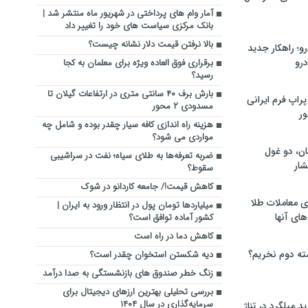
آمار وام های پرداختی در شهریور ماه منتشر شد |
بانک مرکزی سیاست های خود را تغییر داد
بالا نرفتن قیمت دلار نشانه چیست؟
؛ راهکار جدید
رو
برقراری فوق العاده ویژه برای معلمان به کجا
رسید؟
بارش برف ۴۰ سانتی متری در ارتفاعات گیلان تا
راپ فرم ایرانی
مسدودی ۲ محور
ور
هزینه راه اندازی کافه سیار چقدر بوده و شامل چه
مواردی می شود؟
ان، دو غول
ضربه تعرفه‌ها به طلای سیاه؛ نفت در سراشیبی
ار
سقوط؟
کاهش قیمت!/ جامعه کاردانو در شوک
ی معاملات طلا
میلیاردها تومان پول در انتظار ورود به ایران |
های آنها
کشور آماده توافق است؟
کاهش دما در راه است
ته دوم نخریم؟
دیه شکستن استخوان چقدر است؟
زنگ خطر صندوق های بازنشستگی به صدا درآمد
بررسی تحلیلی بهترین ارزهای دیجیتال برای
سرمایه‌گذاری در سال ۱۴۰۴
 میلگرد در تناژ