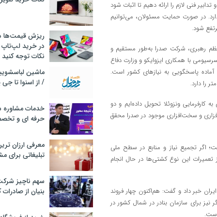
یر فنی لازم را ارائه دهیم تا اثبات شود
دارد. در صورت حمایت مسئولان، می‌توانیم
رتفع شود.
ریزش قیمت‌ها در 
در خرید لپ‌تاپ 
معظم رهبری، شرکت صدرا به‌طور مستقیم و
نکات توجه کنید
در سال گذشته کنسرسیومی با همکاری ایزوایکو و وزارت دفاع
 آماده پاسخگویی به نیازهای کشور است.
/ از اسنوا تا جی
به کارفرمایی ونزوئلا تحویل داده‌ایم و دو
خدمات مشاوره سئ
فزاری و سخت‌افزاری موجود در صدرا محقق
حرفه ای و تخص
معرفی ارزان تری
ت؛ اگر تجمیع نیاز و منابع در سطح ملی
تبلیغاتی برای مش
 تعمیرات این نوع کشتی‌ها در حال انجام
سهم ناچیز شرک
ان خبر داد و گفت: هم‌اکنون چهار فروند
بنیان از صادرات 
نیز برای سازمان بنادر در شمال کشور در