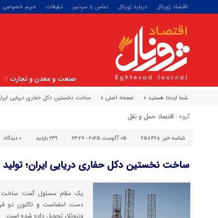
اقتصاد ژورنال
درباره ژورنال
تماس با سردبیر
تبلیغات
حریم خصوصی
صنعت و معدن و تجارت
شما اینجا هستید »
صفحه اصلی »
ساخت نخستین دکل حفاری دریایی ایران؛ تولید ۴ فروند کشتی 
گروه :
اقتصاد حمل و نقل
شناسه خبر:
258428
05 آگوست 2025 - 23:27
239 بازدید
۰
دیدگاه
ساخت نخستین دکل حفاری دریایی ایران؛ تولید ۴ فروند کشتی برای ونزوئلا
یک مقام مسئول گفت: ساخت ن
دست امضاست و تاکنون دو فرون
ونزوئلا، تحویل داده شده است.