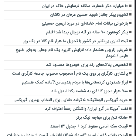
۱۰ میلیارد دلار خسارت سالانه فرسایش خاک در ایران
تشییع پیکر جانباز شهید حسین عرفان در کاشان
بازخوانی بیانات امام خامنه‌ای در مورد اربعین حسینی
پیکر کوهنورد ۷۰ ساله در قله توچال پیدا شد+فیلم
ثبت آماری بی‌نظیر در کشور با تحویل ۱۰ هزار قلم کالا در یک روز
شریفی زارچی هشدار داد؛ افزایش کاربرد یک نام جعلی به‌جای خلیج
فارس/ نمودار
تخصیص پلاک‌های رند برای خودروها مسدود شد
پافشاری کارگران بر روی یک نام | محجوب محبوب جامعه کارگری است
ابراز همدردی کردستانی‌ها با مردم بندرعباس/آماده کمک هستیم
۷۰۰ هزار مجوز کاغذی به شناسه یکتا تبدیل شد
خرید گیربکس اتوماتیک: ۵ ترفند طلایی برای انتخاب بهترین گیربکس
نفت آمریکا در گرو ایران/ واشنگتن رسماً اعتراف کرد
حادثه تلخ برای مهاجم لیگ برتر
قیمت سکه امامی سقوط کرد + جدول ۱۳ اسفند
قیمت طلای ۱۸عیار امروز ۱۴مرداد ۱۴۰۵/ افزایش قیمت + جدول و جزئیات