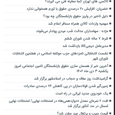
تاکسی های تهران کجا معاینه فنی می گیرند؟
خضریان: افزایش ۲۰ درصدی حقوق با تورم همخوانی ندارد
دلیل تاخیر در واریز حقوق بازنشستگان چه بود؟
سهمیه واردات کالای همراه مسافر اعلام شد
مژده : سهامداران عدالت شب عیدی پولدار می‌شوند
شرط ۷ ساله شدن شورای ششم
مدیرعامل دیجی‌کالا بازداشت شد
نشست انتخاباتی نامزدهای حزب موتلفه اسلامی در هفتمین انتخابات
شورای شهر
آخرین خبر از همسان سازی حقوق بازنشستگان تامین اجتماعی امروز
یکشنبه ۳ دی ماه ۱۴۰۲
گرامیداشت روز عفاف و حجاب در اسلامشهر برگزار شد
زمین‌گیر شدن فولادسازان در پی کاهش ۷۶ درصدی صادرات
یک خودروی جدید ایرانی در راه است
افت ۲ نمره‌ای معدل «دوازدهمی‌ها» در امتحانات نهایی/ امتحانات نهایی
امسال در حد کنکور برگزار شد
قیمت سیب و پرتغال عید چقدر شد؟