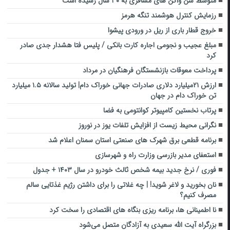
متوسط سن واگن های مسافری به ۳۰ سال رسیده است
رزمایش کنترل هوشمند تنگه هرمز
خروج قطار باری از ریل در ورودی پیشوا
مبلغ عجیب و نجومی اجاره کارت بانکی / پلیس فتا هشدار جدی صادر
کرد
پرداخت معوقات بازنشستگان فرهنگیان در مرداد
ارزش ۲۱میلیارد دلاری صادرات جهانی خوراک دام| تولید سالانه ۱.۵ میلیارد
تن خوراک دام در جهان
پرتاب نخستین کامپیوتر کوانتومی به فضا
نگرانی محیط زیست از افزایش تلفات یوز در نوروز
برنامه قطعی برق شهرک های صنعتی استان سمنان اعلام شد
استعفای مدیر بازرسی وزارت راه و شهرسازی
فوری / نرخ جدید بیمه شخص ثالث خودرو در سال ۱۴۰۳ + جدول
نان بخورید و لاغر شوید! | چه غلاتی را برای داشتن رژیم غذتایی سالم
مصرف کنیم؟
نا اطمینانی ها، برنامه ریزی بنگاه های اقتصادی را سخت کرد
بزرگراه آیت الله سعیدی به آزادگان متصل می‌شود