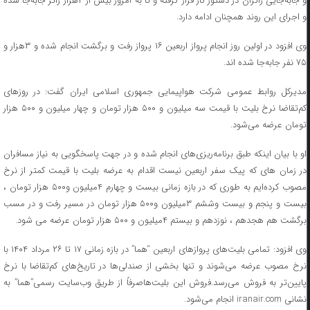
و جابه‌جایی زائران در دستور کار قرار گرفته و تا به امروز بیش از ۴هزار زائر جابه‌جا شده
و اجرای این روند همچنان ادامه دارد.
وی افزود در اولین روز انجام پرواز اربعین ۱۶ پرواز رفت و برگشت انجام شده و ۳هزار و
۷۵ نفر جابه‌جا شده اند.
مدیرکل روابط عمومی شرکت هواپیمایی جمهوری اسلامی ایران گفت: در روزهای
کم‌تقاضا نرخ بلیت با قیمت سه میلیون و ۵۰۰ هزار تومان و چهار میلیون و ۵۰۰ هزار
تومان عرضه می‌شود.
او با بیان اینکه طبق برنامه‌ریزی‌های انجام شده و در جهت پاسخگویی به نیاز مسافران
در زمان های که‌ پیک سفر اربعین نیست اقدام به عرضه بلیت با قیمت کمتر از نرخ
مصوب کرده‌ایم به طوری که‌ در بازه زمانی بیست و چهارم ۴میلیون و۵۰۰ هزار تومان ،
بیست و پنجم و بیست وششم ۳میلیون و۵۰۰ هزار تومان در مسیر رفت و در مسب
برگشت هم هجدهم ، نوزدهم و بیستم ۴میلیون و ۵۰۰ هزار تومان عرضه می شود.
وی افزود: تمامی بلیت‌های پروازهای اربعین “هما” در بازه زمانی ۱۷ تا ۲۶ مرداد ۱۴۰۴ با
نرخ مصوب عرضه می‌شوند و تنها بخشی از صندلی‌ها در تاریخ‌های کم‌تقاضا با نرخ
پایین‌تر به فروش می‌رسد.فروش این بلیت‌هاصرفاً از طریق وب‌سایت رسمی”هما” به
نشانی iranair.com انجام می‌شود.