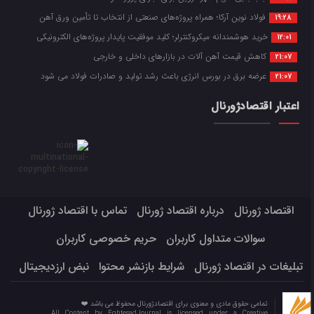
فولاد نوین آرکا؛ همراه پروژه‌های صنعتی از انتخاب تا تأمین ورق آهن
19:28
خرید هوشمندانه میکروکنترلر؛ کلید موفقیت پایدار پروژه‌های الکترونیکی
12:01
کاهش قیمت آهن آلات در بازارهای داخلی و خارجی
21:07
عرضه برق در بورس انرژی باعث رشد تولید و صادرات فولاد می شود
21:07
اعتبار اقتصادژورنال
اقتصاد ژورنال
درباره اقتصاد ژورنال
تماس با اقتصاد ژورنال
سوالات متداول کاربران
حریم خصوصی کاربران
تبلیغات در اقتصاد ژورنال
شرایط بازنشر محتوا
نبض ارزدیجیتال
تمامی حقوق مادی و معنوی برای اقتصادژورنال محفوظ می باشد ❤️
All Content by EghtesadJournal is licensed under a Creative