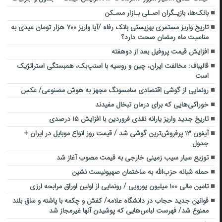
بانک‌ها، بازیـگران اصـلی بـازار مسـکن
تاریخ واریز مستمری بهزیستی بانک رفاه /آیا واریز ۷۰۰ هزار تومان عیدی به
مناسبت ماه رمضان صحت دارد؟
افزایش قیمت پروفیل بعد از دوهفته
قالیباف: مخالفت ایران، چین و روسیه با اسنپ‌بک، همبستگی استراتژیک
است
رونمایی از گوشی اقتصادی سامسونگ مجهز به هوش مصنوعی/ عکس
خوراکی‌هایی که برای درمان تبخال مفیدند
تاریخ جدید واریز یارانه نقدی فروردین با افزایش ۱۵ درصدی
آیفون ۱۳ پرفروش‌ترین گوشی شد / قیمت روز انواع موبایل در ایران +
جدول
توزیع سیار سیب زمینی خارجی به قیمت مصوب آغاز شد
حمله شبانه حزب‌الله به ساختمان صهیونیست نشین
تامین مالی ۱۰۰ میلیون یورویی / رونمایی از اولین اوراق مرابحه ارزی
قوانین جدید حجاب در دانشگاه علامه/ کفش و چکمه با پاشنه و ساق بلند
ممنوع شد/ فهرست لباس‌هایی که پوشیدن آنها غیرمجاز شد