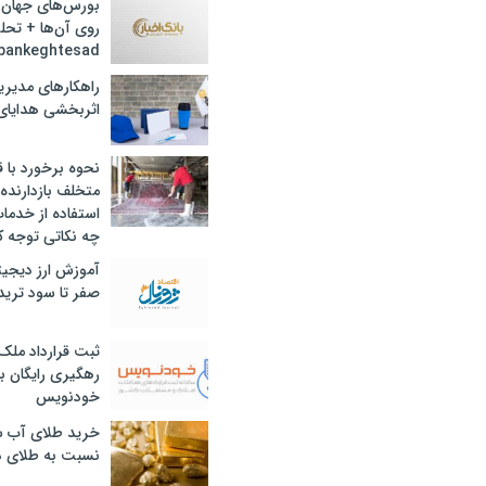
بورس‌های جهان 
روی آن‌ها + تحل
bankeghtesad
راهکارهای مدیری
اثربخشی هدایای 
نحوه برخورد با ق
متخلف بازدارنده
استفاده از خدما
چه نکاتی توجه ک
آموزش ارز دیجیت
صفر تا سود ترید 
ثبت قرارداد ملک
رهگیری رایگان با
خودنویس
خرید طلای آب ش
نسبت به طلای د