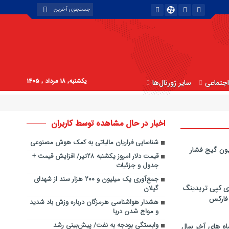
یکشنبه, ۱۸ مرداد , ۱۴۰۵
جتماعی
سایر ژورنال‌ها
اخبار در حال مشاهده توسط کاربران
شناسایی فراریان مالیاتی به کمک هوش مصنوعی
ون گیج فشار
قیمت دلار امروز یکشنبه ۲۸تیر/ افزایش قیمت +
جدول و جزئیات
جمع‌آوری یک میلیون و ۲۰۰ هزار سند از شهدای
ی کپی‌ تریدینگ
گیلان
 فارکس
هشدار هواشناسی هرمزگان درباره وزش باد شدید
و مواج شدن دریا
وابستگی بودجه به نفت/ پیش‌بینی رشد
اه های آخر سال