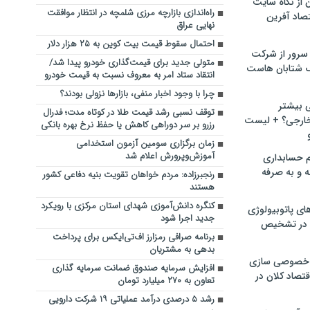
ن از نگاه سایت
راه‌اندازی بازارچه مرزی شلمچه در انتظار موافقت
صاد آفرین
نهایی عراق
احتمال سقوط قیمت بیت کوین به ۲۵ هزار دلار
سرور از شرکت
متولی جدید برای قیمت‌گذاری خودرو پیدا شد/
 شتابان هاست
انتقاد ستاد امر به معروف نسبت به قیمت خودرو
چرا با وجود اخبار منفی، بازارها نزولی بودند؟
ی بیشتر
توقف نسبی رشد قیمت طلا در کوتاه مدت؛ فدرال
خارجی؟ + لیست
رزرو بر سر دوراهی کاهش یا حفظ نرخ بهره بانکی
زمان برگزاری سومین آزمون استخدامی
آموزش‌وپرورش اعلام شد
م حسابداری
ه و به صرفه
رنجبرزاده: مردم خواهان تقویت بنیه دفاعی کشور
هستند
کنگره دانش‌آموزی شهدای استان مرکزی با رویکرد
ای پاتوبیولوژی
جدید اجرا شود
 در تشخیص
برنامه صرافی رمزارز اف‌تی‌ایکس برای پرداخت
بدهی‌ به مشتریان
خصوصی سازی
افزایش سرمایه صندوق ضمانت سرمایه گذاری
تصاد کلان در
تعاون به ٢٧٠ میلیارد تومان
رشد ۵ درصدی درآمد عملیاتی ۱۹ شرکت دارویی