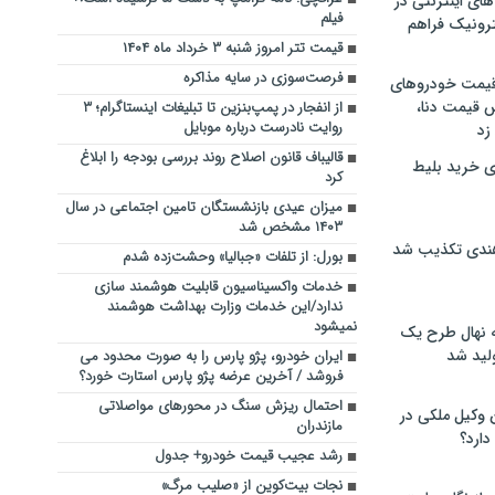
های اینترنتی در
فیلم
ترونیک فراهم
قیمت تتر امروز شنبه ۳ خرداد ماه ۱۴۰۴
فرصت‌سوزی در سایه مذاکره
 قیمت خودروهای
 قیمت دنا،
از انفجار در پمپ‌بنزین تا تبلیغات اینستاگرام؛ ۳
روایت نادرست درباره موبایل
 زد
قالیباف قانون اصلاح روند بررسی بودجه را ابلاغ
ی خرید بلیط
کرد
میزان عیدی بازنشستگان تامین اجتماعی در سال
۱۴۰۳ مشخص شد
هندی تکذیب شد
بورل: از تلفات «جبالیا» وحشت‌زده شدم
خدمات واکسیناسیون قابلیت هوشمند سازی
ندارد/این خدمات وزارت بهداشت هوشمند
نمیشود
له نهال طرح یک
لید شد
ایران خودرو، پژو پارس را به صورت محدود می
فروشد / آخرین عرضه پژو پارس استارت خورد؟
احتمال ریزش سنگ در محورهای مواصلاتی
ن وکیل ملکی در
مازندران
دارد؟
رشد عجیب قیمت خودرو+ جدول
نجات بیت‌کوین از «صلیب مرگ»