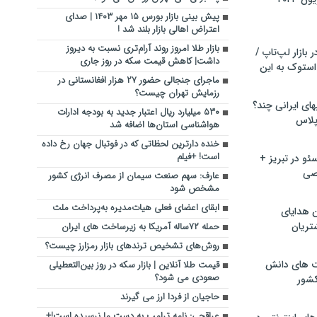
پیش بینی بازار بورس ۱۵ مهر ۱۴۰۳ | صدای
اعتراض اهالی بازار بلند شد !
بازار طلا امروز روند آرام‌تری نسبت به دیروز
بازار لپ‌تاپ /
داشت| کاهش قیمت سکه در روز جاری
استوک به این
ماجرای جنجالی حضور ۲۷ هزار افغانستانی در
رزمایش تهران چیست؟
ماشین لباسشویی‎های ایرانی چند؟
۵۳۰ میلیارد ریال اعتبار جدید به بودجه ادارات
 پلاس
هواشناسی استان‌ها اضافه شد
خنده دارترین لحظاتی که در فوتبال جهان رخ داده
است! +فیلم
و در تبریز +
صی
عارف: سهم صنعت سیمان از مصرف انرژی کشور
مشخص شود
ابقای اعضای فعلی هیات‌مدیره به‌پرداخت ملت
ن هدایای
تریان
حمله ۷۲ساله آمریکا به زیرساخت های ایران
روش‌های تشخیص ترندهای بازار رمزارز چیست؟
ت های دانش
قیمت طلا آنلاین | بازار سکه در روز بین‌التعطیلی
صعودی می شود؟
کشور
حاجیان از فردا ارز می گیرند
عراقچی: نامه ترامپ به دست ما نرسیده است!+