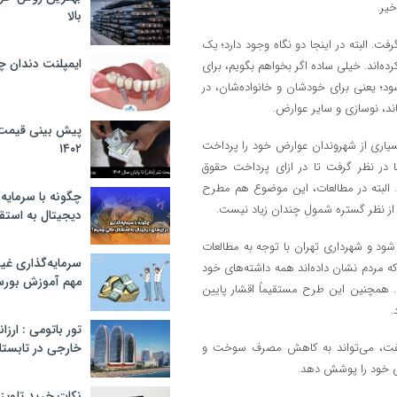
یر.
بالا
 البته در اینجا دو نگاه وجود دارد؛ یک
ایمپلنت دندان 
ده‌اند. خیلی ساده اگر بخواهم بگویم، برای
؛ یعنی برای خودشان و خانواده‌شان، در
ند، نوسازی و سایر عوارض.
پیش بینی قیمت ت
بسیاری از شهروندان عوارض خود را پرداخت
۱۴۰۲
ا در نظر گرفت تا در ازای پرداخت حقوق
. البته در مطالعات، این موضوع هم مطرح
چگونه با سرمایه‌
ز نظر گستره شمول چندان زیاد نیست.
دیجیتال به استق
شود و شهرداری تهران با توجه به مطالعات
سرمایه‌گذاری غ
که مردم نشان داده‌اند همه داشته‌های خود
مهم آموزش بور
م. همچنین این طرح مستقیماً اقشار پایین
.
تور باتومی : ارزا
ت نفت، می‌تواند به کاهش مصرف سوخت و
خارجی در تابستان ۰۲
ی خود را پوشش دهد.
نکات خرید تلویزیون