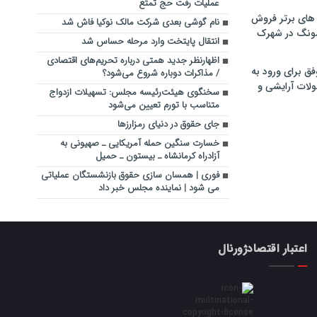
عملیات رفت حج تمتع
های برتر فروش
نام گوشی بعدی شرکت مالک نوکیا فاش شد
سونگ در شهرک
انتقال پایتخت وارد مرحله حساس شد
اظهارنظر جدید همتی درباره تحریم‌های اقتصادی
فق برای ورود به
/ مذاکرات دوباره شروع می‌شود؟
ولات آرایشی و
سخنگوی هیئت‌رئیسه مجلس: تسهیلات ازدواج
متناسب با تورم تعیین می‌شود
جای حقوق در دنیای رمزارزها
خسارت سنگین حمله آمریکایی ـ صهیونی به
آزادراه کرمانشاه ـ بیستون ـ حمیل
فوری | همسان سازی حقوق بازنشستگان عملیاتی
می شود | نماینده مجلس خبر داد
اعتبار اقتصادژورنال