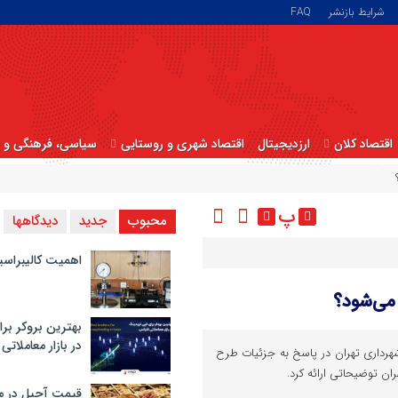
شرایط بازنشر
FAQ
اقتصاد کلان
ارزدیجیتال
اقتصاد شهری و روستایی
سیاسی، فرهنگی و ا
پ
محبوب
جدید
دیدگاهها
اهمیت کالیبراسی
 می‌شود؟
بهترین بروکر برا
در بازار معاملاتی
رداری تهران در پاسخ به جزئیات طرح
ان توضیحاتی ارائه کرد.
قیمت آجیل در م