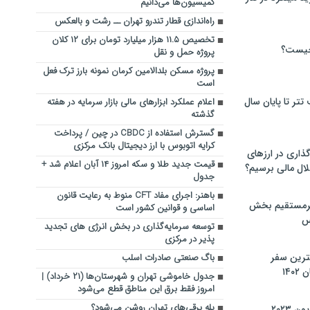
کمیسیون‌ها می‌دانیم
راه‌اندازی قطار تندرو تهران ــ رشت و بالعکس
تخصیص ۱۱.۵ هزار میلیارد تومان برای ۱۲ کلان
چیست؟
پروژه حمل و نقل
پروژه مسکن بلدالامین کرمان نمونه بارز ترک فعل
است
تر تا پایان سال
اعلام عملکرد ابزارهای مالی بازار سرمایه در هفته
گذشته
گسترش استفاده از CBDC در چین / پرداخت
کرایه اتوبوس با ارز دیجیتال بانک مرکزی
گذاری در ارزهای
قیمت جدید طلا و سکه امروز ۱۴ آبان اعلام شد +
لال مالی برسیم؟
جدول
باهنر: اجرای مفاد CFT منوط به رعایت قانون
یرمستقیم بخش
اساسی و قوانین کشور است
س
توسعه سرمایه‌گذاری در بخش انرژی های تجدید
پذیر در مرکزی
نترین سفر
باگ صنعتی صادرات اسلب
۱۴
جدول خاموشی تهران و شهرستان‌ها (۲۱ خرداد) |
امروز فقط برق این مناطق قطع می‌شود
پله برقی‌های تهران روشن می‌شود؟
 ۲۰۲۳