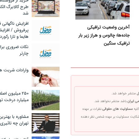
خرید از فروشگاه‌
طرح کالابرگ الک
شد
افزایش ناگهانی
آخرین وضعیت ترافیکی
پرفروش / افزایش
جاده‌ها؛ چالوس و هراز زیر بار
هایما و تارا رکورد
ترافیک سنگین
نکات ضروری برا
چارتر
وارادات شربت 
۲۵۰ میلیون اص
ل
منتشر خواهد شد.
میلیارد درخت تو
ی ایران
باشد منتشر نخواهد شد.
کلیه
مسئولیت های حقوقی
نظرات بر عهده
مشاوره با بهتری
 شکایت مسئولیت بر عهده شخص نظر دهنده
تهران چه تاثیری 