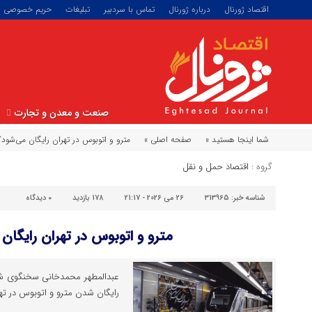
اقتصاد ژورنال
درباره ژورنال
تماس با سردبیر
تبلیغات
حریم خصوصی
صنعت و معدن و تجارت
شما اینجا هستید »
صفحه اصلی »
مترو و اتوبوس در تهران رایگان می‌شود؟
گروه :
اقتصاد حمل و نقل
شناسه خبر:
313965
26 می 2026 - 21:17
178 بازدید
۰
دیدگاه
مترو و اتوبوس در تهران رایگان
عبدالمطهر محمدخانی سخنگوی شه
رایگان شدن مترو و اتوبوس در تهر