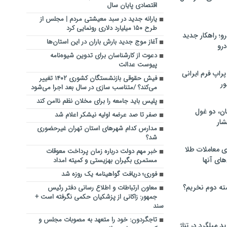
اقتصادی پایان سال
یارانه جدید در سبد معیشتی مردم | مجلس از
طرح ۱۵۰ میلیارد دلاری رونمایی کرد
؛ راهکار جدید
آغاز موج جدید بارش باران در این استان‌ها
رو
دعوت از کارشناسان برای تدوین شیوه‌نامه
پیوست عدالت
راپ فرم ایرانی
فیش حقوقی بازنشستگان کشوری ۱۴۰۲ تغییر
ور
می‌کند؟ /متناسب سازی در سال بعد اجرا می‌شود
پلیس باید جامعه را برای مخلان نظم ناامن کند
ان، دو غول
صفر تا صد عرضه اولیه نیشکر اعلام شد
ار
مدارس کدام شهرهای استان تهران غیرحضوری
شد؟
ی معاملات طلا
خبر مهم دولت درباره زمان پرداخت معوقات
های آنها
مستمری بگیران بهزیستی و کمیته امداد
فوری؛ دریافت گواهینامه یک روزه شد
ته دوم نخریم؟
معاون ارتباطات و اطلاع رسانی دفتر رئیس
جمهور: زاکانی از پزشکیان حکمی نگرفته است +
سند
تاجگردون: خود را متعهد به مصوبات مجلس و
 میلگرد در تناژ