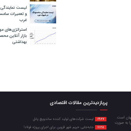
لیست نمایندگی 
و تعمیرات سام
غرب
استراتژی‌های مو
بازار آنلاین محص
بهداشتی
پربازدیدترین مقالات اقتصادی
جهان است.
لیست شرکت‌های تولید کننده ساندویچ پانل
19:27
را به صورت
جابه‌جایی حریم شهر قزوین برای اجرای پروژه فولاد!
11:28