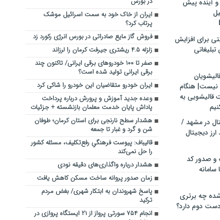
در بورس
و آینده پیش
یل
ایران از خاک خود به سمت اسرائیل موشک
پرتاب کرد؟
فروش گاز مایع صادراتی در بورس انرژی رکورد زد
تی برای افزایش
تبلیغاتی
زلزله ۴.۵ ریشتری جیرفت کرمان را لرزاند
صفر تا ۱۰۰ خودروهای برقی ایرانی/ تاکنون چند
برقی ایرانی تولید شده است؟
الیشویان
ایران خودرو متقاضیان این خودرو را شاکی کرد
 نیست| هنگام
ت قالیشویی به
وعده جدید آموزش و پرورش درباره پرداخت
نیم
پاداش پایان خدمت معلمان بازنشسته + جزئیات
هشدار سطح نارنجی برای استان کرمان؛ طوفان
ال در مشهد /
شن و گرد و غبار تا جمعه
ارز دیجیتال
قالیباف: پیوست فرهنگیِ رفع‌تکلیف، مسئله کشور
را حل نمی‌کند
 و صدور کد
هشدار درباره واگذاری‌های دقیقه نودی
 سامانه
زمان صدور پروانه ساخت مسکن کاهش یافت
پاسخ شهروندان به ابتکار شهری/ بغض مردم
ده چه برتری
ترکید
ست دوم دارد؟
انجام ۷۵۴ سورتی پرواز از ۲۱ ایستگاه پروازی در