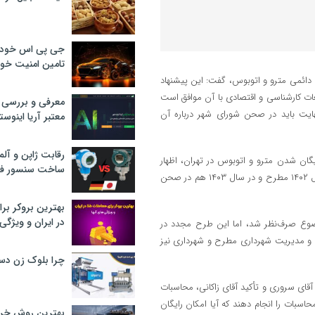
جی پی اس خودرو
تامین امنیت خود
دائمی مترو و اتوبوس، گفت: این پیشنهاد
ت کارشناسی و اقتصادی با آن موافق است
معرفی و بررسی پ
هایت باید در صحن شورای شهر درباره آن
معتبر آریا اینوست
رقابت ژاپن و آلم
ان شدن مترو و اتوبوس در تهران، اظهار
ساخت سنسور فش
کرد: این پیشنهاد در ابتدا از سوی آقای سروری نایب رئیس شورای شهر در سال ۱۴۰۲ مطرح و در سال ۱۴۰۳ هم در صحن
بهترین بروکر برا
در ایران و ویژگی‌
وضوع صرف‌نظر شد، اما این طرح مجدد در
ن و مدیریت شهرداری مطرح و شهرداری نیز
چرا بلوک زن دس
قای سروری و تأکید آقای زاکانی، محاسبات
سبات را انجام دهند که آیا امکان رایگان
بهترین روش خرید