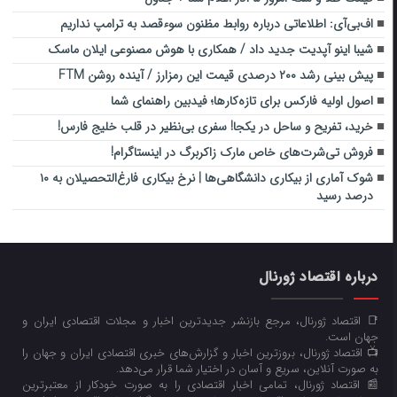
اف‌بی‌آی: اطلاعاتی درباره روابط مظنون سوءقصد به ترامپ نداریم
شیبا اینو آپدیت جدید داد / همکاری با هوش مصنوعی ایلان ماسک
پیش بینی رشد ۲۰۰ درصدی قیمت این رمزارز / آینده روشن FTM
اصول اولیه فارکس برای تازه‌کارها؛ فیدبین راهنمای شما
خرید، تفریح و ساحل در یکجا! سفری بی‌نظیر در قلب خلیج فارس!
فروش تی‌شرت‌های خاص مارک زاکربرگ در اینستاگرام!
شوک آماری از بیکاری دانشگاهی‌ها | نرخ بیکاری فارغ‌التحصیلان به ۱۰
درصد رسید
درباره اقتصاد ژورنال
📑 اقتصاد ژورنال، مرجع بازنشر جدیدترین اخبار و مجلات اقتصادی ایران و
جهان است.
📺 اقتصاد ژورنال، بروزترین اخبار و گزارش‌های خبری اقتصادی ایران و جهان را
به صورت آنلاین، سریع و آسان در اختیار شما قرار می‌‌دهد.
📰 اقتصاد ژورنال، تمامی اخبار اقتصادی را به صورت خودکار از معتبرترین