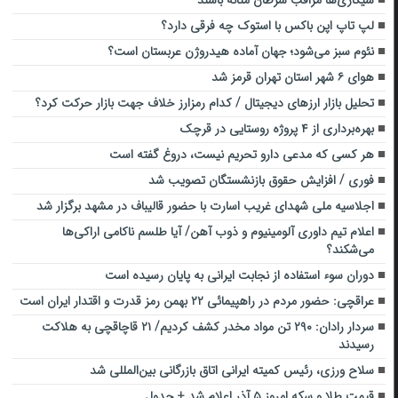
سیگاری‌ها مراقب سرطان مثانه باشند
لپ تاپ اپن باکس با استوک چه فرقی دارد؟
نئوم سبز می‌شود؛ جهان آماده هیدروژن عربستان است؟
هوای ۶ شهر استان تهران قرمز شد
تحلیل بازار ارزهای دیجیتال / کدام رمزارز خلاف جهت بازار حرکت کرد؟
بهره‌برداری از ۴ پروژه روستایی در قرچک
هر کسی که مدعی دارو تحریم نیست، دروغ گفته است
فوری / افزایش حقوق بازنشستگان تصویب شد
اجلاسیه ملی شهدای غریب اسارت با حضور قالیباف در مشهد برگزار شد
اعلام تیم داوری آلومینیوم و ذوب آهن/ آیا طلسم ناکامی اراکی‌ها
می‌شکند؟
دوران سوء استفاده از نجابت ایرانی به پایان رسیده است
عراقچی: حضور مردم در راهپیمائی ۲۲ بهمن رمز قدرت و اقتدار ایران است
سردار رادان: ۲۹۰ تن مواد مخدر کشف کردیم/ ۲۱ قاچاقچی به هلاکت
رسیدند
سلاح‌ ورزی، رئیس کمیته ایرانی اتاق بازرگانی بین‌المللی شد
قیمت طلا و سکه امروز ۵ آذر اعلام شد + جدول