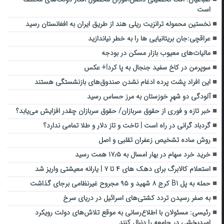
است
نخستین محموله ترانزیت ریلی هند از طریق ایران به افغانستان رسید
عراقچی:جان بریتانیایی ها را به خطر نیاندازید
مالیات‌های معیوب بازار مسکن در بودجه
سوپرمن در کاخ سفید جنجال به پا کرد!+ عکس
این افراد پشت پرده ادغام نشدن صندوق‌های بازنشستگی هستند
آلودگی دو شهرِ خوزستان به مرز حساس رسید
خبر تازه و فوری از حقوق سربازان/ حقوق سربازان چقدر افزایش می‌یابد؟
گردباد گرانی در راه است | تاخت و تاز دلار و طلا تمامی ندارد؟
روش ساده تشخیص زعفران تقلبی و اصل
خرید خرد سهام در بهار امسال به ۱۷٫۵ همت رسید
استعلام کالابرگ برای دهک های ۴ تا ۷ | یارانه معیشتی واریز شد
حمله به پل B1 کرج ۸ شهید و ۹۵ مجروح غیرنظامی برجای گذاشت
به صفر رسیدن تردد کشتی‌های اسرائیل در دریای سرخ
رئیسی: مسئولان با اطلاع‌رسانی به موقع تلاش‌های دولت رویکرد
امیدبخشی در جامعه را دنبال کنند