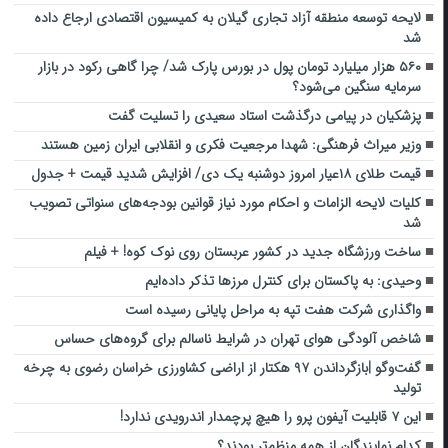
لایحه توسعه منطقه آزاد تجاری گیلان به کمیسیون اقتصادی ارجاع داده
شد
۵۶۰ هزار میلیارد تومان پول در بورس پارک شد/ چرا گاهی رکود در بازار
سرمایه سنگین‌ می‌شود؟
پزشکیان در پیامی درگذشت استاد سعیدی را تسلیت گفت
وزیر میراث فرهنگی: شهدا مرجعیت فکری و انقلابی ایران زمین هستند
قیمت طلای ۱۸عیار امروز دوشنبه یک دی/ افزایش شدید قیمت + جدول
کلیات لایحه الزامات و احکام مورد نیاز قوانین بودجه‌های سنواتی تصویب
شد
ساخت ورزشگاه جدید در کشور عربستان روی نوک کوه! + فیلم
وحیدی: به پاکستان برای کنترل مرزها تذکر داده‌ایم
واگذاری شرکت هفت تپه به مراحل پایانی رسیده است
شاخص آلودگی هوای تهران در شرایط ناسالم برای گروه‌های حساس
گفت‌وگو |بازگرداندن ۹۷ هکتار از اراضی کشاورزی خراسان رضوی به چرخه
تولید
این ۷ قابلیت آیفون پرو را هیچ پرچمدار اندرویدی ندارد!
کدام نمایندگان از همه منظم‌تر بودند؟