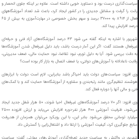
سیاست‌گذاری درست بود و دستاورد خوبی داشته است. علاوه بر اینکه جلوی انحصار و
رانت را گرفت و مشاغل جدیدی را در کشور ایجاد کرد، باعث شد تعداد آموزشگاههای
فعال از ۸۹۱۴ به ۳۷۰۰۰ برسد و سهم بخش خصوصی در مهارت‌آموزی به بیش از ۶۵
درصد افزایش پیدا کند.
شهریور با اشاره به اینکه گفته می شود ۴۳ درصد آموزشگاه‌های آزاد فنی و حرفه‌ای
غیرفعال هستند گفت: اگر این آمار درست باشد، باید دلیل غیرفعال شدن آموزشگاه‌ها
به دقت بررسی شود. آیا به دلیل تورم، نبود تقاضا، نبود حمایت مالی، ضعف مدیریتی،
رقابت ناعادلانه با آموزش‌های دولتی، یا ضعف اتصال به بازار کار بوده است؟
وی افزود: سیاست‌های دولت باید احیاگر باشد بنابراین، لازم است دولت با ابزارهای
هوشمند تنظیم‌گری مانند رتبه‌بندی و مشاوره از آموزشگاه‌ها حمایت کند و با کمک‌های
فنی و مالی آنها را دوباره فعال کند.
وی افزود: اگر ۷۰ درصد آموزشگاه‌های غیرفعال احیا شوند، ۵۰ هزار شغل جدید ایجاد
می‌شود، ظرفیت آموزشی ۴۰۰ هزار نفر-دوره افزایش می‌یابد و ارزش افزوده ۲۵۰۰
میلیارد تومانی محقق می‌شود. بنابر این، با این رویکرد می‌توان همزمان از هدررفت
منابع جلوگیری کرد، کیفیت آموزشی را ارتقا داد و اشتغال‌زایی را گسترش داد.
شهریور در واکنش به سیاست جدید تعرفه‌گذاری آموزش‌های مهارتی گفت: سیاست