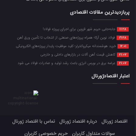
پربازدیدترین مقالات اقتصادی
جابه‌جایی حریم شهر قزوین برای اجرای پروژه فولاد!
11:28
فولاد نوین آرکا؛ همراه پروژه‌های صنعتی از انتخاب تا تأمین ورق آهن
19:28
خرید هوشمندانه میکروکنترلر؛ کلید موفقیت پایدار پروژه‌های الکترونیکی
12:01
کاهش قیمت آهن آلات در بازارهای داخلی و خارجی
21:07
عرضه برق در بورس انرژی باعث رشد تولید و صادرات فولاد می شود
21:07
اعتبار اقتصادژورنال
اقتصاد ژورنال
درباره اقتصاد ژورنال
تماس با اقتصاد ژورنال
سوالات متداول کاربران
حریم خصوصی کاربران