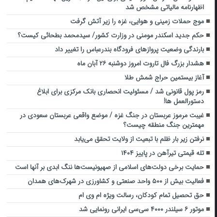
اظهارنامه مالیاتی مشخص شد
موج حملات زمینی و هوایی، غزه را زیر آتش گرفت
حکم جدید اسکندر مومنی در وزارت کشور/ سیدمحمد بطحائی کیست؟
بارندگی وضعیت پروازهای فرودگاه بندرعباس را تغییر داد
هشدار بزرگ فال تاروت امروز دوشنبه ۲۶ آبان ماه
آغاز بیستمین حراج شمش طلا
رمز پول قانونی شد / مسئولیت انحصاری بانک مرکزی برای ابلاغ
دستورالعمل ها!
غیبت مرموز عربستان در جنگ غزه / موضع واقعی عربستان سعودی در
مهمترین جنگ منطقه چیست؟
نرفتن زیر بار ظلم با تبعیت از ولایت تحقق می‌یابد
تله قیمتی تیرآهن در پاییز ۱۴۰۴
حمایت برخی دولت‌های اسلامی از صهیونیست‌ها ننگ ابدی بر آنها است
فعالیت بیش از ۵۰۰ واحد صنعتی و کشاورزی در شهرک‌های همدان
حق تحصیل تمام کودکان، رسالت ویژه ام وی ام
موتور ۶ سیلندر ۴۰۰۰ سی‌سی ایرانی رونمایی شد