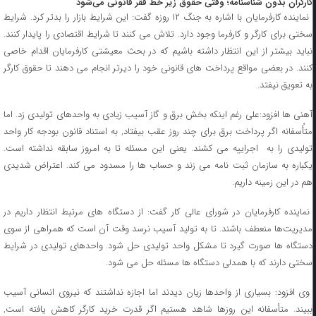
کارگران بدون شناسنامه؛ وقتی حقوق زیر خط فقر قانونی می‌شود
نماینده کارفرمایان با اشاره به جنگ ۱۲ روزه گفت: این شرایط بازار را بدتر کرد. شرایط
سختی برای کارگر و کارفرما وجود دارد. تلاش می کنند تا شرایط اقتصادی را پایدار کنند.
نباید بیشتر از این انتظار داشته باشیم که در بحث معیشتی کارفرمایان اقدام خاصی
کنند. در بعضی مواقع پرداخت های قانونی خود را دیرتر انجام می دهند تا حقوق کارگر
به تعویق نیفتد.
آهنی ها افزود:علی رغم اینکه بخش برق و گاز آسیب زیادی به واحدهای تولیدی زد. اما
متأُسفانه اگر پرداخت برق برای چند روز عقب بیفتاد, به استناد قانون بودجه کار واحد
تولیدی را به اجراییه می کشند. یعنی این مسئله تا به امروز سابقه نداشته است.
یکباره به سازمان ثبت نامه می زند و حساب ها را مسدود می کند. اعتراض شدیدی
هم در این زمینه داریم.
نماینده کارفرمایان در شورای عالی کار گفت: از دستگاه های مرتبط انتظار داریم در
مدیریت‌ها منعطف باشند. تا به تولید آسیب نرسد وقت آن است که همراهی از سوی
دستگاه ها صورت گیرد تا مشکل واحد تولیدی حل شود. واحدهای تولیدی در شرایط
سختی دارند که با همدلی دستگاه ها مسئله حل می شود.
وی افزود: بسیاری از واحدها زیان دیدند اما اجازه نداشتند که نیروی انسانی آسیب
ببیند. متأسفانه این روزها شاهد هستیم اگر قدرت خرید کارگر کاهش یافته است,