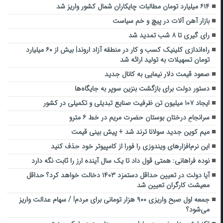
۶۱۴ میلیارد تومان مطالبات چایکاران شمال کشور واریز شد
بازار آهن آلات در پیچ و خم سیاست
رای گیری تا ۸ شب تمدید شد
راه‌اندازی کلینیک کسب و کار در منطقه آزاد اروند| بیش از ۶۰ میلیارد
تومان تسهیلات به تولید ارائه شد
صعود قیمت دلار نیمایی به کانال جدید
دستور دولت برای بازگشت بنزین سوپر به جایگاه‌ها
ایجاد ۱۰۷ میلیون تن ظرفیت صنایع تبدیلی و تکمیلی در کشور
سرانجامِ درختان بوستان حضرت مریم در خط ۶ مترو
میم کوین جدید سولانا ترند شد + پیش بینی قیمت
این نرم‌افزارهای ویندوزی را فورا از کامپیوتر خود حذف کنید
نوده فراهانی: همتی قول داد تا یک سال آینده ارز را ثابت نگه دارد
آیا دولت در تعیین حداقل دستمزد ۱۴۰۳ دخالت خواهد کرد؟ حداقل
معیشت کارگران تعیین شد
جمعه اول صبح واریزی ۹۰۰ هزار تومانی برای مردم! / سهام عدالت واریز
می‌شود؟