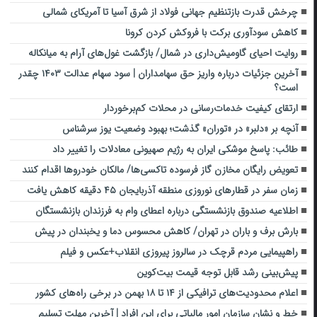
چرخش قدرت بازتنظیم جهانی فولاد از شرق آسیا تا آمریکای شمالی
کاهش سودآوری برکت با فروکش کردن کرونا
روایت احیای گاومیش‌داری در شمال/ بازگشت غول‌های آرام به میانکاله
آخرین جزئیات درباره واریز حق سهامداران | سود سهام عدالت ۱۴۰۳ چقدر
است؟
ارتقای کیفیت خدمات‌رسانی در محلات کم‌برخوردار
آنچه بر «دلبر» در «توران» گذشت؛ بهبود وضعیت یوز سرشناس
طائب: پاسخ موشکی ایران به رژیم صهیونی معادلات را تغییر داد
تعویض رایگان مخازن گاز فرسوده تاکسی‌ها/ مالکان خودروها اقدام کنند
زمان سفر در قطارهای نوروزی منطقه آذربایجان ۴۵ دقیقه کاهش یافت
اطلاعیه صندوق بازنشستگی درباره اعطای وام به فرزندان بازنشستگان
بارش برف و باران در تهران/ کاهش محسوس دما و یخبندان در پیش
راهپیمایی مردم قرچک در سالروز پیروزی انقلاب+عکس و فیلم
پیش‌بینی رشد قابل ‌توجه قیمت بیت‌کوین
اعلام محدودیت‌های ترافیکی از ۱۴ تا ۱۸ بهمن‌ در برخی راه‌های کشور
خط و نشان سازمان امور مالیاتی برای این افراد | آخرین مهلت تسلیم