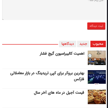
محبوب
جدید
دیدگاهها
اهمیت کالیبراسیون گیج فشار
بهترین بروکر برای کپی‌ تریدینگ در بازار معاملاتی
فارکس
قیمت آجیل در ماه های آخر سال