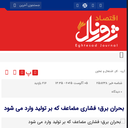
پ
گروه :
کار، اشتغال و تعاون
شناسه خبر:
258238
05 آگوست 2025 - 14:35
216 بازدید
۰
دیدگاه
بحران برق؛ فشاری مضاعف که بر تولید وارد می شود