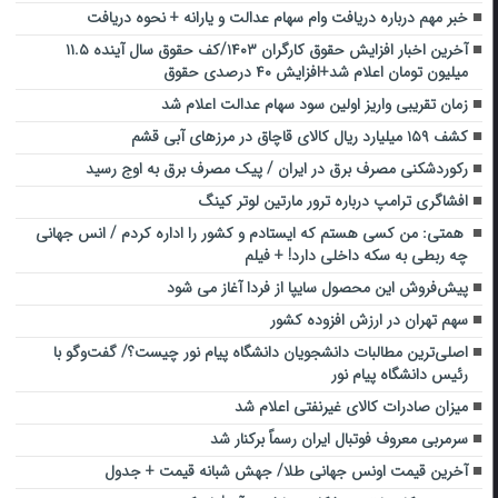
خبر مهم درباره دریافت وام سهام عدالت و یارانه + نحوه دریافت
آخرین اخبار افزایش حقوق کارگران ۱۴۰۳/کف حقوق سال آینده ۱۱.۵
میلیون تومان اعلام شد+افزایش ۴۰ درصدی حقوق
زمان تقریبی واریز اولین سود سهام عدالت اعلام شد
کشف ۱۵۹ میلیارد ریال کالای قاچاق در مرزهای آبی قشم
رکوردشکنی مصرف برق در ایران / پیک مصرف برق به اوج رسید
افشاگری ترامپ درباره ترور مارتین لوتر کینگ
همتی: من کسی هستم که ایستادم و کشور را اداره کردم / انس جهانی
چه ربطی به سکه داخلی دارد! + فیلم
پیش‌فروش این محصول سایپا از فردا آغاز می شود
سهم تهران در ارزش افزوده کشور
اصلی‌ترین مطالبات دانشجویان دانشگاه پیام نور چیست؟/ گفت‌وگو با
رئیس دانشگاه پیام نور
میزان صادرات کالای غیرنفتی اعلام شد
سرمربی معروف فوتبال ایران رسماً برکنار شد
آخرین قیمت اونس جهانی طلا/ جهش شبانه قیمت + جدول