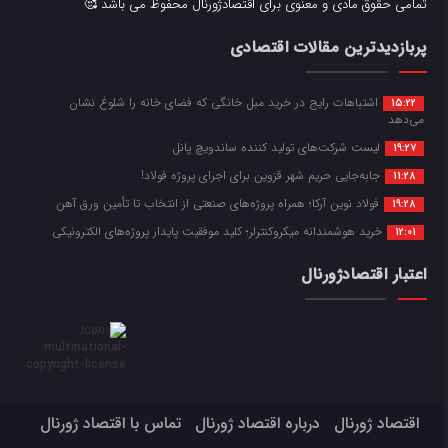
تمامی حقوق مادی و معنوی برای اقتصادژورنال محفوظ می باشد 🥰
پربازدیدترین مقالات اقتصادی
اشتباهات رایج در خرید مبل خانگی که فضای خانه را شلوغ نشان
15:22
می‌دهد
لیست شرکت‌های تولید کننده ساندویچ پانل
19:27
جابه‌جایی حریم شهر قزوین برای اجرای پروژه فولاد!
11:28
فولاد نوین آرکا؛ همراه پروژه‌های صنعتی از انتخاب تا تأمین ورق آهن
19:28
خرید هوشمندانه میکروکنترلر؛ کلید موفقیت پایدار پروژه‌های الکترونیکی
12:01
اعتبار اقتصادژورنال
اقتصاد ژورنال
درباره اقتصاد ژورنال
تماس با اقتصاد ژورنال