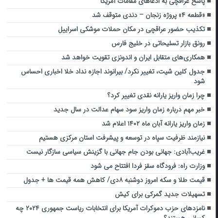
پاسخ عراقچی به ادعاهای مقامات آمریکا
«قطعه ۴» پروژه زنجان – دندی متوقف شد
تکذیب حضور عراقچی در مکان حملات موشکی اسراییل
رونق بازار تسلیحاتی در خلیج فارس
همکاری‌های متقابل ایران و اندونزی تقویت خواهد شد
جدول کلین شیت، تغییر نکرد/ بیرانوند اجازه نداد خلا اخباری احساس
شود
چرا زمان واریز یارانه‌ نقدی تغییر کرد؟
خبر مهم درباره زمان واریز سود سهام عدالت در سال جدید
زمان واریز یارانه آبان ماه ۱۴۰۲ اعلام شد
نیازمند ظرفیت سپاه در توسعه و پیشرفت استان مرکزی هستیم
غریب‌آبادی: جهانی بودن جام جهانی با گزینش سیاسی سازگار نیست
وزارت راه:‌ فرودگاه سقز فردا افتتاح می شود
قیمت طلا و سکه امروز دوشنبه ۸دی/ کاهش همه قیمت ها + جدول
تسهیلات جدید گمرکی برای کیش
نامزدهای حزب دموکرات آمریکا برای انتخابات ریاست جمهوری ۲۰۲۴ چه
کسانی هستند؟