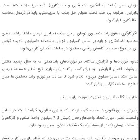
مزایای تبعی (مانند اضافه‌کاری، شب‌کاری و جمعه‌کاری)، «مجموع مزد ثابت» است.
بنابراین، هرگونه پرداخت تحت عنوان حق جذب یا سرپرستی، باید در فرمول محاسبه
اضافه‌کاری قرار گیرد.
اگر کارگری حقوق پایه ۱۰میلیون تومان و حق جذب ۱میلیون تومان داشته باشد، مبنای
محاسبه اضافه‌کاری او باید بر اساس ۱۱میلیون تومان باشد، نه ۱۰میلیون. نادیده گرفتن
این موضوع، منجر به کاهش واقعی دستمزد در ساعات تکمیلی کار می‌شود.
تداوم قراردادها و افزایش سالانه: در قراردادهای بلندمدتی که به سال جدید منتقل
می‌شوند، اعمال افزایش مزد برای کسانی که دارای مزایای تبع شغل هستند، باید بر
اساس متد «سایر سطوح مزدی» انجام شود تا عدالت در توزیع رشد دستمزدها میان
سطوح مختلف کارکنان برقرار گردد.
تحلیل شکاف نظارتی و ضرورت تقویت بازرسی کار
پذیرش حقوق قانونی در محیط کار، نیازمند یک «بازوی نظارتی» کارآمد است. در تحلیل
وضعیت فعلی، میان تعداد واحدهای فعال (بیش از ۴ میلیون واحد صنفی و کارگاهی)
و تعداد بازرسان (کمتر از ۱۰۰۰نفر)، یک شکاف عددی عمیق وجود دارد.
بهینه‌سازی ظرفیت نظارتی: این وضعیت نشان می‌دهد که نظام بازرسی کار با فشار