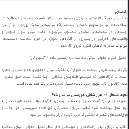
اقتصادی
به گزارش خبرنگار اقتصادی خبرگزاری تسنیم, در بازار کار، «امنیت شغلی» و «شفافیت در
پرداخت‌ها» تنها دو مفهوم حقوقی نیستند، بلکه موتورهای محرک بهره‌وری و آرامش
اجتماعی در محیط‌های تولیدی محسوب می‌شوند. تضاد میان متون قانونی و
واقعیت‌های اجرایی در بسیاری از کارگاه‌ها، به‌ویژه در حوزه محاسبه دستمزدها،
می‌تواند منجر به کاهش انگیزه نیروی کار شود.
تحلیل فنی و حقوقی مبانی محاسبه مزد (تفسیر ماده ۳۶قانون کار)
یکی از پیچیده‌ترین مباحث در حقوق کار، تفکیک میان «حقوق پایه» و «مزایای تبعی»
است. در کارگاه‌هایی که سیستم طبقه‌بندی مشاغل اجرا نشده است، طبق تبصره ۱
ماده ۳۶قانون کار، مفهوم «مزد ثابت» بسیار گسترده‌تر از یک عدد ساده است.
تعهد اشتغال ۲۶ هزار شغلی خوزستان در سال ۱۴۰۵
تعریف جامع مزد ثابت: در این واحدهای تولیدی، هرگونه مبلغی که به طور ثابت و به
تبع شغل پرداخت شود (مانند مزایای سختی‌کار، فوق‌العاده سرپرستی، حق جذب و
فوق‌العاده‌های شغلی)، بخشی از «مزد ثابت» کارگر محسوب می‌شود.
تاثیر بر مزایای تبعی (اضافه‌کاری و نوبت‌کاری): از منظر تحلیل حقوقی، مبنای محاسبه