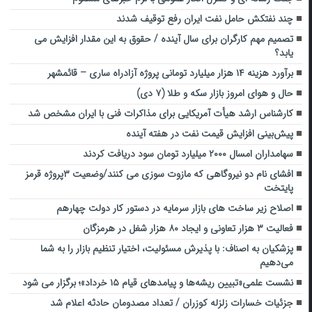
چند نفتکش حامل نفت ایران رفع توقیف شدند
تصمیم مهم کارگران برای سال آینده / حقوق به این مقدار افزایش می
یابد؟
برآورد هزینه ۱۴ هزار میلیارد تومانی پروژه آزادراه ساری – قائمشهر
حال و هوای امروز بازار سکه و طلا (۷ دی)
کارشناس ارشد هیأت آمریکایی برای مذاکرات فنی با ایران مشخص شد
پیش‌بینی افزایش قیمت نفت در هفته آینده
سهامداران امسال ۲۰۰۰ میلیارد تومان سود دریافت کردند
افشای نام دو نیروگاهی که مازوت سوزی می کنند/وضعیت ۳پروژه قرمز
پایتخت
اصلاح زیر ساخت های بازار سرمایه در دستور کار دولت چهارهم
فعالیت ۳ هزار تعاونی و ایجاد ۸۰ هزار شغل در هرمزگان
پزشکیان به اصناف: با پذیرش مسئولیت، اختیار تنظیم بازار را به شما
می‌دهیم
نشست علمی«تبیین ریشه‌ها و پیامدهای قیام ۱۵ خرداد»؛ برگزار می‌ شود
جزئیات خسارات زلزله کوزران / تعداد مصدومان حادثه اعلام شد