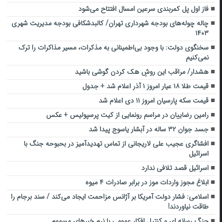
فاز اول پل کمربندی سرعین امسال افتتاح می‌شود
چاله چوله‌های بودجه شهرداری تهران/ کالبدشکافی بودجه مدیریت شهری
۱۴۰۳
سخنگوی دولت: با وجود بی‌اطمینانی به مذکرات، مسیر مذاکرات را ترک
نمی‌کنیم
هشدار/ مراقب این روشِ هک کردن گوشی باشید
قیمت طلا ۱۸ عیار امروز ۱ آذر اعلام شد + جدول
قیمت سکه پارسیان امروز ۱۱ دی اعلام شد
رامین رضاییان در مراسم رونمایی از کیت پرسپولیس + عکس
جسد جوان ۳۲ ساله در آبشار یاسوج پیدا شد
افشاگری عجیب علی لاریجانی از تماس تهدیدآمیز در بحبوحه جنگ با
اسرائیل
اسرائیل قصد تلافی ندارد
ابلاغ مجوز واردات موز در برابر صادرات ۴ میوه
اسلامی: فشار دولت آمریکا بر آژانس مزاحمت ایجاد می‌کند / سند برجام را
طاقت نیاوردند!
جنگ رسانه ای و کنترل افکار عمومی با نرم خبرهای مسموم