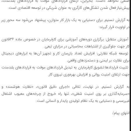
صنفی نخواهد داشت. بنابراین، ارتقای قراردادهای موقت به قراردادهای بلندمدت،
پیش‌نیاز فعال شدن تشکل‌های کارگری به عنوان شریکی در توسعه اقتصادی است.
به گزارش تسنیم, برای دستیابی به یک بازار کار متوازن، پیشنهاد می‌شود سه محور زیر
در اولویت قرار گیرند:
آموزش متقابل: برگزاری دوره‌های آموزشی برای کارفرمایان در خصوص ماده ۳۶قانون
کار جهت جلوگیری از اشتباهات محاسباتی در مزایای تبعی.
توسعه شبکه نظارتی: افزایش تعداد بازرسان کار و تجهیز آن‌ها به ابزارهای دیجیتال
برای نظارت بر ایمنی و دستمزدهای واقعی.
تثبیت قراردادها:تشویق کارفرمایان به تبدیل قراردادهای موقت به قراردادهای بلندمدت
جهت ارتقای امنیت روانی و افزایش بهره‌وری نیروی کار.
به گزارش تسنیم, در نهایت، تلاقی «اجرای دقیق قانون»، «نظارت هوشمند» و
«سرمایه‌گذاری بر روی امنیت شغلی»، تنها راه خروج از چرخه‌های معیوب اشتغال
غیررسمی و دستیابی به یک نظام تولیدی پایدار و انسانی است.
انتهای پیام/