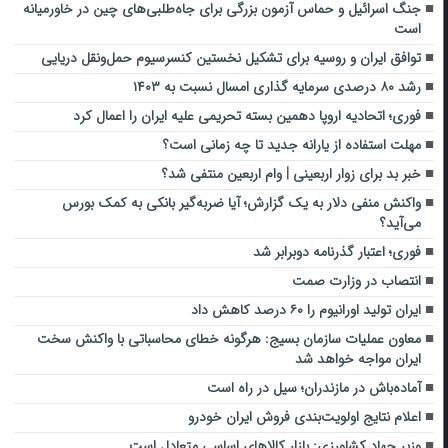
جنگ اسرائیل و حماس آزمون بزرگی برای جاه‌طلبی‌های چین در خاورمیانه
است
توافق ⁧ایران ⁩و ⁧روسیه⁩ برای تشکیل نخستین ⁧کنسرسیوم⁩ حمل‌ونقل دریایی
رشد ۸۰ درصدی سرمایه گذاری امسال نسبت به ۱۴۰۳
فوری؛ اتحادیه اروپا دهمین بسته تحریمی علیه ایران را اعمال کرد
مهلت استفاده از یارانه جدید تا چه زمانی است؟
خبر بد برای زوار اربعینی | وام اربعین منتفی شد؟
واکنش منفی دلار به یک گزارش؛ آیا ضربه‌گیر بانکی به کمک بورس
می‌آید؟
فوری؛ اعتبار گذرنامه دوبرابر شد
انتصاب در وزارت صمت
ایران تولید اورانیوم را ۶۰ درصد کاهش داد
معاون عملیات سازمان بسیج: هرگونه خطای محاسباتی با واکنش سخت
ایران مواجه خواهد شد
آماده‌باش در مازندران؛ سیل در راه است
اعلام نتایج اولویت‌بندی فروش ایران خودرو
وزیر جهاد کشاورزی: بازار کالاهای اساسی متعادل است