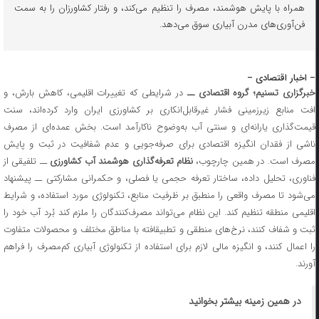
همراه با پایش هوشمند، مصرف را تنظیم می‌کند، و رفتار کشاورزان را به سمت
فن‌آوری‌های مدرن آبیاری سوق می‌دهد.
– اخبار اقتصادی –
برگزاری تسنیم؛ گروه اقتصادی ــ
در شرایطی که تغییرات اقلیمی، کاهش بارش، و
افت منابع زیرزمینی فشار غیرقابل‌انکاری بر کشاورزی ایران وارد کرده‌اند، سنت
قیمت‌گذاری یارانه‌ای و سنتی آب به‌وضوح ناکارآمد است. بخش عمده‌ای از مصرف
ناشی از فقدان انگیزه اقتصادی برای صرفه‌جویی و عدم شفافیت در ثبت و پایش
صرف است. در همین چارچوب،
نظام تعرفه‌گذاری هوشمند آب کشاورزی
ــ تلفیقی از
فناوری، تحلیل داده، ساختار تعرفه حجمی یا فصلی، و حکمرانی مشارکتی ــ پیشنهاد
می‌شود تا مصرف واقعی را منطبق بر ظرفیت منابع، تکنولوژی مورد استفاده، و شرایط
اقلیمی منطقه تنظیم کند. این نظام می‌تواند مصرف‌کنندگان را ملزم کند بُرد آب خود را
ثبت و شفاف کنند، نرخ‌های منطقی و تطبیقافته با مناطق مختلف و محصولات متفاوت
را اعمال کنند، و انگیزه مالی لازم برای استفاده از تکنولوژی آبیاری کم‌مصرف را فراهم
آورند.
در همین زمینه بیشتر بخوانید