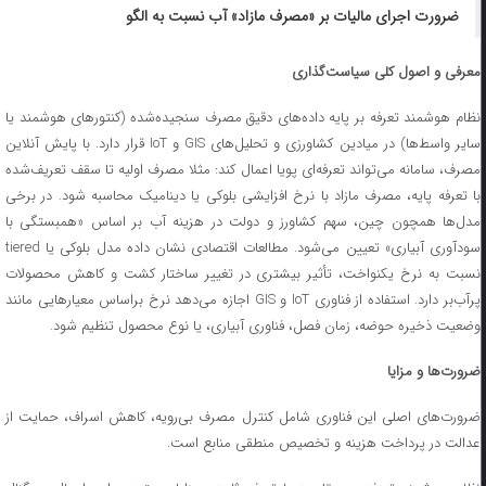
ضرورت اجرای مالیات بر «مصرف مازاد» آب نسبت به الگو
معرفی و اصول کلی سیاست‌گذاری
نظام هوشمند تعرفه بر پایه داده‌های دقیق مصرف سنجیده‌شده (کنتورهای هوشمند یا
سایر واسط‌ها) در میادین کشاورزی و تحلیل‌های GIS و IoT قرار دارد. با پایش آنلاین
مصرف، سامانه می‌تواند تعرفه‌ای پویا اعمال کند: مثلا مصرف اولیه تا سقف تعریف‌شده
با تعرفه پایه، مصرف مازاد با نرخ افزایشی بلوکی یا دینامیک محاسبه شود. در برخی
مدل‌ها همچون چین، سهم کشاورز و دولت در هزینه آب بر اساس «همبستگی با
سودآوری آبیاری» تعیین می‌شود. مطالعات اقتصادی نشان داده مدل بلوکی یا tiered
نسبت به نرخ یکنواخت، تأثیر بیشتری در تغییر ساختار کشت و کاهش محصولات
پرآب‌بر دارد. استفاده از فناوری IoT و GIS اجازه می‌دهد نرخ براساس معیارهایی مانند
وضعیت ذخیره حوضه، زمان فصل، فناوری آبیاری، یا نوع محصول تنظیم شود.
ضرورت‌ها و مزایا
ضرورت‌های اصلی این فناوری شامل کنترل مصرف بی‌رویه، کاهش اسراف، حمایت از
عدالت در پرداخت هزینه و تخصیص منطقی منابع است.