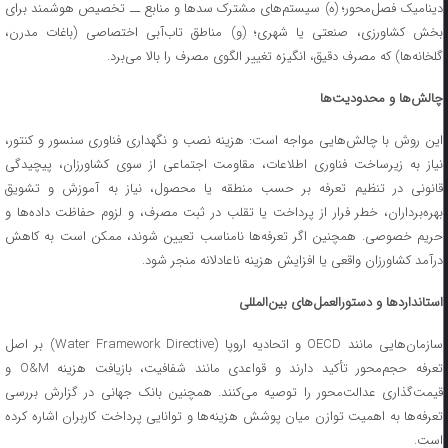
دینامیک فصل‌محور؛ (ه) سیستم‌های مشترک سدها و منابع ــ تخصیص هوشمند برای
بخش کشاورزی، صنعتی یا شهری؛ (و) مناطق تاب‌آبی اختصاصی (باغات مدرن،
گلخانه‌ها) که مصرف دقیق، انگیزه تغییر الگوی مصرف را بالا می‌برد.
چالش‌ها و محدودیت‌ها
این روش با چالش‌هایی مواجه است: هزینه نصب و نگهداری فناوری سنسور و کنتور،
نیاز به زیرساخت فناوری اطلاعات، مقاومت اجتماعی از سوی کشاورزان، پیچیدگی
قانونی در تنظیم تعرفه بر حسب منطقه یا محصول، نیاز به آموزش و تشویق
بهره‌برداران، خطر فرار از پرداخت یا تقلب در ثبت مصرف، و لزوم حفاظت داده‌ها و
حریم خصوصی. همچنین اگر تعرفه‌ها نامناسب تعیین شوند، ممکن است به کاهش
درآمد کشاورزان واقعی یا افزایش هزینه ناعادلانه منجر شود.
استانداردها و دستورالعمل‌های بین‌المللی
سازمان‌هایی مانند OECD و اتحادیه اروپا (Water Framework Directive) بر اصل
تعرفه حجم‌محور تأکید دارند و قواعدی مانند شفافیت، بازیافت هزینه O&M و
قیمت‌گذاری عدالت‌محور را توصیه می‌کنند. همچنین بانک جهانی در گزارش بررسی
تعرفه‌ها به اهمیت توازن میان پوشش هزینه‌ها و توانایی پرداخت کاربران اشاره کرده
است.