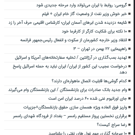
گروسی: روابط با ایران می‌تواند وارد مرحله جدیدی شود
خبر خوش وزیر نفت از وضعیت گاز خام ایران + فیلم
شایعه دزدیده شدن ابرهای آسمان ایران؛ کارشناس اقلیمی حرف آخر را زد
۱۰ نکته برای شکایت کارگر از کارفرما خود
انتقاد وزیر خارجه کشورمان از سکوت و انفعال رئیس‌جمهور فرانسه
راهپیمایی ۲۲ بهمن در تهران – ۳
تهدید بمب‌گذاری در آرژانتین / تخلیه سفارتخانه‌های آمریکا و اسرائیل
درخواست عجیب این کشور از ایران/ ایران نباید به حمله اسرائیل پاسخ
دهد
کدام گوشی‌ها قابلیت اتصال ماهواره‌ای دارند؟
وام جدید بانک صادرات برای بازنشستگان / این بازنشستگان وام می‌گیرند
جای اورانیوم غنی شده ۶۰ درصد ایران امن است
واریز فوق العاده ویژه همسان سازی حقوق بازنشستگان+جزییات
برقراری نخستین پرواز مستقیم رامسر – بغداد از فرودگاه شهدای رامسر
رضا سراج کیست؟
۱۰ سرمایه گذاری مهم غول های نفتی را بشناسید