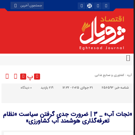
پ
گروه :
کشاورزی و صنایع غذایی
شناسه خبر:
256593
31 جولای 2025 - 12:32
219 بازدید
۰
دیدگاه
«نجات آب» _ ۳ | ضرورت جدی گرفتن سیاست «نظام
تعرفه‌گذاری هوشمند آب کشاورزی»