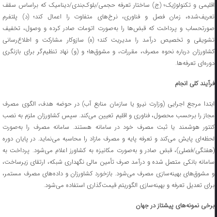
اقلیمی و تکنولوژیک؛ (ج) ساختار تعرفه حجمی/بلوک‌بندی/دینامیک که براساس سقف
تعریف‌شده، زمان فصل و فناوری، نرخ‌های متفاوت را اعمال کند؛ (د) پلتفرم
صورتحساب و پرداخت که قبض‌ها را به‌صورت اتومات صادر کرده و وصول، تخفیف
تشویقی و تخصیص درآمد را مدیریت کند؛ (ه) سازوکار مشارکت و اطلاع‌رسانی
کشاورزان درباره نحوه مصرف، مقررات، و مشوق‌ها؛ و (و) نهاد تنظیم‌گر برای بازنگری
دوره‌ای تعرفه‌ها.
فرآیند کلی انجام
ابتدا مرجع اجرایی (وزارت نیرو یا سازمان منابع آب) در حوضه هدف، الگوی مصرف
مجاز را برحسب محصول، فناوری و اقلیم تعیین می‌کند. سپس کشاورزان ملزم به نصب
کنتور هوشمند یا ثبت مصرف خود در سامانه هستند. سامانه مصرف را به‌صورت
لحظه‌ای پایش می‌کند و تعرفه پایه و مصرف مازاد را محاسبه می‌نماید. در پایان دوره
(هفتگی/فصلی)، قبض صادر و به‌صورت مکانیزه به کشاورز اعلام می‌شود. پرداخت به
سامانه بانکی متصل شده و درآمد صرف تأمین مالی نگهداری شبکه، ارتقای زیرساخت،
و مشوق‌های بهینه‌سازی مصرف می‌شود. بازخورد کشاورزان و داده‌های مصرف مستمر،
برای تعدیل تعرفه و بهینه‌سازی الگوریتم قیمت‌گذاری استفاده می‌شود.
برخی نمونه‌های
پیشتاز در جهان