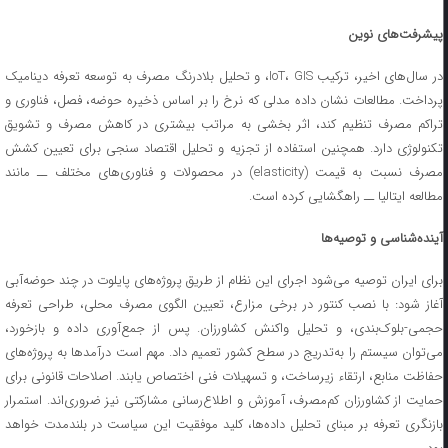
پیشرفت‌های نوین
در سال‌های اخیر، ترکیب IoT، GIS، و تحلیل بلادرنگ مصرف به توسعه تعرفه دینامیک
پرداخت. مطالعات نشان داده مدلی که نرخ را بر اساس ذخیره حوضه، فصل، فناوری و
تراکم مصرف تنظیم کند، اثر بخشی به مراتب بیشتری در کاهش مصرف و تشویق
تکنولوژی دارد. همچنین استفاده از تجزیه و تحلیل اقتصاد سنجی برای تعیین کشش
مصرف نسبت به قیمت (elasticity) در محصولات و فناوری‌های مختلف ــ مانند
مطالعه ایتالیا ــ راهگشایی کرده است.
آینده‌شناسی و توصیه‌ها
برای ایران توصیه می‌شود اجرای این نظام از طریق پروژه‌های پایلوت در چند حوضه‌آبی
آغاز شود: با نصب کنتور در برخی مزارع، تعیین الگوی مصرف محلی، طراحی تعرفه
حجمی-بلوک‌بندی، و تحلیل واکنش کشاورزان. پس از جمع‌آوری داده و بازخورد،
می‌توان سیستم را به‌تدریج در سطح کشور تعمیم داد. مهم است درآمدها به پروژه‌های
حفاظت منابع، ارتقاء زیرساخت، و تسهیلات فنی اختصاص یابند. اصلاحات قانونی برای
حمایت از کشاورزان کم‌مصرف، آموزش و اطلاع‌رسانی مشارکتی نیز ضروری‌اند. استمرار
بازنگری تعرفه بر مبنای تحلیل داده‌ها، کلید موفقیت این سیاست در بلندمدت خواهد