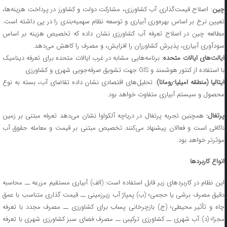
چین
: اصلاح قیمت‌گذاری آب کشاورزی، مشارکت دولت و کشاورز در پرداخت هزینه‌ها،
تعیین نرخ بر اساس بهره‌وری آبیاری و توسعه نظام سهمیه‌بندی را در پی داشته است.
مطالعه چین در اصلاح تعرفه آب کشاورزی نشان داده که تخصیص هزینه بر اساس
سودآوری آبیاری، پذیرش کشاورزان را افزایش، و مصرف را کاهش می‌دهد.
یالت‌های ایالات متحده
: برنامه‌هایی مشابه در غرب ایالات متحده برای تعرفه دینامیک
با استفاده از کنتور هوشمند و GIS جهت تشویق صرفه‌جویی شهری و کشاورزی
یتالیا (منطقه امیلیا-رومانا)
: تحلیل‌های اقتصادی نشان داده تقاضای آب، بسته به نوع
محصول و سیستم آبیاری متفاوت خواهد بود.
پرتغال:
همچنین تجربه پرتغال در دریاچه آلکواوا نشان می‌دهد تعرفه مبتنی بر زمین
ناکافی است و فعالان پیشنهاد می‌کنند تخصیص مبتنی بر قیمت و معامله حقوق آب
موثرتر خواهد بود.
انواع کاربردها
این نظام در کاربردهای زیر قابل استفاده است: (الف) آبیاری مستقیم مزرعه ــ محاسبه
دقیق مصرف برشی یا حجمی؛ (ب) پمپاژ آب زیرزمینی ــ قیمت گذاری متناسب با عمق
چاه و تأثیر محیطی؛ (ج) بازچرخانی پساب برای کشاورزی ــ مصرف مجدد با تعرفه
مجزا؛ (د) آب شهری ــ کشاورزی ترکیبی ــ مصرف فضای سبز کشاورزی شهری با تعرفه