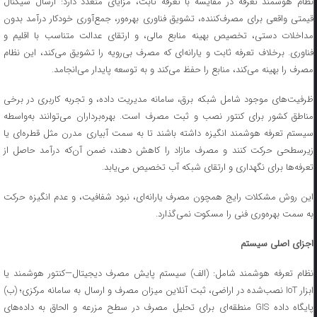
نظام هوشمند تعرفه در مقایسه با تعرفه ثابت، مزایای متعدد دارد: ارسال سیگنال
قیمتی واقعی برای مصرف‌کننده، تشویق فناوری بهره‌ور، جمع‌آوری خودکار درآمد بدون
مداخلات دستی، تخصیص بهینه منابع مالی، و ارتقای عدالت متناسب با اقلیم و
فناوری. برخلاف تعرفه ثابت و یارانه‌ای که مصرف بی‌رویه را تشویق می‌کند، این نظام
مصرف را بهینه می‌کند، منابع را حفظ می‌کند و به توسعه پایدار می‌انجامد.
ظرفیت‌های موجود شامل شبکه برق، سامانه مدیریت داده، و تجربه کاربری در برخی
مناطق کشور برای کنتور نصب و ثبت مصرف است. بهره‌برداران می‌توانند به‌واسطه
سیستم تعرفه هوشمند انگیزه داشته باشند تا به سمت آبیاری مدرن مثل قطره‌ای یا
زیرسطحی حرکت کنند و مصرف مازاد را کاهش دهند، ضمن آن‌که درآمد حاصل از
تعرفه‌ها برای نگهداری و ارتقای شبکه آب تخصیص می‌یابد.
این روش مشکلات رایج همچون مصرف یارانه‌ای، نبود شفافیت، و عدم انگیزه حرکت
به سمت بهره‌وری فنی را مسکوت نمی‌گذارد.
اجزای اصلی سیستم
نظام تعرفه هوشمند شامل: (الف) سیستم پایش مصرف دیجیتال—کنتور هوشمند یا
ابزار IoT نصب‌شده در اراضی، ثبت آنلاین میزان مصرف و ارسال به سامانه مرکزی؛ (ب)
پایگاه داده GIS منطقه‌ای برای تحلیل مصرف در سطح مزرعه و الحاق به داده‌های