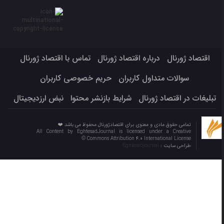
اقتصاد ژورنال
درباره اقتصاد ژورنال
تماس با اقتصاد ژورنال
سوالات متداول کاربران
حریم خصوصی کاربران
تبلیغات در اقتصاد ژورنال
شرایط بازنشر محتوا
نبض ارزدیجیتال
تمامی حقوق مادی و معنوی برای اقتصادژورنال محفوظ می باشد ❤️
All Content by EghtesadJournal is licensed under a Creative
Commons Attribution 4.0 International License ©️
طراحی سایت :
Eghtesadjournal