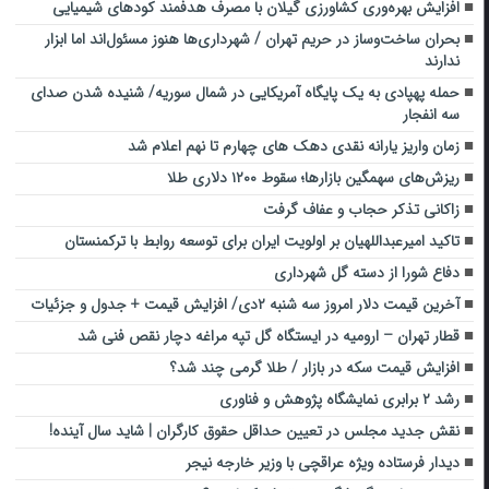
افزایش بهره‌وری کشاورزی گیلان با مصرف هدفمند کودهای شیمیایی
بحران ساخت‌وساز در حریم تهران / شهرداری‌ها هنوز مسئول‌اند اما ابزار
ندارند
حمله پهپادی به یک پایگاه آمریکایی در شمال سوریه/ شنیده شدن صدای
سه انفجار
زمان واریز یارانه نقدی دهک های چهارم تا نهم اعلام شد
ریزش‌های سهمگین بازارها؛ سقوط ۱۲۰۰ دلاری طلا
زاکانی تذکر حجاب و عفاف گرفت
تاکید امیرعبداللهیان بر اولویت ایران برای توسعه روابط با ترکمنستان
دفاع شورا از دسته گل شهرداری
آخرین قیمت دلار امروز سه شنبه ۲دی/ افزایش قیمت + جدول و جزئیات
قطار تهران – ارومیه در ایستگاه گل تپه مراغه دچار نقص فنی شد
افزایش قیمت سکه در بازار / طلا گرمی چند شد؟
رشد ۲ برابری نمایشگاه پژوهش و فناوری ‌
نقش جدید مجلس در تعیین حداقل حقوق کارگران | شاید سال آینده!
دیدار فرستاده ویژه عراقچی با وزیر خارجه نیجر