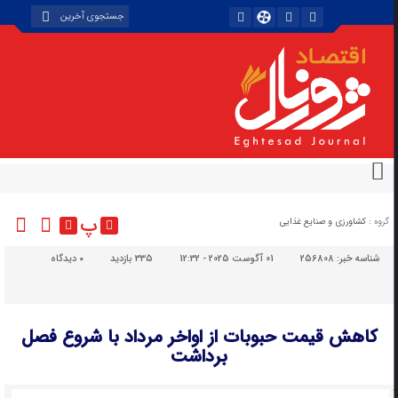
پ
گروه :
کشاورزی و صنایع غذایی
شناسه خبر:
256808
01 آگوست 2025 - 12:32
335 بازدید
۰
دیدگاه
کاهش قیمت حبوبات از اواخر مرداد با شروع فصل
برداشت