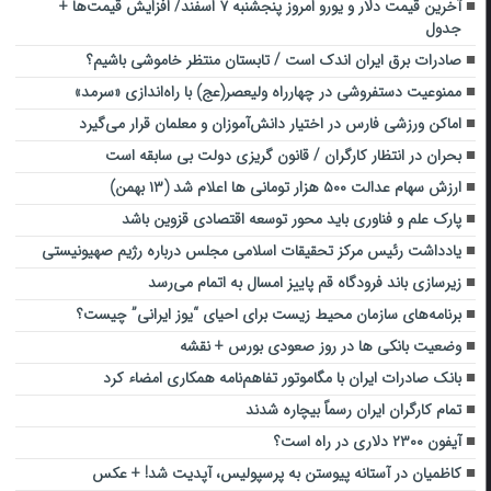
آخرین قیمت دلار و یورو امروز پنجشنبه ۷ اسفند/ افزایش قیمت‌ها +
جدول
صادرات برق ایران اندک است / تابستان منتظر خاموشی باشیم؟
ممنوعیت دستفروشی در چهارراه ولیعصر(عج) با راه‌اندازی «سرمد»
اماکن ورزشی فارس در اختیار دانش‌آموزان و معلمان قرار می‌گیرد
بحران در انتظار کارگران / قانون‌ گریزی دولت بی سابقه است
ارزش سهام عدالت ۵۰۰ هزار تومانی ها اعلام شد (۱۳ بهمن)
پارک علم و فناوری باید محور توسعه اقتصادی قزوین باشد
یادداشت رئیس مرکز تحقیقات اسلامی مجلس درباره رژیم صهیونیستی
زیرسازی باند فرودگاه قم پاییز امسال به اتمام می‌رسد
برنامه‌های سازمان محیط زیست برای احیای “یوز ایرانی” چیست؟
وضعیت بانکی ها در روز صعودی بورس + نقشه
بانک صادرات ایران با مگاموتور تفاهم‌نامه همکاری امضاء کرد
تمام کارگران ایران رسماً بیچاره شدند
آیفون ۲۳۰۰ دلاری در راه است؟
کاظمیان در آستانه پیوستن به پرسپولیس، آپدیت شد! + عکس