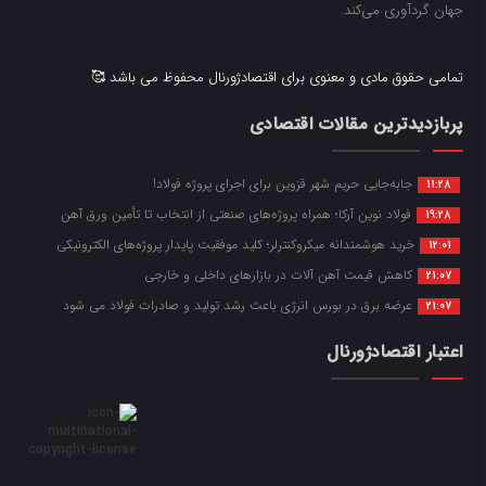
جهان گردآوری می‌کند.
تمامی حقوق مادی و معنوی برای اقتصادژورنال محفوظ می باشد 🥰
پربازدیدترین مقالات اقتصادی
جابه‌جایی حریم شهر قزوین برای اجرای پروژه فولاد!
11:28
فولاد نوین آرکا؛ همراه پروژه‌های صنعتی از انتخاب تا تأمین ورق آهن
19:28
خرید هوشمندانه میکروکنترلر؛ کلید موفقیت پایدار پروژه‌های الکترونیکی
12:01
کاهش قیمت آهن آلات در بازارهای داخلی و خارجی
21:07
عرضه برق در بورس انرژی باعث رشد تولید و صادرات فولاد می شود
21:07
اعتبار اقتصادژورنال