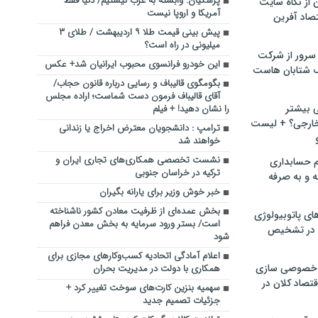
پزشکیان: وابسته به غرب نیستیم/ دنیا فقط
ن از نگاه سایت
آمریکا و اروپا نیست
صاد آفرین
پیش بینی قیمت طلا ۹ اردیبهشت / طلای ۳
میلیونی در راه است؟
سرور از شرکت
این خودرو فرانسوی محبوب ایرانیان شد+ عکس
 شتابان هاست
بگومگوی قالیباف و رسایی درباره قانون حجاب/
آقای قالیباف فرمون دست شماست؛ اراده مجلس
ی بیشتر
را نشان دهید! + فیلم
خارجی؟ + لیست
ترامپ : دانشجویان معترض اخراج یا زندانی
خواهند شد
نشست تخصصی همکاری‌های تجاری ایران و
م حسابداری
ترکیه در خراسان جنوبی
ه و به صرفه
خبر خوش وزیر برای یارانه بگیران
بخش عمده‌ای از ظرفیت معادن کشور ناشناخته
ای پاتوبیولوژی
است/ بستر ورود سرمایه‌ به بخش معدن فراهم
 در تشخیص
شود
اعلام آمادگی اتحادیه کسب‌وکارهای مجازی برای
خصوصی سازی
همکاری با دولت در مدیریت بحران
تصاد کلان در
سهمیه بنزین کارت‌های سوخت تغییر کرد +
جزئیات تصمیم جدید