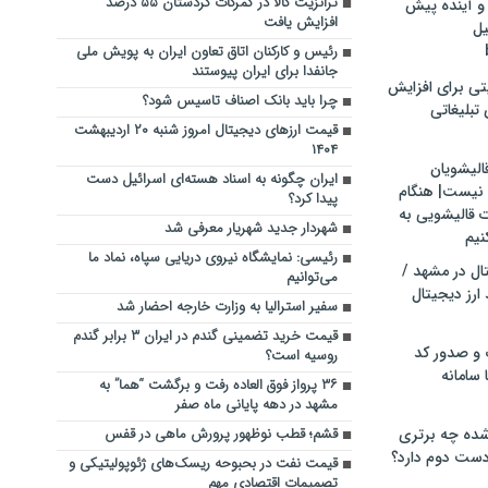
ترانزیت کالا در گمرکات کردستان ۵۵ درصد
و آینده پیش
افزایش یافت
یل
رئیس و کارکنان اتاق تعاون ایران به پویش ملی
جانفدا برای ایران پیوستند
تی برای افزایش
چرا باید بانک اصناف تاسیس شود؟
تبلیغاتی
قیمت ارز‌های دیجیتال امروز شنبه ۲۰ اردیبهشت
۱۴۰۴
الیشویان
ایران چگونه به اسناد هسته‌ای اسرائیل دست
 نیست| هنگام
پیدا کرد؟
ت قالیشویی به
شهردار جدید شهریار معرفی شد
نیم
رئیسی: نمایشگاه نیروی دریایی سپاه،‌ نماد ما
ال در مشهد /
می‌توانیم
ارز دیجیتال
سفیر استرالیا به وزارت خارجه احضار شد
قیمت خرید تضمینی گندم در ایران ۳ برابر گندم
 و صدور کد
روسیه است؟
 سامانه
۳۶ پرواز فوق العاده رفت و برگشت “هما” به
مشهد در دهه‌ پایانی ماه صفر
ده چه برتری
قشم؛ قطب نوظهور پرورش ماهی در قفس
ست دوم دارد؟
قیمت نفت در بحبوحه ریسک‌های ژئوپولیتیکی و
تصمیمات اقتصادی مهم