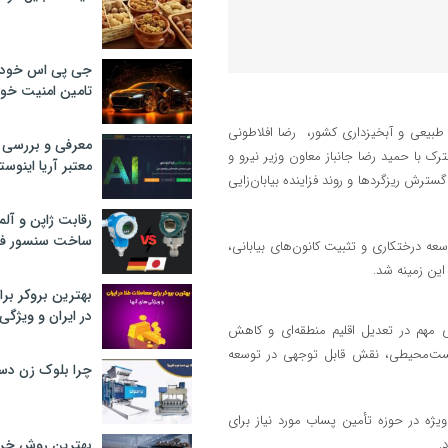
جی پی اس خودرو
تامین امنیت خود
ع طبیعی و آبخیزداری کشور، رضا افلاطونی
معرفی و بررسی پ
 با حمید رضا جانباز معاون وزیر نیرو و
معتبر آریا اینوست
سترش ریزگردها و روند فزاینده بیابان‌زایی
رقابت ژاپن و آلم
ساخت سنسور فش
سعه درختکاری و تثبیت کانون‌های بیابانی،
این زمینه شد.
بهترین بروکر برا
در ایران و ویژگی‌
 مهم در تعدیل اقلیم منطقه‌ای و کاهش
زیست‌محیطی، نقش قابل توجهی در توسعه
چرا بلوک زن دس
یژه در حوزه تأمین پساب مورد نیاز برای
د.
بهترین روش خرید