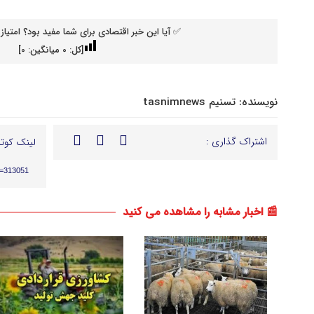
✅ آیا این خبر اقتصادی برای شما مفید بود؟ امتیاز 
[کل:
0
میانگین:
0
]
نویسنده:
تسنیم tasnimnews
اشتراک گذاری :
لینک کوتا
p=313051
📰 اخبار مشابه را مشاهده می کنید