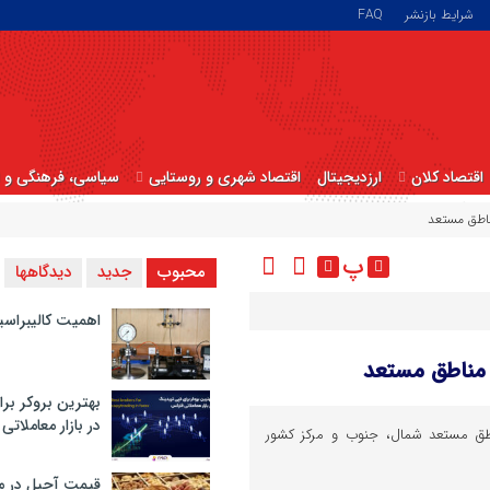
شرایط بازنشر
FAQ
اقتصاد کلان
ارزدیجیتال
اقتصاد شهری و روستایی
سیاسی، فرهنگی و ا
اطق مستعد
پ
محبوب
جدید
دیدگاهها
اهمیت کالیبراسی
مناطق مستعد
بهترین بروکر برا
در بازار معاملاتی
طق مستعد شمال، جنوب و مرکز کشور
قیمت آجیل در م