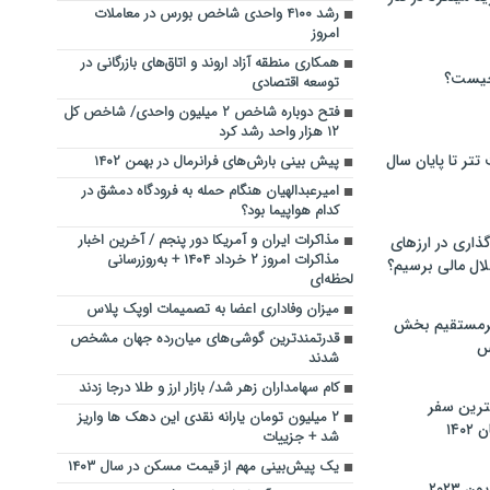
رشد ۴۱۰۰ واحدی شاخص بورس در معاملات
امروز
همکاری منطقه آزاد اروند و اتاق‌های بازرگانی در
چیست؟
توسعه اقتصادی
فتح دوباره شاخص ۲ میلیون واحدی/ شاخص کل
۱۲ هزار واحد رشد کرد
تر تا پایان سال
پیش بینی بارش‌های فرانرمال در بهمن ۱۴۰۲
امیرعبدالهیان هنگام حمله به فرودگاه دمشق در
کدام هواپیما بود؟
مذاکرات ایران و آمریکا دور پنجم / آخرین اخبار
گذاری در ارزهای
مذاکرات امروز ۲ خرداد ۱۴۰۴ + به‌روزرسانی
لال مالی برسیم؟
لحظه‌ای
میزان وفاداری اعضا به تصمیمات اوپک پلاس
یرمستقیم بخش
قدرتمندترین گوشی‌های میان‌رده جهان مشخص
س
شدند
کام سهامداران زهر شد/ بازار ارز و طلا درجا زدند
نترین سفر
۲ میلیون تومان یارانه نقدی این دهک ها واریز
۱۴
شد + جزییات
یک پیش‌بینی مهم از قیمت مسکن در سال ۱۴۰۳
 ۲۰۲۳