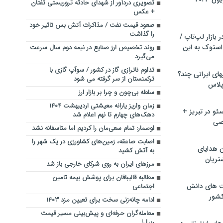
تصویری دردآور از شهدای حادثه تروریستی تفتان
+ عکس
صعود قیمت نفت / مذاکرات آتش بس تاثیر خود
را گذاشت
بازار لپ‌تاپ /
استوک به این
روند تخصیص ارز صنایع در نیمه دوم سال سرعت
می‌گیرد
تداوم ناترازی گاز در کشور / سوآپ گازی با
ماشین لباسشویی‎های ایرانی چند؟
ترکمنستان از سر گرفته می شود
 پلاس
سلطه بی‌چون و چرا بر بازار ارز
زمان واریز یارانه معیشتی اردیبهشت ۱۴۰۴
و در تبریز +
دهک‌های چهارم تا نهم اعلام شد
صی
اوسمار: تمام سعی‌مان را کردیم اما متاسفانه نشد
اصابت صاعقه، زمین‌های کشاورزی در یک شهر را
ن هدایای
به آتش کشید
تریان
مرزهای ایران به روی شرکای خارجی باز شد
مطالبه قالیبافان برای پوشش بیمه تامین
ت های دانش
اجتماعی
کشور
ادامه چانه‌زنی سخت برای تعیین مزد ۱۴۰۳
معامله‌گران حرفه‌ای و پیش‌بینی مسیر قیمت
ریپل!