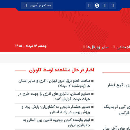
جمعه, ۱۶ مرداد , ۱۴۰۵
جتماعی
سایر ژورنال‌ها
اخبار در حال مشاهده توسط کاربران
ساعت قطع برق امروز تهران ، کرج و سایر استان
ون گیج فشار
‌ها (پنجشنبه ۲ مرداد)
صنایع استان، ناترازی‌های انرژی را جهت طرح در
هیات دولت گزارش کنند
ی کپی‌ تریدینگ
صدور هشدار نارنجی به کشاورزان؛ بارش برف و
ریزش بهمن در راه ۸ استان
 فارکس
لزوم وابسته کردن زنجیره تامین بین المللی به
جغرافیای ایران
اه های آخر سال