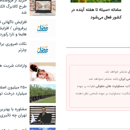
خرید از فروشگاه‌
طرح کالابرگ الک
سامانه «سیتا» تا هفته آینده در
شد
کشور فعال می‌شود
افزایش ناگهانی
پرفروش / افزایش
هایما و تارا رکورد
نکات ضروری برا
چارتر
وارادات شربت 
ل
منتشر خواهد شد.
ی ایران
باشد منتشر نخواهد شد.
کلیه
مسئولیت های حقوقی
نظرات بر عهده
۲۵۰ میلیون اص
میلیارد درخت تو
 شکایت مسئولیت بر عهده شخص نظر دهنده
مشاوره با بهتری
تهران چه تاثیری 