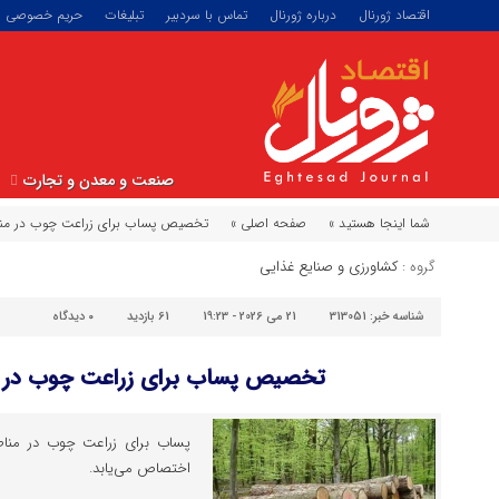
اقتصاد ژورنال
درباره ژورنال
تماس با سردبیر
تبلیغات
حریم خصوصی
صنعت و معدن و تجارت
شما اینجا هستید »
صفحه اصلی »
تخصیص پساب برای زراعت چوب در من
گروه :
کشاورزی و صنایع غذایی
شناسه خبر:
313051
21 می 2026 - 19:23
61 بازدید
۰
دیدگاه
تخصیص پساب برای زراعت چوب در 
پساب برای زراعت چوب در منا
اختصاص می‌یابد.