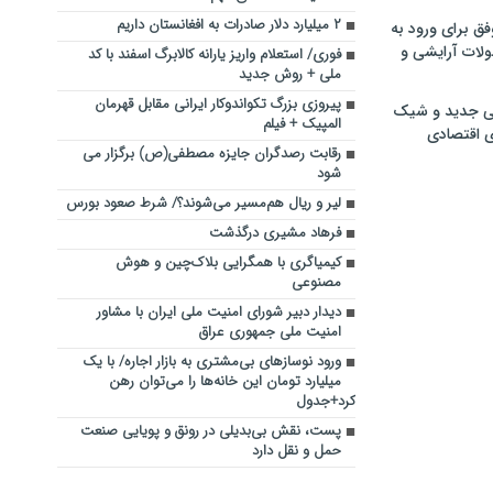
۲ میلیارد دلار صادرات به افغانستان داریم
فق برای ورود به
ولات آرایشی و
فوری/ استعلام واریز یارانه کالابرگ اسفند با کد
ملی + روش جدید
پیروزی بزرگ تکواندوکار ایرانی مقابل قهرمان
ی جدید و شیک
المپیک + فیلم
ی اقتصادی
رقابت رصدگران جایزه مصطفی(ص) برگزار می
شود
لیر و ریال هم‌مسیر می‌شوند؟/ شرط صعود بورس
فرهاد مشیری درگذشت
کیمیاگری با همگرایی بلاک‌چین و هوش
مصنوعی
دیدار دبیر شورای امنیت ملی ایران با مشاور
امنیت ملی جمهوری عراق
ورود نوسازهای بی‌مشتری به بازار اجاره/ با یک
میلیارد تومان این خانه‌ها را می‌توان رهن
کرد+جدول
پست، نقش بی‌بدیلی در رونق و پویایی صنعت
حمل و نقل دارد