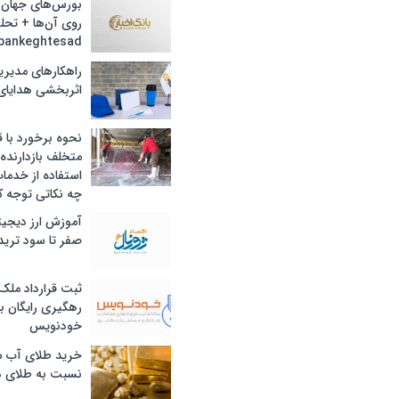
بورس‌های جهان 
روی آن‌ها + تحل
bankeghtesad
راهکارهای مدیری
اثربخشی هدایای 
نحوه برخورد با ق
متخلف بازدارنده
استفاده از خدما
چه نکاتی توجه ک
آموزش ارز دیجیت
صفر تا سود ترید 
ثبت قرارداد ملک
رهگیری رایگان با
خودنویس
خرید طلای آب ش
نسبت به طلای د