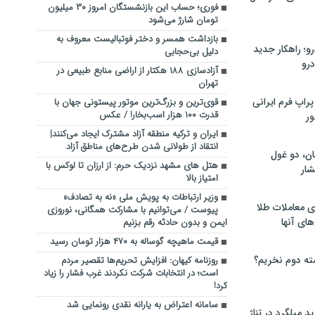
فوری؛ حساب این بازنشستگان امروز ۳۰ میلیون
تومان شارژ می‌شود
بازداشت همسر و دختر فوتبالیست معروف به
؛ راهکار جدید
دلیل بی‌حجابی
رو
آزادسازی ۱۸۸ هکتار از اراضی منابع طبیعی در
تهران
راپ فرم ایرانی
قوی‌ترین و بزرگ‌ترین موتور پیستونی جهان با
قدرت ۱۰۰ هزار اسب‌بخار! / عکس
ور
ایران و ترکیه منطقه آزاد مشترک ایجاد می‌کنند|
انتقاد از طولانی شدن طرح‌های مناطق آزاد
ان، دو غول
هتل های مشهد نزدیک حرم: از ارزان تا لوکس با
ار
امتیاز بالا
وزیر ارتباطات به پویش ملی «نه به تصادف»
ی معاملات طلا
پیوست / می‌توانیم با مشارکت همگانی، نوروزی
های آنها
ایمن و بدون حادثه رقم بزنیم
قیمت ماهیچه گوساله به ۴۷۰ هزار تومان رسید
ته دوم نخریم؟
روزنامه کیهان: افزایش تحریم‌ها تقصیر مردم
است؛ در انتخابات شرکت نکردند غرب فشار را زیاد
کرد!
سامانه اعتراض به یارانه نقدی رونمایی شد
 میلگرد در تناژ