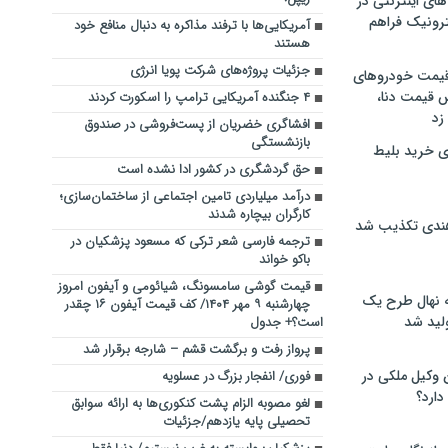
های اینترنتی در
ترونیک فراهم
آمریکایی‌ها با ترفند مذاکره به دنبال منافع خود
هستند
جزئیات پروژه‌های شرکت پویا انرژی
 قیمت خودروهای
 قیمت دنا،
۴ جنگنده آمریکایی ترامپ را اسکورت کردند
 زد
افشاگری خضریان از پست‌فروشی در صندوق
بازنشستگی
ی خرید بلیط
حق گردشگری در کشور ادا نشده است
درآمد میلیاردی تامین اجتماعی از ساختمان‌سازی؛
کارگران بیچاره شدند
هندی تکذیب شد
ترجمه فارسی شعر ترکی که مسعود پزشکیان در
باکو خواند
قیمت گوشی سامسونگ، شیائومی و آیفون امروز
له نهال طرح یک
چهارشنبه ۹ مهر ۱۴۰۴/ کف قیمت آیفون ۱۶ چقدر
لید شد
است؟+ جدول
پرواز رفت و برگشت قشم – شارجه برقرار شد
ن وکیل ملکی در
فوری/ انفجار بزرگ در عسلویه
دارد؟
لغو مصوبه الزام پشت کنکوری‌ها به ارائه سوابق
تحصیلی پایه یازدهم/جزئیات