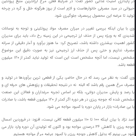
در پایداری امنیت غذایی کشور گفت: در شرایط فعلی مرغ ارزانترین منبع پروتئین
حیوانی در سبد مصرفی خانوارهاست و لازم است از بروز هرگونه خلل و گره در چرخه
تولید تا عرضه این محصول پرمصرف جلوگیری شود.
وی با بیان اینکه بررسی تغییر در میزان مصرف مواد پروتئینی و توجه به نوسانات
شدیدی که به ویژه پس از حذف ارز ترجیحی در این زمینه رخ داد، باید برای مدیران
کشور اهمیت بیشتری داشته باشد، تصریح کرد: ما هنوز برآورد و آمار دقیقی از سرانه
مصرف نداریم و حتی پس از حذف ارز ترجیحی نیز به صورت دقیق این موضوع
مشخص نیست، اما آنچه مشخص است این است که تولید نباید کمتر از ۱۲۰ میلیون
قطعه باشد.
وی گفت: به نظر می رسد که در حال حاضر، یکی از قطعی ترین برآوردها در تولید و
مصرف مرغ همین رقم باشد که البته نه در نتیجه تحقیقات و پژوهش های حرفه ای و
یا رصد و پایش مدیران دولتی، بلکه بر اساس تجربه مرغداران و فعالان این صنعت
مشخص شده که جوجه ریزی در هر دوره اگر کمتر از ۱۲۰ میلیون قطعه باشد، با صادرات
یا بی صادرات؛ بازار در پایان دوره با کمبود مواجه می شود.
اسد نژاد با بیان اینکه ۱۰۰ تا ۱۱۰ میلیون قطعه کافی نیست، افزود: در فروردین امسال
جوجه ریزی با کاهش ۳۶ درصدی مواجه بود و اکنون که تولیدی آن دوره وارد بازار می
شود می بینیم که بدلیل کاهش جوجه ریزی با کمبود عرضه مرغ مواجه هستیم.