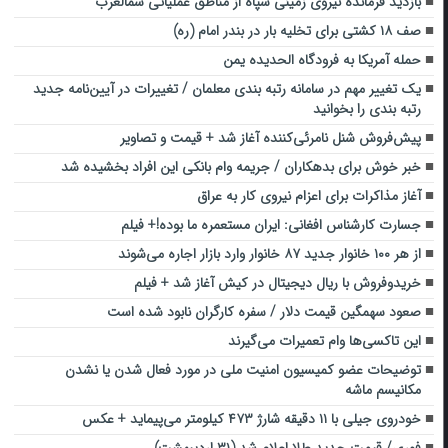
بازدید فرمانده نیروی زمینی سپاه از مناطق عملیاتی شمالغرب
صف ۱۸ کشتی برای تخلیه بار در بندر امام (ره)
حمله آمریکا به فرودگاه الحدیده یمن
یک تغییر مهم در سامانه رتبه بندی معلمان / تغییرات در آیین‌نامه جدید
رتبه بندی را بخوانید
پیش‌فروش شنل نامرئی‌کننده آغاز شد + قیمت و تصاویر
خبر خوش برای بدهکاران / جریمه وام بانکی این افراد بخشیده شد
آغاز مذاکرات برای اعزام نیروی کار به عراق
جسارت کارشناس افغانی: ایران مستعمره ما بوده!+ فیلم
از هر ۱۰۰ خانوار جدید ۸۷ خانوار وارد بازار اجاره می‌شوند
خریدوفروش با ریال دیجیتال در کیش آغاز شد + فیلم
صعود سهمگین قیمت دلار / سفره کارگران نابود شده است
این تاکسی‌ها وام تعمیرات می‌گیرند
توضیحات عضو کمیسیون امنیت ملی در مورد فعال شدن یا نشدن
مکانیسم ماشه
خودروی جیلی با ۱۱ دقیقه شارژ ۴۷۳ کیلومتر می‌پیماید + عکس
فوری/ قیمت جدید طلا اعلام شد (۳۱ اردیبهشت)