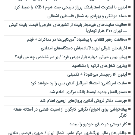
آیفون با اینترنت استارلینک پرواز تاریخی جت «بوم XB-1» را ضبط کرد
حمله موشکی و پهپادی به شمال فلسطین اشغالی
فعالیت سایت‌های غیرمجاز بلیت از کشورهای خارجی| قیمت بلیت کیش
ــ تهران ۳۰۰ هزار تومان!
مخالفت رهبر انقلاب با پیشنهاد آمریکایی‌ها در مذاکرات+ فیلم
آذربایجان شرقی لرزید/آماده‌باش دستگاه‌های امدادی
پیش بینی حیاتی درباره بازار بورس فردا / بر سر شاخص چه می آید؟
بهترین شغل‌های ترکیه را بشناسید
آیفون ۱۴ رجیستر می‌شود؟ + تکمیلی
سایت آمریکایی: احتمالا اسرائیل آتش بس را رد خواهد کرد
دستورالعمل جدید توسط بانک مرکزی اعلام شد
فهرست دفاتر فروش آنلاین پروازهای اربعین اعلام شد
بهانه‌تراشی برای اخراج/ نگرانی کارگران از امنیت شغلی در آستانه هفته
کارگر
کار درستی در دنیای خودرو را ببینید!
چالش‌های مالی بزرگ‌ترین مرکز علمی شمال ایران/ حریری فرصتی طلایی