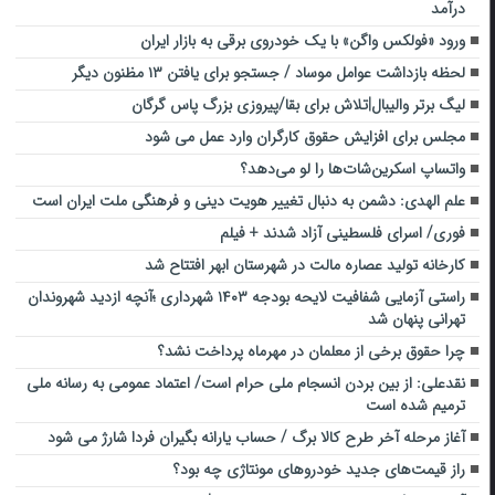
درآمد
ورود «فولکس واگن» با یک خودروی برقی به بازار ایران
لحظه بازداشت عوامل موساد / جستجو برای یافتن ۱۳ مظنون دیگر
لیگ برتر والیبال|تلاش برای بقا/پیروزی بزرگ پاس گرگان
مجلس برای افزایش حقوق کارگران وارد عمل می شود
واتساپ اسکرین‌شات‌ها را لو می‌دهد؟
علم الهدی: دشمن به دنبال تغییر هویت دینی و فرهنگی ملت ایران است
فوری/ اسرای فلسطینی آزاد شدند + فیلم
کارخانه تولید عصاره مالت در شهرستان ابهر افتتاح شد
راستی آزمایی شفافیت لایحه بودجه ۱۴۰۳ شهرداری ؛آنچه ازدید شهروندان
تهرانی پنهان شد
چرا حقوق برخی از معلمان در مهرماه پرداخت نشد؟
نقدعلی: از بین بردن انسجام ملی حرام است/ اعتماد عمومی به رسانه ملی
ترمیم شده است
آغاز مرحله آخر طرح کالا برگ / حساب یارانه بگیران فردا شارژ می شود
راز قیمت‌های جدید خودروهای مونتاژی چه بود؟