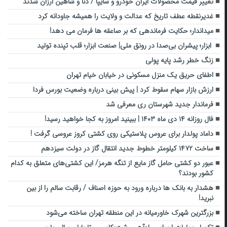
تغییر قیمت محصولات ایران خودرو و سایپا / دنا و شاهین ارزان شدند
غدیرنقطه عطف تاریخ که عدالت و ولایت را همیشه جاودانه کرد
میداندار؛ حکایت فرماندهی که بر صاعقه ها فرمان می دهد!
ابزار؛ پیشران بی‌صدا در رونق ملی| صنعت ابزار؛ قلب تپنده تولید
زنگ خطر رشد پایه پولی
اطفای حریق یک منزل مسکونی در خیابان خیام تهران
ارزش بازار سهام سقوط کرد | پیش بینی درباره وضعیت بورس فردا
فرماندار جدید شهرستان ری معرفی شد
فال روزانه ۱۴ دی ماه ۱۴۰۳ | ببینید امروز به کجا خواهید رسید!
داماد پولدار برای عروس پلاستیکی روی کشتی کروز عروسی گرفت !
ساخت ۱۴۷۲ کیلومتر خطوط جدید انتقال گاز در دولت سیزدهم
عبور دو کشتی حامل گاز مایع از تنگه هرمز/ این کشتی‌های متعلق به کدام
کشور بودند؟
هشدار به بانک ها درباره ورود به حوزه اصناف / رقابت سالم را از بین
نبرید!
بزرگترین شهرک خاورمیانه در این منطقه تهران ساخته می‌شود