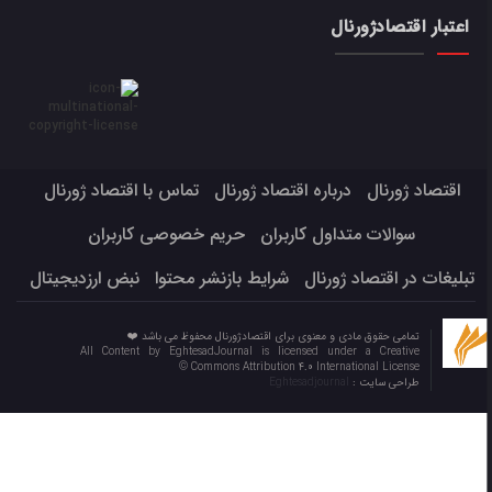
اعتبار اقتصادژورنال
اقتصاد ژورنال
درباره اقتصاد ژورنال
تماس با اقتصاد ژورنال
سوالات متداول کاربران
حریم خصوصی کاربران
تبلیغات در اقتصاد ژورنال
شرایط بازنشر محتوا
نبض ارزدیجیتال
تمامی حقوق مادی و معنوی برای اقتصادژورنال محفوظ می باشد ❤️
All Content by EghtesadJournal is licensed under a Creative
Commons Attribution 4.0 International License ©️
طراحی سایت :
Eghtesadjournal