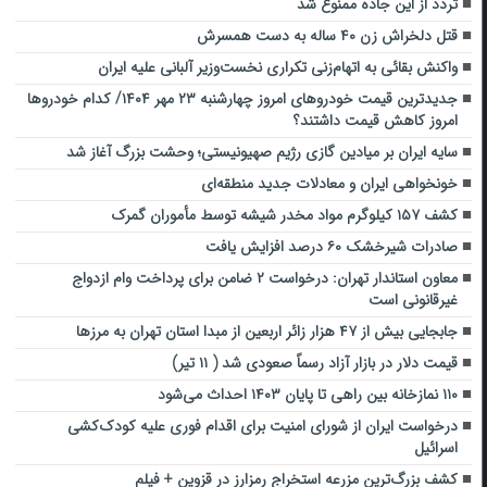
تردد از این جاده ممنوع شد
قتل دلخراش زن ۴۰ ساله به دست همسرش
واکنش بقائی به اتهام‌زنی تکراری نخست‌وزیر آلبانی علیه ایران
جدیدترین قیمت خودروهای امروز چهارشنبه ۲۳ مهر ۱۴۰۴/ کدام خودروها
امروز کاهش قیمت داشتند؟
سایه ایران بر میادین گازی رژیم صهیونیستی؛ وحشت بزرگ آغاز شد
خونخواهی ایران و معادلات جدید منطقه‌ای
کشف ۱۵۷ کیلوگرم مواد مخدر شیشه توسط مأموران گمرک
صادرات شیرخشک ۶۰ درصد افزایش یافت
معاون استاندار تهران: درخواست ۲ ضامن برای پرداخت وام ازدواج
غیرقانونی است
جابجایی بیش از ۴۷ هزار زائر اربعین از مبدا استان تهران به مرزها
قیمت دلار در بازار آزاد رسماً صعودی شد ( ۱۱ تیر)
۱۱۰ نمازخانه بین راهی تا پایان ۱۴۰۳ احداث می‌شود
درخواست ایران از شورای امنیت برای اقدام فوری علیه کودک‌کشی
اسرائیل
کشف بزرگ‌ترین مزرعه استخراج رمزارز در قزوین + فیلم