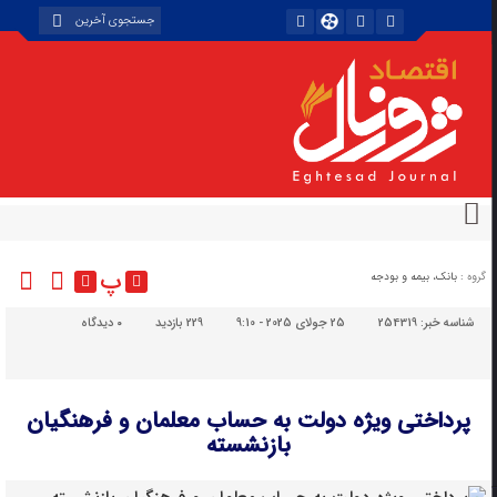
پ
گروه :
بانک، بیمه و بودجه
شناسه خبر:
254319
25 جولای 2025 - 9:10
229 بازدید
۰
دیدگاه
پرداختی ویژه دولت به حساب معلمان و فرهنگیان
بازنشسته