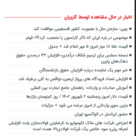
اخبار در حال مشاهده توسط کاربران
چین: سازمان ملل با عضویت کشور فلسطینی موافقت کند
موضوعی در باره ایران که تاکر کارلسون را متعجب کرد؟!+ فیلم
قیمت طلا ۱۸ عیار امروز ۵ مهر اعلام شد + جدول
نسخه مجلس برای ترمیم شکاف درآمدی؛ افزایش ۴۳ درصدی حقوق
دهک‌های پایین
خبر مهم یک نماینده درباره افزایش حقوق بازنشستگان
افزایش تعداد فرودگاه های پرواز اربعین؛ نواقص به کلی برطرف شد
آموزش صادرات و واردات: راهنمای جامع تجارت بین المللی
قیمت دلار امروز پنجشنبه ۲ شهریور ۱۴۰۲ / روز کم‌نوسان بازارها
بنزین سوپر وارداتی از امروز عرضه می شود + جزئیات
حضور ایرانسل در اتواکسپو تهران
اعتراض شرکت‌ های مالک لکوموتیو به نارضایتی فولادسازان بابت افزایش
تعرفه ریلی؛ سود خالص یک شرکت‌ فولادی۸۹ همت است