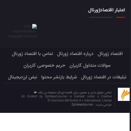
اعتبار اقتصادژورنال
اقتصاد ژورنال
درباره اقتصاد ژورنال
تماس با اقتصاد ژورنال
سوالات متداول کاربران
حریم خصوصی کاربران
تبلیغات در اقتصاد ژورنال
شرایط بازنشر محتوا
نبض ارزدیجیتال
تمامی حقوق مادی و معنوی برای اقتصادژورنال محفوظ می باشد ❤️
All Content by EghtesadJournal is licensed under a Creative
Commons Attribution 4.0 International License ©️
طراحی سایت :
Eghtesadjournal