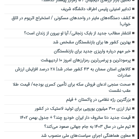
تحلیل بازار ارزهای دیجیتال / ۵ رمزارز پیشتاز کدامند؟
تدابیر امنیتی پلیس اطراف دانشگاه شریف
کشف دستگاه‌های ماینر در واحدهای مسکونی / استخراج اتریوم در اتاق
خواب!
انتشار مطالب جدید از بابک زنجانی/ آیا او بیرون از زندان است؟
بهترین کشور ها برای بازنشستگان مشخص شد
خبر مهم درباره واریزی جدید برای بازنشستگان
پرسودترین و پرضررترین رمزارزهای امروز ۱۰ اردیبهشت
کالاهای استان سمنان به ۴۳ کشور صادر شد| ۲۸ درصد افزایش ارزش
صادرات
صحت سنجی ادعای فروش سکه برای تأمین کسری بودجه/ قیمت طلا
عقب نشست
بزرگترین رژه نظامی در پاکستان + فیلم
نیاز ارزی ۳۰۰ میلیون یورویی برای تولید لاستیک در کشور
قیمت جدید دنا سانروف دار ایران خودرو چند؟ + جدول بهمن ۱۴۰۲
تیم ملی در سال ۱۴۰۳ به جام جهانی صعود می‌کند؟
معاون هماهنگی اجرای سیاست‌های ملی منصوب شد