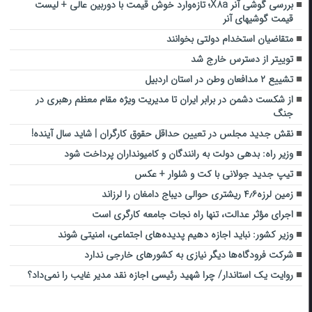
بررسی گوشی آنر X۸a؛ تازه‌وارد خوش قیمت با دوربین عالی + لیست
قیمت گوشی‎های آنر
متقاضیان استخدام دولتی بخوانند
توییتر از دسترس خارج شد
تشییع ۲ مدافعان وطن در استان اردبیل
از شکست دشمن در برابر ایران تا مدیریت ویژه مقام معظم رهبری در
جنگ
نقش جدید مجلس در تعیین حداقل حقوق کارگران | شاید سال آینده!
وزیر راه: بدهی دولت به رانندگان و کامیونداران پرداخت شود
تیپ جدید جولانی با کت و شلوار + عکس
زمین لرزه۴٫۶ ریشتری حوالی دیباج دامغان را لرزاند
اجرای مؤثر عدالت، تنها راه نجات جامعه کارگری است
وزیر کشور: نباید اجازه دهیم پدیده‌های اجتماعی، امنیتی شوند
شرکت فرودگاه‌ها دیگر نیازی به کشورهای خارجی ندارد
روایت یک استاندار/ چرا شهید رئیسی اجازه نقد مدیر غایب را نمی‌داد؟