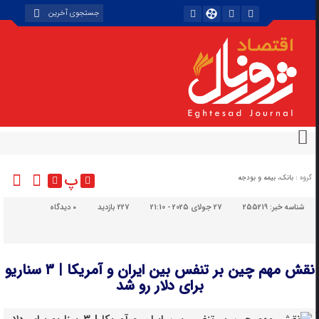
پ
گروه :
بانک، بیمه و بودجه
شناسه خبر:
255219
27 جولای 2025 - 21:10
227 بازدید
۰
دیدگاه
نقش مهم چین بر تنفس بین ایران و آمریکا | ۳ سناریو
برای دلار رو شد