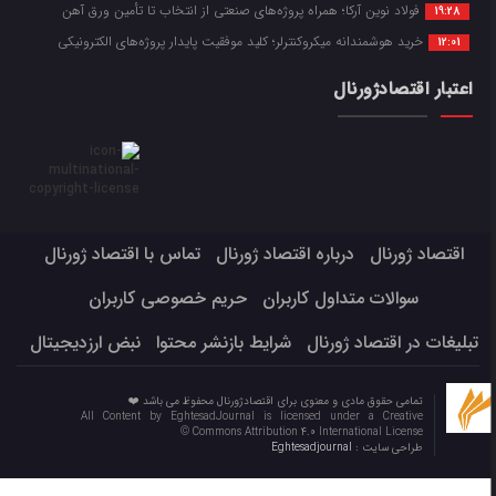
فولاد نوین آرکا؛ همراه پروژه‌های صنعتی از انتخاب تا تأمین ورق آهن
19:28
خرید هوشمندانه میکروکنترلر؛ کلید موفقیت پایدار پروژه‌های الکترونیکی
12:01
اعتبار اقتصادژورنال
اقتصاد ژورنال
درباره اقتصاد ژورنال
تماس با اقتصاد ژورنال
سوالات متداول کاربران
حریم خصوصی کاربران
تبلیغات در اقتصاد ژورنال
شرایط بازنشر محتوا
نبض ارزدیجیتال
تمامی حقوق مادی و معنوی برای اقتصادژورنال محفوظ می باشد ❤️
All Content by EghtesadJournal is licensed under a Creative
Commons Attribution 4.0 International License ©️
طراحی سایت :
Eghtesadjournal