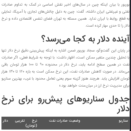
بوربور با بیان اینکه چین در سال‌های اخیر نقش اساسی در کمک به تداوم صادرات
نفتی و غیرنفتی ایران داشته، گفت: چین به دلیل چالش‌های تجاری با آمریکا، تمایلی
به قطع روابط با ایران ندارد. همین مسئله به تهران فضای تنفس اقتصادی داده و نرخ
دلار را تا حدی مهار کرده است.
آینده دلار به کجا می‌رسد؟
در پایان این گفت‌وگو، سجاد بوربور ضمن اشاره به اینکه پیش‌بینی دقیق نرخ دلار تنها
با تحلیل چندین متغیر ممکن است، اظهار داشت: با توجه به شرایط فعلی، اگر صادرات
نفت در همین سطح ادامه یابد، نرخ دلار در محدوده ۹۰ تا ۱۰۰ هزار تومان باقی
می‌ماند. در صورت کاهش صادرات نفت، این نرخ ممکن است به بازه ۱۲۰ تا ۱۳۰ هزار
تومان افزایش یابد. هرچند هنوز گزینه سوم یعنی تعامل محدود با غرب، بهترین سناریو
برای مدیریت نرخ ارز در میان‌مدت خواهد بود.»
جدول سناریوهای پیش‌رو برای نرخ
دلار
سناریو
وضعیت صادرات نفت
نرخ تقریبی دلار
(تومان)