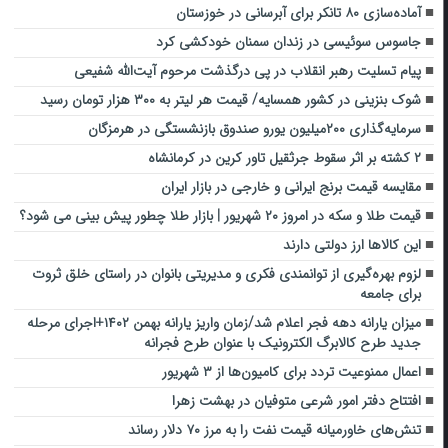
آماده‌سازی ۸۰ تانکر برای آبرسانی در خوزستان
جاسوس سوئیسی در زندان سمنان خودکشی کرد
پیام تسلیت رهبر انقلاب در پی درگذشت مرحوم آیت‌الله شفیعی
شوک بنزینی در کشور همسایه/ قیمت هر لیتر به ۳۰۰ هزار تومان رسید
سرمایه‌گذاری ۲۰۰میلیون یورو صندوق بازنشستگی در هرمزگان
۲ کشته بر اثر سقوط جرثقیل تاور کرین در کرمانشاه
مقایسه قیمت برنج ایرانی و خارجی در بازار ایران
قیمت طلا و سکه در امروز ۲۰ شهریور | بازار طلا چطور پیش بینی می شود؟
این کالاها ارز دولتی دارند
لزوم بهره‌گیری از توانمندی فکری و مدیریتی بانوان در راستای خلق ثروت
برای جامعه
میزان یارانه دهه فجر اعلام شد/زمان واریز یارانه بهمن ۱۴۰۲+اجرای مرحله
جدید طرح کالابرگ الکترونیک با عنوان طرح فجرانه
اعمال ممنوعیت تردد برای کامیون‌ها از ۳ شهریور
افتتاح دفتر امور شرعی متوفیان در بهشت زهرا
تنش‌های خاورمیانه قیمت نفت را به مرز ۷۰ دلار رساند