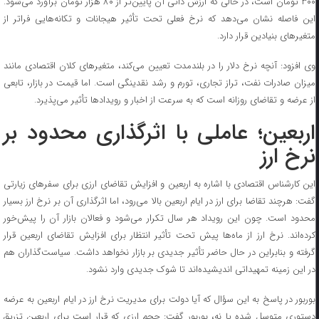
۳۰۰ تومان است، در حالی که ارزش ذاتی آن پایین‌تر از ۸۰ هزار تومان برآورد می‌شود.
این فاصله نشان می‌دهد که نرخ فعلی تحت تأثیر هیجانات و تکانه‌هایی فراتر از
متغیرهای بنیادین قرار دارد.
وی افزود: آنچه نرخ دلار را در بلندمدت تعیین می‌کند، متغیرهای کلان اقتصادی مانند
میزان صادرات نفت، تراز تجاری، تورم و رشد نقدینگی است. اما قیمت در بازار، تابعی
از عرضه و تقاضای روزانه است که به سرعت از اخبار و رویدادها تأثیر می‌پذیرد.
اربعین؛ عاملی با اثرگذاری محدود بر
نرخ ارز
این کارشناس اقتصادی با اشاره به اربعین و افزایش تقاضای ارزی برای سفرهای زیارتی
گفت: هرچند تقاضا برای ارز در ایام اربعین بالا می‌رود، اما اثرگذاری آن بر نرخ ارز بسیار
محدود است. چون این رویداد هر سال تکرار می‌شود و فعالان بازار آن را پیش‌خور
کرده‌اند. نرخ ارز از ماه‌ها پیش تحت تأثیر انتظار برای افزایش تقاضای اربعین قرار
گرفته و بنابراین در حال حاضر تأثیر جدیدی بر بازار نخواهد داشت. سیاست‌گذاران هم
در این زمینه تمهیداتی اندیشیده‌اند تا شوک جدیدی وارد نشود.
بوربور در پاسخ به این سؤال که آیا دولت برای مدیریت نرخ ارز در ایام اربعین به عرضه
دستوری متوسل شده یا نه، بوربور گفت: حجم ارزی که قرار است برای اربعین تزریق